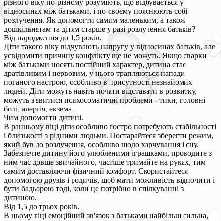
різного віку по-різному розуміють, що відбувається у
відносинах між батьками, і по-своєму пояснюють собі
розлучення. Як допомогти самим маленьким, а також
дошкільнятам та дітям старше у разі розлучення батьків?
Від народження до 1,5 років.
Діти такого віку відчувають напругу у відносинах батьків, але
усвідомити причину конфлікту ще не можуть. Якщо сварки
між батьками носять постійний характер, дитина стає
дратівливим і нервовим, у нього трапляються напади
поганого настрою, особливо в присутності незнайомих
людей. Діти можуть навіть почати відставати в розвитку,
можуть з'явитися психосоматичні проблеми - тики, головні
болі, алергія, екзема.
Чим допомогти дитині.
В ранньому віці діти особливо гостро потребують стабільності
і близькості з рідними людьми. Постарайтеся зберегти режим,
який був до розлучення, особливо щодо харчування і сну.
Забезпечте дитину його улюбленими іграшками, проводите з
ним час довше звичайного, частіше тримайте на руках, тим
самим доставляючи фізичний комфорт. Скористайтеся
допомогою друзів і родичів, щоб мати можливість відпочити і
бути бадьорою тоді, коли це потрібно в спілкуванні з
дитиною.
Від 1,5 до трьох років.
В цьому віці емоційний зв'язок з батьками найбільш сильна,