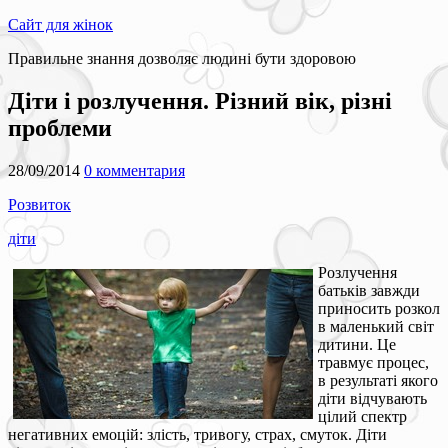
Сайт для жінок
Правильне знання дозволяє людині бути здоровою
Діти і розлучення. Різний вік, різні
проблеми
28/09/2014
0 комментария
Розвиток
діти
Розлучення
батьків завжди
приносить розкол
в маленький світ
дитини. Це
травмує процес,
в результаті якого
діти відчувають
цілий спектр
негативних емоцій: злість, тривогу, страх, смуток. Діти