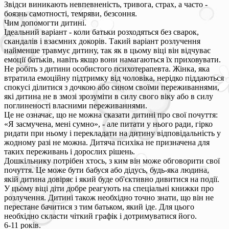
Звідси виникають невпевненість, тривога, страх, а часто -
боязнь самотності, темряви, безсоння.
Чим допомогти дитині.
Ідеальний варіант - коли батьки розходяться без сварок,
скандалів і взаємних докорів. Такий варіант розлучення
найменше травмує дитину, так як в цьому віці він відчуває
емоції батьків, навіть якщо вони намагаються їх приховувати.
Не робіть з дитини особистого психотерапевта. Жінка, яка
втратила емоційну підтримку від чоловіка, нерідко піддаються
спокусі ділитися з дочкою або сином своїми переживаннями,
які дитина не в змозі зрозуміти в силу свого віку або в силу
поглиненості власними переживаннями.
Це не означає, що не можна сказати дитині про свої почуття:
«Я засмучена, мені сумно», - але питати у нього ради, гірко
ридати при ньому і перекладати на дитину відповідальність у
жодному разі не можна. Дитяча психіка не призначена для
таких переживань і дорослих рішень.
Дошкільнику потрібен хтось, з ким він може обговорити свої
почуття. Це може бути бабуся або дідусь, будь-яка людина,
якій дитина довіряє і який буде об'єктивно дивитися на події.
У цьому віці діти добре реагують на спеціальні книжки про
розлучення. Дитині також необхідно точно знати, що він не
перестане бачитися з тим батьком, який іде. Для цього
необхідно скласти чіткий графік і дотримуватися його.
6-11 років.