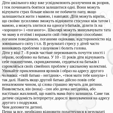
Діти шкільного віку вже усвідомлюють розлучення як розрив,
і теж починають боятися залишитися одні. Вони можуть
відчувати страх більше ніколи не побачити папу, якщо
залишаються жити з мамою, і навпаки. Діти можуть вірити,
що своїми зусиллями зможуть відновити стосунки між татом і
мамою, а можуть злитися на одного з батьків, ділити їх на
«хорошого» і «поганого». Школярі можуть звинувачувати тата
чи маму в егоїзмі і виражати свій гнів різними способами:
поганим поведінкою, поганими оцінками, відстороненістю від
зовнішнього світу і т.п. В результаті стресу у дітей часто
виникають проблеми з шлунком і болить голова.
Діти у віці 7 - 8 років частіше переживають почуття злості і
образи, особливо на батька. У 10 - 11 років діти відчувають
себе покинутими, скривдженими, сердяться на батьків і
соромляться своїх сімейних проблем у шкільному колективі.
Уникайте приклеювання ярликів і образ на адресу другого
чоловіка: «твій батько - негідник», «твоя мати тебе кинула» і
так далі. Навіть якщо другий батько дійсно повів себе
неналежним чином, ці слова страшно звучать для дитини.
Виявляється, він (вона) - син або дочка негідника, або
настільки жахливий, що навіть мама його залишила. Саме так
дитяче свідомість інтерпретує дорослі звинувачення на адресу
другого з подружжя.
Чим допомогти дитині.
Перш за все, необхідно відновити похитнулися в результаті