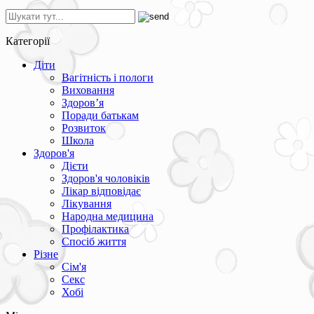
Категорії
Діти
Вагітність і пологи
Виховання
Здоров’я
Поради батькам
Розвиток
Школа
Здоров'я
Дієти
Здоров'я чоловіків
Лікар відповідає
Лікування
Народна медицина
Профілактика
Спосіб життя
Різне
Сім'я
Секс
Хобі