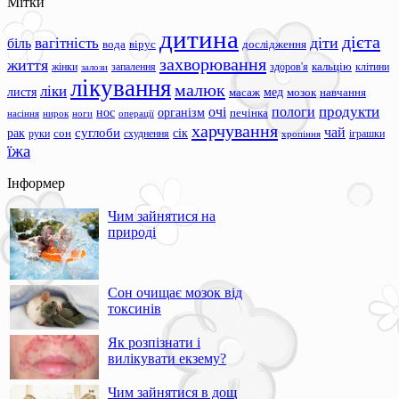
Мітки
дитина
дієта
вагітність
діти
біль
вода
вірус
дослідження
захворювання
життя
жінки
запалення
здоров'я
кальцію
клітини
залози
лікування
малюк
ліки
листя
мед
масаж
мозок
навчання
продукти
очі
пологи
нос
організм
печінка
ноги
операції
насіння
нирок
харчування
чай
суглоби
сік
рак
сон
руки
схуднення
іграшки
хропіння
їжа
Інформер
Чим зайнятися на
природі
Сон очищає мозок від
токсинів
Як розпізнати і
вилікувати екзему?
Чим зайнятися в дощ