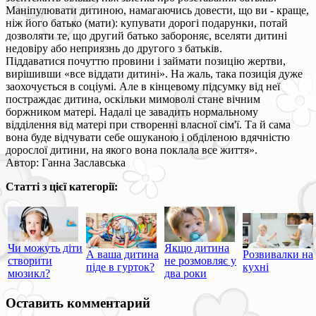
Маніпулювати дитиною, намагаючись довести, що ви - краще,
ніж його батько (мати): купувати дорогі подарунки, потай
дозволяти те, що другий батько забороняє, вселяти дитині
недовіру або неприязнь до другого з батьків.
Піддаватися почуттю провини і займати позицію жертви,
вирішивши «все віддати дитині». На жаль, така позиція дуже
заохочується в соціумі. Але в кінцевому підсумку від неї
постраждає дитина, оскільки мимоволі стане вічним
боржником матері. Надалі це завадить нормальному
відділення від матері при створенні власної сім'ї. Та й сама
вона буде відчувати себе ошуканою і обділеною вдячністю
дорослої дитини, на якого вона поклала все життя».
Автор: Ганна Заславська
Статті з цієї категорії:
Чи можуть діти
Якщо дитина
А ваша дитина
Розвивалки на
створити
не розмовляє у
піде в гурток?
кухні
мюзикл?
два роки
Оставить комментарий