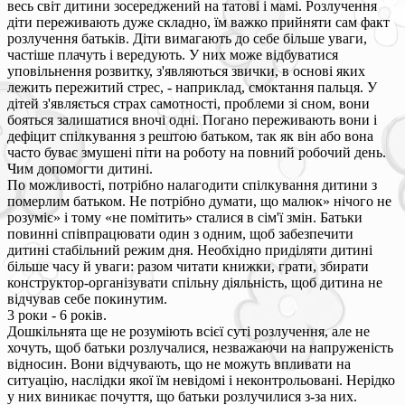
весь світ дитини зосереджений на татові і мамі. Розлучення
діти переживають дуже складно, їм важко прийняти сам факт
розлучення батьків. Діти вимагають до себе більше уваги,
частіше плачуть і вередують. У них може відбуватися
уповільнення розвитку, з'являються звички, в основі яких
лежить пережитий стрес, - наприклад, смоктання пальця. У
дітей з'являється страх самотності, проблеми зі сном, вони
бояться залишатися вночі одні. Погано переживають вони і
дефіцит спілкування з рештою батьком, так як він або вона
часто буває змушені піти на роботу на повний робочий день.
Чим допомогти дитині.
По можливості, потрібно налагодити спілкування дитини з
померлим батьком. Не потрібно думати, що малюк» нічого не
розуміє» і тому «не помітить» сталися в сім'ї змін. Батьки
повинні співпрацювати один з одним, щоб забезпечити
дитині стабільний режим дня. Необхідно приділяти дитині
більше часу й уваги: разом читати книжки, грати, збирати
конструктор-організувати спільну діяльність, щоб дитина не
відчував себе покинутим.
3 роки - 6 років.
Дошкільнята ще не розуміють всієї суті розлучення, але не
хочуть, щоб батьки розлучалися, незважаючи на напруженість
відносин. Вони відчувають, що не можуть впливати на
ситуацію, наслідки якої їм невідомі і неконтрольовані. Нерідко
у них виникає почуття, що батьки розлучилися з-за них.