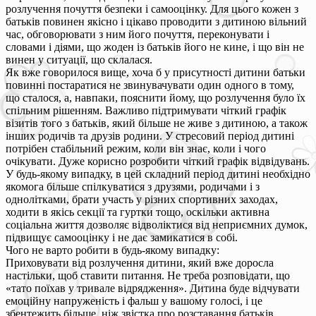
розлучення почуття безпеки і самооцінку. Для цього кожен з
батьків повинен якісно і цікаво проводити з дитиною вільний
час, обговорювати з ним його почуття, переконувати і
словами і діями, що жоден із батьків його не кине, і що він не
винен у ситуації, що склалася.
Як вже говорилося вище, хоча б у присутності дитини батьки
повинні постаратися не звинувачувати один одного в тому,
що сталося, а, навпаки, пояснити йому, що розлучення було їх
спільним рішенням. Важливо підтримувати чіткий графік
візитів того з батьків, який більше не живе з дитиною, а також
інших родичів та друзів родини. У стресовий період дитині
потрібен стабільний режим, коли він знає, коли і чого
очікувати. Дуже корисно розробити чіткий графік відвідувань.
У будь-якому випадку, в цей складний період дитині необхідно
якомога більше спілкуватися з друзями, родичами і з
однолітками, брати участь у різних спортивних заходах,
ходити в якісь секції та гуртки тощо, оскільки активна
соціальна життя дозволяє відволіктися від неприємних думок,
підвищує самооцінку і не дає замикатися в собі.
Чого не варто робити в будь-якому випадку:
Приховувати від розлучення дитини, який вже доросла
настільки, щоб ставити питання. Не треба розповідати, що
«тато поїхав у тривале відрядження». Дитина буде відчувати
емоційну напруженість і фальш у вашому голосі, і це
збентежить більше, ніж звістка про розставання батьків.