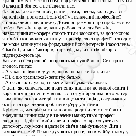
краще ніж Ви. А якщо б Ви відбулися як професіонал, то мали
б власний бізнес, а не навчали нас.
4. Соціальне оточення дитини - сім'я, школа, коло друзів і
однолітків, приятелі. Роль сім'ї у визначенні професійної
спрямованості величезна. Домашні розмови про проблеми на
роботі батьків, відвідування робочого місця батьків,
навколишня атмосфера стають тими засобами, за допомогою
яких батьки вводять дитину в простір своєї професії, а згодом
це може вплинути на формування його інтересів і захоплень.
Сімейні династії акторів, циркачів, музикантів, лікарів
підтверджують це.
Батьки за вечерею обговорюють минулий день. Син трохи
згодом, питає:
- А у вас не було відчуття, що ваші батьки бандити?
- Ні, а що трапилося?- запитує батько
- А ось я вас слухаю, і в мене така думка склалася.
Є дані, які свідчать, що прагнення підлітка до вищої освіти і
кар'єрним прагненням визначається утворенням його матері.
Чим вище освіта матері, тим вище мотивація до отримання
освіти та прагнення зробити кар'єру у дитини.
Крім того, матеріальне становище родини стає все більш
значущим чинником у визначенні майбутньої професії
людини. Підлітки, вибираючи професію, враховують ту
допомогу, яку може надати їм сім'я в майбутньому. Діти з
заможних сімей більше думають про те, що в майбутньому у