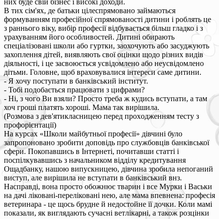
них буде свій бізнес і високі доходи.
В тих сім'ях, де батьки цілеспрямовано займаються
формуванням професійної спрямованості дитини і роблять це
з раннього віку, вибір професії відбувається більш гладко і з
урахуванням його особливостей. Дитині обирають
спеціалізовані школи або гуртки, заохочують або засуджують
захоплення дітей, виявляють свої оцінки щодо різних видів
діяльності, і це засвоюється усвідомлено або неусвідомлено
дітьми. Головне, щоб враховувалися інтереси саме дитини.
- Я хочу поступати в банківський інститут.
- Тобі подобається працювати з цифрами?
- Ні, з чого Ви взяли? Просто треба ж кудись вступати, а там
хоч гроші платять хороші. Мама так вирішила.
(Розмова з дев'ятикласницею перед проходженням тесту з
профорієнтації)
На курсах «Школи майбутньої професії» дівчині було
запропоновано зробити доповідь про службовців банківської
сфери. Покопавшись в Інтернеті, почитавши статті і
поспілкувавшись з начальником відділу кредитування
Ощадбанку, нашою випускницею, дівчина зробила непоганий
виступ, але вирішила не вступати в банківський внз.
Насправді, вона просто обожнює тварин і все Мурки і Васьки
на дачі ліковані-переліковані нею, але мама впевнена: професія
ветеринара - це щось брудне й недостойне її дочки. Коли мамі
показали, як виглядають сучасні ветлікарні, а також розцінки