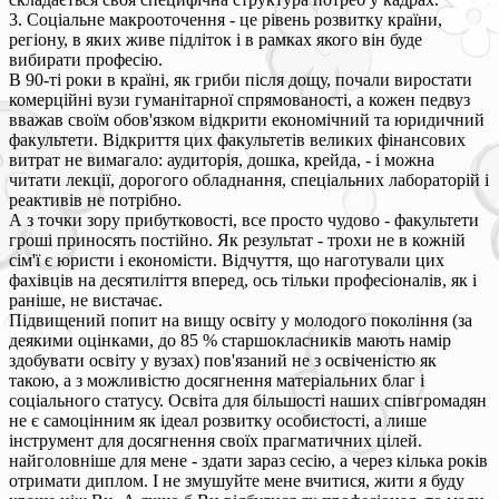
3. Соціальне макрооточення - це рівень розвитку країни,
регіону, в яких живе підліток і в рамках якого він буде
вибирати професію.
В 90-ті роки в країні, як гриби після дощу, почали виростати
комерційні вузи гуманітарної спрямованості, а кожен педвуз
вважав своїм обов'язком відкрити економічний та юридичний
факультети. Відкриття цих факультетів великих фінансових
витрат не вимагало: аудиторія, дошка, крейда, - і можна
читати лекції, дорогого обладнання, спеціальних лабораторій і
реактивів не потрібно.
А з точки зору прибутковості, все просто чудово - факультети
гроші приносять постійно. Як результат - трохи не в кожній
сім'ї є юристи і економісти. Відчуття, що наготували цих
фахівців на десятиліття вперед, ось тільки професіоналів, як і
раніше, не вистачає.
Підвищений попит на вищу освіту у молодого покоління (за
деякими оцінками, до 85 % старшокласників мають намір
здобувати освіту у вузах) пов'язаний не з освіченістю як
такою, а з можливістю досягнення матеріальних благ і
соціального статусу. Освіта для більшості наших співгромадян
не є самоцінним як ідеал розвитку особистості, а лише
інструмент для досягнення своїх прагматичних цілей.
найголовніше для мене - здати зараз сесію, а через кілька років
отримати диплом. І не змушуйте мене вчитися, жити я буду