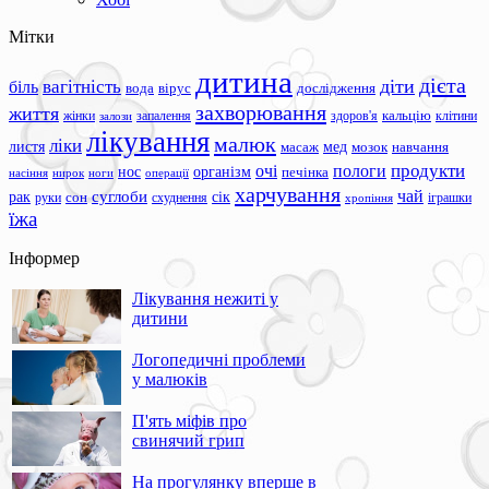
Мітки
дитина
дієта
вагітність
діти
біль
вода
вірус
дослідження
захворювання
життя
жінки
запалення
здоров'я
кальцію
клітини
залози
лікування
малюк
ліки
листя
мед
масаж
мозок
навчання
продукти
очі
пологи
нос
організм
печінка
ноги
операції
насіння
нирок
харчування
чай
суглоби
сік
рак
сон
руки
схуднення
іграшки
хропіння
їжа
Інформер
Лікування нежиті у
дитини
Логопедичні проблеми
у малюків
П'ять міфів про
свинячий грип
На прогулянку вперше в