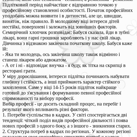
Підлітковий період найчастіше є відправною точкою у
професійному становленні особистості. Початок професійних
уподобань можна виявити і в дитинстві, але це, швидше,
виняток, ніж правило. В молодшому віці інтереси дітей
нестійкі, поверхневі і залежать від зовнішніх факторів.
Семирічний хлопчик розповідає: Бабуся сказала, йди в зубні
лікарі, вони гарні грошики заробляють і у нас свій лікар.
Дівчинка з відзнакою закінчила початкову школу. Бабуся каже
їй:
- Яка ти молодець, ось закінчиш школу також відмінно і
станеш лікарем або адвокатом.
- А от і ні - відповідає внучка - я буду, як тітка на скрипці в
ресторані грати.
У міру дорослішання, інтереси підлітка починають набувати
глибину і стійкість, а інші приймають характер стійкого
захоплення. Саме у віці 14-15 років підліток найкраще
готовий до з'ясування і формуванню певної професійної
спрямованості та вибору професії.
Вибір професії - це досить складний процес, на перебіг і
результат якого впливають різні фактори.
1. Потреби суспільства в кадрах. У світі спостерігається дві
тенденції: чіткий поділ видів професійної діяльності і поява
нових професій з одного боку, а з іншого - зникнення старих.
2. Структура потреб в кадрах по регіонах. У кожному регіоні
складається своя специфічна структура потреб у кадрах.