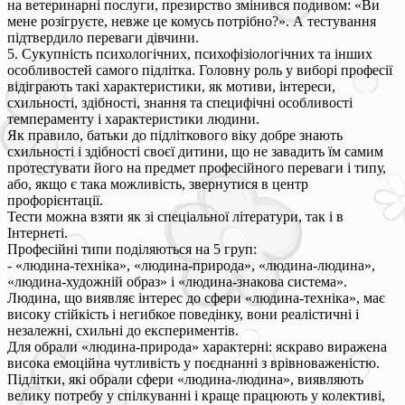
на ветеринарні послуги, презирство змінився подивом: «Ви
мене розігруєте, невже це комусь потрібно?». А тестування
підтвердило переваги дівчини.
5. Сукупність психологічних, психофізіологічних та інших
особливостей самого підлітка. Головну роль у виборі професії
відіграють такі характеристики, як мотиви, інтереси,
схильності, здібності, знання та специфічні особливості
темпераменту і характеристики людини.
Як правило, батьки до підліткового віку добре знають
схильності і здібності своєї дитини, що не завадить їм самим
протестувати його на предмет професійного переваги і типу,
або, якщо є така можливість, звернутися в центр
профорієнтації.
Тести можна взяти як зі спеціальної літератури, так і в
Інтернеті.
Професійні типи поділяються на 5 груп:
- «людина-техніка», «людина-природа», «людина-людина»,
«людина-художній образ» і «людина-знакова система».
Людина, що виявляє інтерес до сфери «людина-техніка», має
високу стійкість і негибкое поведінку, вони реалістичні і
незалежні, схильні до експериментів.
Для обрали «людина-природа» характерні: яскраво виражена
висока емоційна чутливість у поєднанні з врівноваженістю.
Підлітки, які обрали сфери «людина-людина», виявляють
велику потребу у спілкуванні і краще працюють у колективі,