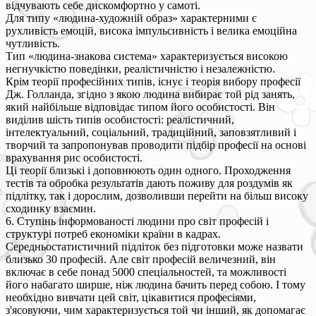
відчувають себе дискомфортно у самоті.
Для типу «людина-художній образ» характерними є
рухливість емоцій, висока імпульсивність і велика емоційна
чутливість.
Тип «людина-знакова система» характеризується високою
негнучкістю поведінки, реалістичністю і незалежністю.
Крім теорії професійних типів, існує і теорія вибору професії
Дж. Голланда, згідно з якою людина вибирає той рід занять,
який найбільше відповідає типом його особистості. Він
виділив шість типів особистості: реалістичний,
інтелектуальний, соціальний, традиційний, заповзятливий і
творчий та запропонував проводити підбір професії на основі
врахування рис особистості.
Ці теорії близькі і доповнюють один одного. Проходження
тестів та обробка результатів дають поживу для роздумів як
підлітку, так і дорослим, дозволивши перейти на більш високу
сходинку взаємин.
6. Ступінь інформованості людини про світ професій і
структурі потреб економіки країни в кадрах.
Середньостатистичний підліток без підготовки може назвати
близько 30 професій. Але світ професій величезний, він
включає в себе понад 5000 спеціальностей, та можливості
його набагато ширше, ніж людина бачить перед собою. І тому
необхідно вивчати цей світ, цікавитися професіями,
з'ясовуючи, чим характеризується той чи інший, як допомагає