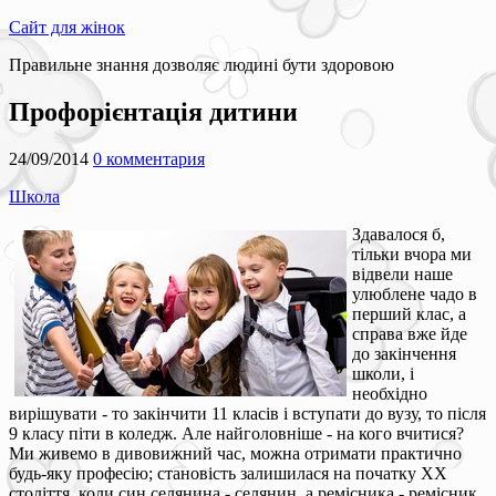
Сайт для жінок
Правильне знання дозволяє людині бути здоровою
Профорієнтація дитини
24/09/2014
0 комментария
Школа
Здавалося б,
тільки вчора ми
відвели наше
улюблене чадо в
перший клас, а
справа вже йде
до закінчення
школи, і
необхідно
вирішувати - то закінчити 11 класів і вступати до вузу, то після
9 класу піти в коледж. Але найголовніше - на кого вчитися?
Ми живемо в дивовижний час, можна отримати практично
будь-яку професію; становість залишилася на початку ХХ
століття, коли син селянина - селянин, а ремісника - ремісник.