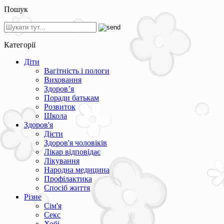
Пошук
Категорії
Діти
Вагітність і пологи
Виховання
Здоров’я
Поради батькам
Розвиток
Школа
Здоров'я
Дієти
Здоров'я чоловіків
Лікар відповідає
Лікування
Народна медицина
Профілактика
Спосіб життя
Різне
Сім'я
Секс
Хобі