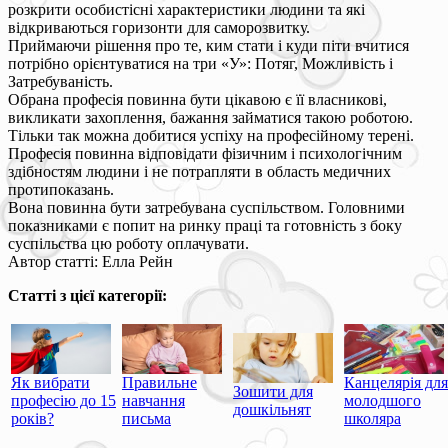
розкрити особистісні характеристики людини та які
відкриваються горизонти для саморозвитку.
Приймаючи рішення про те, ким стати і куди піти вчитися
потрібно орієнтуватися на три «У»: Потяг, Можливість і
Затребуваність.
Обрана професія повинна бути цікавою є її власникові,
викликати захоплення, бажання займатися такою роботою.
Тільки так можна добитися успіху на професійному терені.
Професія повинна відповідати фізичним і психологічним
здібностям людини і не потрапляти в область медичних
протипоказань.
Вона повинна бути затребувана суспільством. Головними
показниками є попит на ринку праці та готовність з боку
суспільства цю роботу оплачувати.
Автор статті: Елла Рейн
Статті з цієї категорії:
Як вибрати
Правильне
Канцелярія для
Зошити для
професію до 15
навчання
молодшого
дошкільнят
років?
письма
школяра