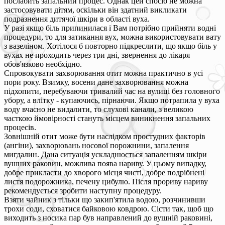
послабить запальний процес. Однак цей спосіб не можна
застосовувати дітям, оскільки він здатний викликати
подразнення дитячої шкіри в області вуха.
У разі якщо біль припинилася і Вам потрібно прийняти водні
процедури, то для затикання вух, можна використовувати вату
з вазеліном. Хотілося б повторно підкреслити, що якщо біль у
вухах не проходить через три дні, звернення до лікаря
обов'язково необхідно.
Спровокувати захворювання отит можна практично в усі
пори року. Взимку, восени дане захворювання можна
підхопити, перебуваючи тривалий час на вулиці без головного
убору, а влітку - купаючись, пірнаючи. Якщо потрапила у вуха
воду вчасно не видалити, то слухові канали, з великою
часткою ймовірності стануть місцем виникнення запальних
процесів.
Зовнішній отит може бути наслідком простудних факторів
(ангіни), захворювань носової порожнини, запалення
мигдалин. Дана ситуація ускладнюється запаленням шкіри
вушних раковин, можлива поява нариву. У цьому випадку,
добре прикласти до хворого місця чисті, добре подрібнені
листя подорожника, печену цибулю. Після прориву нариву
рекомендується зробити наступну процедуру.
Взяти чайник з тільки що закип'ятила водою, розчинивши
трохи соди, сховатися байковою ковдрою. Сісти так, щоб що
виходить з носика пар був направлений до вушній раковині,