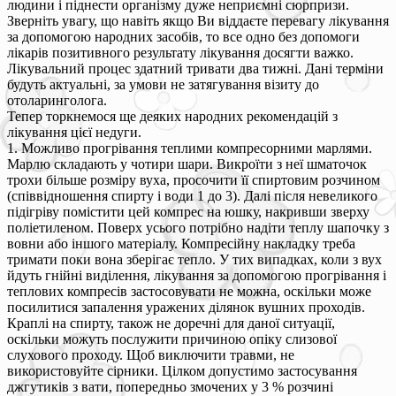
людини і піднести організму дуже неприємні сюрпризи.
Зверніть увагу, що навіть якщо Ви віддаєте перевагу лікування
за допомогою народних засобів, то все одно без допомоги
лікарів позитивного результату лікування досягти важко.
Лікувальний процес здатний тривати два тижні. Дані терміни
будуть актуальні, за умови не затягування візиту до
отоларинголога.
Тепер торкнемося ще деяких народних рекомендацій з
лікування цієї недуги.
1. Можливо прогрівання теплими компресорними марлями.
Марлю складають у чотири шари. Викроїти з неї шматочок
трохи більше розміру вуха, просочити її спиртовим розчином
(співвідношення спирту і води 1 до 3). Далі після невеликого
підігріву помістити цей компрес на юшку, накривши зверху
поліетиленом. Поверх усього потрібно надіти теплу шапочку з
вовни або іншого матеріалу. Компресійну накладку треба
тримати поки вона зберігає тепло. У тих випадках, коли з вух
йдуть гнійні виділення, лікування за допомогою прогрівання і
теплових компресів застосовувати не можна, оскільки може
посилитися запалення уражених ділянок вушних проходів.
Краплі на спирту, також не доречні для даної ситуації,
оскільки можуть послужити причиною опіку слизової
слухового проходу. Щоб виключити травми, не
використовуйте сірники. Цілком допустимо застосування
джгутиків з вати, попередньо змочених у 3 % розчині