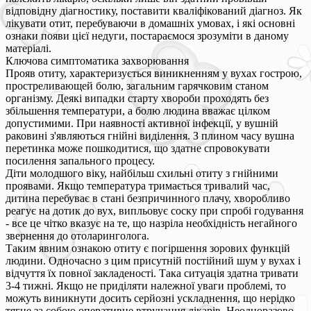
відповідну діагностику, поставити кваліфікований діагноз. Як
лікувати отит, перебуваючи в домашніх умовах, і які основні
ознаки появи цієї недуги, постараємося зрозуміти в даному
матеріалі.
Ключова симптоматика захворювання
Прояв отиту, характеризується виникненням у вухах гострою,
простреливающей болю, загальним гарячковим станом
організму. Деякі випадки старту хвороби проходять без
збільшення температури, а болю людина вважає цілком
допустимими. При наявності активної інфекції, у вушній
раковині з'являються гнійні виділення. З плином часу вушна
перетинка може пошкодитися, що здатне спровокувати
посилення запального процесу.
Діти молодшого віку, найбільш схильні отиту з гнійними
проявами. Якщо температура тримається тривалий час,
дитина перебуває в стані безпричинного плачу, хворобливо
реагує на дотик до вух, випльовує соску при спробі годування
- все це чітко вказує на те, що назріла необхідність негайного
звернення до отоларинголога.
Таким явним ознакою отиту є погіршення зорових функцій
людини. Одночасно з цим присутній постійний шум у вухах і
відчуття їх повної закладеності. Така ситуація здатна тривати
3-4 тижні. Якщо не приділяти належної уваги проблемі, то
можуть виникнути досить серйозні ускладнення, що нерідко
тягне за собою оперативне втручання лікарів. Неодноразово