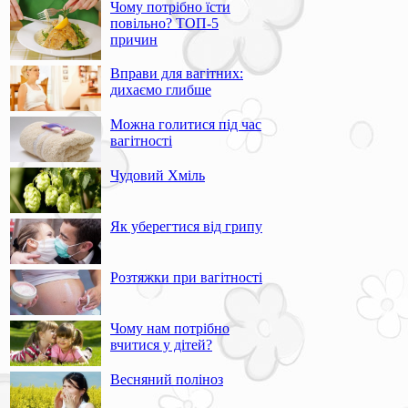
Чому потрібно їсти
повільно? ТОП-5
причин
Вправи для вагітних:
дихаємо глибше
Можна голитися під час
вагітності
Чудовий Хміль
Як уберегтися від грипу
Розтяжки при вагітності
Чому нам потрібно
вчитися у дітей?
Весняний поліноз