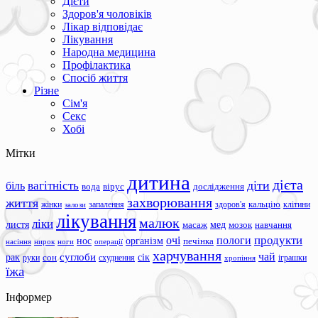
Дієти
Здоров'я чоловіків
Лікар відповідає
Лікування
Народна медицина
Профілактика
Спосіб життя
Різне
Сім'я
Секс
Хобі
Мітки
дитина
дієта
вагітність
діти
біль
вода
вірус
дослідження
захворювання
життя
жінки
запалення
здоров'я
кальцію
клітини
залози
лікування
малюк
ліки
листя
мед
масаж
мозок
навчання
продукти
очі
пологи
нос
організм
печінка
ноги
операції
насіння
нирок
харчування
чай
суглоби
сік
рак
сон
руки
схуднення
іграшки
хропіння
їжа
Інформер