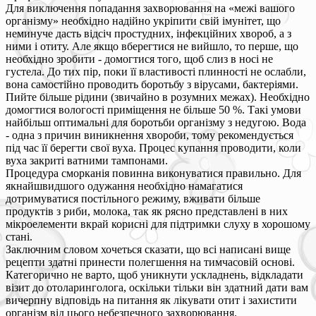
Для виключення попадання захворювання на «межі вашого
організму» необхідно надійно укріпити свій імунітет, що
неминуче дасть відсіч простудних, інфекційних хвороб, а з
ними і отиту. Але якщо вберегтися не вийшло, то перше, що
необхідно зробити - домогтися того, щоб слиз в носі не
густела. До тих пір, поки її властивості плинності не ослабли,
вона самостійно проводить боротьбу з вірусами, бактеріями.
Пийте більше рідини (звичайно в розумних межах). Необхідно
домогтися вологості приміщення не більше 50 %. Такі умови
найбільш оптимальні для боротьби організму з недугою. Вода
- одна з причин виникнення хвороби, тому рекомендується
під час її берегти свої вуха. Процес купання проводити, коли
вуха закриті ватними тампонами.
Процедура сморканія повинна виконуватися правильно. Для
якнайшвидшого одужання необхідно намагатися
дотримуватися постільного режиму, вживати більше
продуктів з риби, молока, так як рясно представлені в них
мікроелементи вкрай корисні для підтримки слуху в хорошому
стані.
Заключним словом хочеться сказати, що всі написані вище
рецепти здатні принести полегшення на тимчасовій основі.
Категорично не варто, щоб уникнути ускладнень, відкладати
візит до отоларинголога, оскільки тільки він здатний дати вам
вичерпну відповідь на питання як лікувати отит і захистити
організм від цього небезпечного захворювання.