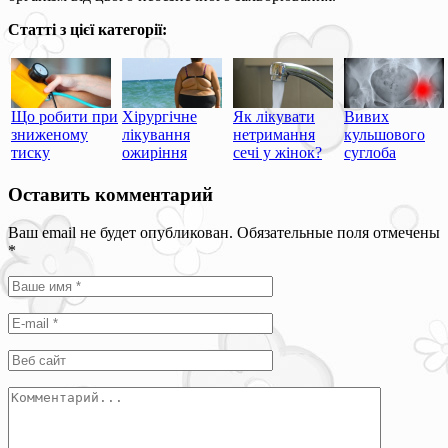
Статті з цієї категорії:
Що робити при
Хірургічне
Як лікувати
Вивих
зниженому
лікування
нетримання
кульшового
тиску
ожиріння
сечі у жінок?
суглоба
Оставить комментарий
Ваш email не будет опубликован. Обязательные поля отмечены
*