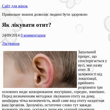
Сайт для жінок
Правильне знання дозволяє людині бути здоровою
Як лікувати отит?
24/09/2014
0 комментария
Лікування
Запальний
процес, що
спостерігається у
вусі, має назву
отит. В
залежності від
локалізації,
прийнято
розрізняти три
основних види захворювання: внутрішнє, середнє, зовнішнє.
Перед визначенням методики лікування отиту на дому,
необхідна чітка визначеність, який саме вид отиту наздогнав
ваш організм. Зрозуміло, остаточне слово тут завжди
належить лікарю, оскільки лише він здатний провівши