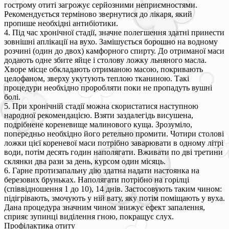
гострому отиті загрожує серйозними неприємностями.
Рекомендується терміново звернутися до лікаря, який
пропише необхідні антибіотики.
4. Під час хронічної стадії, значне полегшення здатні принести
зовнішні аплікації на вухо. Замішується борошно на водному
розчині (один до двох) камфорного спирту. До отриманої маси
додають одне збите яйце і столову ложку льняного масла.
Хворе місце обкладають отриманою масою, покривають
целофаном, зверху укутують теплою тканиною. Такі
процедури необхідно проробляти поки не пропадуть вушні
болі.
5. При хронічній стадії можна скористатися наступною
народної рекомендацією. Взяти заздалегідь висушена,
подрібнене кореневище малинового куща. Зрозуміло,
попередньо необхідно його ретельно промити. Чотири столові
ложки цієї кореневої маси потрібно заварювати в одному літрі
води, потім десять годин наполягати. Вживати по дві третини
склянки два рази за день, курсом один місяць.
6. Гарне протизапальну дію здатна надати настоянка на
березових бруньках. Наполягати потрібно на горілці
(співвідношення 1 до 10), 14 днів. Застосовують таким чином:
підігрівають, змочують у ній вату, яку потім поміщають у вуха.
Дана процедура значним чином знижує ефект запалення,
сприяє зупинці виділення гною, покращує слух.
Профілактика отиту