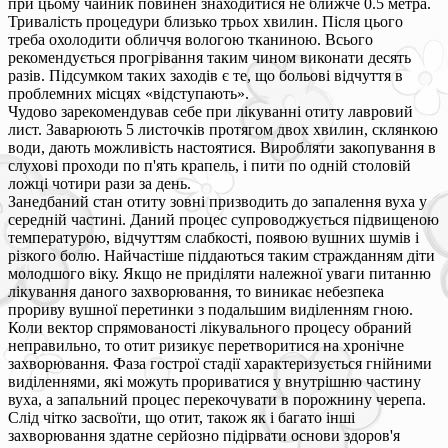
при цьому чайник повинен знаходитися не ближче 0.5 метра.
Тривалість процедури близько трьох хвилин. Після цього
треба охолодити обличчя вологою тканиною. Всього
рекомендується прогрівання таким чином виконати десять
разів. Підсумком таких заходів є те, що больові відчуття в
проблемних місцях «відступають».
Чудово зарекомендував себе при лікуванні отиту лавровий
лист. Заварюють 5 листочків протягом двох хвилин, склянкою
води, дають можливість настоятися. Виробляти закопування в
слухові проходи по п'ять крапель, і пити по одній столовій
ложці чотири рази за день.
Занедбаний стан отиту зовні призводить до запалення вуха у
середній частині. Даний процес супроводжується підвищеною
температурою, відчуттям слабкості, появою вушних шумів і
різкого болю. Найчастіше піддаються таким стражданням діти
молодшого віку. Якщо не приділяти належної уваги питанню
лікування даного захворювання, то виникає небезпека
прориву вушної перетинки з подальшим виділенням гною.
Коли вектор спрямованості лікувального процесу обраний
неправильно, то отит ризикує перетворитися на хронічне
захворювання. Фаза гострої стадії характеризується гнійними
виділеннями, які можуть прориватися у внутрішню частину
вуха, а запальний процес перекочувати в порожнину черепа.
Слід чітко засвоїти, що отит, також як і багато інші
захворювання здатне серйозно підірвати основи здоров'я