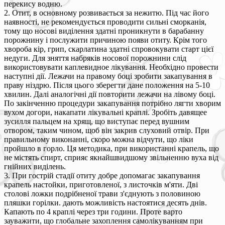
перекису водню.
2. Отит, в основному розвивається за нежитю. Під час його
наявності, не рекомендується проводити сильні сморканія,
тому що носові виділення здатні проникнути в барабанну
порожнину і послужити причиною появи отиту. Крім того
хвороба кір, грип, скарлатина здатні спровокувати старт цієї
недуги. Для зняття набряків носової порожнини слід
використовувати каплевидное лікування. Необхідно провести
наступні дії. Лежачи на правому боці зробити закапування в
праву ніздрю. Після цього зберегти дане положення на 5-10
хвилин. Далі аналогічні дії повторити лежачи на лівому боці.
По закінченню процедури закапування потрібно лягти хворим
вухом догори, накапати лікувальні краплі. Зробіть давящее
зусилля пальцем на хрящ, що виступає перед вушним
отвором, таким чином, щоб він закрив слуховий отвір. При
правильному виконанні, скоро можна відчути, що ліки
пройшло в горло. Ця методика, при використанні крапель, що
не містять спирт, сприяє якнайшвидшому звільненню вуха від
гнійних виділень.
3. При гострій стадії отиту добре допомагає закапування
крапель настойки, приготовленої, з листочків м'яти. Дві
столові ложки подрібненої трави з'єднують з половиною
пляшки горілки. дають можливість настоятися десять днів.
Капають по 4 краплі через три години. Проте варто
зауважити, що глобальне захоплення самолікуванням при