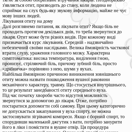
з'являється отит, призводить до стану, коли людина не
сприймає на слух будь-яку звукову інформацію, майже не чує
мову інших людей.
Лікування отиту на дому
Далі розглянемо питання, як лікувати отит? Якщо біль не
проходить протягом декількох днів, то треба звернутися до
лікаря. Отит може бути різних видів. При кожному виді
призначається курс лікування. Середній - надзвичайно
небезпечний своїми наслідками. Велика ймовірність часткової
втрати слуху, ураження головного мозку. Характерна
симптоматика: висока температура, виділення гною,
пронизує, стріляючий біль, причому зубний біль, просто
«дрібничка» порівняно з нею, шуми у вухах.
Найбільш ймовірною причиною виникнення зовнішнього
отиту можна назвати пошкодження вушної раковини
механічного характеру, травму. Що стосується внутрішнього,
то це результат занедбаності отиту середнього вуха.
Під час початку хвороби часто відсутня можливість
звернутися за допомогою до лікаря. Отже, потрібно
постаратися допомогти собі самому. При цьому категорично
не допускається закапування у вуха спирту, не можна
застосовувати зігріваючі компреси. Якщо є борний спирт, то
спорудивши маленький джгутик з вати, потрібно занурити
його в ліки і помістити в вушне отвір. Ця процедура