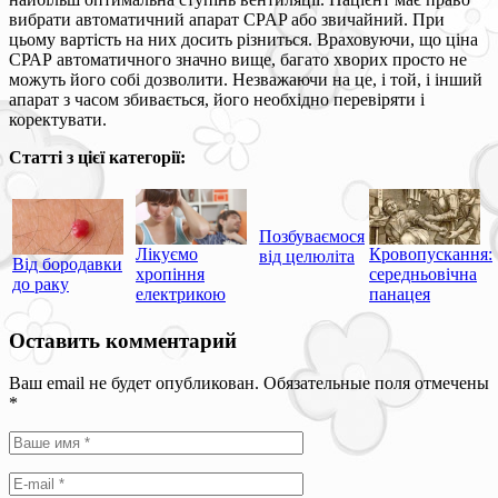
вибрати автоматичний апарат CPAP або звичайний. При
цьому вартість на них досить різниться. Враховуючи, що ціна
СРАР автоматичного значно вище, багато хворих просто не
можуть його собі дозволити. Незважаючи на це, і той, і інший
апарат з часом збивається, його необхідно перевіряти і
коректувати.
Статті з цієї категорії:
Позбуваємося
Лікуємо
Кровопускання:
від целюліта
Від бородавки
хропіння
середньовічна
до раку
електрикою
панацея
Оставить комментарий
Ваш email не будет опубликован. Обязательные поля отмечены
*