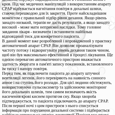
кров. Під час медичних маніпуляцій з використанням апарату
CPAP відбувається нагнітання повітря в дихальні шляхи,
стаючи перешкодою для їх закриття. Проте найскладнішим
моментом є правильний підбір рівня дихання. Якщо рівень
занадто низький, терапія не дасть результатів, а якщо занадто
високий - може мати неприємні наслідки. Тому головне
завдання лікаря - визначити і встановити найбільш
відповідний тиск для конкретного пацієнта.
В даний момент вже розроблений і впроваджений у практику
автоматичний апарат СРАР. Він дозволяє проаналізувати
частоту потоку і відкоригувати рівень дихання таким чином,
щоб він був максимально ефективний в процесі лікування. Ще
однією перевагою автоматичного пристрою вважається
здатність зберігати в пам'яті запису показників, встановленого
їм тиску і напору повітря.
Перед тим, як підключити пацієнта до апарату штучної
вентиляції легенів, його перевіряють на наявність сонного
апное і на ступінь його розлади. Для цієї людини обстежують,
використовуючи пульсоксиметр та здійснюючи моніторинг
його дихальних шляхів, тим самим визначають якість
насичення крові киснем протягом сну. Якщо хвороба
підтверджується, то пацієнта підключають до апарату CPAP.
Після першої ночі з цим пристроєм з нього списується
інформація про порушення дихальної системи і підбирається
найбільш оптимальна ступінь вентиляції. Пацієнт має право