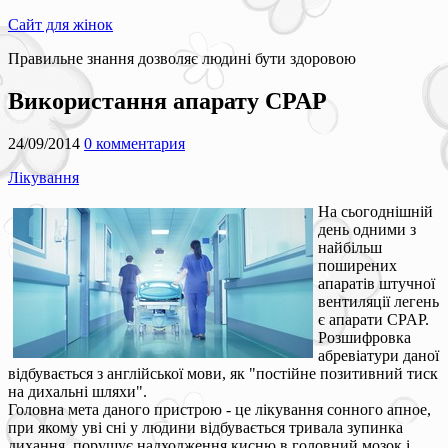
Сайт для жінок
Правильне знання дозволяє людині бути здоровою
Використання апарату CPAP
24/09/2014
0 комментария
Лікування
На сьогоднішній
день одними з
найбільш
поширених
апаратів штучної
вентиляції легень
є апарати CPAP.
Розшифровка
абревіатури даної
відбувається з англійської мови, як "постійне позитивний тиск
на дихальні шляхи".
Головна мета даного пристрою - це лікування сонного апное,
при якому уві сні у людини відбувається тривала зупинка
дихання, порушує надходження кисню в головний мозок і