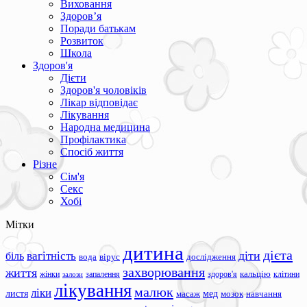
Виховання
Здоров’я
Поради батькам
Розвиток
Школа
Здоров'я
Дієти
Здоров'я чоловіків
Лікар відповідає
Лікування
Народна медицина
Профілактика
Спосіб життя
Різне
Сім'я
Секс
Хобі
Мітки
дитина
дієта
вагітність
діти
біль
вода
вірус
дослідження
захворювання
життя
жінки
запалення
здоров'я
кальцію
клітини
залози
лікування
малюк
ліки
листя
мед
масаж
мозок
навчання