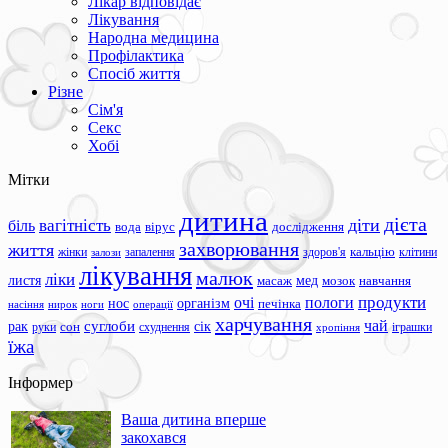
Лікар відповідає
Лікування
Народна медицина
Профілактика
Спосіб життя
Різне
Сім'я
Секс
Хобі
Мітки
дитина
дієта
вагітність
діти
біль
вода
вірус
дослідження
захворювання
життя
жінки
запалення
здоров'я
кальцію
клітини
залози
лікування
малюк
ліки
листя
мед
масаж
мозок
навчання
продукти
очі
пологи
нос
організм
печінка
ноги
операції
насіння
нирок
харчування
чай
суглоби
сік
рак
сон
руки
схуднення
іграшки
хропіння
їжа
Інформер
Ваша дитина вперше
закохався