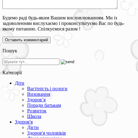
Будемо раді будь-яким Вашим висловлюванням. Ми із
задоволенням вислухаємо і проконсультуємо Вас по будь-
якому питанню. Спілкуємося разом !
Пошук
Категорії
Діти
Вагітність і пологи
Виховання
Здоров’я
Поради батькам
Розвиток
Школа
Здоров'я
Дієти
Здоров'я чоловіків