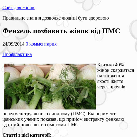
Сайт для жінок
Правильне знання дозволяє людині бути здоровою
Фенхель позбавить жінок від ПМС
24/09/2014
0 комментария
Профілактика
Близько 40%
жінок скаржаться
на зниження
якості життя
через проявів
передменструального синдрому (ПМС). Експеримент
іранських учених показав, що прийом екстракту фенхелю
здатний полегшити симптоми ПМС.
Статті з цієї категорії: