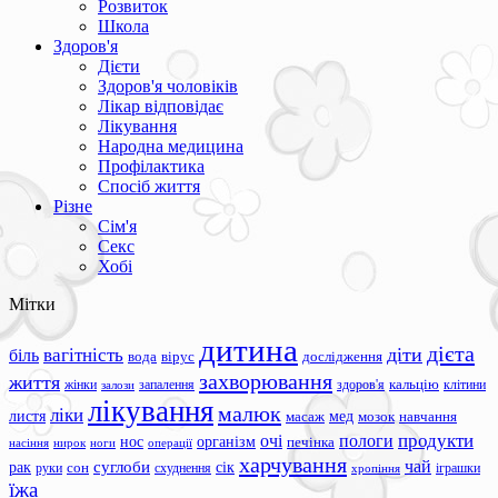
Розвиток
Школа
Здоров'я
Дієти
Здоров'я чоловіків
Лікар відповідає
Лікування
Народна медицина
Профілактика
Спосіб життя
Різне
Сім'я
Секс
Хобі
Мітки
дитина
дієта
вагітність
діти
біль
вода
вірус
дослідження
захворювання
життя
жінки
запалення
здоров'я
кальцію
клітини
залози
лікування
малюк
ліки
листя
мед
масаж
мозок
навчання
продукти
очі
пологи
нос
організм
печінка
ноги
операції
насіння
нирок
харчування
чай
суглоби
сік
рак
сон
руки
схуднення
іграшки
хропіння
їжа