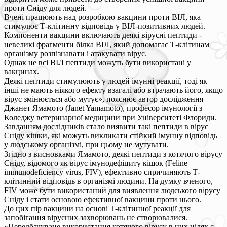
проти Сніду для людей.
Вчені працюють над розробкою вакцини проти ВІЛ, яка
стимулює Т-клітинну відповідь у ВІЛ-позитивних людей.
Компоненти вакцини включають деякі вірусні пептиди -
невеликі фрагменти білка ВІЛ, який допомагає Т-клітинам
організму розпізнавати і атакувати вірус.
Однак не всі ВІЛ пептиди можуть бути використані у
вакцинах.
Деякі пептиди стимулюють у людей імунні реакції, тоді як
інші не мають ніякого ефекту взагалі або втрачають його, якщо
вірус змінюється або мутує», пояснює автор дослідження
Джанет Ямамото (Janet Yamamoto), професор імунології з
Коледжу ветеринарної медицини при Університеті Флориди.
Завданням дослідників стало виявити такі пептиди в вірус
Сніду кішки, які можуть викликати стійкий імунну відповідь
у людському організмі, при цьому не мутувати.
Згідно з висновками Ямамото, деякі пептиди з котячого вірусу
Сніду, відомого як вірус імунодефіциту кішок (Feline
immunodeficiency virus, FIV), ефективно спричиняють Т-
клітинний відповідь в організмі людини. На думку вченого,
FIV може бути використаний для виявлення людського вірусу
Сніду і стати основою ефективної вакцини проти нього.
До цих пір вакцини на основі Т-клітинної реакції для
запобігання вірусних захворювань не створювалися.
«Передбачуване використання котячого вірусу в цих цілях є