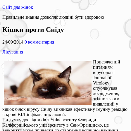
Сайт для жінок
Правильне знання дозволяє людині бути здоровою
Кішки проти Сніду
24/09/2014
0 комментария
Лікування
Присвячений
питанням
вірусології
Journal of
Virology
опублікував
дослідження,
згідно з яким
виявлений у
кішок білок вірусу Сніду викликав ефективну імунну реакцію
в крові ВІЛ-інфікованих людей.
На думку дослідників з Університету Флориди і
Каліфорнійського університету в Сан-Франциско, це
відкриття може привести до створення успішної вакцини