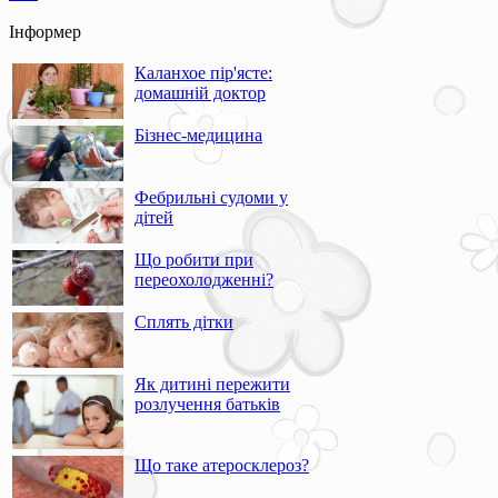
Інформер
Каланхое пір'ясте:
домашній доктор
Бізнес-медицина
Фебрильні судоми у
дітей
Що робити при
переохолодженні?
Сплять дітки
Як дитині пережити
розлучення батьків
Що таке атеросклероз?