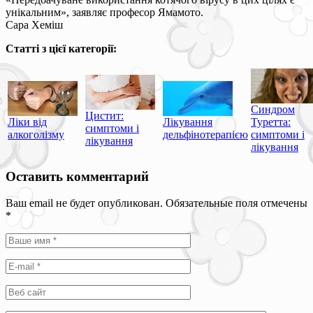
унікальним», заявляє професор Ямамото.
Сара Хеміш
Статті з цієї категорії:
Синдром
Цистит:
Ліки від
Лікування
Туретта:
симптоми і
алкоголізму
дельфінотерапією
симптоми і
лікування
лікування
Оставить комментарий
Ваш email не будет опубликован. Обязательные поля отмечены
*