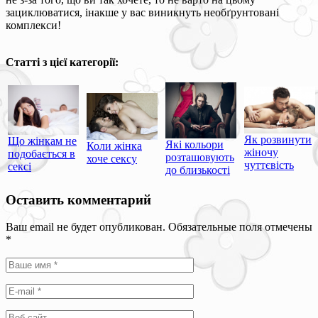
зациклюватися, інакше у вас виникнуть необґрунтовані
комплекси!
Статті з цієї категорії:
Як розвинути
Що жінкам не
Які кольори
Коли жінка
жіночу
подобається в
розташовують
хоче сексу
чуттєвість
сексі
до близькості
Оставить комментарий
Ваш email не будет опубликован. Обязательные поля отмечены
*