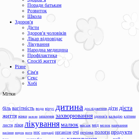
Поради батькам
Розвиток
Школа
Здоров'я
Дієти
Здоров'я чоловіків
Лікар відповідає
Лікування
Народна медицина
Профілактика
Спосіб життя
Різне
Сім'я
Секс
Хобі
Мітки
дитина
дієта
вагітність
діти
біль
вода
вірус
дослідження
захворювання
життя
жінки
запалення
здоров'я
кальцію
клітини
залози
лікування
малюк
ліки
листя
мед
масаж
мозок
навчання
продукти
очі
пологи
нос
організм
печінка
ноги
операції
насіння
нирок
харчування