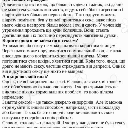
Доведено статистикою, що більшість дівчат і жінок, які давно
не мали сексуальних контактів, ведуть себе більш агресивно і
відрізняються більшою нервозністю. Так подруги можуть
відразу помітити, був у їхньої приятельки секс, адже після
нього жінка навпроти більш весела і очі її сяють. У чоловіків
утримання проходить ще куди болючіше. Вони стають
дратівливими і їх постійно переслідують нав'язливі думки.
Корисно довго не займатися сексом?
Утримання від сексу не можна назвати корисним явищем.
Через нього може порушуватися гормональний фон, а також
внаслідок цього погіршиться зовнішній вигляд. Може
погіршитися стан шкіри, з'явитися прищі. Крім того, люди, що
довго не мають сексу, частіше страждають від депресій. Однак
від відсутності сексу ще ніхто не вмирав!
А якщо по своїй волі?
Однак, не всі зациклені на сексі. Є люди, для яких він зовсім
не є обов'язковою складовою життя. І якщо стриманість не
викликає ніяких гормональних проблем, то воно цілком
нормально.
Заняття сексом – це також джерело ендорфінів. Але їх можна
отримувати їх іншим способом, наприклад з'їсти шоколадку
або банан. Також багато творчі люди висловлюють свою
сексуальну енергію в своїх роботах.
Словом, головне – це настрій. І якщо у вас довго не було сексу
не з-за того, що ви так хочете, то не варто на цьому