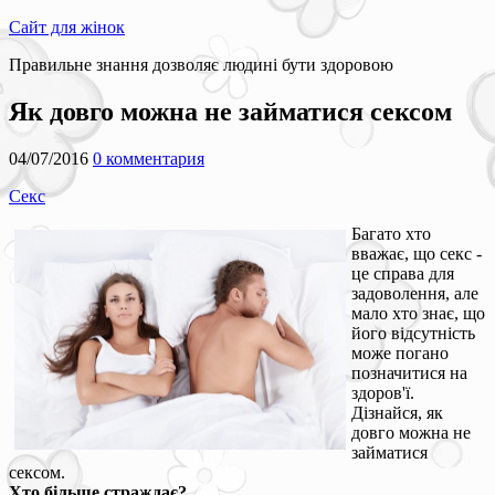
Сайт для жінок
Правильне знання дозволяє людині бути здоровою
Як довго можна не займатися сексом
04/07/2016
0 комментария
Секс
Багато хто
вважає, що секс -
це справа для
задоволення, але
мало хто знає, що
його відсутність
може погано
позначитися на
здоров'ї.
Дізнайся, як
довго можна не
займатися
сексом.
Хто більше страждає?