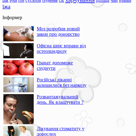
чай
суглоби
сік
рак
сон
руки
схуднення
іграшки
хропіння
їжа
Інформер
Моз розробив новий
закон про донорство
Офісна шия: вправи від
остеохондрозу
Гранат допоможе
схуднути
Російські лікарні
залишилися без наркозу
Розвантажувальний
день. Як влаштувати ?
Лікування стоматиту у
дорослих