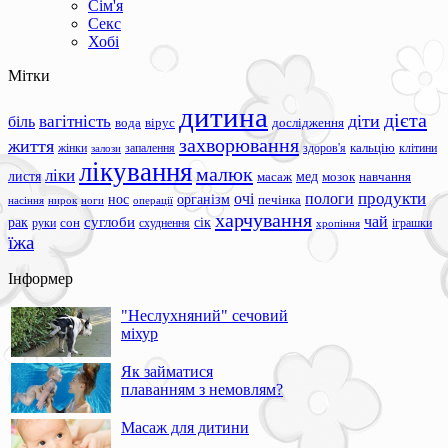
Сім'я
Секс
Хобі
Мітки
дитина
дієта
вагітність
діти
біль
вода
вірус
дослідження
захворювання
життя
жінки
запалення
здоров'я
кальцію
клітини
залози
лікування
малюк
ліки
листя
мед
масаж
мозок
навчання
продукти
очі
пологи
нос
організм
печінка
ноги
операції
насіння
нирок
харчування
чай
суглоби
сік
рак
сон
руки
схуднення
іграшки
хропіння
їжа
Інформер
"Неслухняний" сечовий
міхур
Як займатися
плаванням з немовлям?
Масаж для дитини