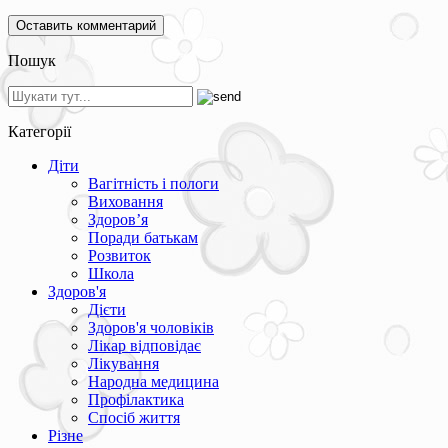
Пошук
Категорії
Діти
Вагітність і пологи
Виховання
Здоров’я
Поради батькам
Розвиток
Школа
Здоров'я
Дієти
Здоров'я чоловіків
Лікар відповідає
Лікування
Народна медицина
Профілактика
Спосіб життя
Різне