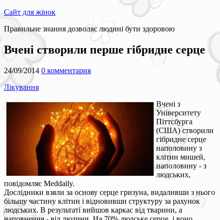
Сайт для жінок
Правильне знання дозволяє людині бути здоровою
Вчені створили перше гібридне серце
24/09/2014
0 комментария
Лікування
Вчені з
Університету
Піттсбурга
(США) створили
гібридне серце
наполовину з
клітин мишей,
наполовину - з
людських,
повідомляє Meddaily.
Дослідники взяли за основу серце гризуна, видаливши з нього
більшу частину клітин і відновивши структуру за рахунок
людських. В результаті вийшов каркас від тварини, а
наповнення - від людини. На 70% людське серце, і воно