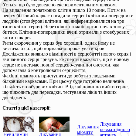
б'ється, що було доведено експериментальним шляхом.
На видалення початкових клітин пішло 10 годин. Потім на
решту білковий каркас насадили серцеві клітини-попередники
людини (стовбурові клітини, які диференціювалися на три
типи клітин серця). Через кілька тижнів орган почав знову
битися. Клітини-попередники вчені отримали з стовбурових
клітин шкіри.
Ритм скорочення у серця був хороший, однак йому не
вистачало сил, щоб нормально прокачувати кров.
Дослідження виявило відмінності в серцебитті нового серця і
звичайного серця гризуна. Експерти вважають, що в новому
серце не вистачає повної серцево-судинної системи, яка
допомагала б контролювати серцебиття.
Фахівці планують приступити до роботи з людськими
білковими каркасами. При цьому буде потрібно величезна
кількість стовбурових клітин. В ідеалі повинно вийти серце,
що підходить для пересадки, тестування ліків та інших
досліджень.
Статті з цієї категорії:
Лікування
Лікування
ревматоїдного
міозиту
Невидимий
Лікування
артриту