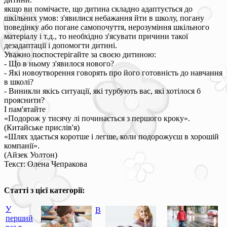
якщо ви помічаєте, що дитина складно адаптується до
шкільних умов: з'явилися небажання йти в школу, погану
поведінку або погане самопочуття, нерозуміння шкільного
матеріалу і т.д., то необхідно з'ясувати причини такої
дезадаптації і допомогти дитині.
Уважно поспостерігайте за своєю дитиною:
- Що в ньому з'явилося нового?
- Які новоутворення говорять про його готовність до навчання
в школі?
- Виникли якісь ситуації, які турбують вас, які хотілося б
прояснити?
І пам'ятайте
«Подорож у тисячу лі починається з першого кроку».
(Китайське прислів'я)
«Шлях здається коротше і легше, коли подорожуєш в хорошій
компанії».
(Айзек Уолтон)
Текст: Олена Чепракова
Статті з цієї категорії:
У
В
перший