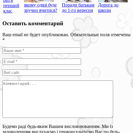
раз в
якому одязі буде
Поради батькам
Дорога до
перший
зручно вчитися?
до 1-го вересня
школи
клас
Оставить комментарий
Ваш email не будет опубликован. Обязательные поля отмечены
*
Будемо раді будь-яким Вашим висловлюванням. Ми із
задоволенням вислухаємо і проконсультуємо Вас по будь-