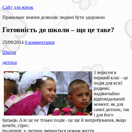
Сайт для жінок
Правильне знання дозволяє людині бути здоровою
Готовність до школи – що це таке?
25/09/2014
0 комментария
Школа
дитина
1 вересня в
перший клас - це
подія для всієї
родини,
надзвичайно
відповідальний
момент, як для
самої дитини, так
і для його
батьків. Але це не тільки подія - це ще й випробування, якщо
хочете, стрес:
по-перше, у дитини змінюється режим життя,