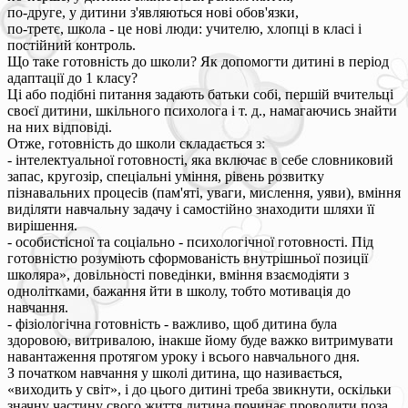
по-друге, у дитини з'являються нові обов'язки,
по-третє, школа - це нові люди: учителю, хлопці в класі і
постійний контроль.
Що таке готовність до школи? Як допомогти дитині в період
адаптації до 1 класу?
Ці або подібні питання задають батьки собі, першій вчительці
своєї дитини, шкільного психолога і т. д., намагаючись знайти
на них відповіді.
Отже, готовність до школи складається з:
- інтелектуальної готовності, яка включає в себе словниковий
запас, кругозір, спеціальні уміння, рівень розвитку
пізнавальних процесів (пам'яті, уваги, мислення, уяви), вміння
виділяти навчальну задачу і самостійно знаходити шляхи її
вирішення.
- особистісної та соціально - психологічної готовності. Під
готовністю розуміють сформованість внутрішньої позиції
школяра», довільності поведінки, вміння взаємодіяти з
однолітками, бажання йти в школу, тобто мотивація до
навчання.
- фізіологічна готовність - важливо, щоб дитина була
здоровою, витривалою, інакше йому буде важко витримувати
навантаження протягом уроку і всього навчального дня.
З початком навчання у школі дитина, що називається,
«виходить у світ», і до цього дитині треба звикнути, оскільки
значну частину свого життя дитина починає проводити поза