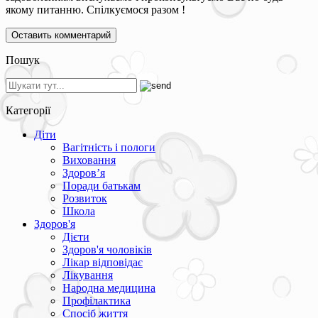
якому питанню. Спілкуємося разом !
Пошук
Категорії
Діти
Вагітність і пологи
Виховання
Здоров’я
Поради батькам
Розвиток
Школа
Здоров'я
Дієти
Здоров'я чоловіків
Лікар відповідає
Лікування
Народна медицина
Профілактика
Спосіб життя