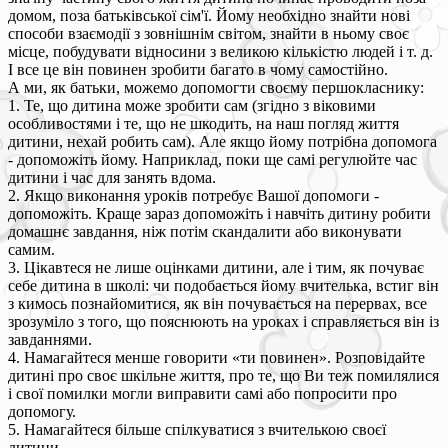
домом, поза батьківської сім'ї. Йому необхідно знайти нові
способи взаємодії з зовнішнім світом, знайти в ньому своє
місце, побудувати відносини з великою кількістю людей і т. д.
І все це він повинен зробити багато в чому самостійно.
А ми, як батьки, можемо допомогти своєму першокласнику:
1. Те, що дитина може зробити сам (згідно з віковими
особливостями і те, що не шкодить, на наш погляд життя
дитини, нехай робить сам). Але якщо йому потрібна допомога
- допоможіть йому. Наприклад, поки ще самі регулюйте час
дитини і час для занять вдома.
2. Якщо виконання уроків потребує Вашої допомоги -
допоможіть. Краще зараз допоможіть і навчіть дитину робити
домашнє завдання, ніж потім скандалити або виконувати
самим.
3. Цікавтеся не лише оцінками дитини, але і тим, як почуває
себе дитина в школі: чи подобається йому вчителька, встиг він
з кимось познайомитися, як він почувається на перервах, все
зрозуміло з того, що пояснюють на уроках і справляється він із
завданнями.
4. Намагайтеся менше говорити «ти повинен». Розповідайте
дитині про своє шкільне життя, про те, що Ви теж помилялися
і свої помилки могли виправити самі або попросити про
допомогу.
5. Намагайтеся більше спілкуватися з вчителькою своєї
дитини.