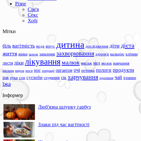
Різне
Сім'я
Секс
Хобі
Мітки
дитина
дієта
вагітність
діти
біль
вода
вірус
дослідження
захворювання
життя
жінки
запалення
здоров'я
кальцію
клітини
залози
лікування
малюк
ліки
листя
мед
масаж
мозок
навчання
продукти
очі
пологи
нос
організм
печінка
ноги
операції
насіння
нирок
харчування
чай
суглоби
сік
рак
сон
руки
схуднення
іграшки
хропіння
їжа
Інформер
Люб'язна шлунку гарбуз
Злаки під час вагітності