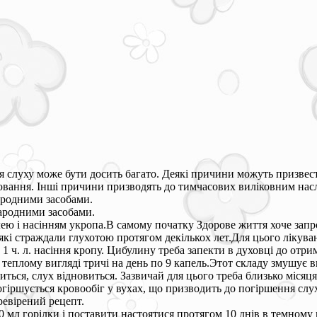
слуху може бути досить багато. Деякі причини можуть призвести
ювання. Інші причини призводять до тимчасових виліковним нас
ародними засобами.
ародними засобами.
лею і насінням укропа.В самому початку Здорове життя хоче запр
які страждали глухотою протягом декількох лет.Для цього лікува
 1 ч. л. насіння кропу. Цибулину треба запекти в духовці до отр
 теплому вигляді тричі на день по 9 капель.Этот складу змушує 
титься, слух відновиться. Зазвичай для цього треба близько місяця
гіршується кровообіг у вухах, що призводить до погіршення слух
ревірений рецепт.
0 мл горілки і поставити настоятися протягом 10 днів в темному 