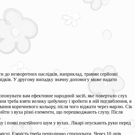
 до незворотних наслідків, наприклад, травми серйозні
лідків. У другому випадку значну допомогу може надати
опонувати вам ефективне народний засіб, яке повертало слух
ння треба взяти велику цибулину і зробити в ній поглиблення, в
имання коричневого кольору, після чого віджати через марлю. Сік
вийти з вуха різні елементи, що перешкоджають слуху. Після
.
у і появі постійного шум у вухах. Лікарі опускають руки перед
місці. Ємність треба періодично струшувати. Через 10 днів