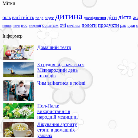
Мітки
дитина
дієта
вагітність
діти
ж
біль
вода
вірус
дослідження
продукти
очі
пологи
нос
організм
рак
печінка
руки
ноги
операції
нирок
Інформер
Домашній театр
3 грудня відзначається
Міжнародний день
інвалідів
Чим зайнятися в поїзді
Пол-Пала:
використання в
народній медицині
Лікування артриту
стопи в домашніх
умовах