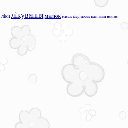
лікування
малюк
ліки
я
мед
масаж
мозок
навчання
насіння