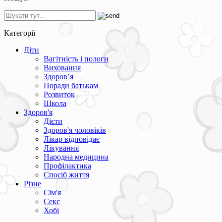
Категорії
Діти
Вагітність і пологи
Виховання
Здоров’я
Поради батькам
Розвиток
Школа
Здоров'я
Дієти
Здоров'я чоловіків
Лікар відповідає
Лікування
Народна медицина
Профілактика
Спосіб життя
Різне
Сім'я
Секс
Хобі