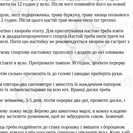
вити на 12 годин у вухо. Після чого поміняйте його на новий
ндули, лист подорожника, траву буркуну, траву хвоща польового
а 12 годин. Після цього настій трав можна пити по третині
нгіни і хвороби отиту. Для приготування настою треба взяти
ьки ж двадцатипроцентного спирта.Настой треба пити тричі на
раплі. Пити цю настойку не рекомендується хворим на гастрит з
кову спиртову настоянку прополісу і додати до неї оливкова
поставте в вухо. Протримати тампон 36 годин, зробити перерву
ім сильно притисніть їх до голові і швидко приберіть руки.
 півтора-два сантиметри і зачистіть їх наждачним папером.
те їх лейкопластырями на всю ніч. Вранці диски треба
знімаючи, 3-5 днів, потім перерва два дні, промити диски, і
олову ложку меду. Беремо два шматочка марлі, в кожну кладемо
ушку застелити рушником, щоб не забруднити соком. Зазвичай
івець треба подрібнити до стану порошку і змішати з борошном.
рячу м'якуш хліба просочіть спиртом і обкладіть вуха. Коли хліб