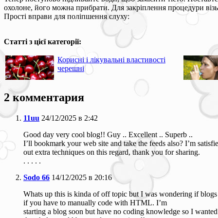
охолоне, його можна прибрати. Для закріплення процедури візь
Прості вправи для поліпшення слуху:
Статті з цієї категорії:
Корисні і лікувальні властивості
черешні
2 комментария
11uu
24/12/2025 в 2:42
Good day very cool blog!! Guy .. Excellent .. Superb ..
I’ll bookmark your web site and take the feeds also? I’m satisf
out extra techniques on this regard, thank you for sharing.
. . . . .
Sodo 66
14/12/2025 в 20:16
Whats up this is kinda of off topic but I was wondering if bl
if you have to manually code with HTML. I’m
starting a blog soon but have no coding knowledge so I wanted