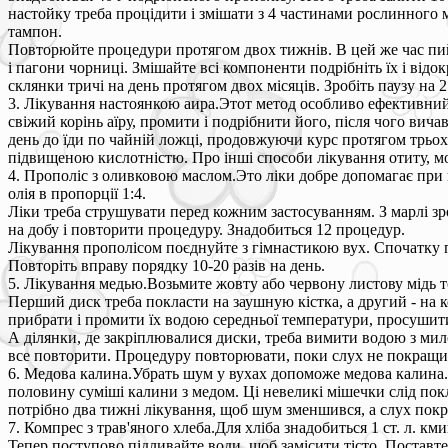
настойку треба процідити і змішати з 4 частинами рослинного м
тампон.
Повторюйте процедури протягом двох тижнів. В цей же час пийт
і пагони чорниці. Змішайте всі компоненти подрібніть їх і відок
склянки тричі на день протягом двох місяців. Зробіть паузу на 
3. Лікування настоянкою аира.Этот метод особливо ефективний п
свіжий корінь аїру, промити і подрібнити його, після чого вич
день до їди по чайній ложці, продовжуючи курс протягом трьох 
підвищеною кислотністю. Про інші способи лікування отиту, м
4. Прополіс з оливковою маслом.Это ліки добре допомагає при в
олія в пропорції 1:4.
Ліки треба струшувати перед кожним застосуванням. З марлі зроб
на добу і повторити процедуру. Знадобиться 12 процедур.
Лікування прополісом поєднуйте з гімнастикою вух. Спочатку по
Повторіть вправу порядку 10-20 разів на день.
5. Лікування медью.Возьмите жовту або червону листову мідь т
Перший диск треба покласти на заушную кістка, а другий - на к
прибрати і промити їх водою середньої температури, просушит
А ділянки, де закріплювалися диски, треба вимити водою з мило
все повторити. Процедуру повторювати, поки слух не покращи
6. Медова калина.Убрать шум у вухах допоможе медова калина. Т
половину суміші калини з медом. Ці невеликі мішечки слід пок
потрібно два тижні лікування, щоб шум зменшився, а слух пок
7. Компрес з трав'яного хлеба.Для хліба знадобиться 1 ст. л. км
Тепер поступово підливайте води, щоб замісити тісто. Поставте 