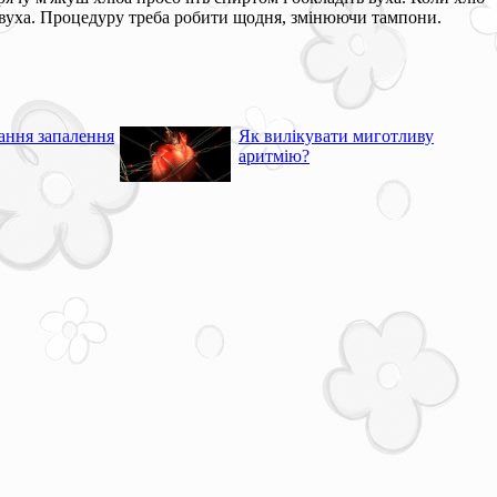
у вуха. Процедуру треба робити щодня, змінюючи тампони.
ання запалення
Як вилікувати миготливу
аритмію?