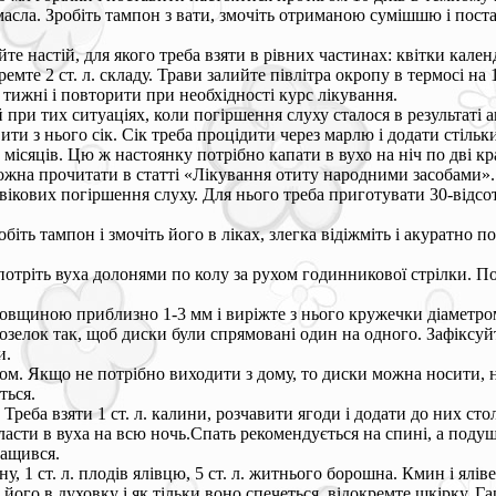
асла. Зробіть тампон з вати, змочіть отриманою сумішшю і поста
е настій, для якого треба взяти в рівних частинах: квітки кале
ремте 2 ст. л. складу. Трави залийте півлітра окропу в термосі н
2 тижні і повторити при необхідності курс лікування.
ри тих ситуаціях, коли погіршення слуху сталося в результаті а
авити з нього сік. Сік треба процідити через марлю і додати стіл
місяців. Цю ж настоянку потрібно капати в вухо на ніч по дві к
ожна прочитати в статті «Лікування отиту народними засобами».
ікових погіршення слуху. Для нього треба приготувати 30-відсот
іть тампон і змочіть його в ліках, злегка відіжміть і акуратно 
тріть вуха долонями по колу за рухом годинникової стрілки. Пот
овщиною приблизно 1-3 мм і виріжте з нього кружечки діаметром
озелок так, щоб диски були спрямовані один на одного. Зафіксуй
и.
м. Якщо не потрібно виходити з дому, то диски можна носити, не 
ться.
реба взяти 1 ст. л. калини, розчавити ягоди і додати до них ст
ласти в вуха на всю ночь.Спать рекомендується на спині, а под
ращився.
ину, 1 ст. л. плодів ялівцю, 5 ст. л. житнього борошна. Кмин і ял
його в духовку і як тільки воно спечеться, відокремте шкірку. Га