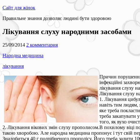
Сайт для жінок
Правильне знання дозволяє людині бути здоровою
Лікування слуху народними засобами
25/09/2014
2 комментария
Народна медицина
лікування
Причин порушення 
інфекційні захвор
лікування слуху н
Лікування слуху н
1. Лікування цибу
навіть тим людям, 
яке треба покласти
треба закапувати у
того, як вухо очис
2. Лікування вікових змін слуху прополисом.В похилому віці по
такою хворобою. Але народна медицина пропонує і тут свій пе
Знадобиться 40 г подрібненого прополісу. Його треба залити 10