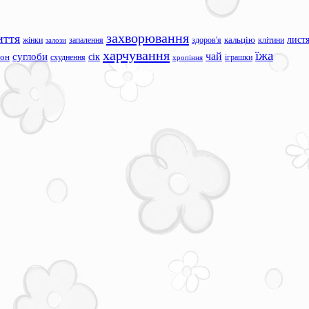
захворювання
иття
лист
жінки
запалення
здоров'я
кальцію
клітини
залози
харчування
їжа
чай
суглоби
сік
сон
схуднення
іграшки
хропіння