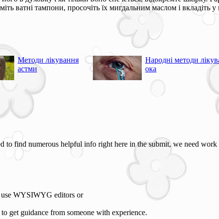
міть ватні тампони, просочіть їх мигдальним маслом і вкладіть 
Методи лікування
Народні методи лікув
астми
ока
ied to find numerous helpful info right here in the submit, we need work
ogs use WYSIWYG editors or
 to get guidance from someone with experience.