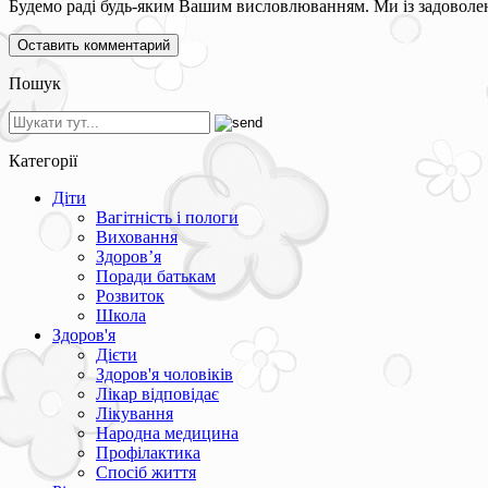
Будемо раді будь-яким Вашим висловлюванням. Ми із задоволен
Пошук
Категорії
Діти
Вагітність і пологи
Виховання
Здоров’я
Поради батькам
Розвиток
Школа
Здоров'я
Дієти
Здоров'я чоловіків
Лікар відповідає
Лікування
Народна медицина
Профілактика
Спосіб життя