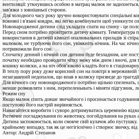
вентиляції: уткнувшись особою в матрац малюк не задихнеться.
зав'язки з зовнішньої сторони.
Для холодного часу року зручно використовувати спеціальні кон
вовняні і в'язані ковдри, які легко комбінувати щоб уникнути 
Новонародженої дитини слід укладати спати на спину - це поло
Перед сном потрібно провітрити дитячу кімнату. Температура п
використання в дитячій кімнаті опалювальних приладів зі спі
малюком, не турбуючи його сон, увімкніть нічник. На час нічно
потривожили його сон.
Спочатку денний і нічний сон дитини буде безладним, але посту
початку необхідно проводити чітку межу між днем і вночі, для 
кошику коляски, а на ніч обов'язково кладіть його в стаціонарну
В теплу пору року дуже корисний сон на повітрі в мереживній т
незагашений недопалок, що впав в коляску призведе до трагеді
Для нічного сну новонародженого потрібно щільно спеленать, 
менше розмовляти з ним, перепеленывать і міняти підгузник, л
Режим сну
Якщо малюк спить довше звичайного і просинається годування, 
поступово його настрій вирівняється.
Намагайтеся виробити і суворо дотримуватись церемонію відход
Ритмічне погладжування по животику, погойдування на руках а
Дитина заспокоюється, коли смокче свій кулачок або пустушку.
крайньому випадку, так як це негігієнічно і створює звичку, від
Автор: Андрій Степанов