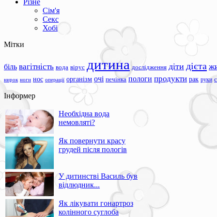
Різне
Сім'я
Секс
Хобі
Мітки
дитина
дієта
вагітність
діти
ж
біль
вода
вірус
дослідження
продукти
очі
пологи
нос
організм
рак
печінка
руки
ноги
операції
нирок
Інформер
Необхідна вода
немовляті?
Як повернути красу
грудей після пологів
У дитинстві Василь був
відлюдник...
Як лікувати гонартроз
колінного суглоба