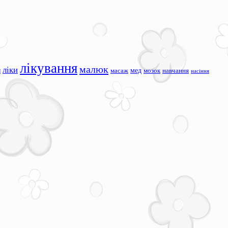
лікування
малюк
ліки
я
мед
масаж
мозок
навчання
насіння