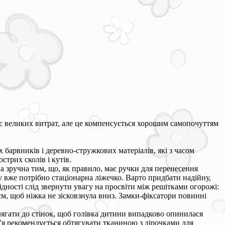
є великих витрат, але це компенсується хорошим самопочуттям
 барвників і деревно-стружкових матеріалів, які з часом
трих сколів і кутів.
 зручна тим, що, як правило, має ручки для перенесення
у вже потрібно стаціонарна ліжечко. Варто придбати надійну,
ідності слід звернути увагу на просвіти між решітками огорожі:
см, щоб ніжка не зісковзнула вниз. Замки-фіксатори повинні
лягати до стінок, щоб голівка дитини випадково опинилася
в'я рекомендується обтягувати тканиною з дірочками для