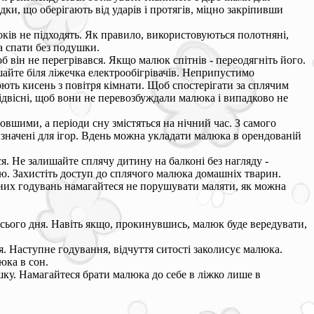
и, що оберігають від ударів і протягів, міцно закріпивши
оків не підходять. Як правило, використовуються полотняні,
а спати без подушки.
він не перегрівався. Якщо малюк спітнів - переодягніть його.
айте біля ліжечка електрообігрівачів. Неприпустимо
ють кисень з повітря кімнати. Щоб спостерігати за сплячим
підвісні, щоб вони не перевозбуждали малюка і випадково не
вшими, а періоди сну змістяться на нічний час. З самого
ризначені для ігор. Вдень можна укладати малюка в орендованій
я. Не залишайте сплячу дитину на балконі без нагляду -
ою. Захистіть доступ до сплячого малюка домашніх тварин.
чних годувань намагайтеся не порушувати маляти, як можна
всього дня. Навіть якщо, прокинувшись, малюк буде вередувати,
. Наступне годування, відчуття ситості заколисує малюка.
юка в сон.
шку. Намагайтеся брати малюка до себе в ліжко лише в