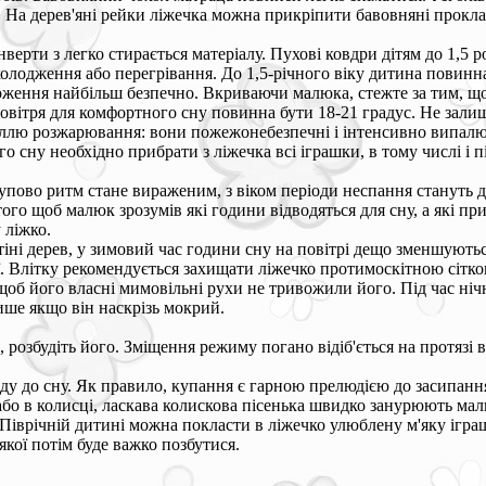
 На дерев'яні рейки ліжечка можна прикріпити бавовняні прокладк
верти з легко стирається матеріалу. Пухові ковдри дітям до 1,5 р
охолодження або перегрівання. До 1,5-річного віку дитина повинн
ження найбільш безпечно. Вкриваючи малюка, стежте за тим, щоб 
овітря для комфортного сну повинна бути 18-21 градус. Не залиш
раллю розжарювання: вони пожежонебезпечні і інтенсивно випалю
го сну необхідно прибрати з ліжечка всі іграшки, в тому числі і 
пово ритм стане вираженим, з віком періоди неспання стануть до
того щоб малюк зрозумів які години відводяться для сну, а які п
 ліжко.
іні дерев, у зимовий час години сну на повітрі дещо зменшуютьс
ї. Влітку рекомендується захищати ліжечко протимоскітною сітк
щоб його власні мимовільні рухи не тривожили його. Під час ні
ише якщо він наскрізь мокрий.
розбудіть його. Зміщення режиму погано відіб'ється на протязі 
у до сну. Як правило, купання є гарною прелюдією до засипання
бо в колисці, ласкава колискова пісенька швидко занурюють мал
 Піврічній дитині можна покласти в ліжечко улюблену м'яку ігра
 якої потім буде важко позбутися.