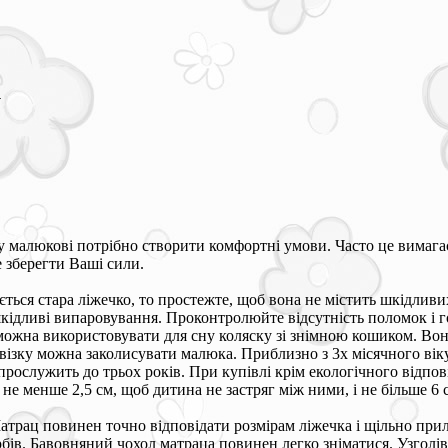
у
у малюкові потрібно створити комфортні умови. Часто це вимага
 зберегти Ваші сили.
ься стара ліжечко, то простежте, щоб вона не містить шкідливих
ідливі випаровування. Проконтролюйте відсутність поломок і гос
ожна використовувати для сну коляску зі знімною кошиком. Вона
 візку можна заколисувати малюка. Приблизно з 3х місячного вік
 прослужить до трьох років. При купівлі крім екологічного відпов
не менше 2,5 см, щоб дитина не застряг між ними, і не більше 6 
атрац повинен точно відповідати розмірам ліжечка і щільно при
рбів. Бавовняний чохол матраца повинен легко зніматися. Узголі