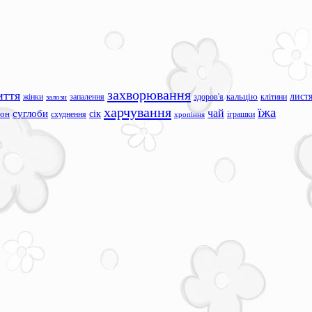
захворювання
иття
лист
жінки
запалення
здоров'я
кальцію
клітини
залози
харчування
їжа
чай
суглоби
сік
сон
схуднення
іграшки
хропіння