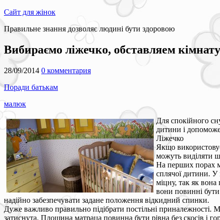
Сайт для жінок
Правильне знання дозволяє людині бути здоровою
Вибираємо ліжечко, обставляем кімнат
28/09/2014
0 комментария
Поради батькам
малюк
Для спокійного сн
дитини і допоможе
Ліжечко
Якщо використовуєт
можуть виділяти шк
На перших порах м
сплячої дитини. У
міцну, так як вона
вони повинні бути 
надійно забезпечувати задане положення відкидний спинки.
Дуже важливо правильно підібрати постільні приналежності. М
затиснута. Площина матраца повинна бути рівна без скосів і го