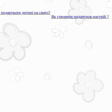
подарувати дитині на свято?
Як створити подарунок-настрій ?