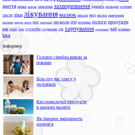
захворювання
життя
жінки
запалення
здоров'я
кальцію
клітини
залози
лікування
малюк
ліки
листя
мед
масаж
мозок
навчання
продукти
очі
пологи
нос
організм
печінка
ноги
операції
насіння
нирок
харчування
чай
суглоби
сік
рак
сон
руки
схуднення
іграшки
хропіння
їжа
Інформер
Головні сімейні кризи за
роками
Біль під час сексу у
чоловіків
Кисломолочні продукти
в раціоні маляти
Як банани зміцнюють
здоров'я