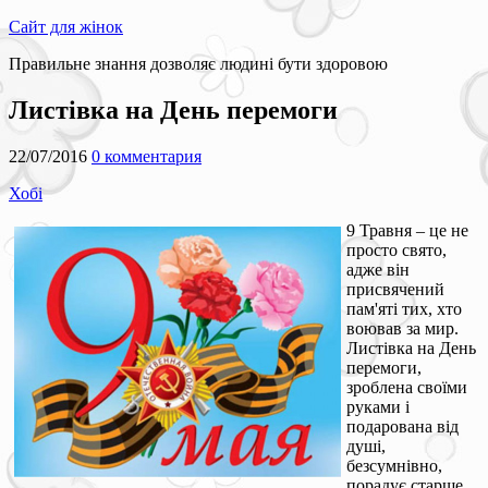
Сайт для жінок
Правильне знання дозволяє людині бути здоровою
Листівка на День перемоги
22/07/2016
0 комментария
Хобі
9 Травня – це не
просто свято,
адже він
присвячений
пам'яті тих, хто
воював за мир.
Листівка на День
перемоги,
зроблена своїми
руками і
подарована від
душі,
безсумнівно,
порадує старше