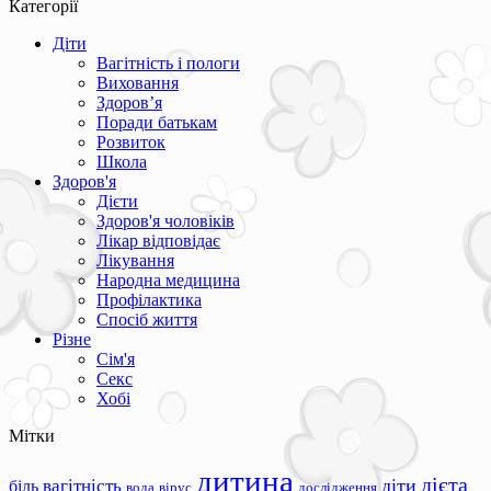
Категорії
Діти
Вагітність і пологи
Виховання
Здоров’я
Поради батькам
Розвиток
Школа
Здоров'я
Дієти
Здоров'я чоловіків
Лікар відповідає
Лікування
Народна медицина
Профілактика
Спосіб життя
Різне
Сім'я
Секс
Хобі
Мітки
дитина
дієта
вагітність
діти
біль
вода
вірус
дослідження