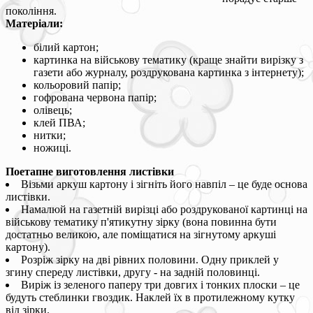
покоління.
Матеріали:
білий картон;
картинка на військову тематику (краще знайти вирізку з
газети або журналу, роздрукована картинка з інтернету);
кольоровий папір;
гофрована червона папір;
олівець;
клей ПВА;
нитки;
ножиці.
Поетапне виготовлення листівки
Візьми аркуш картону і зігніть його навпіл – це буде основа
листівки.
Намалюй на газетній вирізці або роздрукованої картинці на
військову тематику п'ятикутну зірку (вона повинна бути
достатньо великою, але поміщатися на зігнутому аркуші
картону).
Розріж зірку на дві рівних половини. Одну приклей у
згину спереду листівки, другу - на задній половинці.
Виріж із зеленого паперу три довгих і тонких плоски – це
будуть стеблинки гвоздик. Наклей їх в протилежному кутку
від зірки.