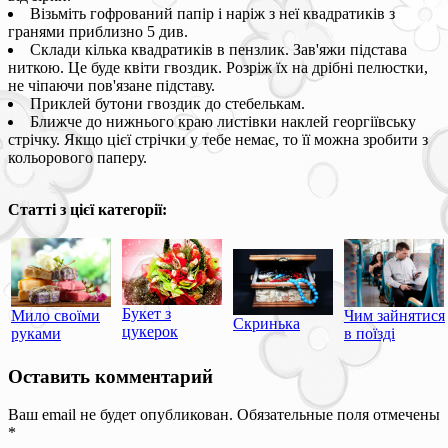
Візьміть гофрований папір і наріж з неї квадратиків з
гранями приблизно 5 див.
Склади кілька квадратиків в пензлик. Зав'яжи підстава
ниткою. Це буде квіти гвоздик. Розріж їх на дрібні пелюстки,
не чіпаючи пов'язане підставу.
Приклей бутони гвоздик до стебелькам.
Ближче до нижнього краю листівки наклей георгіївську
стрічку. Якщо цієї стрічки у тебе немає, то її можна зробити з
кольорового паперу.
Статті з цієї категорії:
Букет з
Чим зайнятися
Мило своїми
Скринька
цукерок
в поїзді
руками
Оставить комментарий
Ваш email не будет опубликован. Обязательные поля отмечены
*