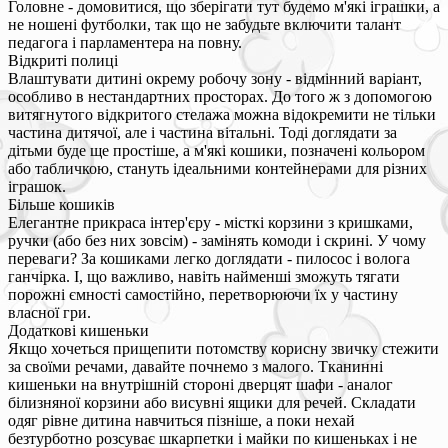
Головне - домовитися, що зберігати тут будемо м'які іграшки, а
не ношені футболки, так що не забудьте включити талант
педагога і парламентера на повну.
Відкриті полиці
Влаштувати дитині окрему робочу зону - відмінний варіант,
особливо в нестандартних просторах. До того ж з допомогою
витягнутого відкритого стелажа можна відокремити не тільки
частина дитячої, але і частина вітальні. Тоді доглядати за
дітьми буде ще простіше, а м'які кошики, позначені кольором
або табличкою, стануть ідеальними контейнерами для різних
іграшок.
Більше кошиків
Елегантне прикраса інтер'єру - місткі корзини з кришками,
ручки (або без них зовсім) - замінять комоди і скрині. У чому
переваги? За кошиками легко доглядати - пилосос і волога
ганчірка. І, що важливо, навіть найменші зможуть тягати
порожні ємності самостійно, перетворюючи їх у частину
власної гри.
Додаткові кишеньки
Якщо хочеться прищепити потомству корисну звичку стежити
за своїми речами, давайте почнемо з малого. Тканинні
кишеньки на внутрішній стороні дверцят шафи - аналог
білизняної корзини або висувні ящики для речей. Складати
одяг рівне дитина навчиться пізніше, а поки нехай
безтурботно розсуває шкарпетки і майки по кишеньках і не