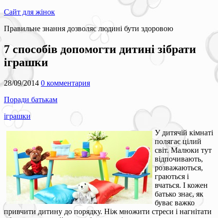
Сайт для жінок
Правильне знання дозволяє людині бути здоровою
7 способів допомогти дитині зібрати
іграшки
28/09/2014
0 комментария
Поради батькам
іграшки
У дитячій кімнаті
полягає цілий
світ. Малюки тут
відпочивають,
розважаються,
граються і
вчаться. І кожен
батько знає, як
буває важко
привчити дитину до порядку. Ніж множити стреси і нагнітати