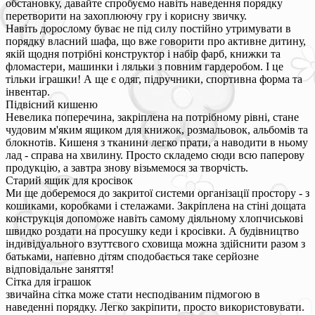
обстановку, давайте спробуємо навіть наведення порядку
перетворити на захоплюючу гру і корисну звичку.
Навіть дорослому буває не під силу постійно утримувати в
порядку власний шафа, що вже говорити про активне дитину,
якій щодня потрібні конструктор і набір фарб, книжки та
фломастери, машинки і ляльки з повним гардеробом. І це
тільки іграшки! А ще є одяг, підручники, спортивна форма та
інвентар.
Підвісний кишеню
Невелика поперечина, закріплена на потрібному рівні, стане
чудовим м'яким ящиком для книжок, розмальовок, альбомів та
блокнотів. Кишеня з тканини легко прати, а наводити в ньому
лад - справа на хвилину. Просто складемо сюди всю паперову
продукцію, а завтра знову візьмемося за творчість.
Старий ящик для кросівок
Ми ще доберемося до закритої системи організації простору - з
кошиками, коробками і стелажами. Закріплена на стіні дощата
конструкція допоможе навіть самому діяльному хлопчиськові
швидко роздати на просушку кеди і кросівки. А будівництво
індивідуального взуттєвого сховища можна здійснити разом з
батьками, напевно дітям сподобається таке серйозне
відповідальне заняття!
Сітка для іграшок
звичайна сітка може стати несподіваним підмогою в
наведенні порядку. Легко закріпити, просто використовувати.