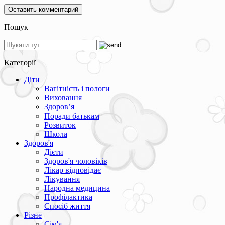
Пошук
Категорії
Діти
Вагітність і пологи
Виховання
Здоров’я
Поради батькам
Розвиток
Школа
Здоров'я
Дієти
Здоров'я чоловіків
Лікар відповідає
Лікування
Народна медицина
Профілактика
Спосіб життя
Різне
Сім'я