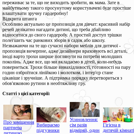
переживає за те, що не виходить зробити, як мама. Зате в
майбутньому такого просунутому користувачеві буде простіше
влаштувати зручну гардеробну!
Відкрита штанга
Особливо актуально це пропозиція для дівчат: красивий набір
речей делікатно нагадати дитині, що треба дбайливо
відноситися до свого гардеробу. А простий доступ трішки
полегшить час ранкових зборів в садок або школу.
Незважаючи на те що сучасні набори меблів для дитячої -
пропозиція вичерпне, адже дизайнери враховують всі деталі,
іноді варто трохи ширше поглянути на потреби молодших
поколінь. Адже все, що ми вкладаємо в дітей, коли-небудь
повернеться. Трохи більше винахідливості, готовності на пару
годин озброїтися лінійкою і молотком, і інтер'єр стане
цікавіше і зручніше. А підтримка порядку перетвориться з
обов'язковою рутини в необтяжливу гру.
Статті з цієї категорії:
Усиновлення:
Про заміщення
Вибираємо
сім разів
Гігієна в
партнера
підгузники
відміряй, один
дитячій кімнат
дитиною