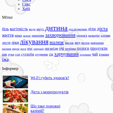
Секс
Хобі
Мітки
дитина
дієта
вагітність
діти
біль
вода
вірус
дослідження
захворювання
життя
жінки
запалення
здоров'я
кальцію
клітини
залози
лікування
малюк
ліки
листя
мед
масаж
мозок
навчання
продукти
очі
пологи
нос
організм
печінка
ноги
операції
насіння
нирок
харчування
чай
суглоби
сік
рак
сон
руки
схуднення
іграшки
хропіння
їжа
Інформер
Wi-Fi губить здоров'я?
Дієта з морепродуктів
Що таке порожні
калорії?