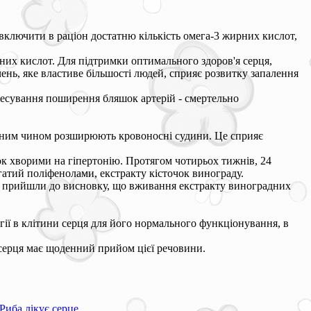
 включити в раціон достатню кількість омега-3 жирних кислот,
рних кислот. Для підтримки оптимального здоров'я серця,
ень, яке властиве більшості людей, сприяє розвитку запалення
ресування поширення бляшок артерій - смертельно
родним чином розширюють кровоносні судини. Це сприяє
ок хворими на гіпертонію. Протягом чотирьох тижнів, 24
агатий поліфенолами, екстракту кісточок винограду.
ки прийшли до висновку, що вживання екстракту виноградних
гії в клітини серця для його нормального функціонування, в
 серця має щоденний прийом цієї речовини.
Риба лікує серце