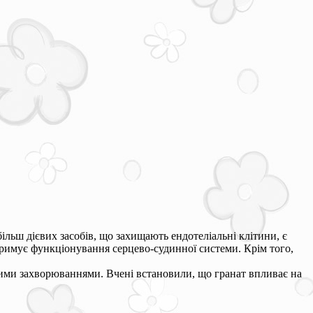
більш дієвих засобів, що захищають ендотеліальні клітини, є
дтримує функціонування серцево-судинної системи. Крім того,
нними захворюваннями. Вчені встановили, що гранат впливає на