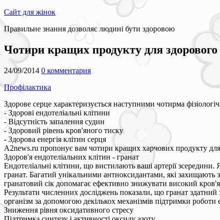
Сайт для жінок
Правильне знання дозволяє людині бути здоровою
Чотири кращих продукту для здорового
24/09/2014
0 комментария
Профілактика
Здорове серце характеризується наступними чотирма фізіологі
- Здорові ендотеліальні клітини
- Відсутність запалення судин
- Здоровий рівень кров'яного тиску
- Здорова енергія клітин серця
A2news.ru пропонує вам чотири кращих харчових продукту для к
Здоров'я ендотеліальних клітин - гранат
Ендотеліальні клітини, що вистилають ваші артерії зсередини. Я
гранат. Багатий унікальними антиоксидантами, які захищають з
гранатовий сік допомагає ефективно знижувати високий кров'я
Результати численних досліджень показали, що гранат здатний 
організм за допомогою декількох механізмів підтримки роботи 
Зниження рівня оксидативного стресу
Підтримка синтезу і активності оксиду азоту