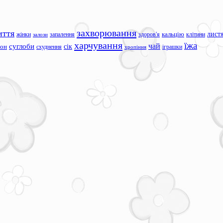
захворювання
иття
лист
жінки
запалення
здоров'я
кальцію
клітини
залози
харчування
їжа
чай
суглоби
сік
сон
схуднення
іграшки
хропіння