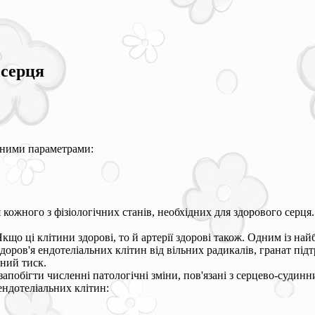
 серця
чними параметрами:
ожного з фізіологічних станів, необхідних для здорового серця.
кщо ці клітини здорові, то й артерії здорові також. Одним із най
доров'я ендотеліальних клітин від вільних радикалів, гранат пі
ний тиск.
запобігти численні патологічні зміни, пов'язані з серцево-суди
ендотеліальних клітин: