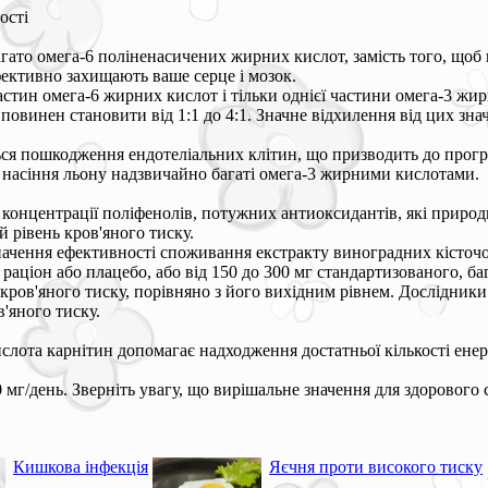
ості
агато омега-6 поліненасичених жирних кислот, замість того, щоб
фективно захищають ваше серце і мозок.
астин омега-6 жирних кислот і тільки однієї частини омега-3 жи
винен становити від 1:1 до 4:1. Значне відхилення від цих знач
ться пошкодження ендотеліальних клітин, що призводить до прог
, насіння льону надзвичайно багаті омега-3 жирними кислотами.
ї концентрації поліфенолів, потужних антиоксидантів, які при
 рівень кров'яного тиску.
значення ефективності споживання екстракту виноградних кісточ
 раціон або плацебо, або від 150 до 300 мг стандартизованого, б
кров'яного тиску, порівняно з його вихідним рівнем. Дослідни
'яного тиску.
слота карнітин допомагає надходження достатньої кількості енер
 мг/день. Зверніть увагу, що вирішальне значення для здорового
Кишкова інфекція
Яєчня проти високого тиску