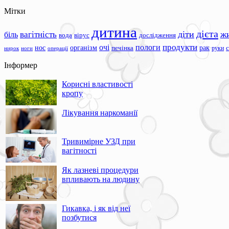
Мітки
дитина
дієта
вагітність
діти
ж
біль
вода
вірус
дослідження
продукти
очі
пологи
нос
організм
рак
печінка
руки
ноги
операції
нирок
Інформер
Корисні властивості
кропу
Лікування наркоманії
Тривимірне УЗД при
вагітності
Як лазневі процедури
впливають на людину
Гикавка, і як від неї
позбутися