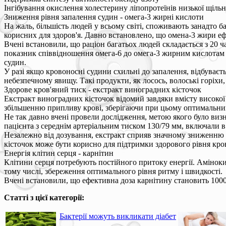
Інгібування окислення холестерину ліпопротеїнів низької щільн
Зниження рівня запалення судин - омега-3 жирні кислоти
На жаль, більшість людей у всьому світі, споживають занадто б
корисних для здоров'я. Давно встановлено, що омена-3 жири е
Вчені встановили, що раціон багатьох людей складається з 20 ч
показник співвідношення омега-6 до омега-3 жирним кислотам по
судин.
У разі якщо кровоносні судини схильні до запалення, відбуває
небезпечному явищу. Такі продукти, як лосось, волоські горіхи
Здорове кров'яний тиск - екстракт виноградних кісточок
Екстракт виноградних кісточок відомий завдяки вмісту високо
збільшенню припливу крові, зберігаючи при цьому оптимальний
Не так давно вчені провели дослідження, метою якого було ви
пацієнта з середнім артеріальним тиском 130/79 мм, включали в
Незалежно від дозування, екстракт сприяв значному зниженню 
кісточок може бути корисно для підтримки здорового рівня кров
Енергія клітин серця - карнітин
Клітини серця потребують постійного притоку енергії. Аміноки
тому числі, збереження оптимального рівня ритму і швидкості.
Вчені встановили, що ефективна доза карнітину становить 1000
Статті з цієї категорії:
Бактерії можуть викликати діабет