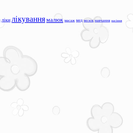
лікування
малюк
ліки
я
мед
масаж
мозок
навчання
насіння