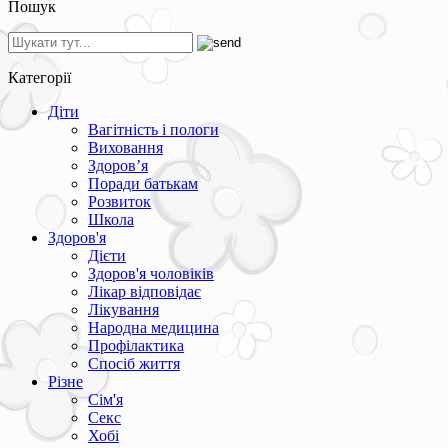
Пошук
Категорії
Діти
Вагітність і пологи
Виховання
Здоров’я
Поради батькам
Розвиток
Школа
Здоров'я
Дієти
Здоров'я чоловіків
Лікар відповідає
Лікування
Народна медицина
Профілактика
Спосіб життя
Різне
Сім'я
Секс
Хобі