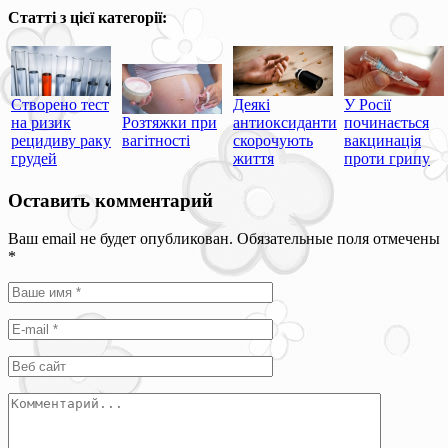
Статті з цієї категорії:
Створено тест
Деякі
У Росії
на ризик
Розтяжки при
антиоксиданти
починається
рецидиву раку
вагітності
скорочують
вакцинація
грудей
життя
проти грипу
Оставить комментарий
Ваш email не будет опубликован. Обязательные поля отмечены
*