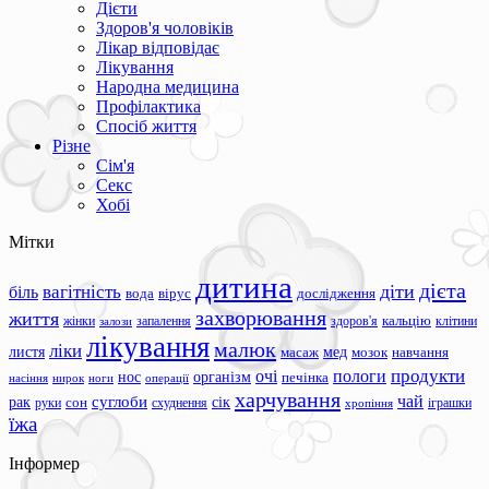
Дієти
Здоров'я чоловіків
Лікар відповідає
Лікування
Народна медицина
Профілактика
Спосіб життя
Різне
Сім'я
Секс
Хобі
Мітки
дитина
дієта
вагітність
діти
біль
вода
вірус
дослідження
захворювання
життя
жінки
запалення
здоров'я
кальцію
клітини
залози
лікування
малюк
ліки
листя
мед
масаж
мозок
навчання
продукти
очі
пологи
нос
організм
печінка
ноги
операції
насіння
нирок
харчування
чай
суглоби
сік
рак
сон
руки
схуднення
іграшки
хропіння
їжа
Інформер