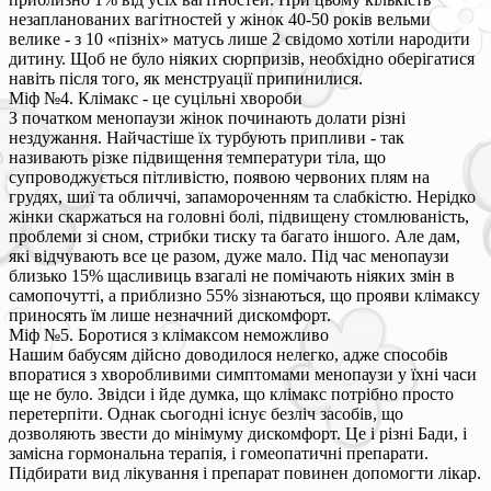
незапланованих вагітностей у жінок 40-50 років вельми
велике - з 10 «пізніх» матусь лише 2 свідомо хотіли народити
дитину. Щоб не було ніяких сюрпризів, необхідно оберігатися
навіть після того, як менструації припинилися.
Міф №4. Клімакс - це суцільні хвороби
З початком менопаузи жінок починають долати різні
нездужання. Найчастіше їх турбують припливи - так
називають різке підвищення температури тіла, що
супроводжується пітливістю, появою червоних плям на
грудях, шиї та обличчі, запамороченням та слабкістю. Нерідко
жінки скаржаться на головні болі, підвищену стомлюваність,
проблеми зі сном, стрибки тиску та багато іншого. Але дам,
які відчувають все це разом, дуже мало. Під час менопаузи
близько 15% щасливиць взагалі не помічають ніяких змін в
самопочутті, а приблизно 55% зізнаються, що прояви клімаксу
приносять їм лише незначний дискомфорт.
Міф №5. Боротися з клімаксом неможливо
Нашим бабусям дійсно доводилося нелегко, адже способів
впоратися з хворобливими симптомами менопаузи у їхні часи
ще не було. Звідси і йде думка, що клімакс потрібно просто
перетерпіти. Однак сьогодні існує безліч засобів, що
дозволяють звести до мінімуму дискомфорт. Це і різні Бади, і
замісна гормональна терапія, і гомеопатичні препарати.
Підбирати вид лікування і препарат повинен допомогти лікар.