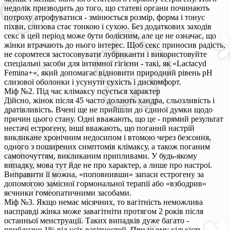
недолік призводить до того, що статеві органи починають
потроху атрофуватися - змінюється розмір, форма і тонус
піхви, слизова стає тонкою і сухою. Без додаткових заходів
секс в цей період може бути болісним, але це не означає, що
жінки втрачають до нього інтерес. Щоб секс приносив радість,
не соромтеся застосовувати лубриканти і використовуйте
спеціальні засоби для інтимної гігієни - такі, як «Lactacyd
Femina+», який допомагає відновити природний рівень pH
слизової оболонки і усунути сухість і дискомфорт.
Міф №2. Під час клімаксу псується характер
Дійсно, жінок після 45 часто долають хандра, сльозливість і
дратівливість. Вчені ще не прийшли до єдиної думки щодо
причин цього стану. Одні вважають, що це - прямий результат
нестачі естрогену, інші вважають, що поганий настрій
викликане хронічним недосипом і втомою через безсоння,
одного з поширених симптомів клімаксу, а також поганим
самопочуттям, викликаним припливами. У будь-якому
випадку, мова тут йде не про характер, а лише про настрої.
Виправити її можна, «поповнивши» запаси естрогену за
допомогою замісної гормональної терапії або «взбодрив»
яєчники гомеопатичними засобами.
Міф №3. Якщо немає місячних, то вагітність неможлива
насправді жінка може завагітніти протягом 2 років після
останньої менструації. Таких випадків дуже багато -
приблизно 1% від усіх вагітностей. При цьому кількість