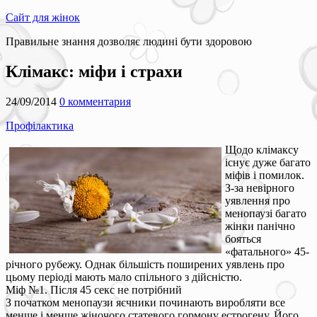
Сайт для жінок
Правильне знання дозволяє людині бути здоровою
Клімакс: міфи і страхи
24/09/2014
0 комментария
Профілактика
Щодо клімаксу
існує дуже багато
міфів і помилок.
З-за невірного
уявлення про
менопаузі багато
жінки панічно
бояться
«фатального» 45-
річного рубежу. Однак більшість поширених уявлень про
цьому періоді мають мало спільного з дійсністю.
Міф №1. Після 45 секс не потрібний
З початком менопаузи яєчники починають виробляти все
менше і менше жіночого статевого гормону естрогену. Його