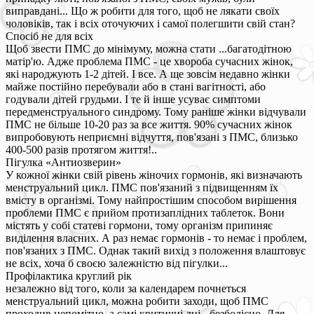
виправдані... Що ж робити для того, щоб не лякати своїх
чоловіків, так і всіх оточуючих і самої полегшити свій стан?
Спосіб не для всіх
Щоб звести ПМС до мінімуму, можна стати ...багатодітною
матір'ю. Адже проблема ПМС - це хвороба сучасних жінок,
які народжують 1-2 дітей. І все. А ще зовсім недавно жінки
майже постійно перебували або в стані вагітності, або
годували дітей грудьми. І те й інше усуває симптоми
передменструального синдрому. Тому раніше жінки відчували
ПМС не більше 10-20 раз за все життя. 90% сучасних жінок
випробовують неприємні відчуття, пов'язані з ПМС, близько
400-500 разів протягом життя!..
Пігулка «Антиозверин»
У кожної жінки свій рівень жіночих гормонів, які визначають
менструальний цикл. ПМС пов'язаний з підвищенням їх
вмісту в організмі. Тому найпростішим способом вирішення
проблеми ПМС є прийом протизаплідних таблеток. Вони
містять у собі статеві гормони, тому організм припиняє
виділення власних. А раз немає гормонів - то немає і проблем,
пов'язаних з ПМС. Однак такий вихід з положення влаштовує
не всіх, хоча б своєю залежністю від пігулки...
Профілактика круглий рік
незалежно від того, коли за календарем почнеться
менструальний цикл, можна робити заходи, щоб ПМС
проходив непомітно, а самі критичні дні - безболісно. Для