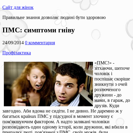
Сайт для жінок
Правильне знання дозволяє людині бути здоровою
ПМС: симптоми гніву
24/09/2014
0 комментария
Профілактика
«ПМС!» -
зітхаючи, шепоче
чоловік і
поспішає скоріше
зникнути з очей
розлюченого
дружини - до
мами, в гараж, до
друзів. Куди
завгодно. Аби вдома не сидіти. І не дивно. Не даремно ж у
багатьох країнах ПМС у підсудної в момент злочину є
пом'якшуючим фактором. А надто залякані чоловіки
розповідають один одному історії, коли дружини, які вбили в
припадку люті, пов'язаної з ПМС, своїх мужів, були