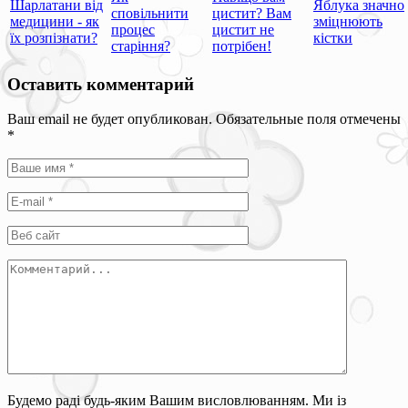
Шарлатани від
Яблука значно
сповільнити
цистит? Вам
медицини - як
зміцнюють
процес
цистит не
їх розпізнати?
кістки
старіння?
потрібен!
Оставить комментарий
Ваш email не будет опубликован. Обязательные поля отмечены
*
Будемо раді будь-яким Вашим висловлюванням. Ми із