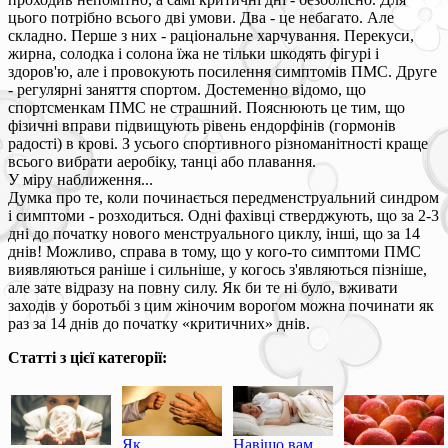
цього потрібно всього дві умови. Два - це небагато. Але
складно. Перше з них - раціональне харчування. Перекуси,
жирна, солодка і солона їжа не тільки шкодять фігурі і
здоров'ю, але і провокують посилення симптомів ПМС. Друге
- регулярні заняття спортом. Достеменно відомо, що
спортсменкам ПМС не страшний. Пояснюють це тим, що
фізичні вправи підвищують рівень ендорфінів (гормонів
радості) в крові. З усього спортивного різноманітності краще
всього вибрати аеробіку, танці або плавання.
У міру наближення...
Думка про те, коли починається передменструальний синдром
і симптоми - розходиться. Одні фахівці стверджують, що за 2-3
дні до початку нового менструального циклу, інші, що за 14
днів! Можливо, справа в тому, що у кого-то симптоми ПМС
виявляються раніше і сильніше, у когось з'являються пізніше,
але зате відразу на повну силу. Як би те ні було, вживати
заходів у боротьбі з цим жіночим ворогом можна починати як
раз за 14 днів до початку «критичних» днів.
Статті з цієї категорії:
Як
Навіщо вам