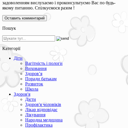
задоволенням вислухаємо і проконсультуємо Вас по будь-
якому питанню. Спілкуємося разом !
Пошук
Категорії
Діти
Вагітність і пологи
Виховання
Здоров’я
Поради батькам
Розвиток
Школа
Здоров'я
Дієти
Здоров'я чоловіків
Лікар відповідає
Лікування
Народна медицина
Профілактика