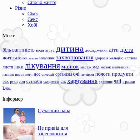
Спосіб життя
Різне
Сім'я
Секс
Хобі
Мітки
дитина
дієта
вагітність
діти
біль
вода
вірус
дослідження
захворювання
життя
жінки
запалення
здоров'я
кальцію
клітини
залози
лікування
малюк
ліки
листя
мед
масаж
мозок
навчання
продукти
очі
пологи
нос
організм
печінка
ноги
операції
насіння
нирок
харчування
чай
суглоби
сік
рак
сон
руки
схуднення
іграшки
хропіння
їжа
Інформер
Сучасний папа
Не привід для
занепокоєння