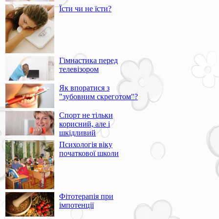
Їсти чи не їсти?
Гімнастика перед
телевізором
Як впоратися з
"зубовним скреготом"?
Спорт не тільки
корисний, але і
шкідливий
Психологія віку
початкової школи
Фітотерапія при
імпотенції