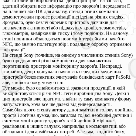
вже готовий до виробництва "диво-пристрій" на зап'ясті,
здатний збирати всю інформацію про здоров'я і передавати її
на планшет або ПК для аналізу, стенди різних компаній
демонстрували процес реалізації цієї ідеї на різних стадіях.
Зрозуміло, було безліч окремих пристроїв-датчиків для
визначення активності або підрахунку кроків, термометрів,
глюкометрів, вимірювачів тиску і тому подібних. На даному
етапі новинки обзаводяться новими інтерфейсами начебто
NFC, що значно полегшує збір і подальшу обробку отриманої
інформації.
На стенді Sony (точніше, на одному з численних стендів Sony)
були представлені різні компоненти для компактних
портативних пристроїв моніторингу здоров'я. Насправді,
звичайно, дещо здивувало наявність серед цих медичних
пристроїв безконтактних зчитувачів банківських карт PaSoRi,
але, з іншого боку, чому б і ні.
Тут можна було ознайомитися зі зразками продукції, в якій
використовуються різні NFC-теги виробництва Sony. Деякі з
цих пристроїв вже прагнуть знайти ту саму компактну форму
напульсника, хоча все ще далекі від універсальності.
Саме біля цього стенду автору даної замітки в голову прийшла
проста і логічна думка, що, загалом-то, всі необхідні датчики і
системи моніторингу здоров'я в тій чи іншій мірі вже
реалізовані в інших галузях, наприклад в космонавтиці або
обладнанні для армійських потреб. Але там, з одного боку,