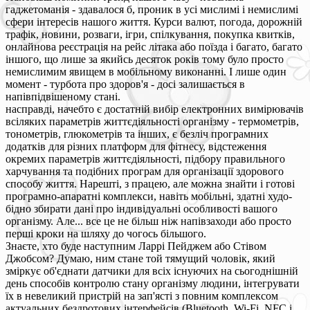
гаджетоманія - здавалося б, проник в усі мислимі і немислимі
сфери інтересів нашого життя. Курси валют, погода, дорожній
трафік, новини, розваги, ігри, спілкування, покупка квитків,
онлайнова реєстрація на рейс літака або поїзда і багато, багато
іншого, що лише за якийсь десяток років тому було просто
немислимим явищем в мобільному виконанні. І лише один
момент - турбота про здоров'я - досі залишається в
напівпідвішеному стані.
насправді, начебто є достатній вибір електронних вимірювачів
всіляких параметрів життєдіяльності організму - термометрів,
тонометрів, глюкометрів та інших, є безліч програмних
додатків для різних платформ для фітнесу, відстеження
окремих параметрів життєдіяльності, підбору правильного
харчування та подібних програм для організації здорового
способу життя. Нарешті, з працею, але можна знайти і готові
програмно-апаратні комплекси, навіть мобільні, здатні худо-
бідно збирати дані про індивідуальні особливості вашого
організму. Але... все це не більш ніж напівзаходи або просто
перші кроки на шляху до чогось більшого.
Знаєте, хто буде наступним Ларрі Пейджем або Стівом
Джобсом? Думаю, ним стане той тямущий чоловік, який
зміркує об'єднати датчики для всіх існуючих на сьогоднішній
день способів контролю стану організму людини, інтегрувати
їх в невеликий пристрій на зап'ясті з повним комплексом
актуальних бездротових інтерфейсів (Bluetooth, Wi-Fi, NFC і