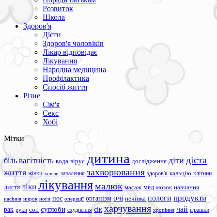
Розвиток
Школа
Здоров'я
Дієти
Здоров'я чоловіків
Лікар відповідає
Лікування
Народна медицина
Профілактика
Спосіб життя
Різне
Сім'я
Секс
Хобі
Мітки
дитина
дієта
вагітність
діти
біль
вода
вірус
дослідження
захворювання
життя
жінки
запалення
здоров'я
кальцію
клітини
залози
лікування
малюк
ліки
листя
мед
масаж
мозок
навчання
продукти
очі
пологи
нос
організм
печінка
ноги
операції
насіння
нирок
харчування
чай
суглоби
сік
рак
сон
руки
схуднення
іграшки
хропіння