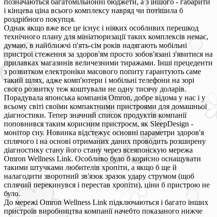
позначаються багатомільйонні бюджети, а з іншого - габарити
і кінцева ціна всього комплексу навряд чи потішила б
роздрібного покупця.
Однак якщо вже все це існує і ніяких особливих перешкод
технічного плану для мініатюризації таких комплексів немає,
думаю, в найближчі п'ять-сім років надягають мобільні
пристрої стеження за здоров'ям просто зобов'язані з'явитися на
прилавках магазинів величезними тиражами. Інші прецеденти
з розвитком електроніки масового попиту гарантують саме
такий шлях, адже комп'ютери і мобільні телефони на зорі
свого розвитку теж коштували не одну тисячу доларів.
Порадувала японська компанія Omron, добре відома у нас і у
всьому світі своїми компактними пристроями для домашньої
діагностики. Тепер значний список продуктів компанії
поповнився таким корисним пристроєм, як SleepDesign -
монітор сну. Новинка відстежує основні параметри здоров'я
сплячого і на основі отриманих даних проводить розширену
діагностику стану його стану через всеяпонскую мережа
Omron Wellness Link. Особливо було б корисно оснащувати
такими штучками любителів хропіти, а якщо б ще й
налагодити зворотний зв'язок зразок удару струмом (щоб
сплячий перекинувся і перестав хропіти), ціни б пристрою не
було.
До мережі Omron Wellness Link підключаються і багато інших
пристроїв виробництва компанії начебто показаного нижче