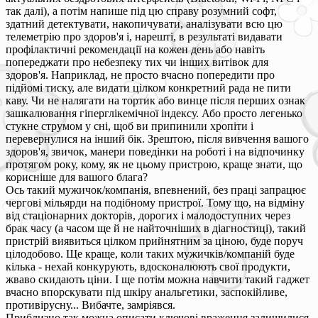
так далі), а потім напише під цю справу розумний софт,
здатний детектувати, накопичувати, аналізувати всю цю
телеметрію про здоров'я і, нарешті, в результаті видавати
профілактичні рекомендації на кожен день або навіть
попереджати про небезпеку тих чи інших витівок для
здоров'я. Наприклад, не просто вчасно попередити про
підйомі тиску, але видати цілком конкретний рада не пити
каву. Чи не налягати на тортик або винце після перших ознак
зашкалювання гіперглікемічної індексу. Або просто легенько
стукне струмом у сні, щоб ви припинили хропіти і
перевернулися на інший бік. Зрештою, після вивчення вашого
здоров'я, звичок, манери поведінки на роботі і на відпочинку
протягом року, кому, як не цьому пристрою, краще знати, що
корисніше для вашого блага?
Ось такий мужичок/компанія, впевнений, без праці запрацює
чергові мільярди на подібному пристрої. Тому що, на відміну
від стаціонарних докторів, дорогих і малодоступних через
брак часу (а часом ще й не найточніших в діагностиці), такий
пристрій виявиться цілком прийнятним за ціною, буде поруч
цілодобово. Ще краще, коли таких мужичків/компаній буде
кілька - нехай конкурують, вдосконалюють свої продукти,
жваво скидають ціни. І ще потім можна навчити такий гаджет
вчасно впорскувати під шкіру анальгетики, заспокійливе,
противірусну... Вибачте, замріявся.
Приблизно так можна описати ключові враження залишилися