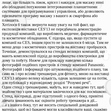
лише, що більшість ліжок, крісел і накидок для масажу нині
або обладнані потужними інтегрованими планшетними
системами для програмування і управління, або дозволяють
призначити програму масажу з вашого ж смартфона або
планшета.
Хотілося б також звернути вашу увагу на той факт, що
експозиція виставки CES'13 не передбачала демонстрацію
продукції компаній, що виробляють медичне, фармацевтичне
та косметичне обладнання. Є підозра, що, якщо пустити ці
компанії на CES, іншим просто не залишилося б місця. Тим не
менш дещо з косметичних пристроїв на виставку пробралося.
Точніше, демонструвалося на стендах великих компаній, що
мають комплексний підхід до виробництва електроніки для
дому та побуту. Нижче для прикладу наведемо кілька
фотографій подібних пристроїв зі стенду компанії Panasonic.
Фотографій і інформації про штуковинах подібного плану, так
само як і про всілякі тренажерах для фітнесу, мною на виставці
CES'13 зібрано велику кількість, однак залишимо це на потім,
для публікації у відповідному розділі "Розумні речі".
Один стенд з тренажерами, мабуть, все ж наведемо тут, щоб
знайомство з цим матеріалом закінчилося для вас посмішкою.
Стенд, насправді, дуже підступний: з одного боку, привітні
дівчата заманюють вас оцінити роботу тренажера в дії...
...а з іншого боку, тут же висить спеціальний довідковий
матеріал, щоб всі бажаючі могли класифікувати ваші, скажімо