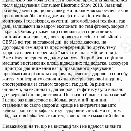
після відвідування Consumer Electronic Show 2013. Зазвичай,
розповідаючи про цю виставку, ми повідомляємо безліч фактів
про нових мобільних гаджетах, фото - та кінотехніки,
моніторах і телевізорах, акустиці, автомобільної техніки і так
далі, залишаючи за кадром експонати по темі фітнесу, здоров'я
і краси. Однак у цьому році співпали два сприятливих
чинники: по-перше, вдалося провести в стінах павільйонів
CES'13 всі три виставкові дні, не відволікаючись на
другорядні семінари та прес-конференції, по-друге, тему
здоров'я нарешті перестали "засувати" на самій виставці.
Вже після повернення додому ми хоча б приблизно оцінили
масштаб виставкових площ, відведених під додатка, аксесуари
і пристрої для зниження ваги, правильного харчування,
профілактики різних захворювань, ведення здорового способу
життя, моніторингу основних параметрів здорової людини,
спостереження за станом хворих і так далі. За різними
оцінками, на експонати для здоров'я та фітнесу було віддано
до чверті всіх площ виставки! Це значно більше, ніж зазвичай.
І це ще раз підкреслює найбільш розумний принцип
ставлення до свого здоров'я: краще не витрачати занадто
великі гроші на профілактику і здоровий спосіб життя, ніж
віддавати всі лікарень та аптек, коли клюне смажений півень.
________________________________________
Незважаючи на те, що на виставці так і не вдалося виявити