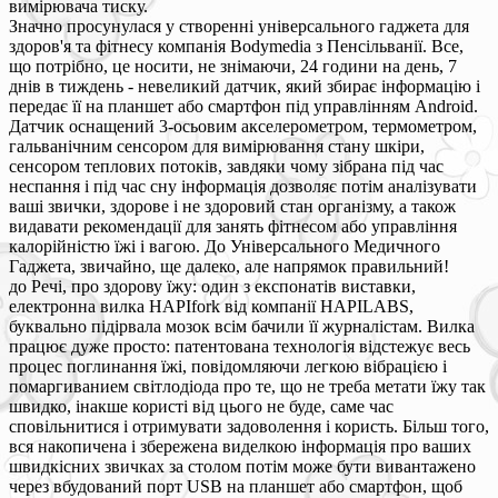
вимірювача тиску.
Значно просунулася у створенні універсального гаджета для
здоров'я та фітнесу компанія Bodymedia з Пенсільванії. Все,
що потрібно, це носити, не знімаючи, 24 години на день, 7
днів в тиждень - невеликий датчик, який збирає інформацію і
передає її на планшет або смартфон під управлінням Android.
Датчик оснащений 3-осьовим акселерометром, термометром,
гальванічним сенсором для вимірювання стану шкіри,
сенсором теплових потоків, завдяки чому зібрана під час
неспання і під час сну інформація дозволяє потім аналізувати
ваші звички, здорове і не здоровий стан організму, а також
видавати рекомендації для занять фітнесом або управління
калорійністю їжі і вагою. До Універсального Медичного
Гаджета, звичайно, ще далеко, але напрямок правильний!
до Речі, про здорову їжу: один з експонатів виставки,
електронна вилка HAPIfork від компанії HAPILABS,
буквально підірвала мозок всім бачили її журналістам. Вилка
працює дуже просто: патентована технологія відстежує весь
процес поглинання їжі, повідомляючи легкою вібрацією і
помаргиванием світлодіода про те, що не треба метати їжу так
швидко, інакше користі від цього не буде, саме час
сповільнитися і отримувати задоволення і користь. Більш того,
вся накопичена і збережена виделкою інформація про ваших
швидкісних звичках за столом потім може бути вивантажено
через вбудований порт USB на планшет або смартфон, щоб