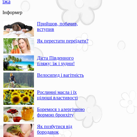
їжа
Інформер
Прийшов, побачив,
вступив
Як перестати переїдати?
Дієта Південного
пляжу: їж і худни!
Велосипед і вагітність
Рослинні масла і їх
цілющі властивості
Боремося з алергічною
формою бронхіту
Як позбутися від
бородавок