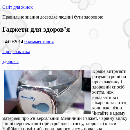
Сайт для жінок
Правильне знання дозволяє людині бути здоровою
Гаджети для здоров’я
24/09/2014
0 комментария
Профілактика
здоров'я
Краще витрачати
розумні гроші на
профілактику і
здоровий спосіб
життя, ніж
віддавати всі
лікарень та аптек,
коли вже пізно.
Читайте в цьому
матеріалі про Універсальний Медичний Гаджет, чарівну вилку
і інші перспективні пристрої для фітнесу, здоров'я і краси
Найбільш помітний тренд нашого часу - повальна