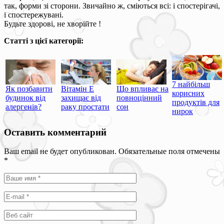
так, форми зі сторони. Звичайно ж, сміються всі: і спостерігачі,
і спостережувані.
Будьте здорові, не хворійте !
Статті з цієї категорії:
7 найбільш
Як позбавити
Вітамін Е
Що впливає на
корисних
будинок від
захищає від
повноцінний
продуктів для
алергенів?
раку простати
сон
нирок
Оставить комментарий
Ваш email не будет опубликован. Обязательные поля отмечены
*