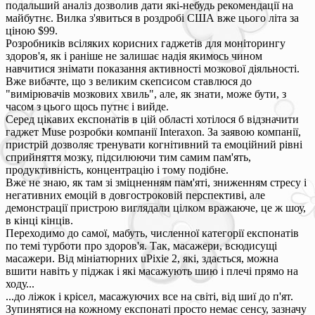
подальший аналіз дозволив дати які-небудь рекомендації на
майбутнє. Вилка з'явиться в роздробі США вже цього літа за
ціною $99.
Розробників всіляких корисних гаджетів для моніторингу
здоров'я, як і раніше не залишає надія якимось чином
навчитися знімати показання активності мозкової діяльності.
Вже вибачте, що з великим скепсисом ставлюся до
"вимірювачів мозкових хвиль", але, як знати, може бути, з
часом з цього щось путнє і вийде.
Серед цікавих експонатів в цій області хотілося б відзначити
гаджет Muse розробки компанії Interaxon. За заявою компанії,
пристрій дозволяє тренувати когнітивний та емоційний рівні
сприйняття мозку, підсилюючи тим самим пам'ять,
продуктивність, концентрацію і тому подібне.
Вже не знаю, як там зі зміцненням пам'яті, зниженням стресу і
негативних емоцій в довгостроковій перспективі, але
демонстрації пристрою виглядали цілком вражаюче, це ж шоу,
в кінці кінців.
Переходимо до самої, мабуть, численної категорії експонатів
по темі турботи про здоров'я. Так, масажери, всюдисущі
масажери. Від мініатюрних uPixie 2, які, здається, можна
вшити навіть у піджак і які масажують шию і плечі прямо на
ходу...
...до ліжок і крісел, масажуючих все на світі, від шиї до п'ят.
Зупинятися на кожному експонаті просто немає сенсу, зазначу