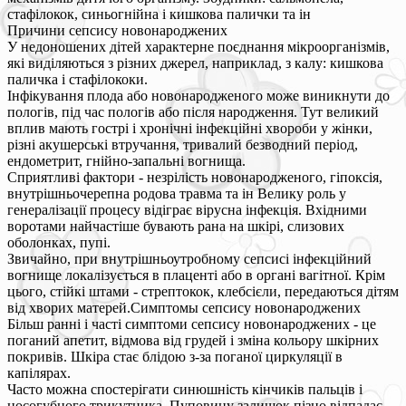
стафілокок, синьогнійна і кишкова палички та ін
Причини сепсису новонароджених
У недоношених дітей характерне поєднання мікроорганізмів,
які виділяються з різних джерел, наприклад, з калу: кишкова
паличка і стафілококи.
Інфікування плода або новонародженого може виникнути до
пологів, під час пологів або після народження. Тут великий
вплив мають гострі і хронічні інфекційні хвороби у жінки,
різні акушерські втручання, тривалий безводний період,
ендометрит, гнійно-запальні вогнища.
Сприятливі фактори - незрілість новонародженого, гіпоксія,
внутрішньочерепна родова травма та ін Велику роль у
генералізації процесу відіграє вірусна інфекція. Вхідними
воротами найчастіше бувають рана на шкірі, слизових
оболонках, пупі.
Звичайно, при внутрішньоутробному сепсисі інфекційний
вогнище локалізується в плаценті або в органі вагітної. Крім
цього, стійкі штами - стрептокок, клебсієли, передаються дітям
від хворих матерей.Симптомы сепсису новонароджених
Більш ранні і часті симптоми сепсису новонароджених - це
поганий апетит, відмова від грудей і зміна кольору шкірних
покривів. Шкіра стає блідою з-за поганої циркуляції в
капілярах.
Часто можна спостерігати синюшність кінчиків пальців і
носогубного трикутника. Пуповину залишок пізно відпадає,