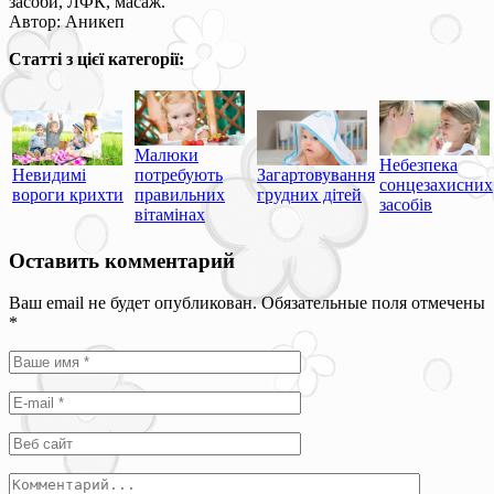
засоби, ЛФК, масаж.
Автор: Аникеп
Статті з цієї категорії:
Малюки
Небезпека
Невидимі
потребують
Загартовування
сонцезахисних
вороги крихти
правильних
грудних дітей
засобів
вітамінах
Оставить комментарий
Ваш email не будет опубликован. Обязательные поля отмечены
*