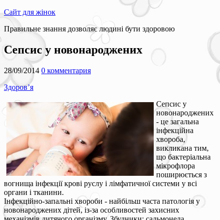
Сайт для жінок
Правильне знання дозволяє людині бути здоровою
Сепсис у новонароджених
28/09/2014
0 комментария
Здоров’я
Сепсис у
новонароджених
- це загальна
інфекційна
хвороба,
викликана тим,
що бактеріальна
мікрофлора
поширюється з
вогнища інфекції крові руслу і лімфатичної системи у всі
органи і тканини.
Інфекційно-запальні хвороби - найбільш часта патологія у
новонароджених дітей, із-за особливостей захисних
механізмів дитячого організму. Збудники: сальмонела,