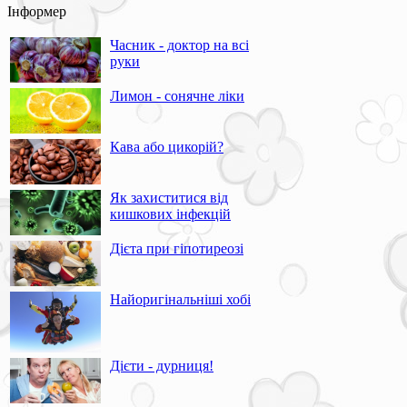
Інформер
Часник - доктор на всі
руки
Лимон - сонячне ліки
Кава або цикорій?
Як захиститися від
кишкових інфекцій
Дієта при гіпотиреозі
Найоригінальніші хобі
Дієти - дурниця!