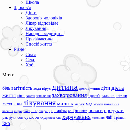
Школа
Здоров'я
Дієти
Здоров'я чоловіків
Лікар відповідає
Лікування
Народна медицина
Профілактика
Спосіб життя
Різне
Сім'я
Секс
Хобі
Мітки
дитина
дієта
вагітність
діти
біль
вода
вірус
дослідження
захворювання
життя
жінки
запалення
здоров'я
кальцію
клітини
залози
лікування
малюк
ліки
листя
мед
масаж
мозок
навчання
продукти
очі
пологи
нос
організм
печінка
ноги
операції
насіння
нирок
харчування
чай
суглоби
сік
рак
сон
руки
схуднення
іграшки
хропіння
їжа