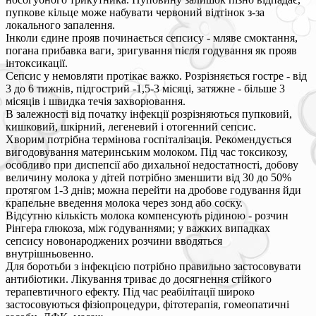
пупкове кільце може набувати червоний відтінок з-за
локального запалення.
Інколи єдине прояв починається сепсису - мляве смоктання,
погана прибавка ваги, зригування після годування як прояв
інтоксикації.
Сепсис у немовляти протікає важко. Розрізняється гостре - від
3 до 6 тижнів, підгострий -1,5-3 місяці, затяжне - більше 3
місяців і швидка течія захворювання.
В залежності від початку інфекції розрізняються пупковий,
кишковий, шкірний, легеневий і отогенний сепсис.
Хворим потрібна термінова госпіталізація. Рекомендується
вигодовування материнським молоком. Під час токсикозу,
особливо при диспепсії або дихальної недостатності, добову
величину молока у дітей потрібно зменшити від 30 до 50%
протягом 1-3 днів; можна перейти на дробове годування йди
крапельне введення молока через зонд або соску.
Відсутню кількість молока компенсують рідиною - розчин
Рінгера глюкоза, між годуваннями; у важких випадках
сепсису новонароджених розчини вводяться
внутрішньовенно.
Для боротьби з інфекцією потрібно правильно застосовувати
антибіотики. Лікування триває до досягнення стійкого
терапевтичного ефекту. Під час реабілітації широко
застосовуються фізіопроцедури, фітотерапія, гомеопатичні