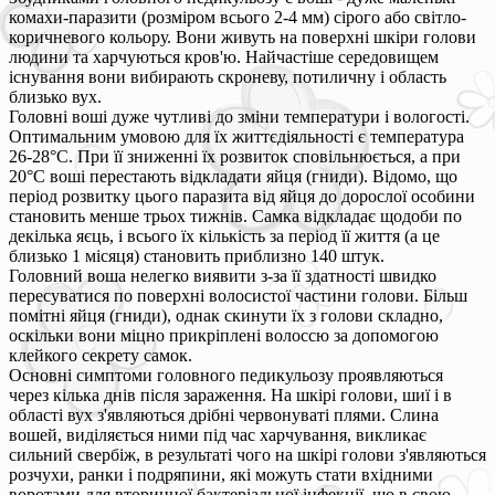
комахи-паразити (розміром всього 2-4 мм) сірого або світло-
коричневого кольору. Вони живуть на поверхні шкіри голови
людини та харчуються кров'ю. Найчастіше середовищем
існування вони вибирають скроневу, потиличну і область
близько вух.
Головні воші дуже чутливі до зміни температури і вологості.
Оптимальним умовою для їх життєдіяльності є температура
26-28°C. При її зниженні їх розвиток сповільнюється, а при
20°C воші перестають відкладати яйця (гниди). Відомо, що
період розвитку цього паразита від яйця до дорослої особини
становить менше трьох тижнів. Самка відкладає щодоби по
декілька яєць, і всього їх кількість за період її життя (а це
близько 1 місяця) становить приблизно 140 штук.
Головний воша нелегко виявити з-за її здатності швидко
пересуватися по поверхні волосистої частини голови. Більш
помітні яйця (гниди), однак скинути їх з голови складно,
оскільки вони міцно прикріплені волоссю за допомогою
клейкого секрету самок.
Основні симптоми головного педикульозу проявляються
через кілька днів після зараження. На шкірі голови, шиї і в
області вух з'являються дрібні червонуваті плями. Слина
вошей, виділяється ними під час харчування, викликає
сильний свербіж, в результаті чого на шкірі голови з'являються
розчухи, ранки і подряпини, які можуть стати вхідними
воротами для вторинної бактеріальної інфекції, що в свою