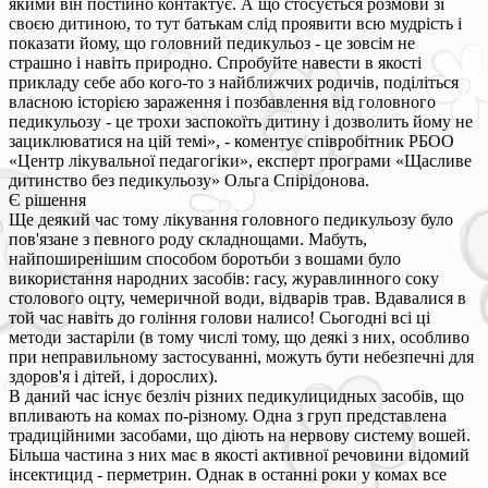
якими він постійно контактує. А що стосується розмови зі
своєю дитиною, то тут батькам слід проявити всю мудрість і
показати йому, що головний педикульоз - це зовсім не
страшно і навіть природно. Спробуйте навести в якості
прикладу себе або кого-то з найближчих родичів, поділіться
власною історією зараження і позбавлення від головного
педикульозу - це трохи заспокоїть дитину і дозволить йому не
зациклюватися на цій темі», - коментує співробітник РБОО
«Центр лікувальної педагогіки», експерт програми «Щасливе
дитинство без педикульозу» Ольга Спірідонова.
Є рішення
Ще деякий час тому лікування головного педикульозу було
пов'язане з певного роду складнощами. Мабуть,
найпоширенішим способом боротьби з вошами було
використання народних засобів: гасу, журавлинного соку
столового оцту, чемеричной води, відварів трав. Вдавалися в
той час навіть до гоління голови налисо! Сьогодні всі ці
методи застаріли (в тому числі тому, що деякі з них, особливо
при неправильному застосуванні, можуть бути небезпечні для
здоров'я і дітей, і дорослих).
В даний час існує безліч різних педикулицидных засобів, що
впливають на комах по-різному. Одна з груп представлена
традиційними засобами, що діють на нервову систему вошей.
Більша частина з них має в якості активної речовини відомий
інсектицид - перметрин. Однак в останні роки у комах все