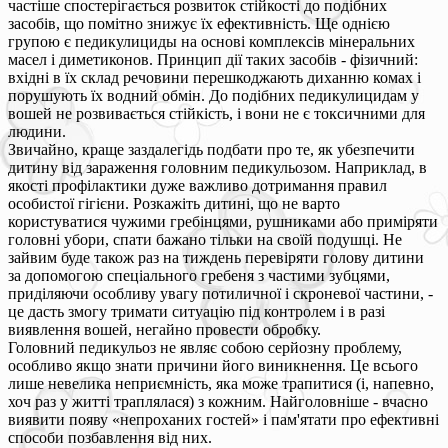
частіше спостерігається розвиток стійкості до подібних
засобів, що помітно знижує їх ефективність. Ще однією
групою є педикулициды на основі комплексів мінеральних
масел і диметиконов. Принцип дії таких засобів - фізичний:
вхідні в їх склад речовини перешкоджають диханню комах і
порушують їх водний обмін. До подібних педикулицидам у
вошей не розвивається стійкість, і вони не є токсичними для
людини.
Звичайно, краще заздалегідь подбати про те, як убезпечити
дитину від зараження головним педикульозом. Наприклад, в
якості профілактики дуже важливо дотримання правил
особистої гігієни. Розкажіть дитині, що не варто
користуватися чужими гребінцями, рушниками або приміряти
головні убори, спати бажано тільки на своїй подушці. Не
зайвим буде також раз на тиждень перевіряти голову дитини
за допомогою спеціального гребеня з частими зубцями,
приділяючи особливу увагу потиличної і скроневої частини, -
це дасть змогу тримати ситуацію під контролем і в разі
виявлення вошей, негайно провести обробку.
Головний педикульоз не являє собою серйозну проблему,
особливо якщо знати причини його виникнення. Це всього
лише невелика неприємність, яка може трапитися (і, напевно,
хоч раз у житті траплялася) з кожним. Найголовніше - вчасно
виявити появу «непроханих гостей» і пам'ятати про ефективні
способи позбавлення від них.