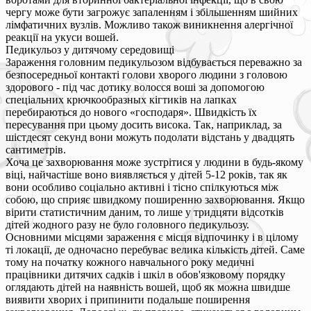
чергу може бути загрожує запаленням і збільшенням шийних
лімфатичних вузлів. Можливо також виникнення алергічної
реакції на укуси вошей.
Педикульоз у дитячому середовищі
Зараження головним педикульозом відбувається переважно за
безпосередньої контакті голови хворого людини з головою
здорового - під час дотику волосся воші за допомогою
спеціальних крючкообразных кігтиків на лапках
перебираються до нового «господаря». Швидкість їх
пересування при цьому досить висока. Так, наприклад, за
шістдесят секунд вони можуть подолати відстань у двадцять
сантиметрів.
Хоча це захворювання може зустрітися у людини в будь-якому
віці, найчастіше воно виявляється у дітей 5-12 років, так як
вони особливо соціально активні і тісно спілкуються між
собою, що сприяє швидкому поширенню захворювання. Якщо
вірити статистичним даним, то лише у тридцяти відсотків
дітей жодного разу не було головного педикульозу.
Основними місцями зараження є місця відпочинку і в цілому
ті локації, де одночасно перебуває велика кількість дітей. Саме
тому на початку кожного навчального року медичні
працівники дитячих садків і шкіл в обов'язковому порядку
оглядають дітей на наявність вошей, щоб як можна швидше
виявити хворих і припинити подальше поширення