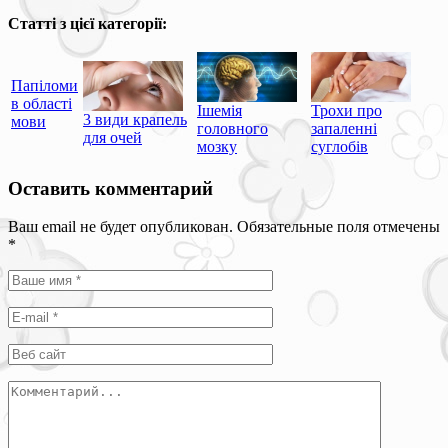
Статті з цієї категорії:
Папіломи
в області
Ішемія
Трохи про
3 види крапель
мови
головного
запаленні
для очей
мозку
суглобів
Оставить комментарий
Ваш email не будет опубликован. Обязательные поля отмечены
*