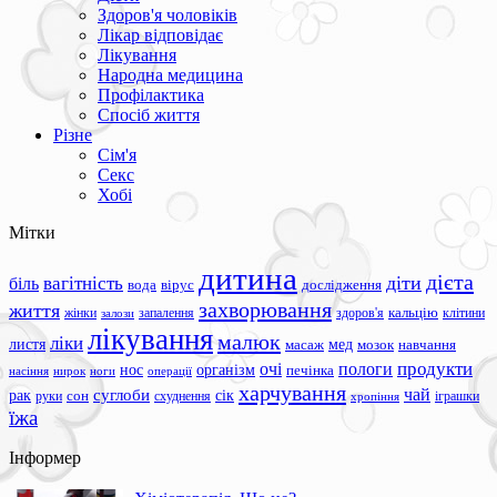
Здоров'я чоловіків
Лікар відповідає
Лікування
Народна медицина
Профілактика
Спосіб життя
Різне
Сім'я
Секс
Хобі
Мітки
дитина
дієта
вагітність
діти
біль
вода
вірус
дослідження
захворювання
життя
жінки
запалення
здоров'я
кальцію
клітини
залози
лікування
малюк
ліки
листя
мед
масаж
мозок
навчання
продукти
очі
пологи
нос
організм
печінка
ноги
операції
насіння
нирок
харчування
чай
суглоби
сік
рак
сон
руки
схуднення
іграшки
хропіння
їжа
Інформер