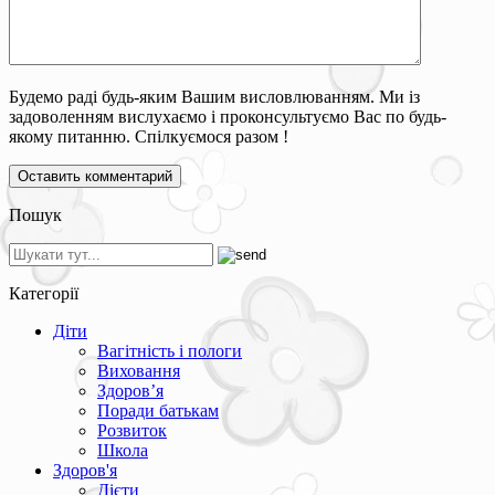
Будемо раді будь-яким Вашим висловлюванням. Ми із
задоволенням вислухаємо і проконсультуємо Вас по будь-
якому питанню. Спілкуємося разом !
Пошук
Категорії
Діти
Вагітність і пологи
Виховання
Здоров’я
Поради батькам
Розвиток
Школа
Здоров'я
Дієти