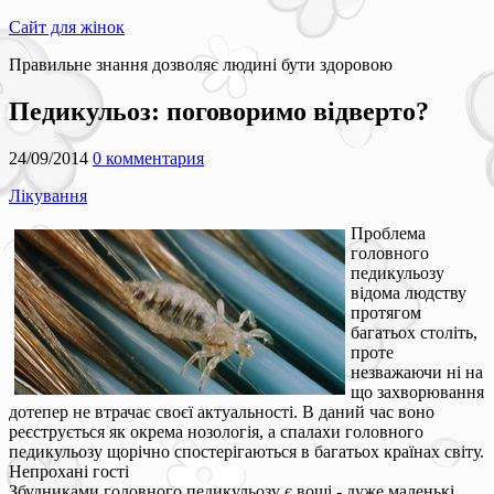
Сайт для жінок
Правильне знання дозволяє людині бути здоровою
Педикульоз: поговоримо відверто?
24/09/2014
0 комментария
Лікування
Проблема
головного
педикульозу
відома людству
протягом
багатьох століть,
проте
незважаючи ні на
що захворювання
дотепер не втрачає своєї актуальності. В даний час воно
реєструється як окрема нозологія, а спалахи головного
педикульозу щорічно спостерігаються в багатьох країнах світу.
Непрохані гості
Збудниками головного педикульозу є воші - дуже маленькі