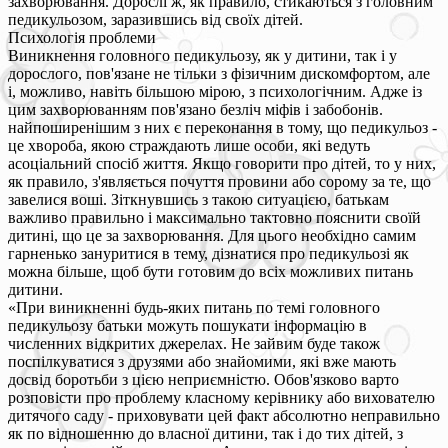
захворювання. Дорослі ж, як правило, стикаються з головним
педикульозом, заразившись від своїх дітей.
Психологія проблеми
Виникнення головного педикульозу, як у дитини, так і у
дорослого, пов'язане не тільки з фізичним дискомфортом, але
і, можливо, навіть більшою мірою, з психологічним. Адже із
цим захворюванням пов'язано безліч міфів і забобонів.
найпоширенішим з них є переконання в тому, що педикульоз -
це хвороба, якою страждають лише особи, які ведуть
асоціальний спосіб життя. Якщо говорити про дітей, то у них,
як правило, з'являється почуття провини або сорому за те, що
завелися воші. Зіткнувшись з такою ситуацією, батькам
важливо правильно і максимально тактовно пояснити своїй
дитині, що це за захворювання. Для цього необхідно самим
гарненько зануритися в тему, дізнатися про педикульозі як
можна більше, щоб бути готовим до всіх можливих питань
дитини.
«При виникненні будь-яких питань по темі головного
педикульозу батьки можуть пошукати інформацію в
численних відкритих джерелах. Не зайвим буде також
поспілкуватися з друзями або знайомими, які вже мають
досвід боротьби з цією неприємністю. Обов'язково варто
розповісти про проблему класному керівнику або вихователю
дитячого саду - приховувати цей факт абсолютно неправильно
як по відношенню до власної дитини, так і до тих дітей, з