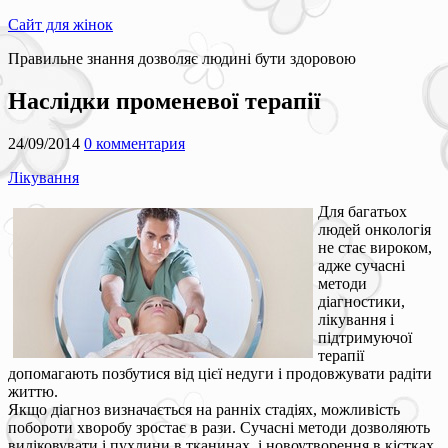
Сайт для жінок
Правильне знання дозволяє людині бути здоровою
Наслідки променевої терапії
24/09/2014
0 комментария
Лікування
Для багатьох
людей онкологія
не стає вироком,
адже сучасні
методи
діагностики,
лікування і
підтримуючої
терапії
допомагають позбутися від цієї недуги і продовжувати радіти
життю.
Якщо діагноз визначається на ранніх стадіях, можливість
побороти хворобу зростає в рази. Сучасні методи дозволяють
виліковувати і пухлини в тканинах, і новоутворення в кістках