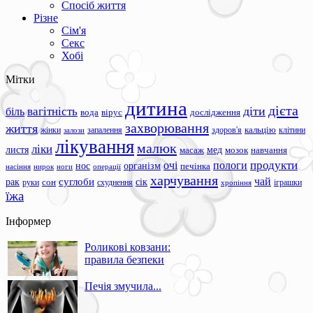
Спосіб життя
Різне
Сім'я
Секс
Хобі
Мітки
дитина
дієта
вагітність
діти
біль
вода
вірус
дослідження
захворювання
життя
жінки
запалення
здоров'я
кальцію
клітини
залози
лікування
малюк
ліки
листя
мед
масаж
мозок
навчання
продукти
очі
пологи
нос
організм
печінка
ноги
операції
насіння
нирок
харчування
чай
суглоби
сік
рак
сон
руки
схуднення
іграшки
хропіння
їжа
Інформер
Роликові ковзани:
правила безпеки
Печія змучила...