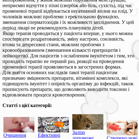
неприємні відчуття у піхві (свербіж або біль, сухість), під час
променевої терапії відбувається негативний вплив на плід. У
чоловіків можливі проблеми з еректильною функцією,
зменшення сперматозоїдів і їх можливості запліднення. У цей
період лікарі не рекомендують планувати дітей.
Якщо терапія проводиться у пацієнта вперше, у нього можна
спостерігати роздратованість, зміну настрою, сонливість,
втома та депресивні стани, можливі проблеми з
кровообразованием (зменшення кількості еритроцитів і
лейкоцитів). Для пацієнтів з ослабленим імунітетом і тим, хто
проходить терапію не перший раз, реакції на проведення
променевої терапії проявляються в загострених формах.
Для зняття основних наслідків такої терапії пацієнтам
призначаю зміцнюють препарати, вітамінні комплекси, які
підвищують імунітет і опірність організму до інфекцій, також
прописують препарати, що дозволяють виводити токсини і
відновлювати процеси кровотворення.
Статті з цієї категорії:
Залізо
Очищення
Ефективні
допоможе
Створено нові