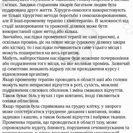
і м'язах. Завдяки старанням лікарів багатьом людям була
подарована друге життя. Хірурги-онкологи використовують
не тільки хірургічні методи боротьби з онкозахворюваннями,
але й інші-променеву терапію і хіміотерапію. В залежності від
стадії захворювання та ураженої ділянки може бути
використаний один метод або кілька.
Звичайно, наслідки променевої терапії не самі приємні, а
оскільки промінь діє на певне місце (уражену ділянку шкіри
або кістки), то і наслідки починаються саме з цього місця і
можуть поширитися на весь організм.
Мабуть, найпростішим наслідком буде можливе почервоніння
або подразнення того місця, на яке впливав промінь. Зазвичай
ці симптоми зникають відразу після проходження курсу і
відновлення організму.
Якщо променеву терапію проводять в області шиї або голови
можуть мати неприємні відчуття в роті, сухість, можливі
подразнення слизових оболонок і зміна смакових відчуттів.
Також буває біль у вухах і при ковтанні, іноді з'являються
ознаки облисіння.
Якщо терапія була спрямована на грудну клітку, у хворого
може спостерігатися утруднене дихання і ковтання, поява
задишки і кашлю, а також больові відчуття і набряки тканин.
Променева терапія, що проводиться в області тазу, може
спровокувати нудоту, блювоту, порушення сечовипускання та
випорожнення, у жінок можливі порушення менструацій,