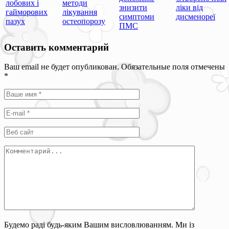
лобових і
методи
знизити
ліки від
гайморових
лікування
симптоми
дисменореї
пазух
остеопорозу
ПМС
Оставить комментарий
Ваш email не будет опубликован. Обязательные поля отмечены
*
Будемо раді будь-яким Вашим висловлюванням. Ми із