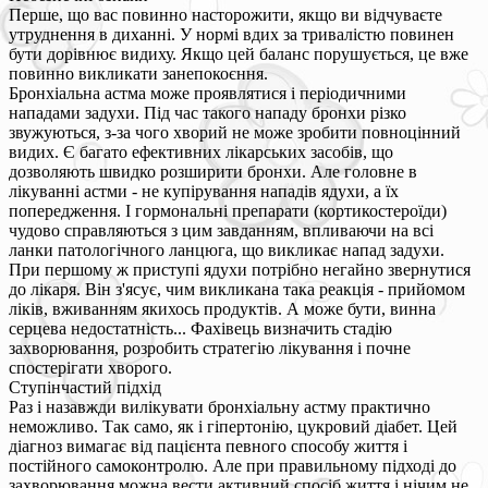
Перше, що вас повинно насторожити, якщо ви відчуваєте
утруднення в диханні. У нормі вдих за тривалістю повинен
бути дорівнює видиху. Якщо цей баланс порушується, це вже
повинно викликати занепокоєння.
Бронхіальна астма може проявлятися і періодичними
нападами задухи. Під час такого нападу бронхи різко
звужуються, з-за чого хворий не може зробити повноцінний
видих. Є багато ефективних лікарських засобів, що
дозволяють швидко розширити бронхи. Але головне в
лікуванні астми - не купірування нападів ядухи, а їх
попередження. І гормональні препарати (кортикостероїди)
чудово справляються з цим завданням, впливаючи на всі
ланки патологічного ланцюга, що викликає напад задухи.
При першому ж приступі ядухи потрібно негайно звернутися
до лікаря. Він з'ясує, чим викликана така реакція - прийомом
ліків, вживанням якихось продуктів. А може бути, винна
серцева недостатність... Фахівець визначить стадію
захворювання, розробить стратегію лікування і почне
спостерігати хворого.
Ступінчастий підхід
Раз і назавжди вилікувати бронхіальну астму практично
неможливо. Так само, як і гіпертонію, цукровий діабет. Цей
діагноз вимагає від пацієнта певного способу життя і
постійного самоконтролю. Але при правильному підході до
захворювання можна вести активний спосіб життя і нічим не