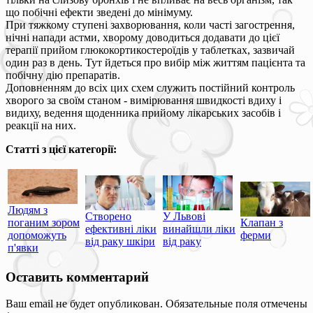
що побічні ефекти зведені до мінімуму.
При тяжкому ступені захворювання, коли часті загострення,
нічні напади астми, хворому доводиться додавати до цієї
терапії прийом глюкокортикостероїдів у таблетках, зазвичай
один раз в день. Тут йдеться про вибір між життям пацієнта та
побічну дію препаратів.
Доповненням до всіх цих схем служить постійний контроль
хворого за своїм станом - вимірювання швидкості вдиху і
видиху, ведення щоденника прийому лікарських засобів і
реакції на них.
Статті з цієї категорії:
Людям з
Створено
У Львові
поганим зором
Клапан з
ефективні ліки
винайшли ліки
допоможуть
ферми
від раку шкіри
від раку
п'явки
Оставить комментарий
Ваш email не будет опубликован. Обязательные поля отмечены