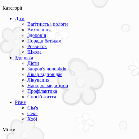
Категорії
Діти
Вагітність і пологи
Виховання
Здоров’я
Поради батькам
Розвиток
Школа
Здоров'я
Дієти
Здоров'я чоловіків
Лікар відповідає
Лікування
Народна медицина
Профілактика
Спосіб життя
Різне
Сім'я
Секс
Хобі
Мітки