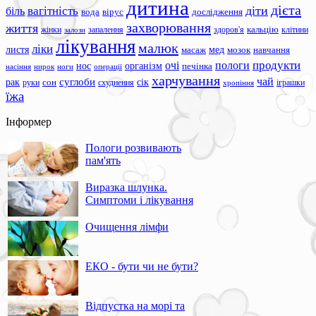
дитина
дієта
вагітність
діти
біль
вода
вірус
дослідження
захворювання
життя
жінки
запалення
здоров'я
кальцію
клітини
залози
лікування
малюк
ліки
листя
мед
масаж
мозок
навчання
продукти
очі
пологи
нос
організм
печінка
ноги
операції
насіння
нирок
харчування
чай
суглоби
сік
рак
сон
руки
схуднення
іграшки
хропіння
їжа
Інформер
Пологи розвивають
пам'ять
Виразка шлунка.
Симптоми і лікування
Очищення лімфи
ЕКО - бути чи не бути?
Відпустка на морі та