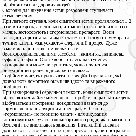
відрізнятися від здорових людей.
Сьогодні для лікування астми розроблені ступінчасті
схемылечения.
При легкого ступеня, коли симптоми астми проявляються 1-2
рази в тиждень, а нічні напади трапляються приблизно раз в
місяць, застосовують негормональні препарати. Вони
володіють протизапальним ефектом і стабілізують мембрани
тучних клітин, «запускають» алергічний процес. Дуже
важливо на цій стадії не зловживати
бронхорозширювальними засобами, такими як, наприклад,
еуфілін, теофілін. Стан хворого з легким ступенем
захворювання може погіршитися, якщо почнеться
інфекційний процес в дихальних шляхах.
Тоді йому можуть призначити інгаляційні препарати, які
дозволяють домогтися більш швидкого та вираженого
поліпшення.
При захворюванні середньої тяжкості, коли симптоми астми
відчуваються майже кожен день, а приблизно раз на тиждень
відбувається загострення, доводиться вдаватися до
гормональних інгаляційним препаратам. Слово
«гормональні» не повинно лякати - для лікування
застосовуються сучасні глюкокортикостероїди, які практично
безпечні і не викликають звикання. Інгаляційні апарати
дозволяють застосовувати їх цілеспрямовано, ліки потрапляє
тільки на слизову бронхів і не впливає на весь організм, так