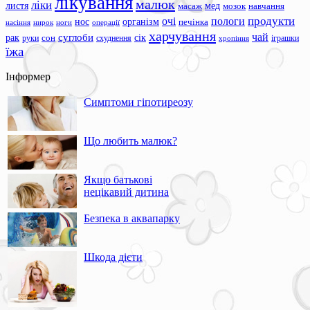
лікування
малюк
ліки
листя
мед
масаж
мозок
навчання
продукти
очі
пологи
нос
організм
печінка
ноги
операції
насіння
нирок
харчування
чай
суглоби
сік
рак
сон
руки
схуднення
іграшки
хропіння
їжа
Інформер
Симптоми гіпотиреозу
Що любить малюк?
Якщо батькові
нецікавий дитина
Безпека в аквапарку
Шкода дієти