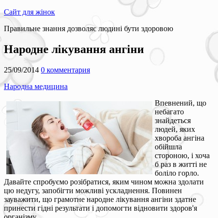
Сайт для жінок
Правильне знання дозволяє людині бути здоровою
Народне лікування ангіни
25/09/2014
0 комментария
Народна медицина
Впевнений, що
небагато
знайдеться
людей, яких
хвороба ангіна
обійшла
стороною, і хоча
б раз в житті не
боліло горло.
Давайте спробуємо розібратися, яким чином можна здолати
цю недугу, запобігти можливі ускладнення. Повинен
зауважити, що грамотне народне лікування ангіни здатне
принести гідні результати і допомогти відновити здоров'я
організму.