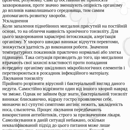
захворювання, проте значно зменшують опірність організму
до впливів навколишнього середовища, тим самим
допомагають розвитку хвороби.
Ускладнення
Коли запалення піднебінних мигдалин присутній на постійній
основі, то на обличчя наявність хронічного тонзиліту. Для
цього захворювання характерні інтоксикація, алергізація
організму. У хворого швидко виникає відчуття перевтоми,
знижується здатність до виконання роботи. Значення
температурних показників практично нормальні або злегка
підвищені. Така ситуація призводить до того, що мигдалини
втрачають свої захисні властивості проти попадання
всередину організму шкідливих мікробіологічних елементів і
перетворюються в розсадник інфекційного матеріалу.
Лікування тонзиліту
Прийнято розрізняти вірусний і бактеріальний вигляд даного
недуги. Самостійно відрізнити один від іншого хворий навряд
чи зможе. Однак не зайвим буде знати, бактеріальний тонзиліт
виникає блискавично, відразу гостро проявляючи себе,
минаючи всі супутні симптоми ангіни: нежить, закладеність
носа, сльозотеча. Процес лікування передбачають
використання антибіотиків, строго за призначенням лікаря.
Самолікування в даній ситуації небажано, оскільки
некваліфікований підхід до цього питання може лише