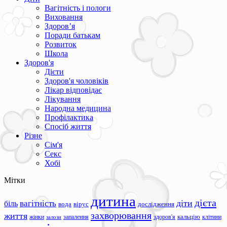
Вагітність і пологи
Виховання
Здоров’я
Поради батькам
Розвиток
Школа
Здоров'я
Дієти
Здоров'я чоловіків
Лікар відповідає
Лікування
Народна медицина
Профілактика
Спосіб життя
Різне
Сім'я
Секс
Хобі
Мітки
дитина
дієта
вагітність
діти
біль
вода
вірус
дослідження
захворювання
життя
жінки
запалення
здоров'я
кальцію
клітини
залози