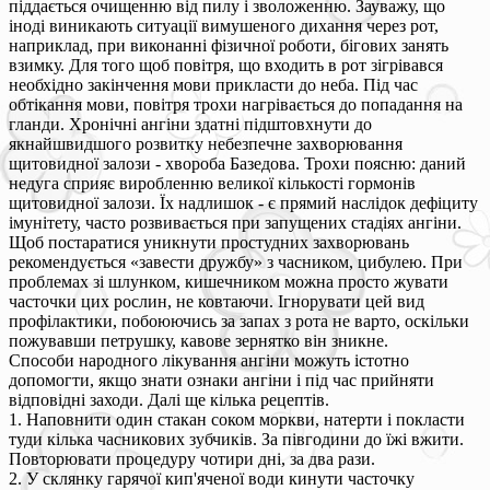
піддається очищенню від пилу і зволоженню. Зауважу, що
іноді виникають ситуації вимушеного дихання через рот,
наприклад, при виконанні фізичної роботи, бігових занять
взимку. Для того щоб повітря, що входить в рот зігрівався
необхідно закінчення мови прикласти до неба. Під час
обтікання мови, повітря трохи нагрівається до попадання на
гланди. Хронічні ангіни здатні підштовхнути до
якнайшвидшого розвитку небезпечне захворювання
щитовидної залози - хвороба Базедова. Трохи поясню: даний
недуга сприяє виробленню великої кількості гормонів
щитовидної залози. Їх надлишок - є прямий наслідок дефіциту
імунітету, часто розвивається при запущених стадіях ангіни.
Щоб постаратися уникнути простудних захворювань
рекомендується «завести дружбу» з часником, цибулею. При
проблемах зі шлунком, кишечником можна просто жувати
часточки цих рослин, не ковтаючи. Ігнорувати цей вид
профілактики, побоюючись за запах з рота не варто, оскільки
пожувавши петрушку, кавове зернятко він зникне.
Способи народного лікування ангіни можуть істотно
допомогти, якщо знати ознаки ангіни і під час прийняти
відповідні заходи. Далі ще кілька рецептів.
1. Наповнити один стакан соком моркви, натерти і покласти
туди кілька часникових зубчиків. За півгодини до їжі вжити.
Повторювати процедуру чотири дні, за два рази.
2. У склянку гарячої кип'яченої води кинути часточку