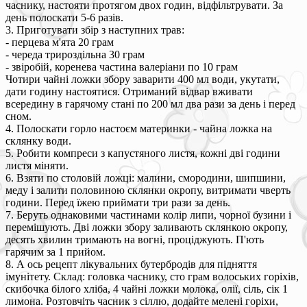
часнику, настояти протягом двох годин, відфільтрувати. За
день полоскати 5-6 разів.
3. Приготувати збір з наступних трав:
- перцева м'ята 20 грам
- череда трироздільна 30 грам
- звіробій, коренева частина валеріани по 10 грам
Чотири чайні ложки збору заварити 400 мл води, укутати,
дати годину настоятися. Отриманий відвар вживати
всередину в гарячому стані по 200 мл два рази за день і перед
сном.
4. Полоскати горло настоєм материнки - чайна ложка на
склянку води.
5. Робити компреси з капустяного листя, кожні дві години
листя міняти.
6. Взяти по столовій ложці: малини, смородини, шипшини,
меду і залити половиною склянки окропу, витримати чверть
години. Перед їжею приймати три рази за день.
7. Беруть однаковими частинами колір липи, чорної бузини і
перемішують. Дві ложки збору заливають склянкою окропу,
десять хвилин тримають на вогні, проціджують. П'ють
гарячим за 1 прийом.
8. А ось рецепт лікувальних бутербродів для підняття
імунітету. Склад: головка часнику, сто грам волоських горіхів,
скибочка білого хліба, 4 чайні ложки молока, олії, сіль, сік 1
лимона. Розтовчіть часник з сіллю, додайте мелені горіхи,