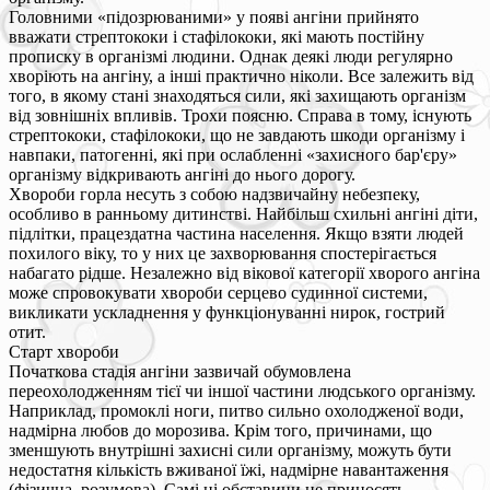
Головними «підозрюваними» у появі ангіни прийнято
вважати стрептококи і стафілококи, які мають постійну
прописку в організмі людини. Однак деякі люди регулярно
хворіють на ангіну, а інші практично ніколи. Все залежить від
того, в якому стані знаходяться сили, які захищають організм
від зовнішніх впливів. Трохи поясню. Справа в тому, існують
стрептококи, стафілококи, що не завдають шкоди організму і
навпаки, патогенні, які при ослабленні «захисного бар'єру»
організму відкривають ангіні до нього дорогу.
Хвороби горла несуть з собою надзвичайну небезпеку,
особливо в ранньому дитинстві. Найбільш схильні ангіні діти,
підлітки, працездатна частина населення. Якщо взяти людей
похилого віку, то у них це захворювання спостерігається
набагато рідше. Незалежно від вікової категорії хворого ангіна
може спровокувати хвороби серцево судинної системи,
викликати ускладнення у функціонуванні нирок, гострий
отит.
Старт хвороби
Початкова стадія ангіни зазвичай обумовлена
переохолодженням тієї чи іншої частини людського організму.
Наприклад, промоклі ноги, питво сильно охолодженої води,
надмірна любов до морозива. Крім того, причинами, що
зменшують внутрішні захисні сили організму, можуть бути
недостатня кількість вживаної їжі, надмірне навантаження
(фізична, розумова). Самі ці обставини не приносять