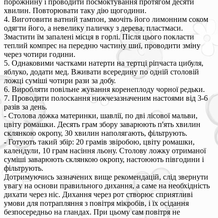
порожнину і проводити посмоктування протягом десяти
хвилин. Повторювати таку дію щогодини.
4. Виготовити ватний тампон, змочіть його лимонним соком
одягти його, а невелику паличку з дерева, пластмаси.
Змастити їм запалені місця в горлі. Після цього покласти
теплий компрес на передню частину шиї, проводити зміну
через чотири години.
5. Однаковими частками натерти на тертці ріпчаста цибуля,
яблуко, додати мед. Вживати всередину по одній столовій
ложці суміші чотири рази за добу.
6. Виробляти повільне жування коренеплоду чорної редьки.
7. Проводити полоскання нижчезазначеним настоями від 3-6
разів за день.
- Столова ложка материнки, шавлії, по дві лісової мальви,
цвіту ромашки. Десять грам збору заварюють п'ять хвилин
склянкою окропу, 30 хвилин наполягають, фільтрують.
- Готують такий збір: 20 грамів звіробою, цвіту ромашки,
календули, 10 грам насіння льону. Столову ложку отриманої
суміші заварюють склянкою окропу, настоюють півгодини і
фільтрують.
Дотримуючись зазначених вище рекомендацій, слід звернути
увагу на основи правильного дихання, а саме на необхідність
дихати через ніс. Дихання через рот створює сприятливі
умови для потрапляння з повітря мікробів, і їх осідання
безпосередньо на гландах. При цьому сам повітря не