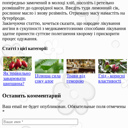
попередньо замочений в молоці хліб, посоліть і ретельно
розмішайте до однорідної маси. Введіть туди лимонний сік,
рослинне масло і знову розімніть. Отриману масу намастіть на
бутерброди.
Закінчуючи статтю, хочеться сказати, що народне лікування
ангіни в сукупності з медикаментозними способами лікування
здатне принести суттєве полегшення хворому і прискорити
процес одужання.
Статті з цієї категорії:
Як правильно
Цілюща сила
Трави від
Глід - корисні
заварювати
соку алое
геморою
властивості
шипшина?
Оставить комментарий
Ваш email не будет опубликован. Обязательные поля отмечены
*