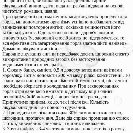
погіршити стан, викликавши ускладнення. Гарний
лікувальний вплив здатні надати трав'яні відвари на основі
чистотілу, ромашки, шавлії.
При проведенні систематичних загартовуючих процедур для
горла, ми допомагаємо організму успішно позбавлятися від
виникнення повторної ангіни, оскільки зміцнюється його
захисна функція. Однак якщо основи здоров'я людини
ігноруються їм, здоровий спосіб життя не підтримується, то
вся ефективність загартовування горла здатна зійти нанівець.
Домашнє лікування ангіни
Народне лікування ангіни передбачає досить широкий спектр
використання природних засобів без застосування
медикаментозних препаратів.
1. Скляну банку, ємність 0,5 л доверху заповнити квітками
коров'яку. Потім доповісти 200 мл меду рідкої консистенції, 10
годин дати настоятися при кімнатній температурі, після чого
необхідно зберігати в холодильнику. При захворюваннях
горла отримане засіб вживати в дитячому віці з однієї
неповної чайній ложечці, а дорослим по три за день.
Припустимо прийом, як до, так і після їжі. Кількість
лікувальних днів - до повного одужання.
2. Проводити полоскання горла 30% лимонною кислотою,
щогодини, протягом дня. Дане дія сприяє промиванню стінок
глотки, виведенню слизових і гнійних відкладень.
3. Зняти шкірку з 3-4 часточок лимона, покласти їх в ротову