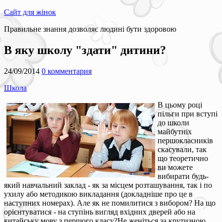
Сайт для жінок
Правильне знання дозволяє людині бути здоровою
В яку школу "здати" дитини?
24/09/2014
0 комментария
Школа
В цьому році
пільги при вступі
до школи
майбутніх
першокласників
скасували, так
що теоретично
ви можете
вибирати будь-
який навчальний заклад - як за місцем розташування, так і по
ухилу або методикою викладання (докладніше про це в
наступних номерах). Але як не помилитися з вибором? На що
орієнтуватися - на ступінь вигляд вхідних дверей або на
китайську мову з першого класу?Не женіться за крутизною