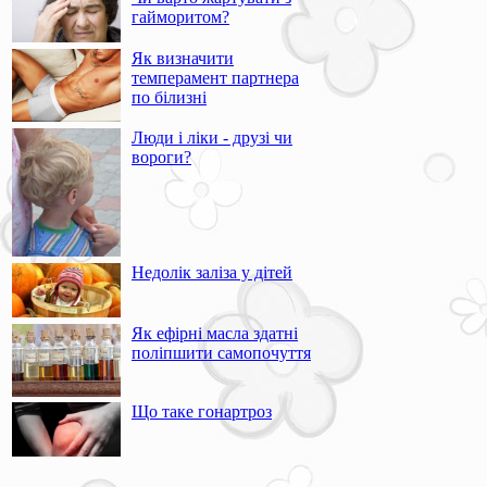
гайморитом?
Як визначити
темперамент партнера
по білизні
Люди і ліки - друзі чи
вороги?
Недолік заліза у дітей
Як ефірні масла здатні
поліпшити самопочуття
Що таке гонартроз