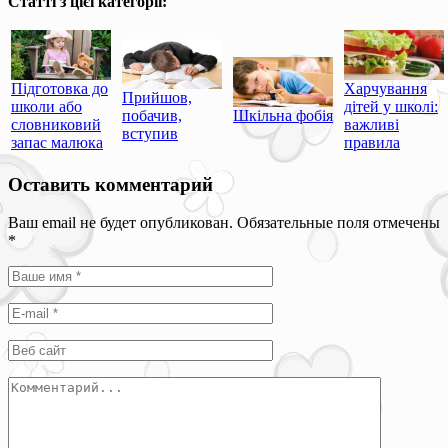
Статті з цієї категорії:
Підготовка до
Харчування
Прийшов,
школи або
дітей у школі:
побачив,
Шкільна фобія
словниковий
важливі
вступив
запас малюка
правила
Оставить комментарий
Ваш email не будет опубликован. Обязательные поля отмечены
*