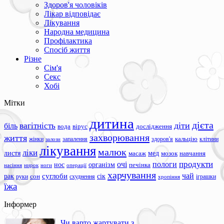
Здоров'я чоловіків
Лікар відповідає
Лікування
Народна медицина
Профілактика
Спосіб життя
Різне
Сім'я
Секс
Хобі
Мітки
дитина
дієта
вагітність
діти
біль
вода
вірус
дослідження
захворювання
життя
жінки
запалення
здоров'я
кальцію
клітини
залози
лікування
малюк
ліки
листя
мед
масаж
мозок
навчання
продукти
очі
пологи
нос
організм
печінка
ноги
операції
насіння
нирок
харчування
чай
суглоби
сік
рак
сон
руки
схуднення
іграшки
хропіння
їжа
Інформер
Чи варто жартувати з