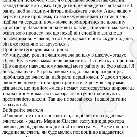
заклад ближче до дому. Тоді дитині не доведеться вставати в 6
ранку, щоб за годину-півтора виїжджати з дому. Адже якщо у
вересні це не проблема, то взимку, коли вранці світає пізно,
підйом «в середині ночі» може перетворитися на щоденну
катастрофу. Завдання початкових класів - привчити малюка до
освітнього процесу, так що нехай він спокійно звикне до
білябудинкової» школі, а потім віддавайте його «куди подалі»,
він вже психічно загартується».
Пробивайтеся будь-якою ціною!
«У минулому році я влаштовувала доньку в школу, - згадує
Олена Бестужева, мама першокласниці. - І спочатку сторопіла.
Ні в одному навчальному закладі мого району не було місць! Я
не склала руки. У трьох школах подолала опір охоронців,
пробилася до вчителів, набирали перші класи. У двох з трьох
шкіл мою дочку готові були прийняти. З розмов з друзями
дізналася, що прийом «місць немає» застосовується широко: де
таким чином вимагають хабара, де штучно підвищують
престижність школи. Так що не здавайтеся, і вашої дитини
зарахують!»
Вибирайте вчителя
«Головне - не стіни з позолотою, а щоб дитині сподобалася
вчителька, - радить Марина Лілеєва, заступник директора
школи для обдарованих дітей «Інтелектуал». - Адже від цієї
людини залежить, чи буде малюк повноцінно віддаватися