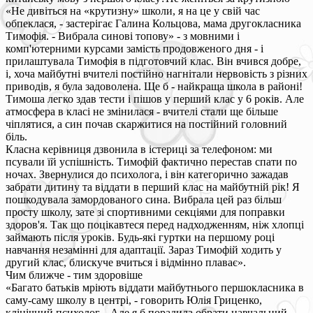
«Не дивіться на «крутизну» школи, я на це у свій час
обпеклася, - застерігає Галина Кольцова, мама другокласника
Тимофія. - Вибрала синові топову» - з мовними і
комп'ютерними курсами замість продовженого дня - і
прилаштувала Тимофія в підготовчий клас. Він вчився добре,
і, хоча майбутні вчителі постійно нагнітали нервовість з різних
приводів, я була задоволена. Ще б - найкраща школа в районі!
Тимоша легко здав тести і пішов у перший клас у 6 років. Але
атмосфера в класі не змінилася - вчителі стали ще більше
чіплятися, а син почав скаржитися на постійний головний
біль.
Класна керівниця дзвонила в істериці за телефоном: ми
псували їй успішність. Тимофій фактично перестав спати по
ночах. Звернулися до психолога, і він категорично зажадав
забрати дитину та віддати в перший клас на майбутній рік! Я
пошкодувала замордованого сина. Вибрала цей раз більш
просту школу, зате зі спортивними секціями для поправки
здоров'я. Так що поцікавтеся перед надходженням, ніж хлопці
займають після уроків. Будь-які гуртки на першому році
навчання незамінні для адаптації. Зараз Тимофій ходить у
другий клас, блискуче вчиться і відмінно плаває».
Чим ближче - тим здоровіше
«Багато батьків мріють віддати майбутнього першокласника в
саму-саму школу в центрі, - говорить Юлія Гриценко,
клінічний психолог. - Але я б порадила обрати навчальний