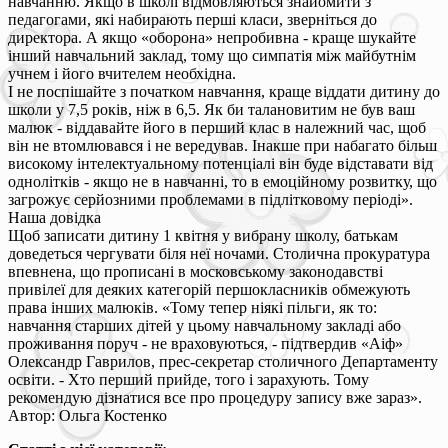
навчанню. Якщо в школі відмовляються знайомити з
педагогами, які набирають перші класи, зверніться до
директора. А якщо «оборона» непробивна - краще шукайте
інший навчальний заклад, тому що симпатія між майбутнім
учнем і його вчителем необхідна.
І не поспішайте з початком навчання, краще віддати дитину до
школи у 7,5 років, ніж в 6,5. Як би талановитим не був ваш
малюк - віддавайте його в перший клас в належний час, щоб
він не втомлювався і не вередував. Інакше при набагато більш
високому інтелектуальному потенціалі він буде відставати від
однолітків - якщо не в навчанні, то в емоційному розвитку, що
загрожує серйозними проблемами в підлітковому періоді».
Наша довідка
Щоб записати дитину 1 квітня у вибрану школу, батькам
доведеться чергувати біля неї ночами. Столична прокуратура
впевнена, що прописані в московському законодавстві
привілеї для деяких категорій першокласників обмежують
права інших малюків. «Тому тепер ніякі пільги, як то:
навчання старших дітей у цьому навчальному закладі або
проживання поруч - не враховуються, - підтвердив «Аіф»
Олександр Гаврилов, прес-секретар столичного Департаменту
освіти. - Хто перший прийде, того і зарахують. Тому
рекомендую дізнатися все про процедуру запису вже зараз».
Автор: Ольга Костенко