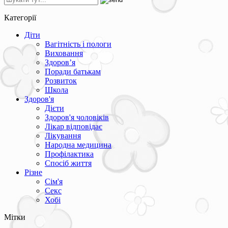
Категорії
Діти
Вагітність і пологи
Виховання
Здоров’я
Поради батькам
Розвиток
Школа
Здоров'я
Дієти
Здоров'я чоловіків
Лікар відповідає
Лікування
Народна медицина
Профілактика
Спосіб життя
Різне
Сім'я
Секс
Хобі
Мітки