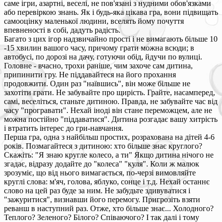
саме ігри, азартні, веселі, не пов'язані з нудними обов'язками
або перевіркою знань. Як і будь-яка цікава гра, вони підвищать
самооцінку маленької людини, вселять йому почуття
впевненості в собі, дадуть радість.
Багато з цих ігор надзвичайно прості і не вимагають більше 10
-15 хвилин вашого часу, причому грати можна всюди; в
автобусі, по дорозі на дачу, готуючи обід, йдучи по вулиці.
Головне - вчасно, трохи раніше, чим захоче сам дитина,
припинити гру. Не піддавайтеся на його прохання
продовжити. Один раз "наївшись", він може більше не
захотіти грати. Не забувайте про щирість. Грайте, насамперед,
самі, веселіться, станьте дитиною. Правда, не забувайте час від
часу "програвати". Нехай іноді він стане переможцем, але не
можна постійно "піддаватися". Дитина розгадає вашу хитрість
і втратить інтерес до гри-навчання.
Перша гра, одна з найбільш простих, розрахована на дітей 4-6
років. Позмагайтеся з дитиною: хто більше знає круглого?
Скажіть: "Я знаю кругле колесо, а ти" Якщо дитина нічого не
згадає, відразу додайте до "колеса" "куля". Коли ж малюк
зрозуміє, що від нього вимагається, по-черзі вимовляйте
круглі слова: м'яч, голова, яблуко, сонце і т.д. Нехай останнє
слово на цей раз буде за ним. Не забудьте здивуватися і
"зажуритися", визнавши його перемогу. Пригрозіть взяти
реванш в наступний раз. Отже, хто більше знає... Холодного?
Теплого? Зеленого? Білого? Співаючого? І так далі і тому