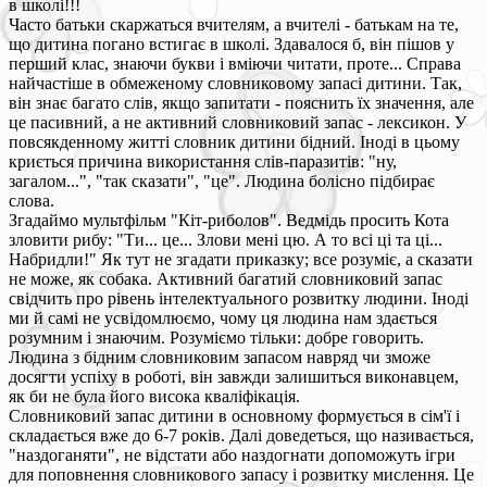
в школі!!!
Часто батьки скаржаться вчителям, а вчителі - батькам на те,
що дитина погано встигає в школі. Здавалося б, він пішов у
перший клас, знаючи букви і вміючи читати, проте... Справа
найчастіше в обмеженому словниковому запасі дитини. Так,
він знає багато слів, якщо запитати - пояснить їх значення, але
це пасивний, а не активний словниковий запас - лексикон. У
повсякденному житті словник дитини бідний. Іноді в цьому
криється причина використання слів-паразитів: "ну,
загалом...", "так сказати", "це". Людина болісно підбирає
слова.
Згадаймо мультфільм "Кіт-риболов". Ведмідь просить Кота
зловити рибу: "Ти... це... Злови мені цю. А то всі ці та ці...
Набридли!" Як тут не згадати приказку; все розуміє, а сказати
не може, як собака. Активний багатий словниковий запас
свідчить про рівень інтелектуального розвитку людини. Іноді
ми й самі не усвідомлюємо, чому ця людина нам здається
розумним і знаючим. Розуміємо тільки: добре говорить.
Людина з бідним словниковим запасом навряд чи зможе
досягти успіху в роботі, він завжди залишиться виконавцем,
як би не була його висока кваліфікація.
Словниковий запас дитини в основному формується в сім'ї і
складається вже до 6-7 років. Далі доведеться, що називається,
"наздоганяти", не відстати або наздогнати допоможуть ігри
для поповнення словникового запасу і розвитку мислення. Це