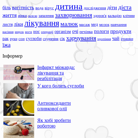
дитина
дієта
вагітність
діти
біль
вода
вірус
дослідження
захворювання
життя
жінки
запалення
здоров'я
кальцію
клітини
залози
лікування
малюк
ліки
листя
мед
масаж
мозок
навчання
продукти
очі
пологи
нос
організм
печінка
ноги
операції
насіння
нирок
харчування
чай
суглоби
сік
рак
сон
руки
схуднення
іграшки
хропіння
їжа
Інформер
Інфаркт міокарда:
лікування та
реабілітація
У кого болять суглоби
Антиоксиданти
оливкової олії
Як хобі зробити
роботою