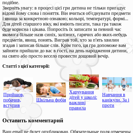
подібне.
Зверніть увагу: в процесі цієї гри дитина не тільки пригадує
відомі йому слова і поняття. Він вчиться об'єднувати предмети
і явища за конкретною ознакою; кольорі, температурі, формі...
Для дітей старшого віку, які вміють писати, така гра також
буде корисна і цікава. Попросіть їх записати за певний час
якомога більше назв синіх, залізних, гарячих або яких-небудь
предметів, явищ, понять. Виграв той, хто за п'ять хвилин
згадав і записав більше слів. Крім того, ця гра допоможе вам
зайняти прийшли до вас в гості, на день народження дитини,
на свято або просто весело провести дощовий вечір.
Статті з цієї категорії:
Харчування
Прийшов,
Навчання в
дітей у школі:
побачив,
Шкільна фобія
канікули. За і
важливі
вступив
проти
правила
Оставить комментарий
Ваш email не будет опубликован. Обязательные поля отмечены