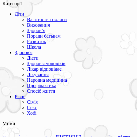
Категорії
Діти
Вагітність і пологи
Виховання
Здоров’я
Поради батькам
Розвиток
Школа
Здоров'я
Дієти
Здоров'я чоловіків
Лікар відповідає
Лікування
Народна медицина
Профілактика
Спосіб життя
Різне
Сім'я
Секс
Хобі
Мітки
дитина