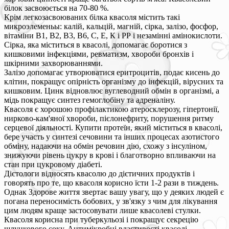
білок засвоюється на 70-80 %.
Крім легкозасвоюваних білка квасоля містить такі
микроэлеменьы: калій, кальцій, магній, сірка, залізо, фосфор,
вітаміни В1, В2, В3, В6, С, Е, К і РР і незамінні амінокислоти.
Сірка, яка міститься в квасолі, допомагає боротися з
кишковими інфекціями, ревматизм, хвороби бронхів і
шкірними захворюваннями.
Залізо допомагає утворюватися еритроцитів, подає кисень до
клітин, покращує опірність організму до інфекцій, вірусних та
кишковим. Цинк відновлює вуглеводний обмін в організмі, а
мідь покращує синтез гемоглобіну та адреналіну.
Квасоля є хорошою профілактикою атеросклерозу, гіпертонії,
нирково-кам'яної хвороби, пієлонефриту, порушення ритму
серцевої діяльності. Купити протеїн, який міститься в квасолі,
бере участь у синтезі сечовини та інших процесах азотистого
обміну, надаючи на обмін речовин дію, схожу з інсуліном,
знижуючи рівень цукру в крові і благотворно впливаючи на
стан при цукровому діабеті.
Дієтологи відносять квасолю до дієтичних продуктів і
говорять про те, що квасоля корисно їсти 1-2 рази в тиждень.
Однак Здорове життя звертає вашу увагу, що у деяких людей є
погана переносимість бобових, у зв'язку з чим для лікування
цим людям краще застосовувати лише квасолеві стулки.
Квасоля корисна при туберкульозі і покращує секрецію
шлункового соку. Антимікробні властивості квасолі