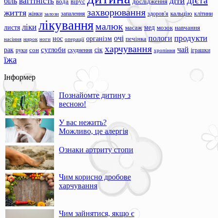
дієта
вагітність
діти
біль
вода
вірус
дослідження
захворювання
життя
жінки
запалення
здоров'я
кальцію
клітини
залози
лікування
малюк
ліки
листя
мед
масаж
мозок
навчання
продукти
очі
пологи
нос
організм
печінка
ноги
операції
насіння
нирок
харчування
чай
суглоби
сік
рак
сон
руки
схуднення
іграшки
хропіння
їжа
Інформер
Познайомте дитину з
весною!
У вас нежить?
Можливо, це алергія
Ознаки артриту стопи
Чим корисно дробове
харчування
Чим зайнятися, якщо є