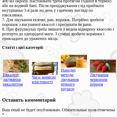
400 мл окропу. Настоювати треба протягом години в термосі
або на водяній бані. Після проціджування слід приймати
внутрішньо 3-4 рази на день у гарячому вигляді по
півсклянки.
7. Для лікування екземи, ран, виразок. Потрібно зробити
порошок з висушеної квасолі і присипати їм рани.
8. При фурункулах треба змішати з медом відварену квасолю і
розтерти до однорідної маси. З суміші зробити коржики і
прикладати до уражених місць.
Статті з цієї категорії:
Народні
Евкаліпт,
методи
Лікування
Чага: корисні
лікування
лікування
червоним
властивості
евкаліптом
нічного
перцем
енурезу
Оставить комментарий
Ваш email не будет опубликован. Обязательные поля отмечены
*