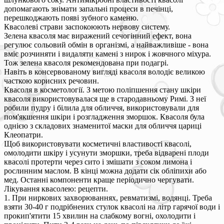
допомагають знімати запальні процеси в печінці,
перешкоджають появі зубного каменю.
Квасолеві страви заспокоюють нервову систему.
Зелена квасоля має виражений сечогінний ефект, вона
регулює сольовий обмін в організмі, а найважливіше - вона
вміє розчиняти і видаляти камені з нирок і жовчного міхура.
Тож зелена квасоля рекомендована при подагрі.
Навіть в консервованому вигляді квасоля володіє великою
часткою корисних речовин.
Квасоля в косметології. З метою поліпшення стану шкіри
квасоля використовувалася ще в стародавньому Римі. З неї
робили пудру і білила для обличчя, використовували для
пом'якшення шкіри і розгладження зморшок. Квасоля була
однією з складових знаменитої маски для обличчя цариці
Клеопатри.
Щоб використовувати косметичні властивості квасолі,
омолодити шкіру і усунути зморшки, треба відварені плоди
квасолі протерти через сито і змішати з соком лимона і
рослинним маслом. В кінці можна додати сік обліпихи або
мед. Останні компоненти краще періодично чергувати.
Лікування квасолею: рецепти.
1. При ниркових захворюваннях, ревматизмі, водянці. Треба
взяти 30-40 г подрібнених стулок квасолі на літр гарячої води і
прокип'ятити 15 хвилин на слабкому вогні, охолодити і