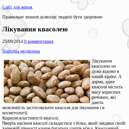
Сайт для жінок
Правильне знання дозволяє людині бути здоровою
Лікування квасолею
25/09/2014
0 комментария
Народна медицина
Лікування
квасолею не
дуже відомо в
нашій країні. А
дарма, адже
квасоля містить
масу корисних
речовин, які
дають
можливість застосовувати квасоля для лікування і в
косметології.
Корисні властивості квасолі.
Чверть насіння квасолі складається з білка, який завдяки своїй
харчовій цінності краще багатьох сортів м'яса. Квасолевий