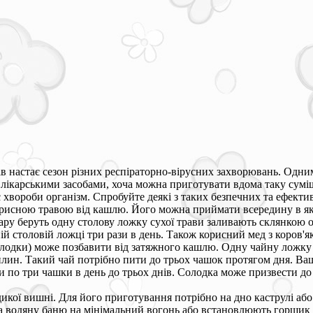
ів настає сезон різних респіраторно-вірусних захворювань. Одни
лікарськими засобами, хоча можна приготувати вдома таку суміш,
 хвороби організм. Спробуйте деякі з таких безпечних та ефекти
орисною травою від кашлю. Його можна приймати всередину в якос
ару беруть одну столову ложку сухої трави заливають склянкою 
 столовій ложці три рази в день. Також корисний мед з коров'яку
олодки) може позбавити від затяжного кашлю. Одну чайну ложку
илин. Такий чай потрібно пити до трьох чашок протягом дня. Ва
по три чашки в день до трьох днів. Солодка може призвести до п
дикої вишні. Для його приготування потрібно на дно каструлі або
на водяну баню на мінімальний вогонь або встановлюють горщик 