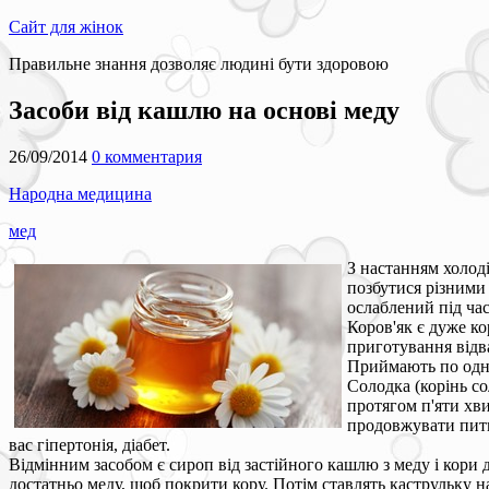
Сайт для жінок
Правильне знання дозволяє людині бути здоровою
Засоби від кашлю на основі меду
26/09/2014
0 комментария
Народна медицина
мед
З настанням холод
позбутися різними 
ослаблений під час
Коров'як є дуже к
приготування відв
Приймають по одній
Солодка (корінь с
протягом п'яти хв
продовжувати пити 
вас гіпертонія, діабет.
Відмінним засобом є сироп від застійного кашлю з меду і кори 
достатньо меду, щоб покрити кору. Потім ставлять каструльку 