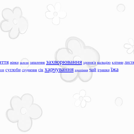
захворювання
иття
лист
жінки
запалення
здоров'я
кальцію
клітини
залози
харчування
їжа
чай
суглоби
сік
сон
схуднення
іграшки
хропіння