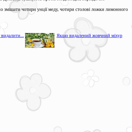
о змішати чотири унції меду, чотири столові ложки лимонного
 видалити...
Якщо видалений жовчний міхур