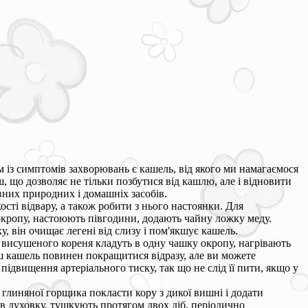
м із симптомів захворювань є кашель, від якого ми намагаємося
 що дозволяє не тільки позбутися від кашлю, але і відновити
вних природних і домашніх засобів.
ті відвару, а також робити з нього настоянки. Для
окропу, настоюють півгодини, додають чайну ложку меду.
, він очищає легені від слизу і пом'якшує кашель.
 висушеного кореня кладуть в одну чашку окропу, нагрівають
ш кашель повинен покращитися відразу, але ви можете
ідвищення артеріального тиску, так що не слід її пити, якщо у
 глиняної горщика покласти кору з дикої вишні і додати
в духовку, тушкують протягом двох діб, періодично