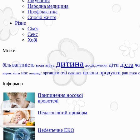
Лікування
Народна медицина
Профілактика
Спосіб життя
Різне
Сім'я
Секс
Хобі
Мітки
дитина
дієта
вагітність
діти
ж
біль
вода
вірус
дослідження
продукти
очі
пологи
нос
організм
рак
печінка
руки
ноги
операції
нирок
Інформер
Припинення носової
кровотечі
Педагогічний прикорм
Небезпечне ЕКО