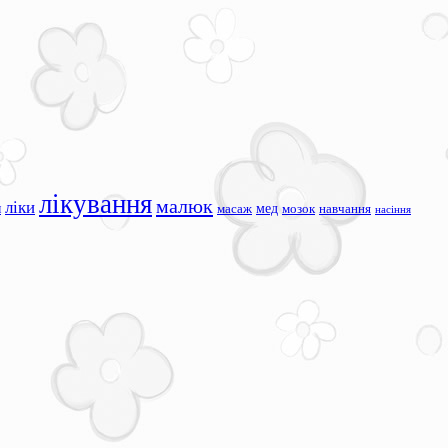
лікування
малюк
ліки
я
мед
масаж
мозок
навчання
насіння