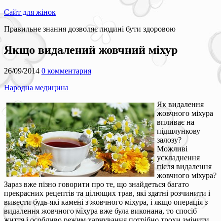
Сайт для жінок
Правильне знання дозволяє людині бути здоровою
Якщо видалений жовчний міхур
26/09/2014
0 комментария
Народна медицина
Як видалення
жовчного міхура
впливає на
підшлункову
залозу?
Можливі
ускладнення
після видалення
жовчного міхура?
Зараз вже пізно говорити про те, що знайдеться багато
прекрасних рецептів та цілющих трав, які здатні розчинити і
вивести будь-які камені з жовчного міхура, і якщо операція з
видалення жовчного міхура вже була виконана, то спосіб
життя і особливо режим харчування потрібно трохи змінити