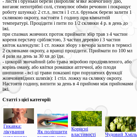
- листя і бруньки берези (виробляє м'яке жовчогінну дію,
виганяє непотрібні солі, стимулює обмін речовин і покращує
роботу шлунка): 2 ст.л. листя і 1 ст.л. бруньок берези залити 1
склянкою окропу, настояти 1 годину при кімнатній
температурі. Процідити і пити по 1/2 склянки 4 р. в день до
їжі.
при спазмах жовчних проток приймати збір трав з 4 частин
кореня перстачу сріблястою, 3 частин деревію і 3 частин
квіток календули: 1 ст. ложки збору з вечора залити в термосі
2 склянками окропу, а вранці процідити. Приймати по 100 мл
4 рази на день за 30 хв до їди.
- цикорій звичайний (або трава звіробою продірявленого, або
корінь оману, або квітки ромашки аптечної, або плоди
шипшини - всі ці трави показані при порушених функції
жовчовивідних шляхів): 1 стіл. ложку на склянку окропу.
Настояти годину, випити за день в 4 прийоми між прийомами
їжі.
Статті з цієї категорії:
Гикавка:
Корисні
лікування
Як поліпшити
властивості
Чудовий Хміль