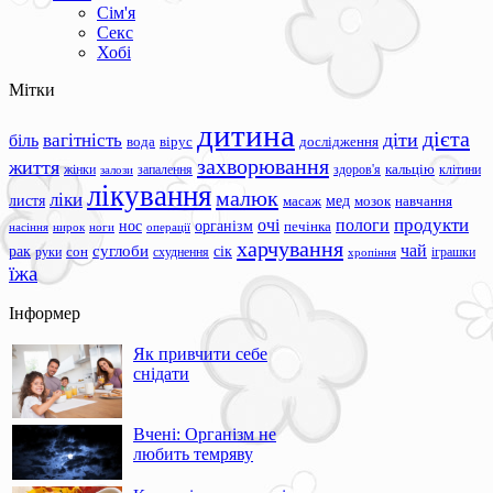
Сім'я
Секс
Хобі
Мітки
дитина
дієта
вагітність
діти
біль
вода
вірус
дослідження
захворювання
життя
жінки
запалення
здоров'я
кальцію
клітини
залози
лікування
малюк
ліки
листя
мед
масаж
мозок
навчання
продукти
очі
пологи
нос
організм
печінка
ноги
операції
насіння
нирок
харчування
чай
суглоби
сік
рак
сон
руки
схуднення
іграшки
хропіння
їжа
Інформер
Як привчити себе
снідати
Вчені: Організм не
любить темряву