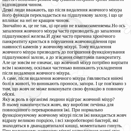
відповідним чином.
Деякі люди вважають, що після видалення жовчного міхура
його функція перекладається на підшлункову залозу, і що це
впливає на неї не кращим чином.
Звичайно ж, це не так, ці органи не взаимозаменяемы.Но ось
запалення жовчного міхура часто призводить до запалення
підшлункової железы.И дуже часто причина хронічного
панкреатиту криється в порушення жовчовиділення при
наявності каменів у жовчному міхурі. Тому видалення
жовчного міхура призводить до погіршення функціонування
підшлункової залози, а до згасання симптомів панкреатиту.
Але це зовсім не означає, що жовчний міхур потрібно вирізати
всім і кожному, оскільки частенько виникають ускладнення
після видалення жовчного міхура.
А саме, після видалення жовчного міхура з'являються ниючі
болі в животі, то виникають проноси, запори. І це пов'язано з
тим, що жовч не може виконувати свою функцію в повному
обсязі.
Яку ж роль в організмі людини відіграє жовчний міхур?
В ньому накопичується жовч, яку виробляє печінка для
повноцінного переварювання їжі. При нормально
функціонуючому жовчному міхурі після їжі викидається жовч
відразу великою порцією, і всі хвороботворні бактерії, які
знаходяться в дванадцятипалої кишці, моментально гинуть.
При вилученому жовчному міхурі надходження жовчі стає