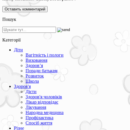
Пошук
Категорії
Діти
Вагітність і пологи
Виховання
Здоров’я
Поради батькам
Розвиток
Школа
Здоров'я
Дієти
Здоров'я чоловіків
Лікар відповідає
Лікування
Народна медицина
Профілактика
Спосіб життя
Різне