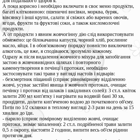
для подальшого здоров'я.
А поки корисно і необхідно включати в своє меню продукти,
багаті клітковиною: пшеничні висівки, морква, буряк,
вівсянку і інші крупи, салати зі свіжих або варених овочів,
ягоди, фрукти та фруктові соки, а також кисломолочні
продукти.
А от продукти з явним жовчогінну дію слід використовувати
обмежено: це білокачанна капуста, чорний хліб, рослинне
масло, яйця. І в обов'язковому порядку повністю виключити
алкоголь, це вже, я сподіваюся, зрозуміло кожному.
Одразу ж після видалення жовчного міхура для запобігання
застою в жовчовивідних шляхах і повторного
каменеутворення в печінці і протоках, необхідно
застосовувати такі трави у вигляді настоїв і відварів:
- безсмертник піщаний (сприяє рівномірному відділенню
жовчі, усуває застійні явища в жовчних протоках, очищає
печінку і протоки від шлаків і шкідливих солей): 3 ст.л. квіток
залити 200 мл кип'ятку і нагрівати на водяній бані 30 хв,
процідити, долити кип'яченою водою до початкового об'єму.
Пити по 1/2 склянки в теплому вигляді 2-3 рази на день за 15
хвилин до їди.
- парило (сприяє помірному виділенню жовчі, очищає
протоки, знімає запалення): 2 ст.л. подрібненої трави залити
0,5 л окропу, настояти 2 години, випити весь об'єм рідини
протягом дня.