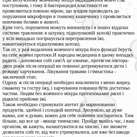
поступовим, і тому її бактерицидні властивості не
проявляються повною мірою, що згодом призводить до
порушення мікрофлори в тонкому кишечнику і проявляється
ниючими болями в животі.
Крім того, порушення можуть виникнути і в інших відділах
системи травлення: в шлунку, підшлунковій залозі(і практично
у всіх випадках погіршується перетравлення їжі,
навантажується підшлункова залоза).
Так от, у разі видалення жовчного міхура його функції беруть
на себе жовчні протоки.И народна медицина в цьому випадку
радить - допоможи собі сам!А це означає, протягом півтора-
двох років після операції ви повинні дотримуватися дієти і
режиму харчування. Лікування травами і гімнастика -
заключний етап.
Одразу ж після операції необхідно виключити з меню жирну,
смажену та гостру їжу, і харчування повинно бути достатньо
частим. Людям без жовчного міхура протипоказані рясні і
рідкісні прийоми їжі.
Також необхідно стримувати апетит до маринованою
продуктів, здобної і солодкій випічці. Зрозуміло, це дуже
важко, але я думаю, кожен для себе повинен постаратися. Тим
більше, що все це - явище тимчасове. Пройде якийсь час, і ваш
організм, як кажуть, налаштуватися на хвилю, і ви зможете
дозволити собі те, від чого утримувалися, але вже без шкоди