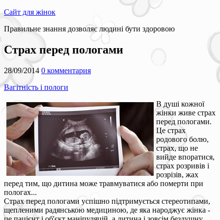
Сайт для жінок
Правильне знання дозволяє людині бути здоровою
Страх перед пологами
28/09/2014
0 комментария
Вагітність і пологи
В душі кожної
жінки живе страх
перед пологами.
Це страх
родового болю,
страх, що не
вийде впоратися,
страх розривів і
розрізів, жах
перед тим, що дитина може травмуватися або померти при
пологах...
Страх перед пологами успішно підтримується стереотипами,
щепленими радянською медициною, де яка народжує жінка -
це пацієнт і об'єкт маніпуляцій, а дитина і зовсім бездушну