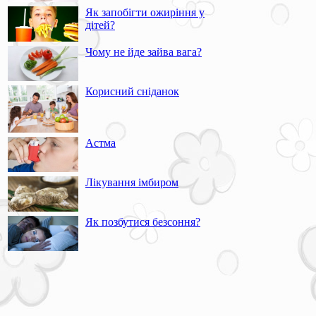
Як запобігти ожиріння у
дітей?
Чому не йде зайва вага?
Корисний сніданок
Астма
Лікування імбиром
Як позбутися безсоння?