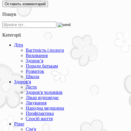
Пошук
Категорії
Діти
Вагітність і пологи
Виховання
Здоров’я
Поради батькам
Розвиток
Школа
Здоров'я
Дієти
Здоров'я чоловіків
Лікар відповідає
Лікування
Народна медицина
Профілактика
Спосіб життя
Різне
Сім'я