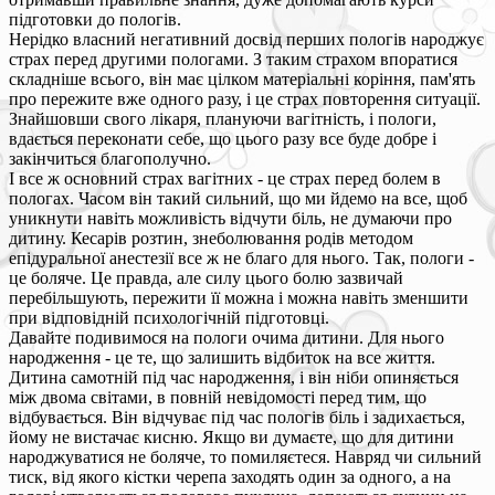
підготовки до пологів.
Нерідко власний негативний досвід перших пологів народжує
страх перед другими пологами. З таким страхом впоратися
складніше всього, він має цілком матеріальні коріння, пам'ять
про пережите вже одного разу, і це страх повторення ситуації.
Знайшовши свого лікаря, плануючи вагітність, і пологи,
вдається переконати себе, що цього разу все буде добре і
закінчиться благополучно.
І все ж основний страх вагітних - це страх перед болем в
пологах. Часом він такий сильний, що ми йдемо на все, щоб
уникнути навіть можливість відчути біль, не думаючи про
дитину. Кесарів розтин, знеболювання родів методом
епідуральної анестезії все ж не благо для нього. Так, пологи -
це боляче. Це правда, але силу цього болю зазвичай
перебільшують, пережити її можна і можна навіть зменшити
при відповідній психологічній підготовці.
Давайте подивимося на пологи очима дитини. Для нього
народження - це те, що залишить відбиток на все життя.
Дитина самотній під час народження, і він ніби опиняється
між двома світами, в повній невідомості перед тим, що
відбувається. Він відчуває під час пологів біль і задихається,
йому не вистачає кисню. Якщо ви думаєте, що для дитини
народжуватися не боляче, то помиляєтеся. Навряд чи сильний
тиск, від якого кістки черепа заходять один за одного, а на