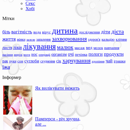
Секс
Хобі
Мітки
дитина
дієта
вагітність
діти
біль
вода
вірус
дослідження
захворювання
життя
жінки
запалення
здоров'я
кальцію
клітини
залози
лікування
малюк
ліки
листя
мед
масаж
мозок
навчання
продукти
очі
пологи
нос
організм
печінка
ноги
операції
насіння
нирок
харчування
чай
суглоби
сік
рак
сон
руки
схуднення
іграшки
хропіння
їжа
Інформер
Як вилікувати нежить
Памперси - річ зручна,
але ...