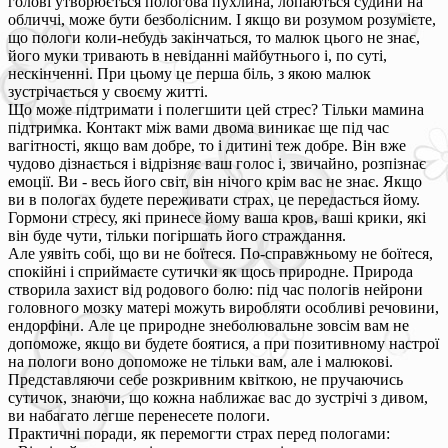
голові утворюється пологова пухлина, лопаються судини на
обличчі, може бути безболісним. І якщо ви розумом розумієте,
що пологи коли-небудь закінчаться, то малюк цього не знає,
його муки тривають в невіданні майбутнього і, по суті,
нескінченні. При цьому це перша біль, з якою малюк
зустрічається у своєму житті.
Що може підтримати і полегшити цей стрес? Тільки мамина
підтримка. Контакт між вами двома виникає ще під час
вагітності, якщо вам добре, то і дитині теж добре. Він вже
чудово дізнається і відрізняє ваш голос і, звичайно, розпізнає
емоції. Ви - весь його світ, він нічого крім вас не знає. Якщо
ви в пологах будете переживати страх, це передасться йому.
Гормони стресу, які принесе йому ваша кров, ваші крики, які
він буде чути, тільки погіршать його страждання.
Але уявіть собі, що ви не боїтеся. По-справжньому не боїтеся,
спокійні і сприймаєте сутички як щось природне. Природа
створила захист від родового болю: під час пологів нейрони
головного мозку матері можуть виробляти особливі речовини,
ендорфіни. Але це природне знеболювальне зовсім вам не
допоможе, якщо ви будете боятися, а при позитивному настрої
на пологи воно допоможе не тільки вам, але і малюкові.
Представляючи себе розкривним квіткою, не пручаючись
сутичок, знаючи, що кожна наближає вас до зустрічі з дивом,
ви набагато легше перенесете пологи.
Практичні поради, як перемогти страх перед пологами: