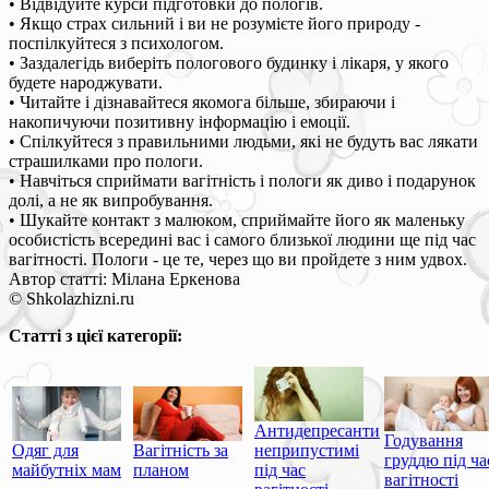
• Відвідуйте курси підготовки до пологів.
• Якщо страх сильний і ви не розумієте його природу -
поспілкуйтеся з психологом.
• Заздалегідь виберіть пологового будинку і лікаря, у якого
будете народжувати.
• Читайте і дізнавайтеся якомога більше, збираючи і
накопичуючи позитивну інформацію і емоції.
• Спілкуйтеся з правильними людьми, які не будуть вас лякати
страшилками про пологи.
• Навчіться сприймати вагітність і пологи як диво і подарунок
долі, а не як випробування.
• Шукайте контакт з малюком, сприймайте його як маленьку
особистість всередині вас і самого близької людини ще під час
вагітності. Пологи - це те, через що ви пройдете з ним удвох.
Автор статті: Мілана Еркенова
© Shkolazhizni.ru
Статті з цієї категорії:
Антидепресанти
Годування
Одяг для
Вагітність за
неприпустимі
груддю під ча
майбутніх мам
планом
під час
вагітності