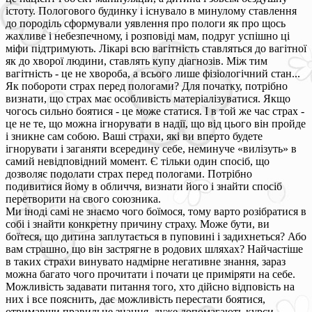
істоту. Пологового будинку і існувало в минулому ставлення
до породіль сформували уявлення про пологи як про щось
жахливе і небезпечному, і розповіді мам, подруг успішно ці
міфи підтримують. Лікарі всю вагітність ставляться до вагітної
як до хворої людини, ставлять купу діагнозів. Між тим
вагітність - це не хвороба, а всього лише фізіологічний стан...
Як побороти страх перед пологами? Для початку, потрібно
визнати, що страх має особливість матеріалізуватися. Якщо
чогось сильно боятися - це може статися. І в той же час страх -
це не те, що можна ігнорувати в надії, що від цього він пройде
і зникне сам собою. Ваші страхи, які ви вперто будете
ігнорувати і заганяти всередину себе, неминуче «вилізуть» в
самий невідповідний момент. Є тільки один спосіб, що
дозволяє подолати страх перед пологами. Потрібно
подивитися йому в обличчя, визнати його і знайти спосіб
перетворити на свого союзника.
Ми іноді самі не знаємо чого боїмося, тому варто розібратися в
собі і знайти конкретну причину страху. Може бути, ви
боїтеся, що дитина заплутається в пуповині і задихнеться? Або
вам страшно, що він застрягне в родових шляхах? Найчастіше
в таких страхи винувато надмірне негативне знання, зараз
можна багато чого прочитати і почати це приміряти на себе.
Можливість задавати питання того, хто дійсно відповість на
них і все пояснить, дає можливість перестати боятися,
отримавши правильне знання, дуже допомагають курси