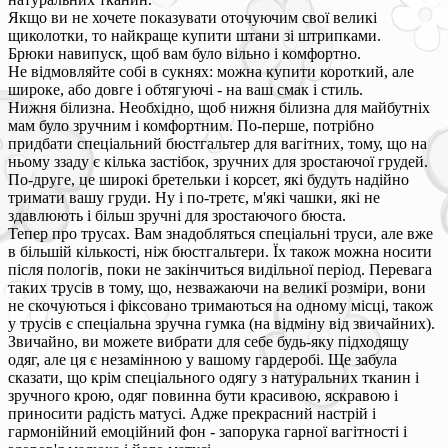
Якщо ви не хочете показувати оточуючим свої великі
щиколотки, то найкраще купити штани зі штрипками.
Брюки навипуск, щоб вам було вільно і комфортно.
Не відмовляйте собі в сукнях: можна купити короткий, але
широке, або довге і обтягуючі - на ваш смак і стиль.
Нижня білизна. Необхідно, щоб нижня білизна для майбутніх
мам було зручним і комфортним. По-перше, потрібно
придбати спеціальний бюстгальтер для вагітних, тому, що на
ньому ззаду є кілька застібок, зручних для зростаючої грудей.
По-друге, це широкі бретельки і корсет, які будуть надійно
тримати вашу груди. Ну і по-третє, м'які чашки, які не
здавлюють і більш зручні для зростаючого бюста.
Тепер про трусах. Вам знадобляться спеціальні труси, але вже
в більшій кількості, ніж бюстгальтери. Їх також можна носити
після пологів, поки не закінчиться видільної період. Перевага
таких трусів в тому, що, незважаючи на великі розміри, вони
не скочуються і фіксовано тримаються на одному місці, також
у трусів є спеціальна зручна гумка (на відміну від звичайних).
Звичайно, ви можете вибрати для себе будь-яку підходящу
одяг, але ця є незамінною у вашому гардеробі. Ще забула
сказати, що крім спеціального одягу з натуральних тканин і
зручного крою, одяг повинна бути красивою, яскравою і
приносити радість матусі. Адже прекрасний настрій і
гармонійний емоційний фон - запорука гарної вагітності і