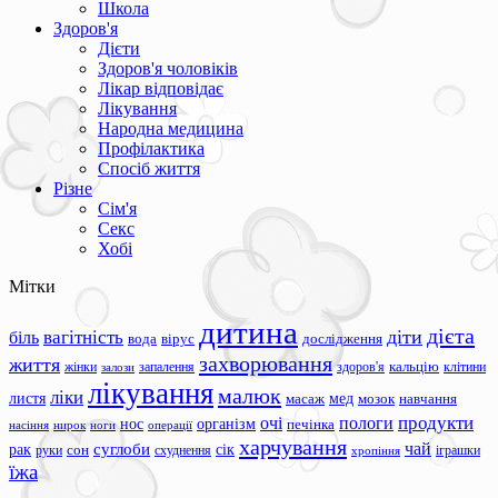
Школа
Здоров'я
Дієти
Здоров'я чоловіків
Лікар відповідає
Лікування
Народна медицина
Профілактика
Спосіб життя
Різне
Сім'я
Секс
Хобі
Мітки
дитина
дієта
вагітність
діти
біль
вода
вірус
дослідження
захворювання
життя
жінки
запалення
здоров'я
кальцію
клітини
залози
лікування
малюк
ліки
листя
мед
масаж
мозок
навчання
продукти
очі
пологи
нос
організм
печінка
ноги
операції
насіння
нирок
харчування
чай
суглоби
сік
рак
сон
руки
схуднення
іграшки
хропіння
їжа