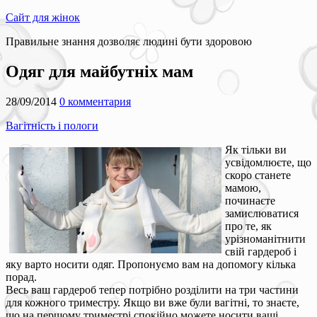
Сайт для жінок
Правильне знання дозволяє людині бути здоровою
Одяг для майбутніх мам
28/09/2014
0 комментария
Вагітність і пологи
Як тільки ви
усвідомлюєте, що
скоро станете
мамою,
починаєте
замислюватися
про те, як
урізноманітнити
свій гардероб і
яку варто носити одяг. Пропонуємо вам на допомогу кілька
порад.
Весь ваш гардероб тепер потрібно розділити на три частини
для кожного триместру. Якщо ви вже були вагітні, то знаєте,
що на першому триместрі спокійно можете носити ваші