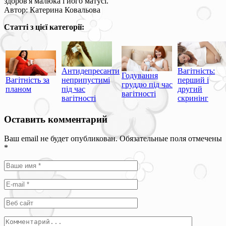
здоров'я малюка і його матусі.
Автор: Катерина Ковальова
Статті з цієї категорії:
Антидепресанти
Вагітність:
Годування
Вагітність за
неприпустимі
перший і
груддю під час
планом
під час
другий
вагітності
вагітності
скринінг
Оставить комментарий
Ваш email не будет опубликован. Обязательные поля отмечены
*