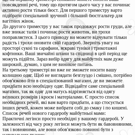
повсякденні речі, тому що протягом цього часу у вас починає
активно рости тільки бюст. Для першого триместру варто
підібрати спеціальний зручний і більший бюстгальтер для
вагітних жінок.
До другого триместру у вас також продовжує рости груди, але
вже зникає талія і починає рости животик, ви трохи
поправляєтеся. З цього приводу ви можете відчувати тільки
радість і трохи оновити свій гардероб. Зверніть увагу на
просторі сукні та сарафани, яскраві туніки і трикотажні
кофтинки. Ваші звичайні штани та спідниці в цей період ще
можуть підійти. Зараз вибір одягу для майбутніх мам дуже
широкий, думаю, з цим не виникне питань.
На третьому триместрі ви вже не зможете носити вашу
колишню одяг. Щоб не виглядати безглуздо і смішно, потрібно
обов'язково йти в спеціалізований магазин, де ви зможете
придбати всю необхідну одяг. Відвідайте саме спеціальний
магазин, так як одяг для матусь відрізняється від одягу
великих розмірів і кроєм і матеріалами. Є просто список
необхідних речей, які вам варто придбати, а що стосується
інших речей, кожен може вибрати собі до смаку і по кишені.
Список речей нового гардеробу майбутньої мами:
Практичні легінси просто необхідні у вашому гардеробі. У
залежності від часу року легінси можуть бути як бавовняними,
так і вовняними, але вони обов'язково повинні бути з
натуральних тканин.