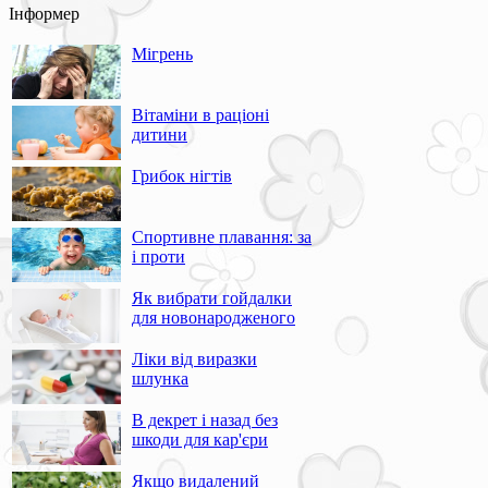
Інформер
Мігрень
Вітаміни в раціоні
дитини
Грибок нігтів
Спортивне плавання: за
і проти
Як вибрати гойдалки
для новонародженого
Ліки від виразки
шлунка
В декрет і назад без
шкоди для кар'єри
Якщо видалений