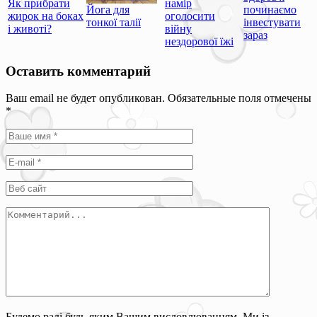
Як прибрати
намір
Йога для
починаємо
жирок на боках
оголосити
тонкої талії
інвестувати
і животі?
війну
зараз
нездорової їжі
Оставить комментарий
Ваш email не будет опубликован. Обязательные поля отмечены
*
Будемо раді будь-яким Вашим висловлюванням. Ми із