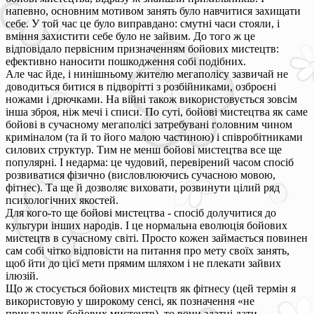
напевно, основним мотивом занять було навчитися захищати
себе. У той час це було виправдано: смутні часи стояли, і
вміння захистити себе було не зайвим. До того ж це
відповідало первісним призначенням бойових мистецтв:
ефективно наносити пошкодження собі подібних.
Але час йде, і нинішньому жителю мегаполісу зазвичай не
доводиться битися в підворітті з розбійниками, озброєні
ножами і дрючками. На війні також використовується зовсім
інша зброя, ніж мечі і списи. По суті, бойові мистецтва як саме
бойові в сучасному мегаполісі затребувані головним чином
криміналом (та й то його малою частиною) і співробітниками
силових структур. Тим не менш бойові мистецтва все ще
популярні. І недарма: це чудовий, перевірений часом спосіб
розвиватися фізично (висловлюючись сучасною мовою,
фітнес). Та ще й дозволяє виховати, розвинути цілий ряд
психологічних якостей.
Для кого-то ще бойові мистецтва - спосіб долучитися до
культури інших народів. І це нормальна еволюція бойових
мистецтв в сучасному світі. Просто кожен займається повинен
сам собі чітко відповісти на питання про мету своїх занять,
щоб йти до цієї мети прямим шляхом і не плекати зайвих
ілюзій.
Що ж стосується бойових мистецтв як фітнесу (цей термін я
використовую у широкому сенсі, як позначення «не
прикладних бойових мистецтв), то вони здатні дати