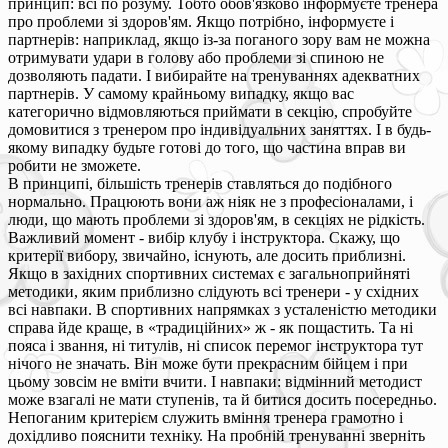
принцип: всі по розуму. Тобто обов'язково інформуєте тренера
про проблеми зі здоров'ям. Якщо потрібно, інформуєте і
партнерів: наприклад, якщо із-за поганого зору вам не можна
отримувати удари в голову або проблеми зі спиною не
дозволяють падати. І вибирайте на тренуваннях адекватних
партнерів. У самому крайньому випадку, якщо вас
категорично відмовляються приймати в секцію, спробуйте
домовитися з тренером про індивідуальних заняттях. І в будь-
якому випадку будьте готові до того, що частина вправ ви
робити не зможете.
В принципі, більшість тренерів ставляться до подібного
нормально. Працюють вони аж ніяк не з професіоналами, і
люди, що мають проблеми зі здоров'ям, в секціях не рідкість.
Важливий момент - вибір клубу і інструктора. Скажу, що
критерії вибору, звичайно, існують, але досить приблизні.
Якщо в західних спортивних системах є загальноприйняті
методики, яким приблизно слідують всі тренери - у східних
всі навпаки. В спортивних напрямках з усталеністю методики
справа йде краще, в «традиційних» ж - як пощастить. Та ні
пояса і звання, ні титулів, ні список перемог інструктора тут
нічого не значать. Він може бути прекрасним бійцем і при
цьому зовсім не вміти вчити. І навпаки: відмінний методист
може взагалі не мати ступенів, та й битися досить посередньо.
Непоганим критерієм служить вміння тренера грамотно і
дохідливо пояснити техніку. На пробній тренуванні зверніть