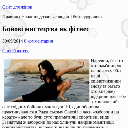
Сайт для жінок
Правильне знання дозволяє людині бути здоровою
Бойові мистецтва як фітнес
30/09/2014
0 комментария
Спосіб життя
Напевно, багато
хто пам'ятає, як
на початку 90-х
наші
співвітчизники
знову (а багато
хто вперше)
відкрили для себе
захоплюючий
світ східних бойових мистецтв. Ні, єдиноборства
практикувалися в Радянському Союзі і в часи «заборони на
карате» - але то були суто прагматичні спортивні види.
Зі зняттям ж заборони до нас хлинули найрізноманітніші
бойові мистецтва, відразу ж знайшли прихильників. І