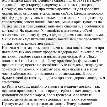
ряд напрямів карате). Серйозна силова підготовка і в такому
традиційному (старому) напрямку карате, як годзю-рю.
Нагадаю, що мова тут про фітнес-тренування для дорослих
людей, яких не цікавить спортивна кар'єра. Цілком природно,
що підхід до тренувань в школах, орієнтованих на підготовку
спортсменів, зовсім інший. Загалом, можна орієнтуватися на
те, яке місце в тренуваннях займають спаринги, в особливості
контактні. Як правило, їх наявність в значимому об'ємі
означатиме серйозну физуху з відповідними навантаженнями.
Якщо немає - тут питання з навантаженнями вам прояснить
тільки тренер конкретної секції.
Новачки часто задають питання, чи можна ним займатися при
наявності тих або інших проблем зі здоров'ям. Звичайно, таке
питання потрібно задавати насамперед лікаря. Але! Лікар
дивиться зі своєї дзвіниці, і йому простіше (та формально і
правильніше) просто не дозволяти. Але як відомо, якщо дуже
хочеться - то можна. У всякому разі, маса людей (і я в тому
числі) займаються при наявності протипоказань. Просто
будьте готові до того, що подбати про своє здоров'я доведеться
самостійно.
до Речі, в секціях прийнято вимагати медичну довідку - так
що якщо протипоказання і справді серйозні, вам доведеться
домовлятися або з лікарем, або з тренером. Або шукати
секцію, де не вимагатимуть довідки - але таких все менше.
Припустимо, вас допустили до занять. Тепер головний