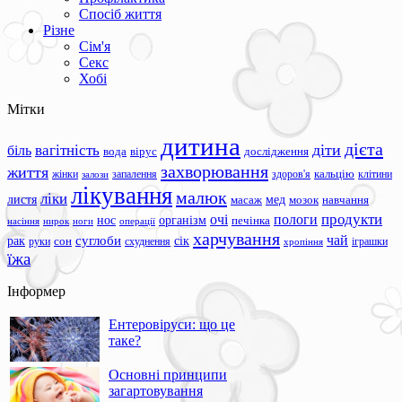
Спосіб життя
Різне
Сім'я
Секс
Хобі
Мітки
дитина
дієта
вагітність
діти
біль
вода
вірус
дослідження
захворювання
життя
жінки
запалення
здоров'я
кальцію
клітини
залози
лікування
малюк
ліки
листя
мед
масаж
мозок
навчання
продукти
очі
пологи
нос
організм
печінка
ноги
операції
насіння
нирок
харчування
чай
суглоби
сік
рак
сон
руки
схуднення
іграшки
хропіння
їжа
Інформер
Ентеровіруси: що це
таке?
Основні принципи
загартовування