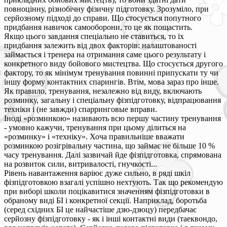
повноцінну, різнобічну фізичну підготовку. Зрозуміло, при
серйозному підході до справи. Що стосується попутного
придбання навичок самооборони, то це як пощастить.
Якщо цього завдання спеціально не ставиться, то їх
придбання залежить від двох факторів: налаштованості
займається і тренера на отримання саме цього результату і
конкретного виду бойового мистецтва. Що стосується другого
фактору, то як мінімум тренування повинні припускати ту чи
іншу форму контактних спарингів. Втім, мова зараз про інше.
Як правило, тренування, незалежно від виду, включають
розминку, загальну і спеціальну фізпідготовку, відпрацювання
техніки і (не завжди) спарринговые вправи.
Іноді «розминкою» називають всю першу частину тренування
- умовно кажучи, тренування при цьому ділиться на
«розминку» і «техніку». Хоча правильніше вважати
розминкою розігрівальну частина, що займає не більше 10 %
часу тренування. Далі зазвичай йде фізпідготовка, спрямована
на розвиток сили, витривалості, гнучкості...
Рівень навантаження варіює дуже сильно, в ряді шкіл
фізпідготовкою взагалі успішно нехтують. Так що рекомендую
при виборі школи поцікавитися значенням фізпідготовки в
обраному виді БІ і конкретної секції. Наприклад, боротьба
(серед східних БІ це найчастіше дзю-дзюцу) передбачає
серйозну фізпідготовку - як і інші контактні види (таеквондо,