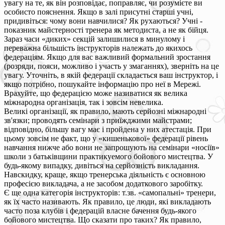
увагу на те, як він розповідає, поправляє, чи розумієте ви
особисто пояснення. Якщо в залі присутні старші учні,
придивіться: чому вони навчилися? Як рухаються? Учні -
показник майстерності тренера як методиста, а не як бійця.
Зараз часи «диких» секцій залишилися в минулому і
переважна більшість інструкторів належать до якихось
федераціям. Якщо для вас важливий формальний зростання
(розряди, пояси, можливо і участь у змаганнях), зверніть на це
увагу. Уточніть, в якій федерації складається ваш інструктор, і
якщо потрібно, пошукайте інформацію про неї в Мережі.
Врахуйте, що федерацією може називатися як велика
міжнародна організація, так і зовсім невелика.
Великі організації, як правило, мають серйозні міжнародні
зв'язки; проводять семінари з приїжджими майстрами;
відповідно, більшу вагу має і пройдена у них атестація. При
цьому зовсім не факт, що у «кишенькової» федерації рівень
навчання нижче або вони не запрошують на семінари «носіїв»
школи з батьківщини практикуемого бойового мистецтва. У
будь-якому випадку, дивіться на серйозність викладання.
Навскидку, краще, якщо тренерська діяльність є основною
професією викладача, а не засобом додаткового заробітку.
Є ще одна категорія інструкторів: т.зв. «самопальні» тренери,
як їх часто називають. Як правило, це люди, які викладають
часто поза клубів і федерацій власне бачення будь-якого
бойового мистецтва. Що сказати про таких? Як правило,