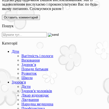
задоволенням вислухаємо і проконсультуємо Вас по будь-
якому питанню. Спілкуємося разом !
Пошук
Категорії
Діти
Вагітність і пологи
Виховання
Здоров’я
Поради батькам
Розвиток
Школа
Здоров'я
Дієти
Здоров'я чоловіків
Лікар відповідає
Лікування
Народна медицина
Профілактика