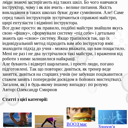
люди знаючі застерігають від таких шкіл. Бо чого навчався
інструктор, чому і як він вчить - велике питання. Якість
викладання в таких школах буває дуже сумнівним. Але! Саме
серед таких інструкторів зустрічаються справжні майстри,
щирі ентузіасти і відмінні інструктора.
Все дуже просто: як правило, подібні майстри знайшли якусь
свою «фішку», сформували систему «під себе» і детально
знають цю «свою» систему. Якщо трапилося так, що їх
індивідуальний метод підходить вам або інструктор вміє
знаходити підхід до учня - можна вважати, що вам пощастило.
Мені не раз і не два зустрічалися такі майстри, і враження від
роботи з ними залишилися найкращі.
Але бувають і відверті шарлатани, і просто люди, погано
підготовлені. Так що повторю: дивіться, як тренер веде
заняття, дивіться на старших учнів (не забувши поцікавитися
стажем занять і попереднім досвідом в бойових мистецтвах).
Загалом, як і в будь-якому іншому випадку: по розуму.
Автор: Олександр Смирнов
Статті з цієї категорії:
ВООЗ має
Здоров'я