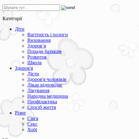
Категорії
Діти
Вагітність і пологи
Виховання
Здоров’я
Поради батькам
Розвиток
Школа
Здоров'я
Дієти
Здоров'я чоловіків
Лікар відповідає
Лікування
Народна медицина
Профілактика
Спосіб життя
Різне
Сім'я
Секс
Хобі