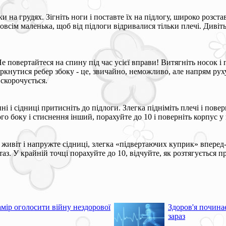
и на грудях. Зігніть ноги і поставте їх на підлогу, широко розс
всім маленька, щоб від підлоги відривалися тільки плечі. Дивіть
Не повертайтеся на спину під час усієї вправи! Витягніть носок і
ркнутися ребер збоку - це, звичайно, неможливо, але напрям рух
 скорочується.
ні і сідниці притисніть до підлоги. Злегка підніміть плечі і пове
ого боку і стиснення інший, порахуйте до 10 і поверніть корпус 
 живіт і напружте сідниці, злегка «підвертаючих куприк» вперед-в
з. У крайній точці порахуйте до 10, відчуйте, як розтягується пр
мір оголосити війну нездорової
Здоров'я почина
зараз