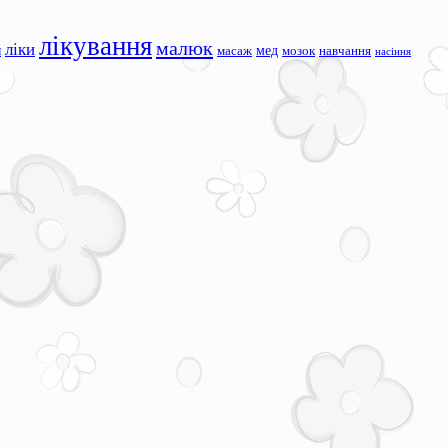
лікування
малюк
ліки
я
мед
масаж
мозок
навчання
насіння