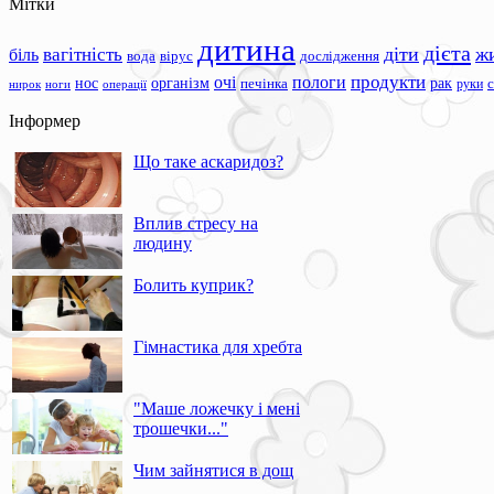
Мітки
дитина
дієта
вагітність
діти
ж
біль
вода
вірус
дослідження
продукти
очі
пологи
нос
організм
рак
печінка
руки
ноги
операції
нирок
Інформер
Що таке аскаридоз?
Вплив стресу на
людину
Болить куприк?
Гімнастика для хребта
"Маше ложечку і мені
трошечки..."
Чим зайнятися в дощ