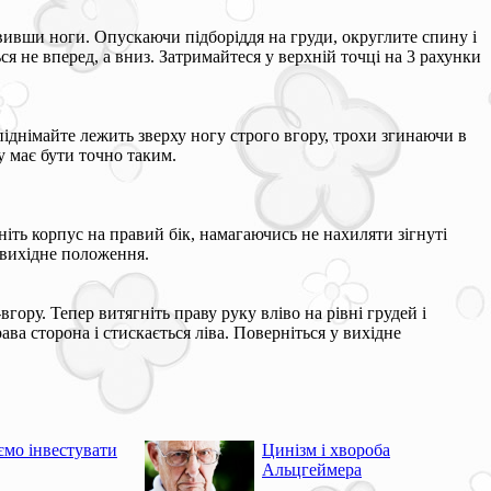
тавивши ноги. Опускаючи підборіддя на груди, округлите спину і
ся не вперед, а вниз. Затримайтеся у верхній точці на 3 рахунки
 піднімайте лежить зверху ногу строго вгору, трохи згинаючи в
у має бути точно таким.
рніть корпус на правий бік, намагаючись не нахиляти зігнуті
у вихідне положення.
гору. Тепер витягніть праву руку вліво на рівні грудей і
ава сторона і стискається ліва. Поверніться у вихідне
ємо інвестувати
Цинізм і хвороба
Альцгеймера