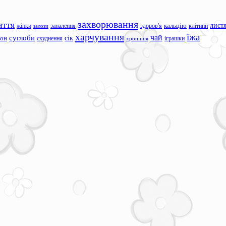
захворювання
иття
лист
жінки
запалення
здоров'я
кальцію
клітини
залози
харчування
їжа
чай
суглоби
сік
сон
схуднення
іграшки
хропіння