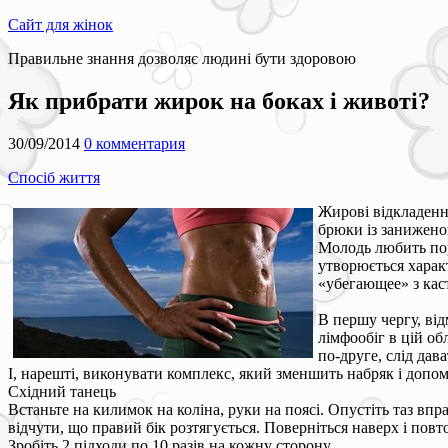
Сайт для жінок
Правильне знання дозволяє людині бути здоровою
Як прибрати жирок на боках і животі?
30/09/2014
0 комментария
Спосіб життя
Жирові відкладення
брюки із заниженою
Молодь любить порі
утворюється харак
«убегающее» з каст
В першу чергу, від
лімфообіг в цій о
по-друге, слід дав
І, нарешті, виконувати комплекс, який зменшить набряк і допо
Східний танець
Встаньте на килимок на коліна, руки на поясі. Опустіть таз впр
відчути, що правий бік розтягується. Поверніться наверх і повто
Зробіть 2 підходи по 10 разів на кожну сторону.