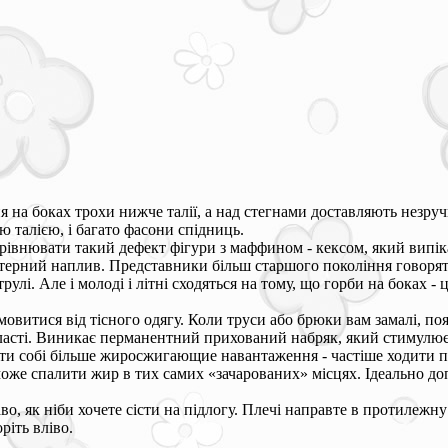
 на боках трохи нижче талії, а над стегнами доставляють незручн
 талією, і багато фасони спідниць.
внювати такий дефект фігури з маффином - кексом, який випікают
терний наплив. Представники більш старшого покоління говорять
рулі. Але і молоді і літні сходяться на тому, що горби на боках -
мовитися від тісного одягу. Коли труси або брюки вам замалі, поя
бласті. Виникає перманентний прихований набряк, який стимулю
ати собі більше жиросжигающие навантаження - частіше ходити пі
може спалити жир в тих самих «зачарованих» місцях. Ідеально д
аво, як ніби хочете сісти на підлогу. Плечі направте в протилежн
ріть вліво.