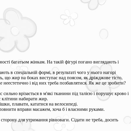
ості багатьом жінкам. На такій фігурі погано виглядають і
ь в спеціальній формі, в результаті чого у нього нагорі
, що жир на боках виступає над поясом, як дріжджове тісто,
 це неестетично і від них треба позбавлятися. Як же це зробити?
с сильно врізається в м'які тканини під талією і порушує крово і
є клітини набирати жир.
шки, плавати, кататися на велосипеді.
оповнити вправи масажем, хоча б і власними руками.
у сторону для утримання рівноваги. Сідати не треба, досить