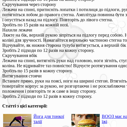
Скручування через сторону
Лежачи на спині, притисніть лопатки і потилиця до підлоги, рук
потягніться лобом до правого стегна. Амплітуда повинна бути зо
і опустіться назад на підлогу. Повторіть до лівого стегна.
Зробіть по 15 разів на кожній нозі.
Нахили лежачи
Ляжте на бік, верхній рукою зіпріться на підлогу перед собою. 
коліні для зручності. Намагайтеся верхньою частиною стегна то
Відчувайте, як нижня сторона тулуба витягується, а верхній бік
Зробіть 2 підходи по 12 разів на кожну сторону.
Скручування вбік
Лежачи на спині, витягніть руки над головою, ноги зігніть, ступ
коліна. Не відривайте таз повністю! Відчуєте розтягування одн
Зробіть по 15 разів в кожну сторону.
Витягування стоячи
Встаньте прямо, руки на поясі, ноги на ширині стегон. Втягніть
повертайте корпус за рукою, не розгортаючи і не розслабляючи та
положення і повторіть те ж саме в іншу сторону.
Зробіть 2 підходи по 12 разів в кожну сторону.
Статті з цієї категорії:
Йога для тонкої
ВООЗ має на
талії
їжі