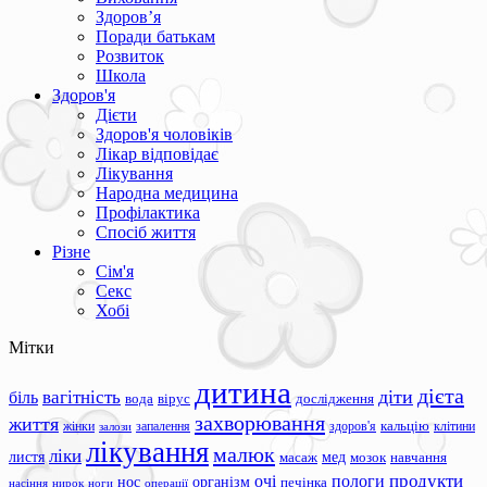
Здоров’я
Поради батькам
Розвиток
Школа
Здоров'я
Дієти
Здоров'я чоловіків
Лікар відповідає
Лікування
Народна медицина
Профілактика
Спосіб життя
Різне
Сім'я
Секс
Хобі
Мітки
дитина
дієта
вагітність
діти
біль
вода
вірус
дослідження
захворювання
життя
жінки
запалення
здоров'я
кальцію
клітини
залози
лікування
малюк
ліки
листя
мед
масаж
мозок
навчання
продукти
очі
пологи
нос
організм
печінка
ноги
операції
насіння
нирок