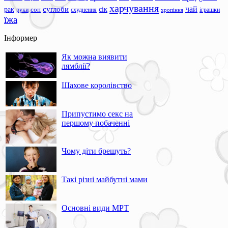
харчування
чай
суглоби
сік
рак
сон
руки
схуднення
іграшки
хропіння
їжа
Інформер
Як можна виявити
лямблії?
Шахове королівство
Припустимо секс на
першому побаченні
Чому діти брешуть?
Такі різні майбутні мами
Основні види МРТ