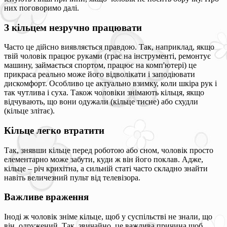
них поговоримо далі.
З кільцем незручно працювати
Часто це дійсно виявляється правдою. Так, наприклад, якщо
твій чоловік працює руками (грає на інструменті, ремонтує
машину, займається спортом, працює на комп'ютері) це
прикраса реально може його відволікати і заподіювати
дискомфорт. Особливо це актуально взимку, коли шкіра рук і
так чутлива і суха. Також чоловіки знімають кільця, якщо
відчувають, що вони одужали (кільце тисне) або схудли
(кільце злітає).
Кільце легко втратити
Так, знявши кільце перед роботою або сном, чоловік просто
елементарно може забути, куди ж він його поклав. Адже,
кільце – річ крихітна, а сильній статі часто складно знайти
навіть величезний пульт від телевізора.
Важливе враження
Іноді ж чоловік зніме кільце, щоб у суспільстві не знали, що
він одружений. Так, звичайно, це важлива причина щоб