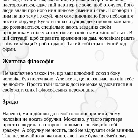
насторожиться, адже твій партнер не хоче, щоб оточуючі його
люди знали про його нинішньому сімейний стан. Поговори з
ним на цю тему і з'ясуй, чим саме викликано його небажання
носити обручку. Буває й інша ситуація: деякі молоді компанії,
що розвиваються, спеціально дають завдання своїм
працівникам спілкуватися тільки з клієнтами жіночої статі. В
цій ситуації, щоб справити враження на дам, чоловікам радять
знімати кільця їх роботодавці. Такий собі стратегічний хід
фірми.
Життєва філософія
Не виключено також і те, що ваш шлюбний союз з боку
чоловіка був поступкою. Але все ж, це не означає, що він тебе
не любить. Просто твій чоловік досі не може відмовитися від
своїх життєвих і філософських переконань.
Зрада
Нарешті, ми підійшли до самої головної причини, чому
чоловіки не носять обручки. Можливо, у твого партнера
просто є людина на стороні. Іншими словами, він тобі
зраджує. А обручку не носить, щоб не відчувати себе винним.
Так, це, звичайно ж, жахливо, але і таке буває в сімейному