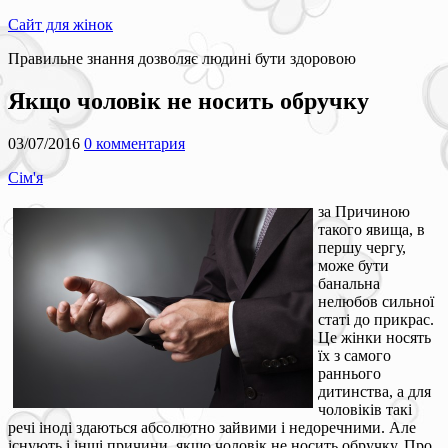
Сайт для жінок
Правильне знання дозволяє людині бути здоровою
Якщо чоловік не носить обручку
03/07/2016
0 комментария
Сім'я
за Причиною
такого явища, в
першу чергу,
може бути
банальна
нелюбов сильної
статі до прикрас.
Це жінки носять
їх з самого
раннього
дитинства, а для
чоловіків такі
речі іноді здаються абсолютно зайвими і недоречними. Але
існують і інші причини, якщо чоловік не носить обручку. Про