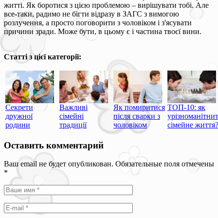
житті. Як боротися з цією проблемою – вирішувати тобі. Але
все-таки, радимо не бігти відразу в ЗАГС з вимогою
розлучення, а просто поговорити з чоловіком і з'ясувати
причини зради. Може бути, в цьому є і частина твоєї вини.
Статті з цієї категорії:
Важливі
ТОП-10: як
Секрети
Як помиритися
сімейні
урізноманітни
дружної
після сварки з
традиції
сімейне життя
родини
чоловіком
Оставить комментарий
Ваш email не будет опубликован. Обязательные поля отмечены
*