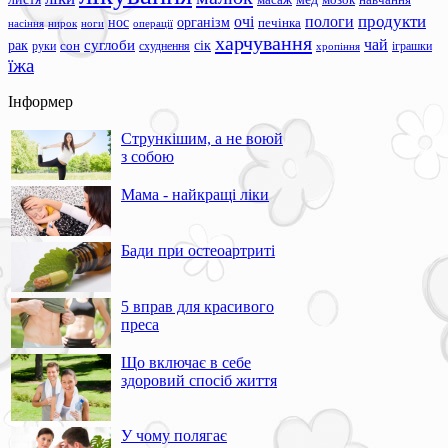
навчання
продукти
очі
пологи
нос
організм
печінка
ноги
операції
насіння
нирок
харчування
чай
суглоби
сік
рак
сон
руки
схуднення
іграшки
хропіння
їжа
Інформер
Стрункішим, а не воюй
з собою
Мама - найкращі ліки
Бади при остеоартриті
5 вправ для красивого
преса
Що включає в себе
здоровий спосіб життя
У чому полягає