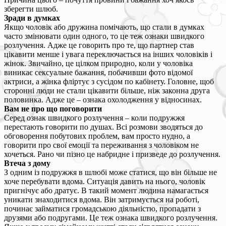
зберегти шлюб.
Зради в думках
Якщо чоловік або дружина помічають, що стали в думках
часто змінювати один одного, то це теж ознаки швидкого
розлучення. Адже це говорить про те, що партнер став
цікавити менше і увага переключається на інших чоловіків і
жінок. Звичайно, це цілком природно, коли у чоловіка
виникає сексуальне бажання, побачивши фото відомої
актриси, а жінка фліртує з сусідом по кабінету. Головне, щоб
сторонні люди не стали цікавити більше, ніж законна друга
половинка. Адже це – ознака охолодження у відносинах.
Вам не про що поговорити
Серед ознак швидкого розлучення – коли подружжя
перестають говорити по душах. Всі розмови зводяться до
обговорення побутових проблем, вам просто нудно, а
говорити про свої емоції та переживання з чоловіком не
хочеться. Рано чи пізно це набридне і призведе до розлучення.
Втеча з дому
З одним із подружжя в шлюбі може статися, що він більше не
хоче перебувати вдома. Ситуація давить на нього, чоловік
пригнічує або дратує. В такий момент людина намагається
уникати знаходитися вдома. Він затримується на роботі,
починає займатися громадською діяльністю, пропадати з
друзями або подругами. Це теж ознака швидкого розлучення.