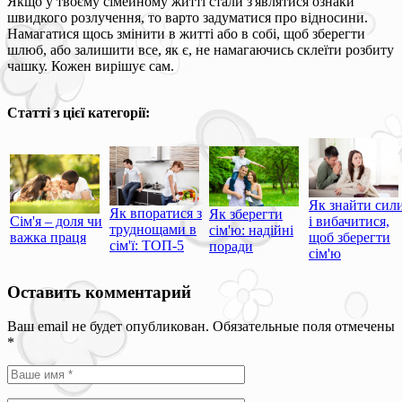
Якщо у твоєму сімейному житті стали з'являтися ознаки
швидкого розлучення, то варто задуматися про відносини.
Намагатися щось змінити в житті або в собі, щоб зберегти
шлюб, або залишити все, як є, не намагаючись склеїти розбиту
чашку. Кожен вирішує сам.
Статті з цієї категорії:
Як знайти сил
Як впоратися з
Як зберегти
Сім'я – доля чи
і вибачитися,
труднощами в
сім'ю: надійні
важка праця
щоб зберегти
сім'ї: ТОП-5
поради
сім'ю
Оставить комментарий
Ваш email не будет опубликован. Обязательные поля отмечены
*