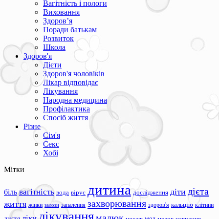
Вагітність і пологи
Виховання
Здоров’я
Поради батькам
Розвиток
Школа
Здоров'я
Дієти
Здоров'я чоловіків
Лікар відповідає
Лікування
Народна медицина
Профілактика
Спосіб життя
Різне
Сім'я
Секс
Хобі
Мітки
дитина
дієта
вагітність
діти
біль
вода
вірус
дослідження
захворювання
життя
жінки
запалення
здоров'я
кальцію
клітини
залози
лікування
малюк
ліки
листя
мед
масаж
мозок