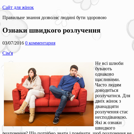
Сайт для жінок
Правильне знання дозволяє людині бути здоровою
Ознаки швидкого розлучення
03/07/2016
0 комментария
Сім'я
Не всі шлюби
бувають
однаково
щасливими.
Часто людям
доводиться
розлучатися. Для
двох жінок з
дванадцяти
розлучення стає
несподіванкою.
Які ж ознаки
швидкого
розлучення? Що потрібно знати і помічати, щоб розлучення не