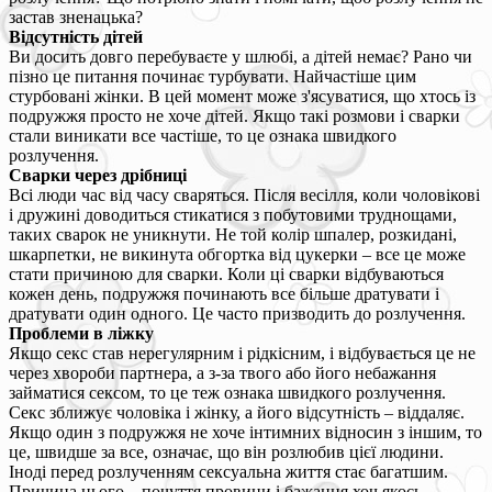
застав зненацька?
Відсутність дітей
Ви досить довго перебуваєте у шлюбі, а дітей немає? Рано чи
пізно це питання починає турбувати. Найчастіше цим
стурбовані жінки. В цей момент може з'ясуватися, що хтось із
подружжя просто не хоче дітей. Якщо такі розмови і сварки
стали виникати все частіше, то це ознака швидкого
розлучення.
Сварки через дрібниці
Всі люди час від часу сваряться. Після весілля, коли чоловікові
і дружині доводиться стикатися з побутовими труднощами,
таких сварок не уникнути. Не той колір шпалер, розкидані,
шкарпетки, не викинута обгортка від цукерки – все це може
стати причиною для сварки. Коли ці сварки відбуваються
кожен день, подружжя починають все більше дратувати і
дратувати один одного. Це часто призводить до розлучення.
Проблеми в ліжку
Якщо секс став нерегулярним і рідкісним, і відбувається це не
через хвороби партнера, а з-за твого або його небажання
займатися сексом, то це теж ознака швидкого розлучення.
Секс зближує чоловіка і жінку, а його відсутність – віддаляє.
Якщо один з подружжя не хоче інтимних відносин з іншим, то
це, швидше за все, означає, що він розлюбив цієї людини.
Іноді перед розлученням сексуальна життя стає багатшим.
Причина цього – почуття провини і бажання хоч якось