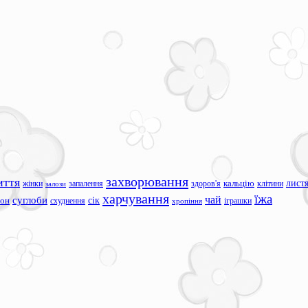
захворювання
иття
лист
жінки
запалення
здоров'я
кальцію
клітини
залози
харчування
їжа
чай
суглоби
сік
сон
схуднення
іграшки
хропіння