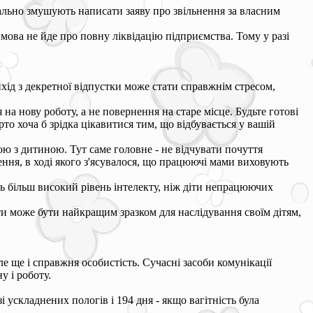
вально змушують написати заяву про звільнення за власним
мова не йде про повну ліквідацію підприємства. Тому у разі
ихід з декретної відпустки може стати справжнім стресом,
на нову роботу, а не повернення на старе місце. Будьте готові
то хоча б зрідка цікавитися тим, що відбувається у вашій
ою з дитиною. Тут саме головне - не відчувати почуття
ння, в ході якого з'ясувалося, що працюючі мами виховують
ть більш високий рівень інтелекту, ніж діти непрацюючих
ти може бути найкращим зразком для наслідування своїм дітям,
е ще і справжня особистість. Сучасні засоби комунікації
 і роботу.
зі ускладнених пологів і 194 дня - якщо вагітність була