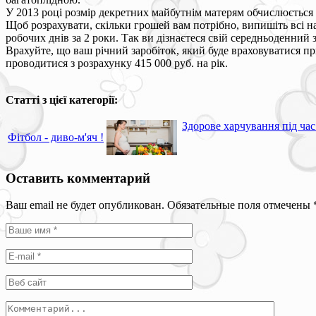
У 2013 році розмір декретних майбутнім матерям обчислюється в
Щоб розрахувати, скільки грошей вам потрібно, випишіть всі на
робочих днів за 2 роки. Так ви дізнаєтеся свій середньоденний 
Врахуйте, що ваш річний заробіток, який буде враховуватися пр
проводитися з розрахунку 415 000 руб. на рік.
Статті з цієї категорії:
Здорове харчування під час 
Фітбол - диво-м'яч !
Оставить комментарий
Ваш email не будет опубликован. Обязательные поля отмечены