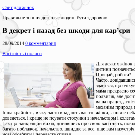
Сайт для жінок
Правильне знання дозволяє людині бути здоровою
В декрет і назад без шкоди для кар’єри
28/09/2014
0 комментария
Вагітність і пологи
Для деяких жінок р
дитини позначиться
Прощай, робота?
Часто, довідавшись
здається, що очік
мама прекрасно се
подвигів, але доси
ваша працездатніст
механізм природа 
Інша крайність, в яку часто впадають вагітні жінки, - повне не
доведеться, і краще не псувати стосунки з начальством і колега
Так що найкращий вихід, дізнавшись про свою вагітність, пові
багато поблажок, начальство, швидше за все, піде вам назустріч
нові обов'язки і передасте справи.