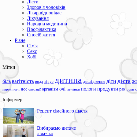
Дієти
Здоров'я чоловіків
Лікар відповідає
Лікування
Народна медицина
Профілактика
Спосіб життя
Різне
Сім'я
Секс
Хобі
Мітки
дитина
дієта
вагітність
діти
ж
біль
вода
вірус
дослідження
продукти
очі
пологи
нос
організм
рак
печінка
руки
ноги
операції
нирок
Інформер
Рецепт сімейного щастя
Вибираємо дитяче
ліжечко