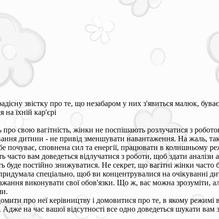
адісну звістку про те, що незабаром у них з'явиться малюк, бува
 на їхній кар'єрі
 про свою вагітність, жінки не поспішають розлучатися з роботою
ування дитини - не привід зменшувати навантаження. На жаль, та
бе почуває, сповнена сил та енергії, працювати в колишньому ре
ть часто вам доведеться відлучатися з роботи, щоб здати аналізи
ь буде постійно знижуватися. Не секрет, що вагітні жінки часто б
придумала спеціально, щоб ви концентрувалися на очікуванні дит
бажання виконувати свої обов'язки. Що ж, вас можна зрозуміти, ал
ми.
домити про неї керівництву і домовитися про те, в якому режимі
. Адже на час вашої відсутності все одно доведеться шукати вам 