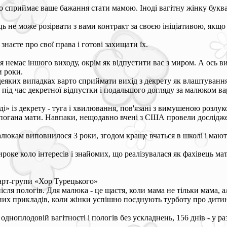
ьно сприймає ваше бажання стати мамою. Іноді вагітну жінку бук
ь не може розірвати з вами контракт за своєю ініціативою, якщо 
наєте про свої права і готові захищати їх.
я немає іншого виходу, окрім як відпустити вас з миром. А ось в
и роки.
деяких випадках варто сприймати вихід з декрету як влаштування 
 під час декретної відпустки і подальшого догляду за малюком вар
ді» із декрету - туга і хвилювання, пов'язані з вимушеною розлук
- погана мати. Навпаки, нещодавно вчені з США провели дослідже
малюкам виповнилося 3 роки, згодом краще вчаться в школі і маю
оке коло інтересів і знайомих, що реалізувалася як фахівець ма
 арт-групи «Хор Турецького»
ля пологів. Для малюка - це щастя, коли мама не тільки мама, ал
их прикладів, коли жінки успішно поєднують турботу про дитину
одноплодовій вагітності і пологів без ускладнень, 156 днів - у ра