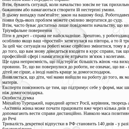
Втім, бувають ситуації, коли начальство зовсім не так прихил
бажанням або намагаються створити їй нестерпні умови.
В цьому випадку пам'ятайте: закон на вашому боці. Роботодавец
появи будь-яких проблем можете сміливо звертатися до суду.
Втім, часто буває достатньо лише повідомити начальству, що ви з
Тріумфальне повернення
Піти в декрет - справа не найскладніше. Зрештою, у роботодавц
особливо якщо ваш «простий» затягнулася на півтора, а то й тр
За цей час ситуація на роботі може серйозно змінитися, тому в 
до того, що вам знову доведеться входити в курс справи, так що
професійній сфері і намагатися не втрачати зв'язок з колегами.
Ще одна неприємність, що підстерігає більшість жінок «на вихо
провини. Те, що ви повернулися до роботи, не означає, що ви 
дітей не гірше, а іноді навіть краще за домогосподарок.
Виявляється, що діти, чиї мами вийшли на роботу до того, як 
матерів.
Експерти пояснюють це тим, що підтримує себе у формі, має шир
ніж домогосподарка.
Особиста думка
Михайло Турецький, народний артист Росії, керівник, творець
-Активна жінка може почати працювати вже через кілька днів піс
допомагають вести справи дистанційно. Навколо маса позитивн
до Речі
Тривалість декретної відпустки в РФ становить 140 днів - у разі 
багатоплідною.