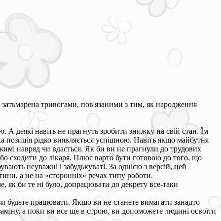
є затьмарена тривогами, пов'язаними з тим, як народження
. А деякі навіть не прагнуть зробити знижку на свій стан. Їм
ка позиція рідко виявляється успішною. Навіть якщо майбутня
жимі навряд чи вдасться. Як би ви не прагнули до трудових
 або сходити до лікаря. Плюс варто бути готовою до того, що
увають неуважні і забудькуваті. За однією з версій, цей
ини, а не на «сторонніх» речах типу роботи.
е, як би те ні було, допрацювати до декрету все-таки
 ви будете працювати. Якщо ви не станете вимагати занадто
заміну, а поки ви все ще в строю, ви допоможете людині освоїти