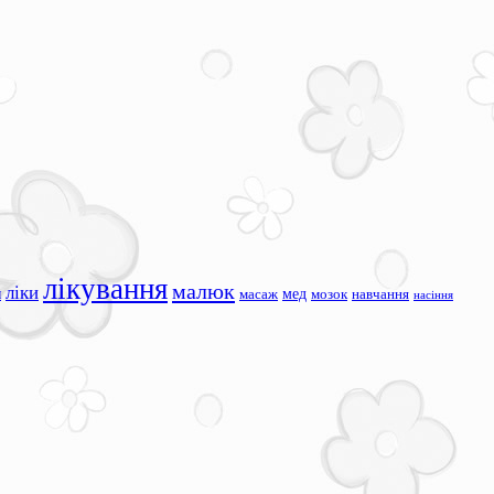
лікування
малюк
ліки
я
мед
масаж
мозок
навчання
насіння