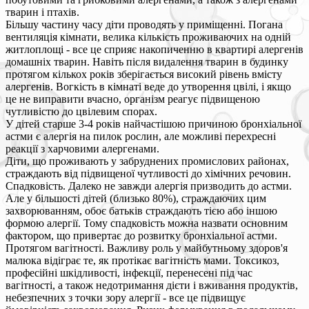
тварин і птахів.
Більшу частину часу діти проводять у приміщенні. Погана
вентиляція кімнати, велика кількість проживаючих на одній
житлоплощі - все це сприяє накопиченню в квартирі алергенів
домашніх тварин. Навіть після видалення тварин в будинку
протягом кількох років зберігається високий рівень вмісту
алергенів. Вогкість в кімнаті веде до утворення цвілі, і якщо
це не виправити вчасно, організм реагує підвищеною
чутливістю до цвілевим спорах.
У дітей старше 3-4 років найчастішою причиною бронхіальної
астми є алергія на пилок рослин, але можливі перехресні
реакції з харчовими алергенами.
Діти, що проживають у забруднених промислових районах,
страждають від підвищеної чутливості до хімічних речовин.
Спадковість. Далеко не завжди алергія призводить до астми.
Але у більшості дітей (близько 80%), страждаючих цим
захворюванням, обоє батьків страждають тією або іншою
формою алергії. Тому спадковість можна назвати основним
фактором, що привертає до розвитку бронхіальної астми.
Протягом вагітності. Важливу роль у майбутньому здоров'я
малюка відіграє те, як протікає вагітність мами. Токсикоз,
професійні шкідливості, інфекції, перенесені під час
вагітності, а також недотримання дієти і вживання продуктів,
небезпечних з точки зору алергії - все це підвищує