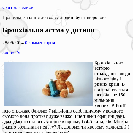
Сайт для жінок
Правильне знання дозволяє людині бути здоровою
Бронхіальна астма у дитини
28/09/2014
0 комментария
Здоров’я
Бронхіальною
астмою
страждають люди
різного віку і
різних країн. В
світі налічується
вже більше 150
мільйонів
хворих. В Росії
нею страждає близько 7 мільйонів осіб, причому у кожного
сьомого вона протікає дуже важко. І це тільки офіційні дані,
адже діагноз ставиться лише в одному із 4-5 випадків. Можна
вчасно розпізнати недугу? Як допомогти хворому малюкові? І
чи можна уникнути цієї недуги?