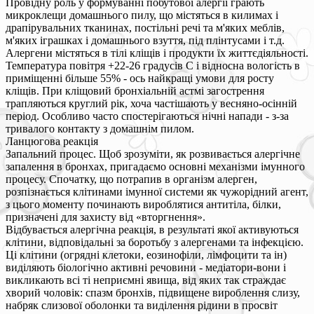
Провідну роль у формуванні побутової алергії грають
микроклещи домашнього пилу, що містяться в килимах і
драпірувальних тканинах, постільні речі та м'яких меблів,
м'яких іграшках і домашнього взуття, під плінтусами і т.д.
Алергени містяться в тілі кліщів і продукти їх життєдіяльності.
Температура повітря +22-26 градусів C і відносна вологість в
приміщенні більше 55% - ось найкращі умови для росту
кліщів. При кліщовий бронхіальній астмі загострення
трапляються круглий рік, хоча частішають у весняно-осінній
період. Особливо часто спостерігаються нічні напади - з-за
тривалого контакту з домашнім пилом.
Ланцюгова реакція
Запальний процес. Щоб зрозуміти, як розвивається алергічне
запалення в бронхах, пригадаємо основні механізми імунного
процесу. Спочатку, що потрапив в організм алерген,
розпізнається клітинами імунної системи як чужорідний агент,
з цього моменту починають вироблятися антитіла, білки,
призначені для захисту від «вторгнення».
Відбувається алергічна реакція, в результаті якої активуються
клітини, відповідальні за боротьбу з алергенами та інфекцією.
Ці клітини (огрядні клетоки, еозинофіли, лімфоцити та ін)
виділяють біологічно активні речовини - медіатори-вони і
викликають всі ті неприємні явища, від яких так страждає
хворий чоловік: спазм бронхів, підвищене вироблення слизу,
набряк слизової оболонки та виділення рідини в просвіт