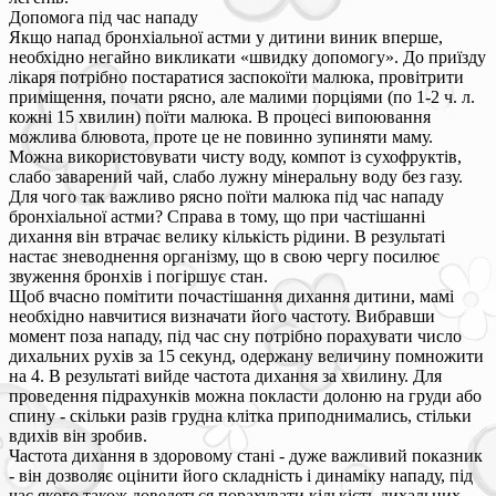
Допомога під час нападу
Якщо напад бронхіальної астми у дитини виник вперше,
необхідно негайно викликати «швидку допомогу». До приїзду
лікаря потрібно постаратися заспокоїти малюка, провітрити
приміщення, почати рясно, але малими порціями (по 1-2 ч. л.
кожні 15 хвилин) поїти малюка. В процесі випоювання
можлива блювота, проте це не повинно зупиняти маму.
Можна використовувати чисту воду, компот із сухофруктів,
слабо заварений чай, слабо лужну мінеральну воду без газу.
Для чого так важливо рясно поїти малюка під час нападу
бронхіальної астми? Справа в тому, що при частішанні
дихання він втрачає велику кількість рідини. В результаті
настає зневоднення організму, що в свою чергу посилює
звуження бронхів і погіршує стан.
Щоб вчасно помітити почастішання дихання дитини, мамі
необхідно навчитися визначати його частоту. Вибравши
момент поза нападу, під час сну потрібно порахувати число
дихальних рухів за 15 секунд, одержану величину помножити
на 4. В результаті вийде частота дихання за хвилину. Для
проведення підрахунків можна покласти долоню на груди або
спину - скільки разів грудна клітка приподнимались, стільки
вдихів він зробив.
Частота дихання в здоровому стані - дуже важливий показник
- він дозволяє оцінити його складність і динаміку нападу, під
час якого також доведеться порахувати кількість дихальних