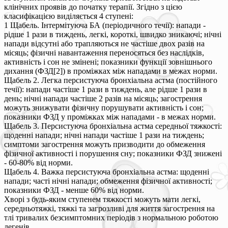
клінічних проявів до початку терапії. Згідно з цією
класифікацією виділяється 4 ступені:
1 Щабель. Інтермітуюча БА (періодичного течії): напади -
рідше 1 рази в тиждень, легкі, короткі, швидко зникаючі; нічні
напади відсутні або трапляються не частіше двох разів на
місяць; фізичні навантаження переносяться без наслідків,
активність і сон не змінені; показники функції зовнішнього
дихання (ФЗД[2]) в проміжках між нападами в межах норми.
Щабель 2. Легка персистуюча бронхіальна астма (постійного
течії): напади частіше 1 рази в тиждень, але рідше 1 рази в
день; нічні напади частіше 2 разів на місяць; загострення
можуть знижувати фізичну порушувати активність і сон;
показники ФЗД у проміжках між нападами - в межах норми.
Щабель 3. Персистуюча бронхіальна астма середньої тяжкості:
щоденні напади; нічні напади частіше 1 рази на тиждень;
симптоми загострення можуть призводити до обмеження
фізичної активності і порушення сну; показники ФЗД знижені
- 60-80% від норми.
Щабель 4. Важка персистуюча бронхіальна астма: щоденні
напади; часті нічні напади; обмеження фізичної активності;
показники ФЗД - менше 60% від норми.
Хворі з будь-яким ступенем тяжкості можуть мати легкі,
середньотяжкі, тяжкі та загрозливі для життя загострення на
тлі тривалих безсимптомних періодів з нормальною роботою
легенів.