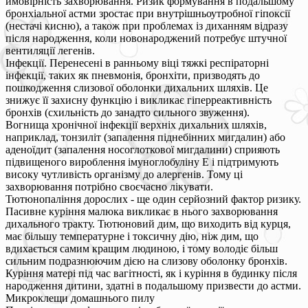
ймовірність захворювання. Ризик формування в подальшому
бронхіальної астми зростає при внутрішньоутробної гіпоксії
(нестачі кисню), а також при проблемах із диханням відразу
після народження, коли новонароджений потребує штучної
вентиляції легенів.
Інфекції. Перенесені в ранньому віці тяжкі респіраторні
інфекції, таких як пневмонія, бронхіти, призводять до
пошкодження слизової оболонки дихальних шляхів. Це
знижує її захисну функцію і викликає гіперреактивність
бронхів (схильність до занадто сильного звуження).
Вогнища хронічної інфекції верхніх дихальних шляхів,
наприклад, тонзиліт (запалення піднебінних мигдалин) або
аденоїдит (запалення носоглоткової мигдалини) сприяють
підвищеного вироблення імуноглобуліну Е і підтримують
високу чутливість організму до алергенів. Тому ці
захворювання потрібно своєчасно лікувати.
Тютюнопаління дорослих - ще один серйозний фактор ризику.
Пасивне куріння малюка викликає в нього захворювання
дихального тракту. Тютюновий дим, що виходить від курця,
має більшу температурне і токсичну дію, ніж дим, що
вдихається самим кращим людиною, і тому володіє більш
сильним подразнюючим дією на слизову оболонку бронхів.
Куріння матері під час вагітності, як і куріння в будинку після
народження дитини, здатні в подальшому призвести до астми.
Микроклещи домашнього пилу