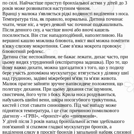
по силі. Найчастіше приступ бронхіальної астми у дітей до 3
років може розвиватися наступним чином.
Вранці у малюка з'являється рідкі водянисті виділення з носа.
Температура тіла, як правило, нормальна. Дитина починає
чхати, чеше ніс, а через деякий час починає подкашливать.
Після денного сну, а частіше вночі або вночі кашель
посилюється. Він стає нападоподібний, наполегливою. На
вершині кашлю можлива блювота, вміст якої можна помітити
в'язку слизову мокротиння. Саме в'язка мокрота провокує
блювотний рефлекс.
Дитина стає неспокійним, не бажає лежати, дихає часто, при
цьому видих утруднений (експіраторна задишка). Про те, що
йому важко дихати, можна здогадатися з того, що у подиху
бере участь допоміжна мускулатура: втягується у ділянку шиї
над грудиною, задіяні міжреберні м'язи та м'язи живота.
Малюк прагне зайняти зручне напівсидяче положення, що
полегшує дихання. При цьому дихання стає шумним,
свистячим, його чути з боку. Крила носа роздуваються,
набухають шийні вени, шкіра носогубного трикутника,
кистей і стоп ставати синюшного. Під час нападу може
піднятися температура, і це стає причиною помилкового
діагнозу - «ГРВІ», «бронхіт» або «пневмонія».
У дітей після 3 років напад бронхіальної астми здебільшого
пов'язаний зі спазмом гладкої мускулатури бронхів, а
виділення слизу в просвіт бронхів і запальний набряк слизової