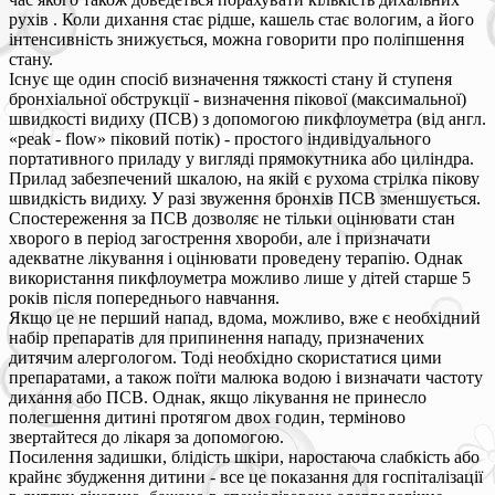
рухів . Коли дихання стає рідше, кашель стає вологим, а його
інтенсивність знижується, можна говорити про поліпшення
стану.
Існує ще один спосіб визначення тяжкості стану й ступеня
бронхіальної обструкції - визначення пікової (максимальної)
швидкості видиху (ПСВ) з допомогою пикфлоуметра (від англ.
«peak - flow» піковий потік) - простого індивідуального
портативного приладу у вигляді прямокутника або циліндра.
Прилад забезпечений шкалою, на якій є рухома стрілка пікову
швидкість видиху. У разі звуження бронхів ПСВ зменшується.
Спостереження за ПСВ дозволяє не тільки оцінювати стан
хворого в період загострення хвороби, але і призначати
адекватне лікування і оцінювати проведену терапію. Однак
використання пикфлоуметра можливо лише у дітей старше 5
років після попереднього навчання.
Якщо це не перший напад, вдома, можливо, вже є необхідний
набір препаратів для припинення нападу, призначених
дитячим алергологом. Тоді необхідно скористатися цими
препаратами, а також поїти малюка водою і визначати частоту
дихання або ПСВ. Однак, якщо лікування не принесло
полегшення дитині протягом двох годин, терміново
звертайтеся до лікаря за допомогою.
Посилення задишки, блідість шкіри, наростаюча слабкість або
крайнє збудження дитини - все це показання для госпіталізації