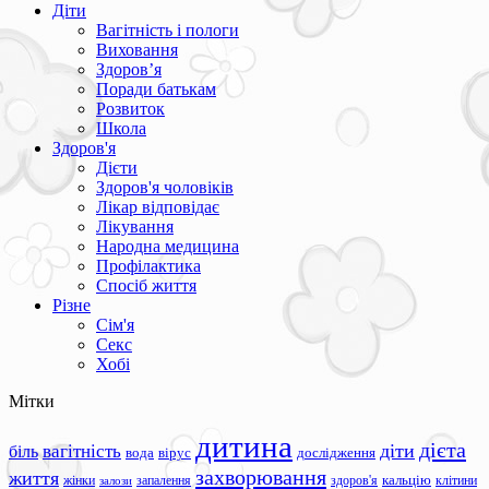
Діти
Вагітність і пологи
Виховання
Здоров’я
Поради батькам
Розвиток
Школа
Здоров'я
Дієти
Здоров'я чоловіків
Лікар відповідає
Лікування
Народна медицина
Профілактика
Спосіб життя
Різне
Сім'я
Секс
Хобі
Мітки
дитина
дієта
вагітність
діти
біль
вода
вірус
дослідження
захворювання
життя
жінки
запалення
здоров'я
кальцію
клітини
залози