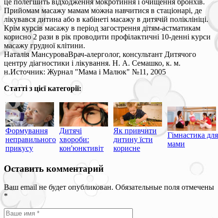
це полегшить відходження мокротиння і очищення бронхів.
Прийомам масажу мамам можна навчитися в стаціонарі, де
лікувався дитина або в кабінеті масажу в дитячій поліклініці.
Крім курсів масажу в період загострення дітям-астматикам
корисно 2 рази в рік проводити профілактичні 10-денні курси
масажу грудної клітини.
Наталія МансуроваВрач-алерголог, консультант Дитячого
центру діагностики і лікування. Н. А. Семашко, к. м.
н.Источник: Журнал "Мама і Малюк" №11, 2005
Статті з цієї категорії:
Формування
Дитячі
Як привчити
Гімнастика для
неправильного
хвороби:
дитину їсти
мами
прикусу
кон'юнктивіт
корисне
Оставить комментарий
Ваш email не будет опубликован. Обязательные поля отмечены
*