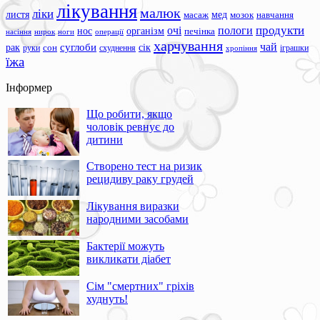
лікування
малюк
ліки
листя
мед
масаж
мозок
навчання
продукти
очі
пологи
нос
організм
печінка
ноги
операції
насіння
нирок
харчування
чай
суглоби
сік
рак
сон
руки
схуднення
іграшки
хропіння
їжа
Інформер
Що робити, якщо
чоловік ревнує до
дитини
Створено тест на ризик
рецидиву раку грудей
Лікування виразки
народними засобами
Бактерії можуть
викликати діабет
Сім "смертних" гріхів
худнуть!