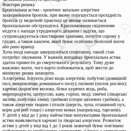
Фактори ризику
Бронхіальна астма - хронічне запальне алергічне
захворювання бронхів, при якому порушується прохідність
бронхів (у медичній практиці це явище називається
бронхіальною обструкцією). Красномовним свідченням
недуги є напади утрудненого дихання і задухи, що
супроводжуються свистящими хрипами, почуття сорому у
грудях, а також кашлем, який буває особливо болісний вночі
або рано вранці.
Хоча іноді напади завершуються спонтанно, такий стан
потребує лікування. У важких випадках бронхіальна астма
здатна привести до смертельного результату. Тому дуже
важливо знати, чого варто побоюватися, щоб звести до
мінімуму ризик захворіти.
Аллегрены. Існують різні види алергенів: побутові (домашній
пил, микроклещи домашнього пилу); пилкові (пилок рослин);
харчові (коров'яче молоко, білки курячих яєць, риба,
морепродукти, цитрусові, каву, горіхи, мед); хімічні (лікарські
засоби, побутова хімія); грибкові (спори цвілевих грибків), а
також алергени тварин і птахів (шерсть, лупа, пташиний пух,
корм для риб тощо) і алергени комах (наприклад, тарганів).
У дітей у віці до 1 року найчастіше винуватцями бронхіальної
астми виявляються харчові та лікарські алергени. Розвиток
астми у дітей у віці від 1 до 3 років зазвичай буває пов'язано
побутовими та грибковими алергенами, а також з алергенами