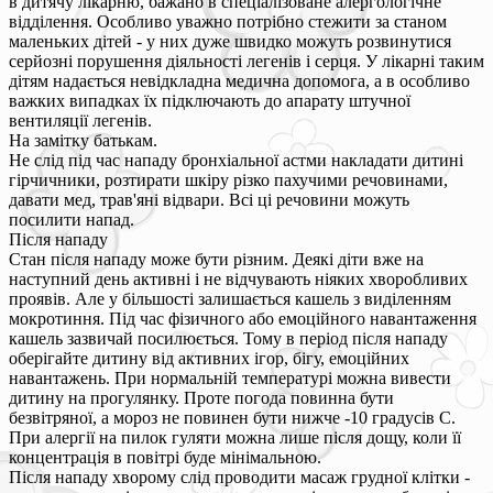
в дитячу лікарню, бажано в спеціалізоване алергологічне
відділення. Особливо уважно потрібно стежити за станом
маленьких дітей - у них дуже швидко можуть розвинутися
серйозні порушення діяльності легенів і серця. У лікарні таким
дітям надається невідкладна медична допомога, а в особливо
важких випадках їх підключають до апарату штучної
вентиляції легенів.
На замітку батькам.
Не слід під час нападу бронхіальної астми накладати дитині
гірчичники, розтирати шкіру різко пахучими речовинами,
давати мед, трав'яні відвари. Всі ці речовини можуть
посилити напад.
Після нападу
Стан після нападу може бути різним. Деякі діти вже на
наступний день активні і не відчувають ніяких хворобливих
проявів. Але у більшості залишається кашель з виділенням
мокротиння. Під час фізичного або емоційного навантаження
кашель зазвичай посилюється. Тому в період після нападу
оберігайте дитину від активних ігор, бігу, емоційних
навантажень. При нормальній температурі можна вивести
дитину на прогулянку. Проте погода повинна бути
безвітряної, а мороз не повинен бути нижче -10 градусів С.
При алергії на пилок гуляти можна лише після дощу, коли її
концентрація в повітрі буде мінімальною.
Після нападу хворому слід проводити масаж грудної клітки -