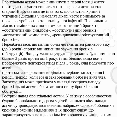
Бронхіальна астма може виникнути в перші місяці життя,
проте діагноз часто ставиться пізніше, коли дитина стає
старше. Відбувається це із-за того, що свистячі хрипи і
утруднене дихання у немовлят лікарі часто приймають за
прояв гострої респіраторно-вірусної інфекції. Правильний
діагноз замінюється поняттям «астматичний бронхіт»,
«обструктивний синдром», «обструктивний бронхіт»,
«астматичний компонент», «рецидивуючий обструктивний
бронхіт».
Передбачається, що малий об'єм легенів дітей раннього віку
(до 3 років) сприяє виникненню звуження бронхів
(обструкції). Якщо у малюка утруднене дихання було помічено
більше 3 разів протягом 1 року, і тим більше, якщо вони
продовжують повторюватися після 3 років, слід подумати про
астмі.
протягом захворювання виділяють періоди загострення і
ремісії (період, коли зовні захворювання себе не виявляє).
Загострення може протікати у вигляді гострого нападу
бронхіальної астми або затяжного стану бронхіальної
обструкції.
Гострий напад бронхіальної астми. У зв'язку з особливостями
будови бронхіального дерева у дітей раннього віку, напади
астми супроводжуються значним набряком слизової оболонки
бронхів з рясним виділенням в їх просвіт слизу, що
характеризуються великою кількістю вологих хрипів, різних