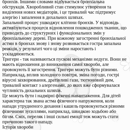
бронхів. Іншими словами відбувається бронхіальна
обструкція. Хворобливий стан стимулює утворення та
виділення нових медіаторів, і це тривалий час підтримує
алергію і запалення в дихальних шляхах.
Запальний процес ушкоджує клітини бронхів. У відповідь
активізуються процеси відновлення пошкоджених тканин, що
приводить до структурних і функціональних змін у
бронхіальному дереві. При кожному загостренні бронхіальної
астми в бронхах знову і знову розвивається гостра запальна
реакція, у результаті чого ці зміни наростають і
ускладнюються.
Тригери - так називаються пускові механізми недуги. Вони не
мають відношення до виникнення самої хвороби, але
провокують її загострення. Тригери можуть бути різними.
Наприклад, вплив холодного повітря, зміна погоди, гострі
вірусні захворювання, дратівливі гази, тютюновий дим,
тривалий контакт з алергенами, до яких вже сформувалася
чутливість дихальних шляхів.
Це можуть бути і надмірні фізичні навантаження. Для дітей
характерна так звана астма фізичного напруження, коли
напади утрудненого дихання і кашель провокуються різними
фізичними зусиллями, наприклад, швидкою ходьбою або
бігом. Сміх, переляк і інші сильні емоції теж можуть стати
причиною такого нападу.
Історія хвороби