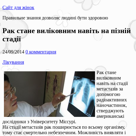
Сайт для жінок
Правильне знання дозволяє людині бути здоровою
Рак стане виліковним навіть на пізній
стадії
24/09/2014
0 комментария
Лікування
Рак стане
виліковним
навіть на стадії
метастазів за
допомогою
радіоактивних
наночастинок,
стверджують
американські
дослідники з Університету Міссурі.
На стадії метастазів рак поширюється по всьому організму,
тому стає смертельно небезпечним. Можливість виявляти і