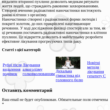
видаляти вторинні пухлини дозволить медикам рятувати
життя людей, що страждають раковими захворюваннями.
Створені вченими радіоактивні наночастинки вистежують
ракові клітини з організму.
Наночастинки створені з радіоактивної форми лютеція і
покриті золотом, до них прикріплені нацеливающие
речовини. У ході дослідження фахівці спостерігали за тим, як
ці речовини постачають радіоактивні наночастинки в клітини
пухлини. Це відкриття дозволить в майбутньому розробити
ефективне лікування прогресуючих типів раку.
Статті з цієї категорії:
Новітні
Рубці після
Лікування
методи
видалення
алкоголізму
Дихальна
лікування
родимок
голковколюванням
гімнастика від
гепатиту С
головного болю
Оставить комментарий
Ваш email не будет опубликован. Обязательные поля отмечены
*