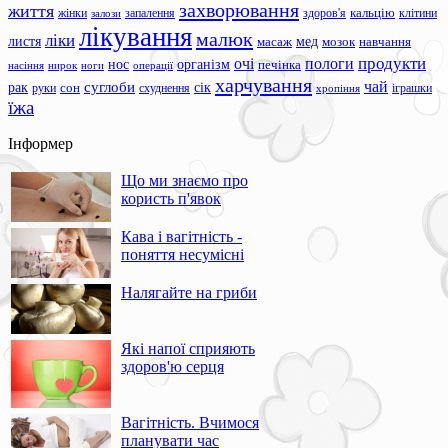
захворювання
життя
жінки
запалення
здоров'я
кальцію
клітини
залози
лікування
малюк
ліки
листя
мед
масаж
мозок
навчання
продукти
очі
пологи
нос
організм
печінка
ноги
операції
насіння
нирок
харчування
чай
суглоби
сік
рак
сон
руки
схуднення
іграшки
хропіння
їжа
Інформер
Що ми знаємо про
користь п'явок
Кава і вагітність -
поняття несумісні
Налягайте на гриби
Які напої сприяють
здоров'ю серця
Вагітність. Вчимося
планувати час