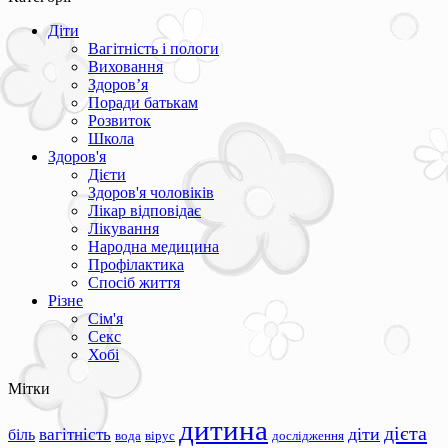
Діти
Вагітність і пологи
Виховання
Здоров’я
Поради батькам
Розвиток
Школа
Здоров'я
Дієти
Здоров'я чоловіків
Лікар відповідає
Лікування
Народна медицина
Профілактика
Спосіб життя
Різне
Сім'я
Секс
Хобі
Мітки
дитина
дієта
вагітність
діти
біль
вода
вірус
дослідження