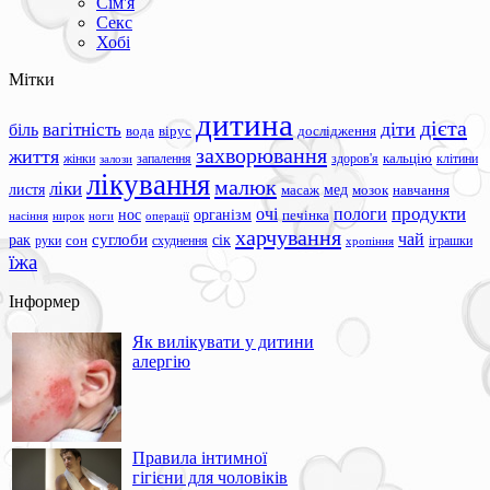
Сім'я
Секс
Хобі
Мітки
дитина
дієта
вагітність
діти
біль
вода
вірус
дослідження
захворювання
життя
жінки
запалення
здоров'я
кальцію
клітини
залози
лікування
малюк
ліки
листя
мед
масаж
мозок
навчання
продукти
очі
пологи
нос
організм
печінка
ноги
операції
насіння
нирок
харчування
чай
суглоби
сік
рак
сон
руки
схуднення
іграшки
хропіння
їжа
Інформер
Як вилікувати у дитини
алергію
Правила інтимної
гігієни для чоловіків