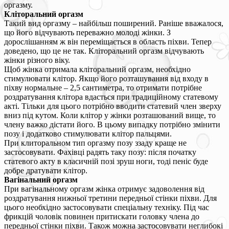
оргазму.
Кліторальний оргазм
Такий вид оргазму – найбільш поширений. Раніше вважалося,
що його відчувають переважно молоді жінки. З
дорослішанням ж він переміщається в область піхви. Тепер
доведено, що це не так. Кліторальний оргазм відчувають
жінки різного віку.
Щоб жінка отримала кліторальний оргазм, необхідно
стимулювати клітор. Якщо його розташування від входу в
піхву нормальне – 2,5 сантиметра, то отримати потрібне
роздратування клітора вдасться при традиційному статевому
акті. Тільки для цього потрібно вводити статевий член зверху
вниз під кутом. Коли клітор у жінки розташований вище, то
члену важко дістати його. В цьому випадку потрібно змінити
позу і додатково стимулювати клітор пальцями.
При клиторальном тип оргазму позу ззаду краще не
застосовувати. Фахівці радять таку позу: після початку
статевого акту в класичній позі зруш ноги, тоді пеніс буде
добре дратувати клітор.
Вагінальний оргазм
При вагінальному оргазм жінка отримує задоволення від
роздратування нижньої третини передньої стінки піхви. Для
цього необхідно застосовувати спеціальну техніку. Під час
фрикцій чоловік повинен притискати головку члена до
передньої стінки піхви. Також можна застосовувати неглибокі