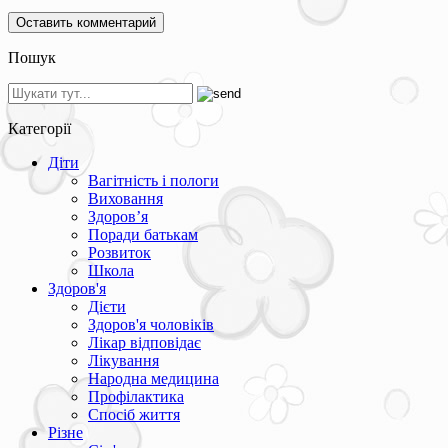
Пошук
Категорії
Діти
Вагітність і пологи
Виховання
Здоров’я
Поради батькам
Розвиток
Школа
Здоров'я
Дієти
Здоров'я чоловіків
Лікар відповідає
Лікування
Народна медицина
Профілактика
Спосіб життя
Різне