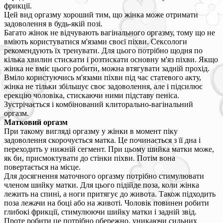
фрикції.
Цей вид оргазму хороший тим, що жінка може отримати
задоволення в будь-якій позі.
Багато жінок не відчувають вагінального оргазму, тому що не
вміють користуватися м'язами своєї піхви. Сексологи
рекомендують їх тренувати. Для цього потрібно щодня по
кілька хвилин стискати і розтискати основну м'яз піхви. Якщо
жінка не вміє цього робити, можна втягувати задній прохід.
Вміло користуючись м'язами піхви під час статевого акту,
жінка не тільки збільшує своє задоволення, але і підсилює
ерекцію чоловіка, стискаючи ними підставу пеніса.
Зустрічається і комбінований клиторально-вагінальний
оргазм.
Матковий оргазм
При такому вигляді оргазму у жінки в момент піку
задоволення скорочується матка. Це починається з її дна і
переходить у нижній сегмент. При цьому шийка матки може,
як би, присмоктувати до стінки піхви. Потім вона
повертається на місце.
Для досягнення маточного оргазму потрібно стимулювати
членом шийку матки. Для цього підійде поза, коли жінка
лежить на спині, а ноги притягує до живота. Також підходить
поза лежачи на боці або на животі. Чоловік повинен робити
глибокі фрикції, стимулюючи шийку матки і задній звід.
Проте робити це потрібно обережно, уникаючи сильних