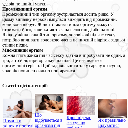
ударів по шийці матки.
Промежинний оргазм
Промежинний тип оргазму зустрічається досить рідко. У
цьому випадку нервові імпульси виходять від промежини,
коли вона вібрує. Жінки з таким типом оргазму можуть
отримати його, коли катаються на велосипеді або на коні.
Якщо у жінки такий тип оргазму, чоловікові під час сексу
потрібно впливати головкою члена на нижній відрізок задньої
стінки піхви.
Множинний оргазм
Кожна п'ята жінка під час сексу здатна випробувати не один, а
три, а то й чотири оргазму поспіль. Це називається
оргазмічної серією. Щоб задовольнити таку гарячу красуню,
чоловік повинен сильно постаратися.
Статті з цієї категорії:
Що
Кров під час
відбувається в
Як правильно
Помилки
сексу: що
організмі під
цілуватися
жінок у постелі
робити?