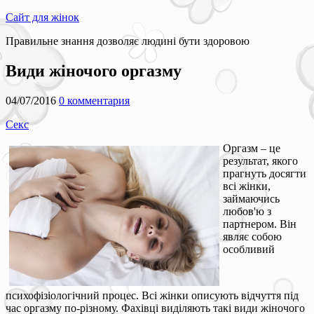
Сайт для жінок
Правильне знання дозволяє людині бути здоровою
Види жіночого оргазму
04/07/2016
0 комментария
Секс
Оргазм – це
результат, якого
прагнуть досягти
всі жінки,
займаючись
любов'ю з
партнером. Він
являє собою
особливий
психофізіологічний процес. Всі жінки описують відчуття під
час оргазму по-різному. Фахівці виділяють такі види жіночого