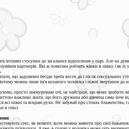
ять інтимні стосунки до загальних відносинам у парі. Але на дум
озуміння партнерів. Які ж помилки роблять жінки в ліжку і як їх 
ь
тати, що задушевні бесіди треба вести до і після сексуальних утіх
інтиму можна лише ім'я коханого чоловіка і ніжні звертання до н
ухомо, просто зажмуривши очі, це найгірше, що може зробити жін
ттєво важливо знати, що його дружина або дівчина сама хоче від 
я всі ніжні та яскраві рухи. Не забувай про стонах блаженства, 
и в сексі.
ання
истовують секс, як момент, коли можна заявити про свої бажання
 кажуть психологи. Адже, в голові у чоловіка може геть вкорен