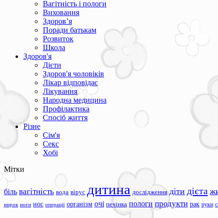
Вагітність і пологи
Виховання
Здоров’я
Поради батькам
Розвиток
Школа
Здоров'я
Дієти
Здоров'я чоловіків
Лікар відповідає
Лікування
Народна медицина
Профілактика
Спосіб життя
Різне
Сім'я
Секс
Хобі
Мітки
дитина
дієта
вагітність
діти
ж
біль
вода
вірус
дослідження
продукти
очі
пологи
нос
організм
рак
печінка
руки
ноги
операції
нирок