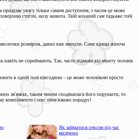
ама приділяє увагу тільки самим доступним, з часом це може
поверхню стегон, низу живота. Твій коханий сам підкаже тобі
 наволочки розміром, давно вже минули. Саме краща жіноча
ск навіть не сприймають. Так, часто відмова від мінету чоловік
 лежить в одній позі півгодини – це може чоловікові просто
авніх зв'язках, таким чином сподіваєшся його порушити, то
му компліменти і секс обов'язково порадує!
но
Як займатися сексом під час
місячних