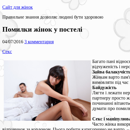
Сайт для жінок
Правильне знання дозволяє людині бути здоровою
Помилки жінок у постелі
04/07/2016
3 комментария
Секс
Багато пані віднос
відчуженість і нер
Зайва балакучіст
Жінкам варто пам'я
вимовляти під час 
Байдужість
Лягти і лежати нер
партнеру просто жи
починанні вітаютьс
думати про помилк
Секс і маніпулюв
Часто жінка викор
відпочинок за кордоном. Цього робити категорично не варто, –