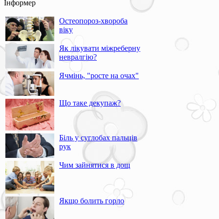
Інформер
Остеопороз-хвороба
віку
Як лікувати міжреберну
невралгію?
Ячмінь, "росте на очах"
Що таке декупаж?
Біль у суглобах пальців
рук
Чим зайнятися в дощ
Якщо болить горло