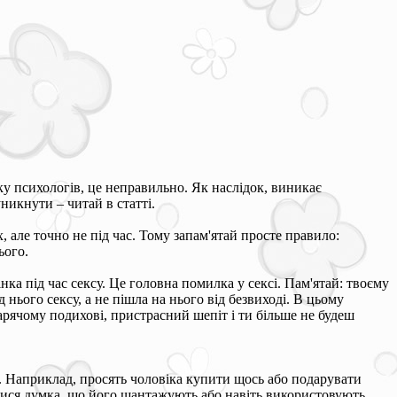
ку психологів, це неправильно. Як наслідок, виникає
уникнути – читай в статті.
, але точно не під час. Тому запам'ятай просте правило:
ього.
ка під час сексу. Це головна помилка у сексі. Пам'ятай: твоєму
нього сексу, а не пішла на нього від безвиході. В цьому
гарячому подихові, пристрасний шепіт і ти більше не будеш
. Наприклад, просять чоловіка купити щось або подарувати
итися думка, що його шантажують або навіть використовують.