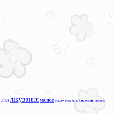
лікування
малюк
ліки
я
мед
масаж
мозок
навчання
насіння