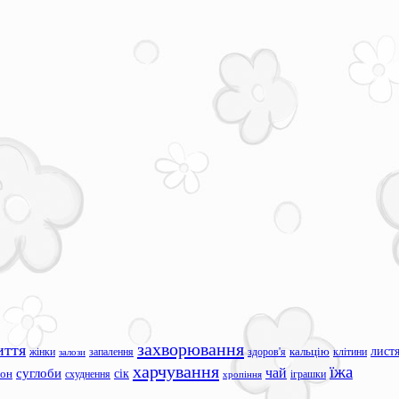
захворювання
иття
лист
жінки
запалення
здоров'я
кальцію
клітини
залози
харчування
їжа
чай
суглоби
сік
сон
схуднення
іграшки
хропіння