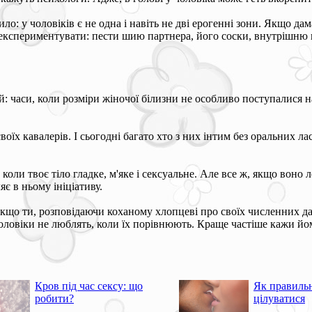
ило: у чоловіків є не одна і навіть не дві ерогенні зони. Якщо д
оекспериментувати: пести шию партнера, його соски, внутрішню 
ай: часи, коли розміри жіночої білизни не особливо поступалися
.
оїх кавалерів. І сьогодні багато хто з них інтим без оральних ла
 коли твоє тіло гладке, м'яке і сексуальне. Але все ж, якщо воно
є в ньому ініціативу.
 Якщо ти, розповідаючи коханому хлопцеві про своїх численних д
: чоловіки не люблять, коли їх порівнюють. Краще частіше кажи йо
Кров під час сексу: що
Як правиль
робити?
цілуватися