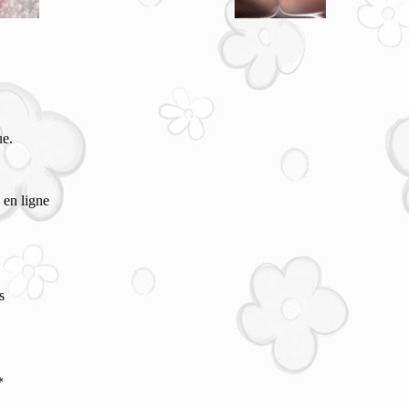
ue.
 en ligne
s
*