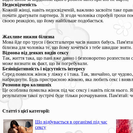
Недосвідченість
Кожній жінці, навіть недосвідченій, важливо засвоїти таке прав
почати дратувати партнера. Зі згоди чоловіка спробуй трохи п
своєю реакцією, що йому найбільше подобається.
Жахливе нижня білизна
Мова йде про труси і бюстгальтери часів наших бабусь. Пам'ят
білизна для чоловіка те, що йому хочеться з тебе швидше зняти
Відмова від деяких видів сексу
Так, життя така, що пані вже давно і безповоротно розпестили св
може визнати як факт, що їм погребували.
Безініціативність і відсутність інтересу
Серед помилок жінок у ліжку є і така. Так, звичайно, це чудово,
набриднути. Будь пристрасною жінкою, яка любить секс і виявля
Розмови про колишніх
Це особлива помилка жінок під час сексу і навіть після нього.
результатом такої зустрічі буде тільки розчарування. Пам'ятай
Статті з цієї категорії:
Що відбувається в організмі під час
сексу