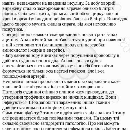
навіть, незважаючи на введення інсуліну. За добу хворий
виражену стадію захворювання втрачає близько 9 літрів
рідини. Слід зауважити, що загальний обсяг циркулюючої
крові в організмі людини дорівнює близько 8 літрів. Внаслідок
цього хворого мучить сильна спрага, від якої неможливо
позбутися.
Специфічною ознакою захворювання є поява з рота запах
ацетону. Аналогічний запах з'являється в урині при наявності
в ній кетонових тіл (залишкові продукти переробки
амінокислот і жирів в енергію).
«Затуманення зору виникає через порушення кровообігу в
дрібних судинах очного дна. Аналогічна ситуація
спостерігається в головному мозку: гіпоксія його клітин
формується не тільки з-за нестачі глюкози, але і з-за
пошкодження артерій.
Непрямим чином про наявність даного захворювання каже
тривалий час лікування інфекційних захворювань.
Патологія судинної стінки з плином часу призводить до
утворення трофічних виразок на нижніх кінцівках. Вони
інфікуються. Щоб запобігти зараженню інших тканин
доводиться видаляти кінцівку (ампутація).
Симптоми діабету 2 типу не відрізняються від аналога 1 типу,
але розвивається більш повільними темпами. На цьому тлі
складно своєчасно запідозрити патологію. Про неї можуть
свідчити лише часті гнійничкові інфекції на шкірі. Діабетична