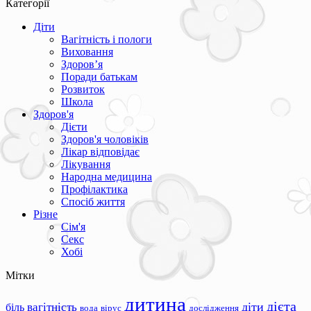
Категорії
Діти
Вагітність і пологи
Виховання
Здоров’я
Поради батькам
Розвиток
Школа
Здоров'я
Дієти
Здоров'я чоловіків
Лікар відповідає
Лікування
Народна медицина
Профілактика
Спосіб життя
Різне
Сім'я
Секс
Хобі
Мітки
дитина
дієта
вагітність
діти
біль
вода
вірус
дослідження