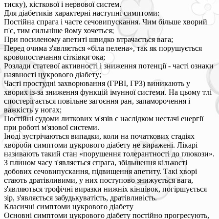
тиску), кісткової і нервової систем.
Для діабетиків характерні наступні симптоми:
Постійна спрага і часте сечовипускання. Чим більше хворий
п'є, тим сильніше йому хочеться;
При посиленому апетиті швидко втрачається вага;
Перед очима з'являється «біла пелена», так як порушується
кровопостачання сітківки ока;
Розлади статевої активності і зниження потенції - часті ознаки
наявності цукрового діабету;
Часті простудні захворювання (ГРВІ, ГРЗ) виникають у
хворих із-за зниження функцій імунної системи. На цьому тлі
спостерігається повільне загоєння ран, запаморочення і
важкість у ногах;
Постійні судоми литкових м'язів є наслідком нестачі енергії
при роботі м'язової системи.
Іноді зустрічаються випадки, коли на початкових стадіях
хвороби симптоми цукрового діабету не виражені. Лікарі
називають такий стан «порушення толерантності до глюкози».
З плином часу з'являється спрага, збільшення кількості
добових сечовипускання, підвищення апетиту. Такі хворі
стають дратівливими, у них поступово знижується вага,
з'являються трофічні виразки нижніх кінцівок, погіршується
зір, з'являється забудькуватість, дратівливість.
Класичні симптоми цукрового діабету
Основні симптоми цукрового діабету постійно прогресують,