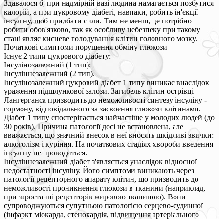
Здавалося б, при надмірній вазі людина намагається позбутися
калорій, а при цукровому діабеті, навпаки, робить ін'єкції
інсуліну, щоб придбати сили. Тим не менш, це потрібно
робити обов'язково, так як особливу небезпеку при такому
стані являє кисневе голодування клітин головного мозку.
Початкові симптоми порушення обміну глюкози
Існує 2 типи цукрового діабету:
Інсулінозалежний (1 тип);
Інсуліннезалежний (2 тип).
Інсулінозалежний цукровий діабет 1 типу виникає внаслідок
ураження підшлункової залози. Загибель клітин острівці
Лангерганса призводить до неможливості синтезу інсуліну -
гормону, відповідального за засвоєння глюкози клітинами.
Діабет 1 типу спостерігається найчастіше у молодих людей (до
30 років). Причина патології досі не встановлена, але
вважається, що значний внесок в неї вносять шкідливі звички:
алкоголізм і куріння. На початкових стадіях хвороби введення
інсуліну не проводиться.
Інсуліннезалежний діабет з'являється унаслідок відносної
недостатності інсуліну. Його симптоми виникають через
патології рецепторного апарату клітин, що призводить до
неможливості проникнення глюкози в тканини (наприклад,
при заростанні рецепторів жировою тканиною). Вони
супроводжуються супутньою патологією серцево-судинної
(інфаркт міокарда, стенокардія, підвищення артеріального