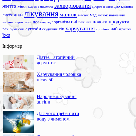
захворювання
життя
жінки
запалення
здоров'я
кальцію
клітини
залози
лікування
малюк
ліки
листя
мед
масаж
мозок
навчання
продукти
очі
пологи
нос
організм
печінка
ноги
операції
насіння
нирок
харчування
чай
суглоби
сік
рак
сон
руки
схуднення
іграшки
хропіння
їжа
Інформер
Діатез - атопічний
дерматит
Харчування чоловіка
після 50
Народне лікування
ангіни
Для чого треба пити
воду з лимоном