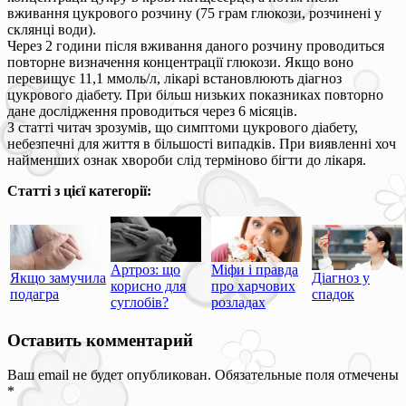
вживання цукрового розчину (75 грам глюкози, розчинені у
склянці води).
Через 2 години після вживання даного розчину проводиться
повторне визначення концентрації глюкози. Якщо воно
перевищує 11,1 ммоль/л, лікарі встановлюють діагноз
цукрового діабету. При більш низьких показниках повторно
дане дослідження проводиться через 6 місяців.
З статті читач зрозумів, що симптоми цукрового діабету,
небезпечні для життя в більшості випадків. При виявленні хоч
найменших ознак хвороби слід терміново бігти до лікаря.
Статті з цієї категорії:
Артроз: що
Міфи і правда
Якщо замучила
Діагноз у
корисно для
про харчових
подагра
спадок
суглобів?
розладах
Оставить комментарий
Ваш email не будет опубликован. Обязательные поля отмечены
*