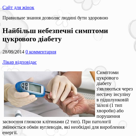
Сайт для жінок
Правильне знання дозволяє людині бути здоровою
Найбільш небезпечні симптоми
цукрового діабету
28/09/2014
0 комментария
Лікар відповідає
Симптоми
цукрового
діабету
з'являються через
нестачу інсуліну
в підшлунковій
залозі (1 тип
хвороби) або
порушення
засвоєння глюкози клітинами (2 тип). При патології
змінюється обмін вуглеводів, які необхідні для вироблення
енергії.