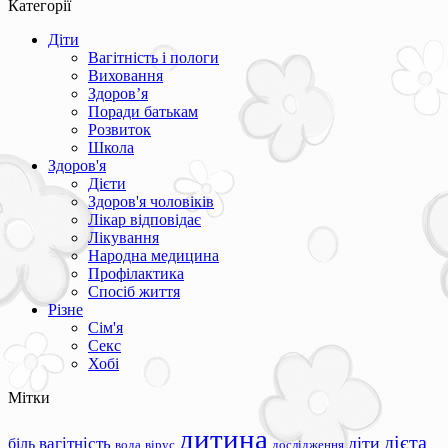
Категорії
Діти
Вагітність і пологи
Виховання
Здоров’я
Поради батькам
Розвиток
Школа
Здоров'я
Дієти
Здоров'я чоловіків
Лікар відповідає
Лікування
Народна медицина
Профілактика
Спосіб життя
Різне
Сім'я
Секс
Хобі
Мітки
дитина
дієта
вагітність
діти
біль
вода
вірус
дослідження