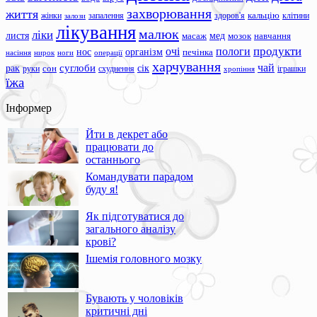
захворювання
життя
жінки
запалення
здоров'я
кальцію
клітини
залози
лікування
малюк
ліки
листя
мед
масаж
мозок
навчання
продукти
очі
пологи
нос
організм
печінка
ноги
операції
насіння
нирок
харчування
чай
суглоби
сік
рак
сон
руки
схуднення
іграшки
хропіння
їжа
Інформер
Йти в декрет або
працювати до
останнього
Командувати парадом
буду я!
Як підготуватися до
загального аналізу
крові?
Ішемія головного мозку
Бувають у чоловіків
критичні дні