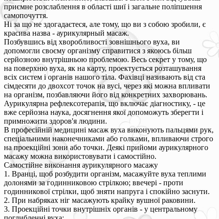
приємне розслаблення в області шиї і загальне поліпшення
самопочуття.
Ні за що не здогадаєтеся, але тому, що ви з собою зробили, є
красива назва - аурикулярный масаж.
Позбувшись від хворобливості зовнішнього вуха, ви
допомогли своєму організму справитися з якоюсь більш
серйозною внутрішньою проблемою. Весь секрет у тому, що
на поверхню вуха, як на карту, проектується розташування
всіх систем і органів нашого тіла. Фахівці називають від ста
сімдесяти до двохсот точок на вусі, через які можна впливати
на організм, позбавляючи його від конкретних захворювань.
Аурикулярна рефлексотерапія, що включає діагностику, - це
вже серйозна наука, досягнення якої допоможуть зберегти і
примножити здоров'я людини.
В професійній медицині масаж вуха виконують пальцями рук,
спеціальними наконечниками або голками, впливаючи строго
на проекційні зони або точки. Деякі прийоми аурикулярного
масажу можна використовувати і самостійно.
Самостійне виконання аурикулярного масажу
1. Вранці, щоб розбудити організм, масажуйте вуха теплими
долонями за годинниковою стрілкою; ввечері - проти
годинникової стрілки, щоб зняти напруга і спокійно заснути.
2. При набряках ніг масажують крайку вушної раковини.
3. Проекційні точки внутрішніх органів - у центральному
поглибленні вуха: