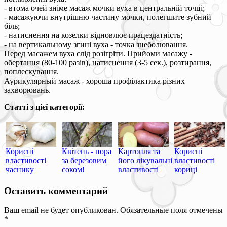
- втома очей зніме масаж мочки вуха в центральній точці;
- масажуючи внутрішню частину мочки, полегшите зубний
біль;
- натиснення на козелки відновлює працездатність;
- на вертикальному згині вуха - точка знеболювання.
Перед масажем вуха слід розігріти. Прийоми масажу -
обертання (80-100 разів), натиснення (3-5 сек.), розтирання,
поплескування.
Аурикулярный масаж - хороша профілактика різних
захворювань.
Статті з цієї категорії:
Корисні
Квітень - пора
Картопля та
Корисні
властивості
за березовим
його лікувальні
властивості
часнику
соком!
властивості
кориці
Оставить комментарий
Ваш email не будет опубликован. Обязательные поля отмечены
*