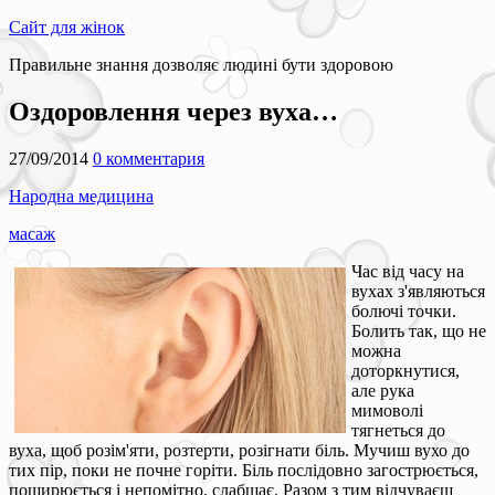
Сайт для жінок
Правильне знання дозволяє людині бути здоровою
Оздоровлення через вуха…
27/09/2014
0 комментария
Народна медицина
масаж
Час від часу на
вухах з'являються
болючі точки.
Болить так, що не
можна
доторкнутися,
але рука
мимоволі
тягнеться до
вуха, щоб розім'яти, розтерти, розігнати біль. Мучиш вухо до
тих пір, поки не почне горіти. Біль послідовно загострюється,
поширюється і непомітно, слабшає. Разом з тим відчуваєш