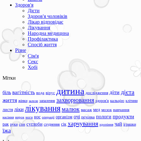
Здоров'я
Дієти
Здоров'я чоловіків
Лікар відповідає
Лікування
Народна медицина
Профілактика
Спосіб життя
Різне
Сім'я
Секс
Хобі
Мітки
дитина
дієта
вагітність
діти
біль
вода
вірус
дослідження
захворювання
життя
жінки
запалення
здоров'я
кальцію
клітини
залози
лікування
малюк
ліки
листя
мед
масаж
мозок
навчання
продукти
очі
пологи
нос
організм
печінка
ноги
операції
насіння
нирок
харчування
чай
суглоби
сік
рак
сон
руки
схуднення
іграшки
хропіння
їжа