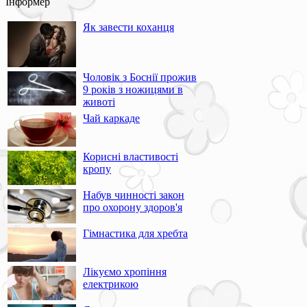
Інформер
Як завести коханця
Чоловік з Боснії прожив
9 років з ножицями в
животі
Чай каркаде
Корисні властивості
кропу
Набув чинності закон
про охорону здоров'я
Гімнастика для хребта
Лікуємо хропіння
електрикою