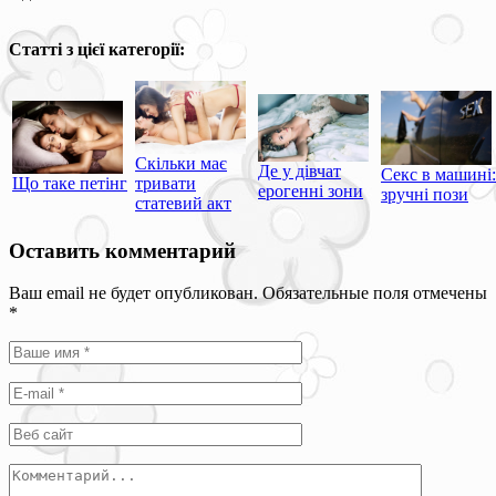
Статті з цієї категорії:
Скільки має
Де у дівчат
Секс в машині:
Що таке петінг
тривати
ерогенні зони
зручні пози
статевий акт
Оставить комментарий
Ваш email не будет опубликован. Обязательные поля отмечены
*