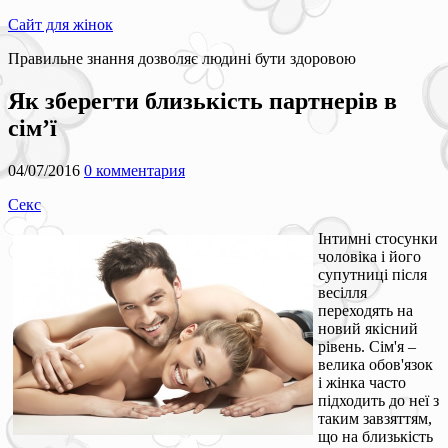
Сайт для жінок
Правильне знання дозволяє людині бути здоровою
Як зберегти близькість партнерів в
сім’ї
04/07/2016
0 комментария
Секс
Інтимні стосунки
чоловіка і його
супутниці після
весілля
переходять на
новий якісний
рівень. Сім'я –
велика обов'язок
і жінка часто
підходить до неї з
таким завзяттям,
що на близькість