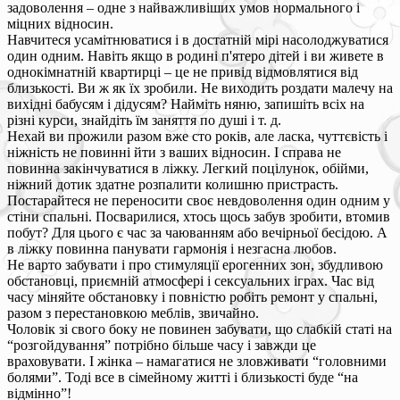
задоволення – одне з найважливіших умов нормального і
міцних відносин.
Навчитеся усамітнюватися і в достатній мірі насолоджуватися
один одним. Навіть якщо в родині п'ятеро дітей і ви живете в
однокімнатній квартирці – це не привід відмовлятися від
близькості. Ви ж як їх зробили. Не виходить роздати малечу на
вихідні бабусям і дідусям? Найміть няню, запишіть всіх на
різні курси, знайдіть їм заняття по душі і т. д.
Нехай ви прожили разом вже сто років, але ласка, чуттєвість і
ніжність не повинні йти з ваших відносин. І справа не
повинна закінчуватися в ліжку. Легкий поцілунок, обійми,
ніжний дотик здатне розпалити колишню пристрасть.
Постарайтеся не переносити своє невдоволення один одним у
стіни спальні. Посварилися, хтось щось забув зробити, втомив
побут? Для цього є час за чаюванням або вечірньої бесідою. А
в ліжку повинна панувати гармонія і незгасна любов.
Не варто забувати і про стимуляції ерогенних зон, збудливою
обстановці, приємній атмосфері і сексуальних іграх. Час від
часу міняйте обстановку і повністю робіть ремонт у спальні,
разом з перестановкою меблів, звичайно.
Чоловік зі свого боку не повинен забувати, що слабкій статі на
“розгойдування” потрібно більше часу і завжди це
враховувати. І жінка – намагатися не зловживати “головними
болями”. Тоді все в сімейному житті і близькості буде “на
відмінно”!