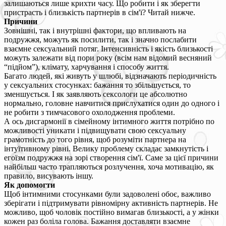
залишаються лише крихти часу. Що робити і як зберегти
пристрасть і близькість партнерів в сім'ї? Читай нижче.
Причини
Зовнішні, так і внутрішні фактори, що впливають на
подружжя, можуть як посилити, так і значно послабити
взаємне сексуальний потяг. Інтенсивність і якість близькості
можуть залежати від пори року (всім нам відомий весняний
“підйом”), клімату, харчування і способу життя.
Багато людей, які живуть у шлюбі, відзначають періодичність
у сексуальних стосунках: бажання то збільшується, то
зменшується. І як заявляють сексологи це абсолютно
нормально, головне навчитися прислухатися один до одного і
не робити з тимчасового охолодження проблеми.
А ось дисгармонії в сімейному інтимного життя потрібно по
можливості уникати і підвищувати свою сексуальну
грамотність до того рівня, щоб розуміти партнера на
інтуїтивному рівні. Велику проблему складає замкнутість і
егоїзм подружжя на зорі створення сім'ї. Саме за цієї причини
найбільш часто трапляються розлучення, хоча мотивацію, як
правило, висувають іншу.
Як допомогти
Щоб інтимними стосунками були задоволені обоє, важливо
зберігати і підтримувати рівномірну активність партнерів. Не
можливо, щоб чоловік постійно вимагав близькості, а у жінки
кожен раз боліла голова. Бажання доставляти взаємне