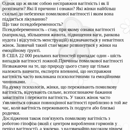
Однак що ж являє собою несправжня вагітність і як її
розпізнати? Які її причини і ознаки? Які жінки найбільш
схильні до небезпеки помилкової вагітності і яким вона
піддається лікуванню?
Що таке псевдобеременность?
Псевдобеременность - стан, при якому ознаки вагітності
(наприклад, збільшення живота, підвищення ваги, ранкова
нудота і відсутність менструацій) відзначаються у невагітних
жінок. Зазвичай такий стан може розвинутися у жінки на
емоційному ґрунті.
В США 22 000 реальних вагітностей припадає один - шість
випадків вагітності ложной.Причины помилкової вагітності
Незважаючи на те, що природу цього стану ще тільки
належить вивчити, експерти впевнені, що несправжня
вагітність часто викликана психологічними та емоційними
чинниками.
На думку психологів, жінки, що переживають помилкову
вагітність, відчувають сильне, всепоглинаюче бажання
завагітніти і пережити вагітність. У таких жінок часто
з'являються ознаки повноцінної вагітності приблизно в той же
час, коли вагітність переживають їх подруги або близькі
родички.
Дослідження також пов'язують помилкову вагітність з
роботою гіпофіза (який є центром вироблення гормонів у
період вагітності), а зокрема, з надзвичайно високим рівнем