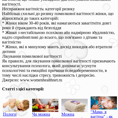
вагітності.
Несправжня вагітність: категорії ризику
Найбільш схильні до ризику помилкової вагітності жінки, що
відносяться до таких категорій:
* Жінки віком 30-40 років, які намагаються завагітніти довгі
роки й страждають від безпліддя
* Жінки з нестабільною психікою або надмірною збудливістю,
надто сприйнятливі до всього, що пов'язано з дітьми та
вагітністю
* Жінки, які в минулому мають досвід викидня або втратили
дитини
Лікування помилкової вагітності
Як правило, для лікування помилкової вагітності призначають
консультування психолога, який допомагає усунути
психологічні та емоційні причини псведобеременности, в
тому числі наслідки стресу, тривожність і депресію.
Джерело: www.womenhealthnet.ru
Статті з цієї категорії:
"Мама, я
Пологи
Чи можна
Можна
вагітна" - як