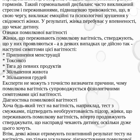
гормонів. Такий гормональний дисбаланс часто викликаний
стресом і переживаннями, підвищеною тривожністю, що, в
свою чергу, викликає емоційні та психологічні зрушення у
свідомості жінки. У результаті, жінка перебуває у впевненості,
що чекає дитину.
Ознаки помилкової вагітності
Жінки, що переживають помилкову вагітність, стверджують,
що у них проявляються - а в деяких випадках це дійсно так -
наступні симптоми цієї вагітності:
* Припинення менструації
* Токсикоз
* Тяга до певних продуктів
* Збільшення живота
* Збільшення грудей
Експерти не можуть з точністю визначити причини, чому
помилкова вагітність супроводжується фізіологічними
симптомами цієї вагітності.
Діагностика помилкової вагітності
Хоча будь-який тест на вагітність, наприклад, тест з
смужками, підтвердить необґрунтованість підозр, жінки, що
переживають помилкову вагітність, вперто продовжують
стверджувати, що насправді чекають дитину, оскільки дуже
цього хочуть.
Втім, деякі жінки отримують позитивний результат тесту на
вагітність, що тільки ускладнює діагностування помилкової