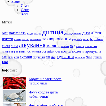
Різне
Сім'я
Секс
Хобі
Мітки
дитина
дієта
вагітність
діти
біль
вода
вірус
дослідження
захворювання
життя
жінки
запалення
здоров'я
кальцію
клітини
залози
лікування
малюк
ліки
листя
мед
масаж
мозок
навчання
продукти
очі
пологи
нос
організм
печінка
ноги
операції
насіння
нирок
харчування
чай
суглоби
сік
рак
сон
руки
схуднення
іграшки
хропіння
їжа
Інформер
Корисні властивості
перцю чилі
Чому содова дієта
небезпечна?
Чим замінити м'ясо в