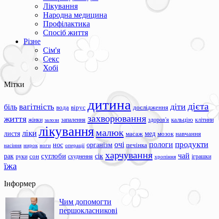
Лікування
Народна медицина
Профілактика
Спосіб життя
Різне
Сім'я
Секс
Хобі
Мітки
дитина
дієта
вагітність
діти
біль
вода
вірус
дослідження
захворювання
життя
жінки
запалення
здоров'я
кальцію
клітини
залози
лікування
малюк
ліки
листя
мед
масаж
мозок
навчання
продукти
очі
пологи
нос
організм
печінка
ноги
операції
насіння
нирок
харчування
чай
суглоби
сік
рак
сон
руки
схуднення
іграшки
хропіння
їжа
Інформер
Чим допомогти
першокласникові