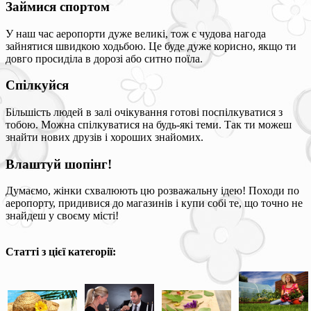
Займися спортом
У наш час аеропорти дуже великі, тож є чудова нагода
зайнятися швидкою ходьбою. Це буде дуже корисно, якщо ти
довго просиділа в дорозі або ситно поїла.
Спілкуйся
Більшість людей в залі очікування готові поспілкуватися з
тобою. Можна спілкуватися на будь-які теми. Так ти можеш
знайти нових друзів і хороших знайомих.
Влаштуй шопінг!
Думаємо, жінки схвалюють цю розважальну ідею! Походи по
аеропорту, придивися до магазинів і купи собі те, що точно не
знайдеш у своєму місті!
Статті з цієї категорії: