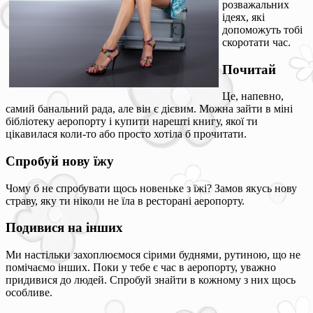
розважальних
ідеях, які
допоможуть тобі
скоротати час.
Почитай
Це, напевно,
самий банальний рада, але він є дієвим. Можна зайти в міні
бібліотеку аеропорту і купити нарешті книгу, якої ти
цікавилася коли-то або просто хотіла б прочитати.
Спробуй нову їжу
Чому б не спробувати щось новеньке з їжі? Замов якусь нову
страву, яку ти ніколи не їла в ресторані аеропорту.
Подивися на інших
Ми настільки захоплюємося сірими буднями, рутиною, що не
помічаємо інших. Поки у тебе є час в аеропорту, уважно
придивися до людей. Спробуй знайти в кожному з них щось
особливе.