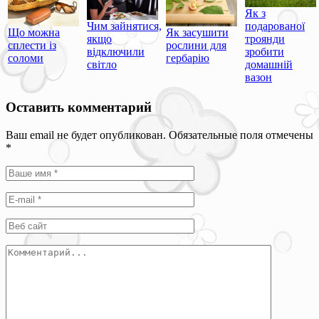
Як з
Чим зайнятися,
подарованої
Що можна
Як засушити
якщо
троянди
сплести із
рослини для
відключили
зробити
соломи
гербарію
світло
домашній
вазон
Оставить комментарий
Ваш email не будет опубликован. Обязательные поля отмечены
*