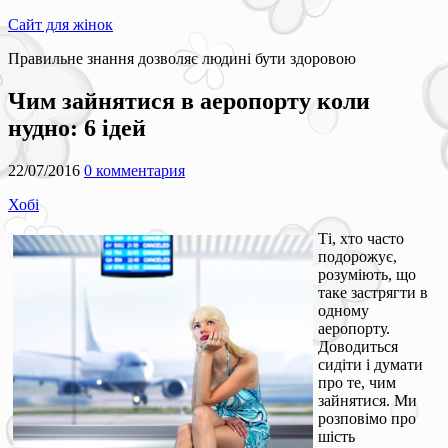
Сайт для жінок
Правильне знання дозволяє людині бути здоровою
Чим зайнятися в аеропорту коли
нудно: 6 ідей
22/07/2016
0 комментария
Хобі
Ті, хто часто
подорожує,
розуміють, що
таке застрягти в
одному
аеропорту.
Доводиться
сидіти і думати
про те, чим
зайнятися. Ми
розповімо про
шість