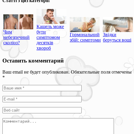
Статті з цієї категорії:
Кашель може
Чим
бути
Гормональний
Звідки
небезпечний
симптомом
збій: симптоми
беруться воші
сколіоз?
десятків
хвороб
Оставить комментарий
Ваш email не будет опубликован. Обязательные поля отмечены
*