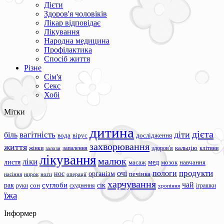
Дієти
Здоров'я чоловіків
Лікар відповідає
Лікування
Народна медицина
Профілактика
Спосіб життя
Різне
Сім'я
Секс
Хобі
Мітки
дитина
дієта
вагітність
діти
біль
вода
вірус
дослідження
захворювання
життя
жінки
запалення
здоров'я
кальцію
клітини
залози
лікування
малюк
ліки
листя
мед
масаж
мозок
навчання
продукти
очі
пологи
нос
організм
печінка
ноги
операції
насіння
нирок
харчування
чай
суглоби
сік
рак
сон
руки
схуднення
іграшки
хропіння
їжа
Інформер