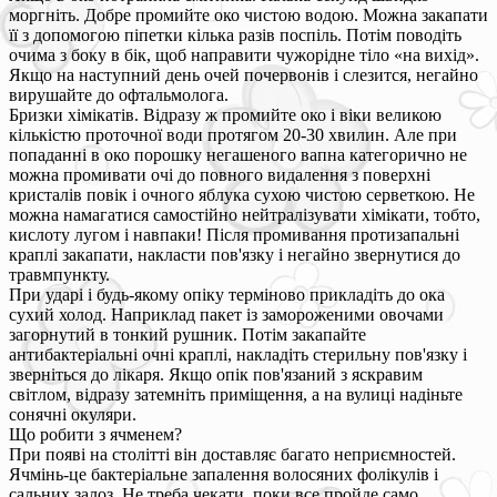
моргніть. Добре промийте око чистою водою. Можна закапати
її з допомогою піпетки кілька разів поспіль. Потім поводіть
очима з боку в бік, щоб направити чужорідне тіло «на вихід».
Якщо на наступний день очей почервонів і слезится, негайно
вирушайте до офтальмолога.
Бризки хімікатів. Відразу ж промийте око і віки великою
кількістю проточної води протягом 20-30 хвилин. Але при
попаданні в око порошку негашеного вапна категорично не
можна промивати очі до повного видалення з поверхні
кристалів повік і очного яблука сухою чистою серветкою. Не
можна намагатися самостійно нейтралізувати хімікати, тобто,
кислоту лугом і навпаки! Після промивання протизапальні
краплі закапати, накласти пов'язку і негайно звернутися до
травмпункту.
При ударі і будь-якому опіку терміново прикладіть до ока
сухий холод. Наприклад пакет із замороженими овочами
загорнутий в тонкий рушник. Потім закапайте
антибактеріальні очні краплі, накладіть стерильну пов'язку і
зверніться до лікаря. Якщо опік пов'язаний з яскравим
світлом, відразу затемніть приміщення, а на вулиці надіньте
сонячні окуляри.
Що робити з ячменем?
При появі на столітті він доставляє багато неприємностей.
Ячмінь-це бактеріальне запалення волосяних фолікулів і
сальних залоз. Не треба чекати, поки все пройде само.