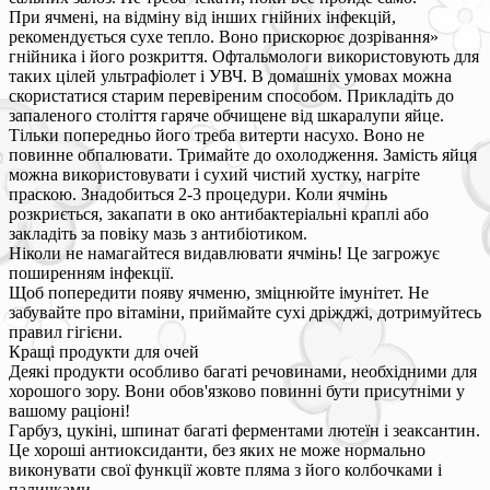
При ячмені, на відміну від інших гнійних інфекцій,
рекомендується сухе тепло. Воно прискорює дозрівання»
гнійника і його розкриття. Офтальмологи використовують для
таких цілей ультрафіолет і УВЧ. В домашніх умовах можна
скористатися старим перевіреним способом. Прикладіть до
запаленого століття гаряче обчищене від шкаралупи яйце.
Тільки попередньо його треба витерти насухо. Воно не
повинне обпалювати. Тримайте до охолодження. Замість яйця
можна використовувати і сухий чистий хустку, нагріте
праскою. Знадобиться 2-3 процедури. Коли ячмінь
розкриється, закапати в око антибактеріальні краплі або
закладіть за повіку мазь з антибіотиком.
Ніколи не намагайтеся видавлювати ячмінь! Це загрожує
поширенням інфекції.
Щоб попередити появу ячменю, зміцнюйте імунітет. Не
забувайте про вітаміни, приймайте сухі дріжджі, дотримуйтесь
правил гігієни.
Кращі продукти для очей
Деякі продукти особливо багаті речовинами, необхідними для
хорошого зору. Вони обов'язково повинні бути присутніми у
вашому раціоні!
Гарбуз, цукіні, шпинат багаті ферментами лютеїн і зеаксантин.
Це хороші антиоксиданти, без яких не може нормально
виконувати свої функції жовте пляма з його колбочками і
паличками.