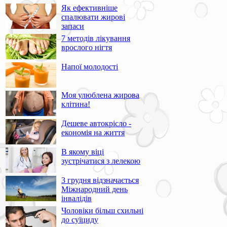
Як ефективніше
спалювати жирові
запаси
7 методів лікування
врослого нігтя
Напої молодості
Моя улюблена жирова
клітина!
Дешеве автокрісло -
економія на життя
В якому віці
зустрічатися з лелекою
3 грудня відзначається
Міжнародний день
інвалідів
Чоловіки більш схильні
до суїциду