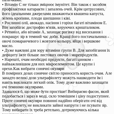
• Вітамін С не тільки зміцнює імунітет. Він також є засобом
профілактики катаракти і запалень очей. Крім цитрусових,
його ідеальними джерелами вважаються квашена капуста,
зелень кропиви, плоди шипшини і ківі.
• Рослинні олії, авокадо, насіння і горіхи багаті вітаміном Е.
Він запобігає дистрофію м'язів, керуючих кришталиком.
• Ретинол, або вітамін А, захищає рогівку від висихання і
покращує зір в темний час доби. Кращі його постачальники -
овочі помаранчевого і жовтого кольору, яйця і вершкове
масло.
• Дуже важливі для зору вітаміни групи В. Для запобігання їх
дефіциту їжте більше листових овочів і морепродуктів.
• Нарешті, очам необхідні продукти, багаті цинком -
найважливішим для них мікроелементом. Це крупи і
орехи.Как вибрати сонячні окуляри
В помірних дозах сонячне світло приносить користь очам. Але
занадто великі дози ультрафіолету можуть нашкодити їм і
навіть викликати легкий опік. Тому дуже важливо захищати
очі темними окулярами.
Здавалося б, що може бути простіше! Вибираємо фасон, який
подобається і зараз в моді, скло темнішим і ціну подоступнее.
Проте сонячні окуляри повинні надійно оберігати очі від
ультрафіолету, не викликати зайвої напруги і не псувати зір.
Тому вибирати їх треба ретельно, дотримуючись кілька