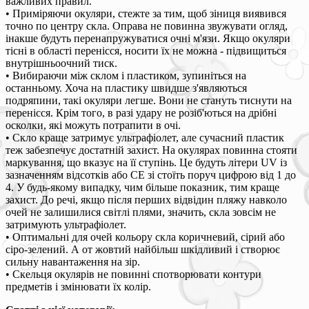
важливих правил.
• Приміряючи окуляри, стежте за тим, щоб зіниця виявився
точно по центру скла. Оправа не повинна звужувати огляд,
інакше будуть перенапружуватися очні м'язи. Якщо окуляри
тісні в області перенісся, носити їх не можна - підвищиться
внутрішньоочний тиск.
• Вибираючи між склом і пластиком, зупиніться на
останньому. Хоча на пластику швидше з'являються
подряпини, такі окуляри легше. Вони не стануть тиснути на
перенісся. Крім того, в разі удару не розіб'ються на дрібні
осколки, які можуть потрапити в очі.
• Скло краще затримує ультрафіолет, але сучасний пластик
теж забезпечує достатній захист. На окулярах повинна стояти
маркування, що вказує на її ступінь. Це будуть літери UV із
зазначенням відсотків або СЕ зі стоїть поруч цифрою від 1 до
4. У будь-якому випадку, чим більше показник, тим краще
захист. До речі, якщо після перших відвідин пляжу навколо
очей не залишилися світлі плями, значить, скла зовсім не
затримують ультрафіолет.
• Оптимальні для очей кольору скла коричневий, сірий або
сіро-зелений. А от жовтий найбільш шкідливий і створює
сильну навантаження на зір.
• Скельця окулярів не повинні спотворювати контури
предметів і змінювати їх колір.