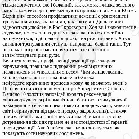
тільки допустимо, але і бажаний, так само як і чашка зеленого
чаю. Також експерти рекомендують приймати вітаміни В6 і Є.
Відмінним способом профілактики деменції є різноманітні
тренування мозку, як пасивні, так і активні. До пасивних
відносяться улюблені в Росії кросворди. Хоч ви і знаходитеся в
сидячому положенні годинами, зате ваш мозок постійно
напружується, підбираючи відповіді на різні питання. А ось
активної тренуванням стануть, наприклад, бальні танці. Тут
не тільки потрібно багато рухатися, але і постійно
запам'ятовувати різні рухи.
Величезну роль у профілактиці деменції грає здорове
харчування, правильно підібраний режим фізичних
навантажень та управління стресом. Чим менше людина
хвилюється за життя, тим нижче небезпека
нейродегенеративних процесів мозку, як вважають вчені з
Центру по вивченню деменції при Університеті Стірлінга.
В число 10 золотих заповідей входять рекомендації
«насолоджуватися різноманітною, багатою і стимулюючої
навколишнім середовищем» (багато подорожувати, вивчати
світ і отримувати від цього процесу задоволення), а також
приймати добавки з риб'ячим жиром. Звичайно, суворе
дотримання всіх цих правил не дає стовідсоткової гарантії
проти деменції. Але її небезпека значно знижується, як
показують сотні наукових досліджень.