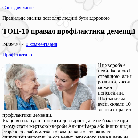
Сайт для жінок
Правильне знання дозволяє людині бути здоровою
ТОП-10 правил профілактики деменції
24/09/2014
0 комментария
Профілактика
Ця хвороба є
невиліковною і
страшною, але її
розвиток часом
можна
попередити.
Шотландські
вчені склали 10
золотих правил
профілактики деменції.
Якщо ви плануєте прожити до старості, але не бажаєте при
цьому стати жертвою хвороби Альцгеймера або інших видів
старечого слабоумства, то вам не варто зловживати
спиртними напоями. А ось келих червоного вина в день не