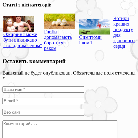
Статті з цієї категорії:
Чотири
кращих
продукту
Гриби
Ожиріння може
для
допомагають
Симптоми
бути викликано
здорового
боротися з
ішемії
"голодним геном"
серця
раком
Оставить комментарий
Ваш email не будет опубликован. Обязательные поля отмечены
*