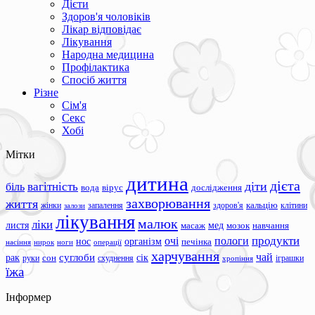
Дієти
Здоров'я чоловіків
Лікар відповідає
Лікування
Народна медицина
Профілактика
Спосіб життя
Різне
Сім'я
Секс
Хобі
Мітки
дитина
дієта
вагітність
діти
біль
вода
вірус
дослідження
захворювання
життя
жінки
запалення
здоров'я
кальцію
клітини
залози
лікування
малюк
ліки
листя
мед
масаж
мозок
навчання
продукти
очі
пологи
нос
організм
печінка
ноги
операції
насіння
нирок
харчування
чай
суглоби
сік
рак
сон
руки
схуднення
іграшки
хропіння
їжа
Інформер