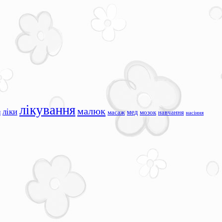
лікування
малюк
ліки
я
мед
масаж
мозок
навчання
насіння