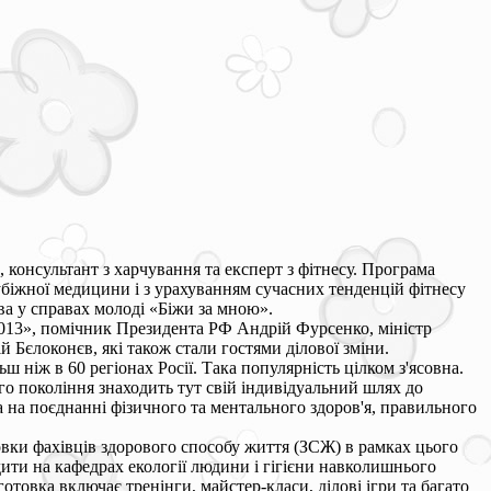
консультант з харчування та експерт з фітнесу. Програма
убіжної медицини і з урахуванням сучасних тенденцій фітнесу
ва у справах молоді «Біжи за мною».
-2013», помічник Президента РФ Андрій Фурсенко, міністр
 Бєлоконєв, які також стали гостями ділової зміни.
ш ніж в 60 регіонах Росії. Така популярність цілком з'ясовна.
о покоління знаходить тут свій індивідуальний шлях до
на на поєднанні фізичного та ментального здоров'я, правильного
вки фахівців здорового способу життя (ЗСЖ) в рамках цього
дити на кафедрах екології людини і гігієни навколишнього
отовка включає тренінги, майстер-класи, ділові ігри та багато