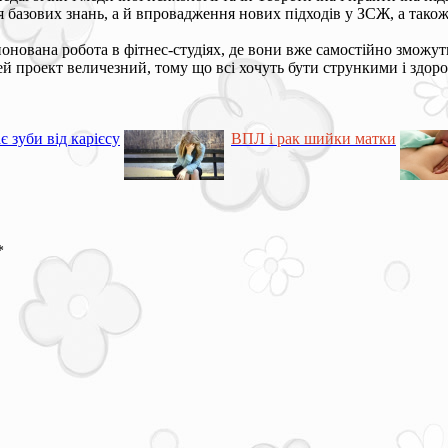
ня базових знань, а й впровадження нових підходів у ЗСЖ, а так
онована робота в фітнес-студіях, де вони вже самостійно зможут
 проект величезний, тому що всі хочуть бути стрункими і здоров
 зуби від карієсу
ВПЛ і рак шийки матки
*