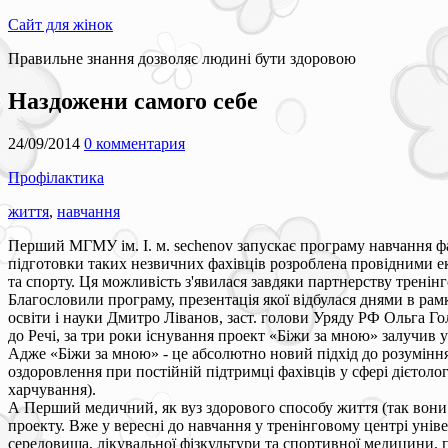
Сайт для жінок
Правильне знання дозволяє людині бути здоровою
Наздожени самого себе
24/09/2014
0 комментария
Профілактика
життя
,
навчання
Перший МГМУ ім. І. м. sechenov запускає програму навчання фа
підготовки таких незвичних фахівців розроблена провідними ек
та спорту. Ця можливість з'явилася завдяки партнерству трені
Благословили програму, презентація якої відбулася днями в ра
освіти і науки Дмитро Ліванов, заст. голови Уряду РФ Ольга Го
до Речі, за три роки існування проект «Біжи за мною» залучив у 
Адже «Біжи за мною» - це абсолютно новий підхід до розумінн
оздоровлення при постійній підтримці фахівців у сфері дієтолог
харчування).
А Перший медичний, як вуз здорового способу життя (так вони
проекту. Вже у вересні до навчання у тренінговому центрі унів
середовища, лікувальної фізкультури та спортивної медицини, пе