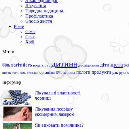
Лікар відповідає
Лікування
Народна медицина
Профілактика
Спосіб життя
Різне
Сім'я
Секс
Хобі
Мітки
дитина
дієта
вагітність
діти
ж
біль
вода
вірус
дослідження
продукти
очі
пологи
нос
організм
рак
печінка
руки
ноги
операції
нирок
Інформер
Лікувальні властивості
чорниці
Лікування псоріазу
ексімерним лазером
Як виховати помічника?