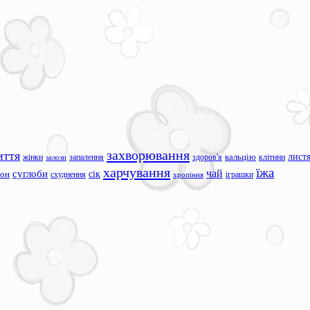
захворювання
иття
лист
жінки
запалення
здоров'я
кальцію
клітини
залози
харчування
їжа
чай
суглоби
сік
сон
схуднення
іграшки
хропіння