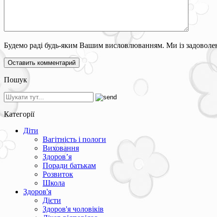
Будемо раді будь-яким Вашим висловлюванням. Ми із задоволен
Пошук
Категорії
Діти
Вагітність і пологи
Виховання
Здоров’я
Поради батькам
Розвиток
Школа
Здоров'я
Дієти
Здоров'я чоловіків