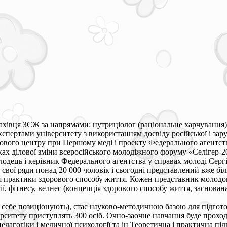
хівця ЗСЖ за напрямами: нутриціолог (раціональне харчування), 
спертами університету з використанням досвіду російської і зар
нгового центру при Першому меді і проекту Федерального агентст
мках ділової зміни всеросійського молодіжного форуму «Селігер
лодець і керівник Федерального агентства у справах молоді Сергій
свої ряди понад 20 000 чоловік і сьогодні представлений вже біль
я практики здорового способу життя. Кожен представник молодог
ії, фітнесу, велнес (концепція здорового способу життя, заснова
 себе позиціонують), стає науково-методичною базою для підгото
ерситету приступлять 300 осіб. Очно-заочне навчання буде прохо
дагогіки і медичної психології та ін Теоретична і практична підг