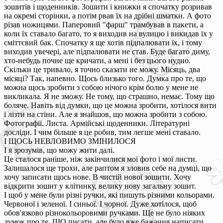
зошитів і щоденників. Зошити і книжки я спочатку розривав
на окремі сторінки, а потім рвав їх на дрібні шматки. А фото
різав ножицями. Паперовий "фарш" трамбував в пакети, а
коли їх ставало багато, то я виходив на вулицю і викидав їх у
сміттєвий бак. Спочатку я ще хотів підпалювати їх, і тому
виходив увечері, але підпалювати не став. Буде багато диму,
хто-небудь почне ще кричати, а мені і без цього нудно.
Скільки це тривало, я точно сказати не можу. Місяць, два
місяці? Так, напевно. Щось близько того. Думка про те, що
можна щось зробити з собою нічого крім болю у мене не
викликала. Я не зможу. Не тому, що страшно, немає. Тому що
боляче. Навіть від думки, що це можна зробити, хотілося вити
і лізти на стіни. Але я знайшов, що можна зробити з собою.
Фотографії. Листа. Армійські щоденники. Літературні
досліди. І чим більше я це робив, тим легше мені ставало.
І ЩОСЬ НЕВЛОВИМО ЗМІНИЛОСЯ
І я зрозумів, що можу жити далі.
Це сталося раніше, ніж закінчилися мої фото і мої листи.
Залишалося ще трохи, але раптом я зловив себе на думці, що
хочу записати щось нове. В чистій нової зошити. Хочу
відкрити зошит у клітинку, велику нову загальну зошит.
І щоб у мене були різні ручки, які пишуть різними кольорами.
Червоної і зеленої. І синьої. І чорної. Дуже хотілося, щоб
обов'язково різнокольоровими ручками. Ще не було ніяких
думок про те, ЩО писати, але було вже бажання написати