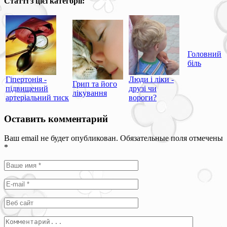
Статті з цієї категорії:
Головний
біль
Гіпертонія -
Люди і ліки -
Грип та його
підвищений
друзі чи
лікування
артеріальний тиск
вороги?
Оставить комментарий
Ваш email не будет опубликован. Обязательные поля отмечены
*