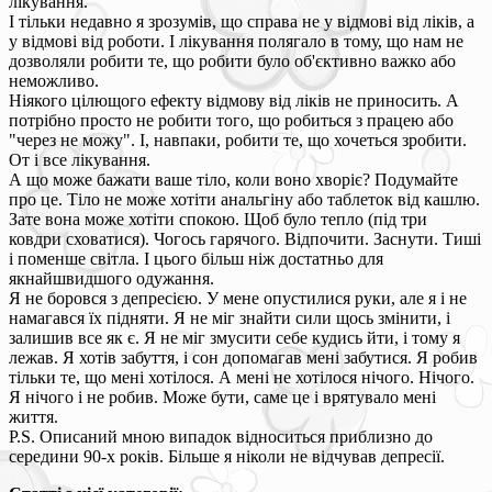
лікування.
І тільки недавно я зрозумів, що справа не у відмові від ліків, а
у відмові від роботи. І лікування полягало в тому, що нам не
дозволяли робити те, що робити було об'єктивно важко або
неможливо.
Ніякого цілющого ефекту відмову від ліків не приносить. А
потрібно просто не робити того, що робиться з працею або
"через не можу". І, навпаки, робити те, що хочеться зробити.
От і все лікування.
А що може бажати ваше тіло, коли воно хворіє? Подумайте
про це. Тіло не може хотіти анальгіну або таблеток від кашлю.
Зате вона може хотіти спокою. Щоб було тепло (під три
ковдри сховатися). Чогось гарячого. Відпочити. Заснути. Тиші
і поменше світла. І цього більш ніж достатньо для
якнайшвидшого одужання.
Я не боровся з депресією. У мене опустилися руки, але я і не
намагався їх підняти. Я не міг знайти сили щось змінити, і
залишив все як є. Я не міг змусити себе кудись йти, і тому я
лежав. Я хотів забуття, і сон допомагав мені забутися. Я робив
тільки те, що мені хотілося. А мені не хотілося нічого. Нічого.
Я нічого і не робив. Може бути, саме це і врятувало мені
життя.
P.S. Описаний мною випадок відноситься приблизно до
середини 90-х років. Більше я ніколи не відчував депресії.