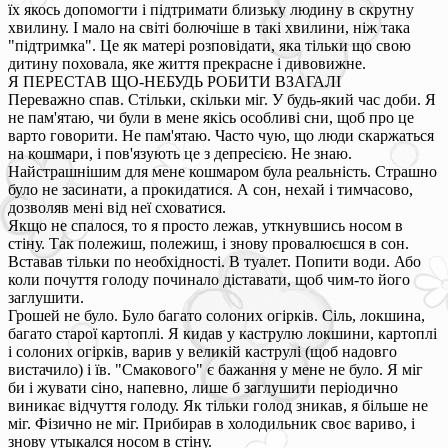
їх якось допомогти і підтримати близьку людину в скрутну
хвилину. І мало на світі болючіше в такі хвилини, ніж така
"підтримка". Це як матері розповідати, яка тільки що свою
дитину поховала, яке життя прекрасне і дивовижне.
Я ПЕРЕСТАВ ЩО-НЕБУДЬ РОБИТИ ВЗАГАЛІ
Переважно спав. Стільки, скільки міг. У будь-який час доби. Я
не пам'ятаю, чи були в мене якісь особливі сни, щоб про це
варто говорити. Не пам'ятаю. Часто чую, що люди скаржаться
на кошмари, і пов'язують це з депресією. Не знаю.
Найстрашнішим для мене кошмаром була реальність. Страшно
було не засинати, а прокидатися. А сон, нехай і тимчасово,
дозволяв мені від неї сховатися.
Якщо не спалося, то я просто лежав, уткнувшись носом в
стіну. Так полежиш, полежиш, і знову провалюєшся в сон.
Вставав тільки по необхідності. В туалет. Попити води. Або
коли почуття голоду починало діставати, щоб чим-то його
заглушити.
Грошей не було. Було багато солоних огірків. Сіль, локшина,
багато старої картоплі. Я кидав у каструлю локшини, картоплі
і солоних огірків, варив у великій каструлі (щоб надовго
вистачило) і їв. "Смакового" є бажання у мене не було. Я міг
би і жувати сіно, напевно, лише б заглушити періодично
виникає відчуття голоду. Як тільки голод зникав, я більше не
міг. Фізично не міг. Прибирав в холодильник своє вариво, і
знову утыкался носом в стіну.