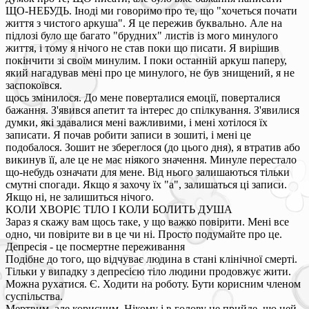
ЩО-НЕБУДЬ. Іноді ми говоримо про те, що "хочеться почати
життя з чистого аркуша". Я це пережив буквально. Але на
підлозі було ще багато "брудних" листів із мого минулого
життя, і тому я нічого не став поки що писати. Я вирішив
покінчити зі своїм минулим. І поки останній аркуш паперу,
який нагадував мені про це минулого, не був знищений, я не
заспокоївся.
щось змінилося. До мене поверталися емоції, поверталися
бажання. З'явився апетит та інтерес до спілкування. З'явилися
думки, які здавалися мені важливими, і мені хотілося їх
записати. Я почав робити записи в зошиті, і мені це
подобалося. Зошит не збереглося (до цього дня), я втратив або
викинув її, але це не має ніякого значення. Минуле перестало
що-небудь означати для мене. Від нього залишаються тільки
смутні спогади. Якщо я захочу їх "а", залишаться ці записи.
Якщо ні, не залишиться нічого.
КОЛИ ХВОРІЄ ТІЛО І КОЛИ БОЛИТЬ ДУША
Зараз я скажу вам щось таке, у що важко повірити. Мені все
одно, чи повірите ви в це чи ні. Просто подумайте про це.
Депресія - це посмертне переживання
Подібне до того, що відчуває людина в стані клінічної смерті.
Тільки у випадку з депресією тіло людини продовжує жити.
Можна рухатися. Є. Ходити на роботу. Бути корисним членом
суспільства.
Мертвим, але корисним. Нікому і в голову не прийде, що цей