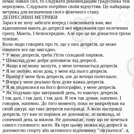
немає ніяких сил, то слідувати рекомендаціям градусника теж
нерозумно. Слідувати потрібно своїм відчуттям. Це найкраща
метрика для визначення свого фізичного стану.
ДЕПРЕСИВНІ МЕТРИКИ
Зараз я не хочу забігати вперед і пояснювати вам, яке
відношення мають до депресії мої міркування про нелечении
грипу. Мають. І безпосередню. Але про це ви дізнаєтеся трохи
пізніше.
Коли люди говорять про те, що у них депресія, це може
означати все що завгодно.
* У мене депресія, треба з'їсти солодкий пиріжок.
* Шоколад дуже добре допомагає від депресії.
* Якщо я не можу заснути, у мене починається депресія.
* Я не люблю, коли дощ, у мене від нього депресія.
* Вранці у мене була депресія, але до вечора полегшало.
* Вчора у мене реально була дуже важка депресія.
* Я як подивлюся на його фотографію, у мене депресія.
* Як подумаю про завтрашній день, то накочує депресія.
І так далі, і так далі, і так далі. Я теж так думав, напевно. І
говорив, напевно. До того моменту, поки не випробував на
своїй шкурі, що таке депресія насправді. А коли насправді
депресія, тут вже ні пиріжок не допомагає, ні шоколад, ні
сонячний день за вікном. Не допомагає, тому що не хочеться
самого головного: жити. Як при цьому можна від депресії за
допомогою спорту або активного відпочинку "лікуватися", я,