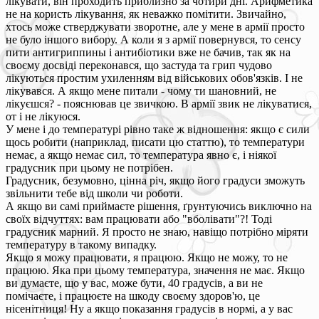
лікувати, він проходить приблизно за чотири дні. Арифметика
не на користь лікування, як неважко помітити. Звичайно,
хтось може стверджувати зворотне, але у мене в армії просто
не було іншого вибору. А коли я з армії повернувся, то сенсу
пити антигриппины і антибіотики вже не бачив, так як на
своєму досвіді переконався, що застуда та грип чудово
лікуються простим ухиленням від військових обов'язків. І не
лікувався. А якщо мене питали - чому ти шановний, не
лікуєшся? - пояснював це звичкою. В армії звик не лікуватися,
от і не лікуюся.
У мене і до температурі рівно таке ж відношення: якщо є сили
щось робити (наприклад, писати цю статтю), то температури
немає, а якщо немає сил, то температура явно є, і ніякої
градусник при цьому не потрібен.
Градусник, безумовно, цінна річ, якщо його градуси зможуть
звільнити тебе від школи чи роботи.
А якщо ви самі приймаєте рішення, ґрунтуючись виключно на
своїх відчуттях: вам працювати або "вболівати"?! Тоді
градусник марний. Я просто не знаю, навіщо потрібно міряти
температуру в такому випадку.
Якщо я можу працювати, я працюю. Якщо не можу, то не
працюю. Яка при цьому температура, значення не має. Якщо
ви думаєте, що у вас, може бути, 40 градусів, а ви не
помічаєте, і працюєте на шкоду своєму здоров'ю, це
нісенітниця! Ну а якщо показання градусів в нормі, а у вас