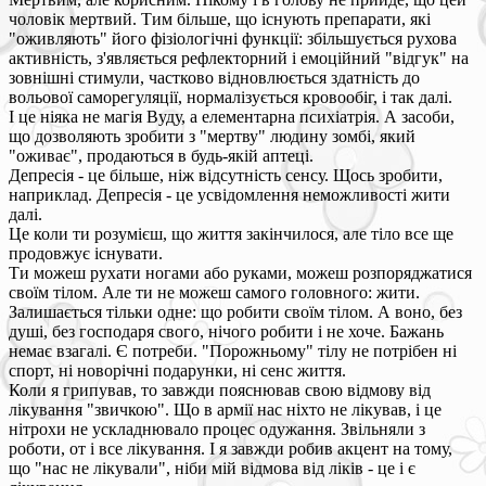
чоловік мертвий. Тим більше, що існують препарати, які
"оживляють" його фізіологічні функції: збільшується рухова
активність, з'являється рефлекторний і емоційний "відгук" на
зовнішні стимули, частково відновлюється здатність до
вольової саморегуляції, нормалізується кровообіг, і так далі.
І це ніяка не магія Вуду, а елементарна психіатрія. А засоби,
що дозволяють зробити з "мертву" людину зомбі, який
"оживає", продаються в будь-якій аптеці.
Депресія - це більше, ніж відсутність сенсу. Щось зробити,
наприклад. Депресія - це усвідомлення неможливості жити
далі.
Це коли ти розумієш, що життя закінчилося, але тіло все ще
продовжує існувати.
Ти можеш рухати ногами або руками, можеш розпоряджатися
своїм тілом. Але ти не можеш самого головного: жити.
Залишається тільки одне: що робити своїм тілом. А воно, без
душі, без господаря свого, нічого робити і не хоче. Бажань
немає взагалі. Є потреби. "Порожньому" тілу не потрібен ні
спорт, ні новорічні подарунки, ні сенс життя.
Коли я грипував, то завжди пояснював свою відмову від
лікування "звичкою". Що в армії нас ніхто не лікував, і це
нітрохи не ускладнювало процес одужання. Звільняли з
роботи, от і все лікування. І я завжди робив акцент на тому,
що "нас не лікували", ніби мій відмова від ліків - це і є