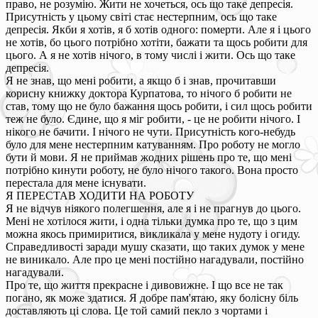
право, не розумію. Жити не хочеться, ось що таке депресія.
Присутність у цьому світі стає нестерпним, ось що таке
депресія. Якби я хотів, я б хотів одного: померти. Але я і цього
не хотів, бо цього потрібно хотіти, бажати та щось робити для
цього. А я не хотів нічого, в тому числі і жити. Ось що таке
депресія.
Я не знав, що мені робити, а якщо б і знав, прочитавши
корисну книжку доктора Курпатова, то нічого б робити не
став, тому що не було бажання щось робити, і сил щось робити
теж не було. Єдине, що я міг робити, - це не робити нічого. І
нікого не бачити. І нічого не чути. Присутність кого-небудь
було для мене нестерпним катуванням. Про роботу не могло
бути й мови. Я не приймав жодних рішень про те, що мені
потрібно кинути роботу, не було нічого такого. Вона просто
перестала для мене існувати.
Я ПЕРЕСТАВ ХОДИТИ НА РОБОТУ
Я не відчув ніякого полегшення, але я і не прагнув до цього.
Мені не хотілося жити, і одна тільки думка про те, що з цим
можна якось примиритися, викликала у мене нудоту і огиду.
Справедливості заради мушу сказати, що таких думок у мене
не виникало. Але про це мені постійно нагадували, постійно
нагадували.
Про те, що життя прекрасне і дивовижне. І що все не так
погано, як може здатися. Я добре пам'ятаю, яку болісну біль
доставляють ці слова. Це той самий пекло з чортами і