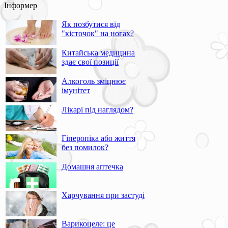
Інформер
Як позбутися від
"кісточок" на ногах?
Китайська медицина
здає свої позиції
Алкоголь зміцнює
імунітет
Лікарі під наглядом?
Гіперопіка або життя
без помилок?
Домашня аптечка
Харчування при застуді
Варикоцеле: це