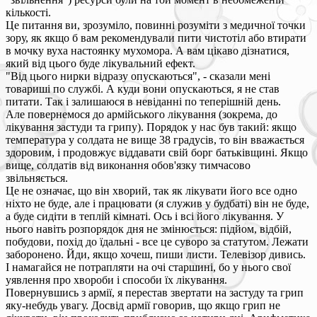
кількості.
Це питання ви, зрозуміло, повинні розуміти з медичної точки
зору, як якщо б вам рекомендували пити чистотіл або втирати
в мочку вуха настоянку мухомора. А вам цікаво дізнатися,
який від цього буде лікувальний ефект.
"Від цього нирки відразу опускаються", - сказали мені
товариші по службі. А куди вони опускаються, я не став
питати. Так і залишаюся в невіданні по теперішній день.
Але повернемося до армійського лікування (зокрема, до
лікування застуди та грипу). Порядок у нас був такий: якщо
температура у солдата не вище 38 градусів, то він вважається
здоровим, і продовжує віддавати свій борг батьківщині. Якщо
вище, солдатів від виконання обов'язку тимчасово
звільняється.
Це не означає, що він хворий, так як лікувати його все одно
ніхто не буде, але і працювати (я служив у будбаті) він не буде,
а буде сидіти в теплій кімнаті. Ось і всі його лікування. У
нього навіть розпорядок дня не змінюється: підйом, відбій,
побудови, похід до їдальні - все це суворо за статутом. Лежати
заборонено. Йди, якщо хочеш, пиши листи. Телевізор дивись.
І намагайся не потрапляти на очі старшині, бо у нього свої
уявлення про хвороби і способи їх лікування.
Повернувшись з армії, я перестав звертати на застуду та грип
яку-небудь увагу. Досвід армії говорив, що якщо грип не