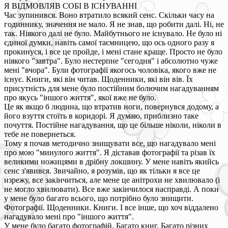
Я ВІДМОВЛЯВ СОБІ В ІСНУВАННІ
Час зупинився. Воно втратило всякий сенс. Скільки часу на
годиннику, значення не мало. Я не знав, що робити далі. Ні, не
так. Ніякого далі не було. Майбутнього не існувало. Не було ні
єдиної думки, навіть самої таємницею, що ось одного разу я
прокинуся, і все це пройде, і мені стане краще. Просто не було
ніякого "завтра". Було нестерпне "сегодня" і абсолютно чуже
мені "вчора". Були фотографії якогось чоловіка, якого вже не
існує. Книги, які він читав. Щоденники, які він вів. Їх
присутність для мене було постійним болючим нагадуванням
про якусь "іншого життя", якої вже не було.
Це як якщо б людина, що втратив ноги, повернувся додому, а
його взуття стоїть в коридорі. Я думаю, приблизно таке
почуття. Постійне нагадування, що це більше ніколи, ніколи в
тебе не повернеться.
Тому я почав методично знищувати все, що нагадувало мені
про мою "минулого життя". Я діставав фотографії та різав їх
великими ножицями в дрібну локшину. У мене навіть якийсь
сенс з'явився. Звичайно, я розумів, що як тільки я все це
изрежу, все закінчиться, але мене це анітрохи не хвилювало (і
не могло хвилювати). Все вже закінчилося насправді. А поки
у мене було багато всього, що потрібно було знищити.
Фотографії. Щоденники. Книги. І все інше, що хоч віддалено
нагадувало мені про "іншого життя".
У мене було багато фотографій. Багато книг. Багато різних