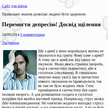
Сайт для жінок
Правильне знання дозволяє людині бути здоровою
Перемогти депресію! Досвід зцілення
24/09/2014
0 комментария
Лікування
Ще з армії у мене виробилася звичка не
лікуватися від грипу. Чому саме з армії?
А тому що в армії нас від грипу не
лікували. Якщо якась страшна хвороба,
тоді в санчастину (карантин), або в
госпіталь (лікування). Я спеціально
звертаю вашу увагу, що в санчастині
ніякого лікування не проводилося, так
як там не було жодних ліків. Сенс
приміщення в санчастину був один:
ізоляція хворого. А для розміщення солдата в госпіталі
потрібен був якийсь вагомий привід. Наприклад, струс мозку.
Або членоушкодження. Не пам'ятаю жодного випадку струсу
мозку в нашій частині, а ось членовредили часто. Але це було