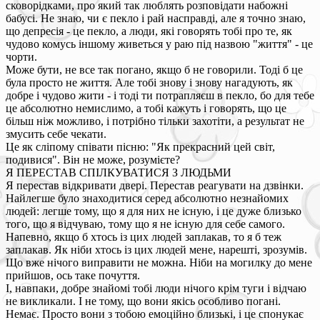
сковорідками, про який так люблять розповідати набожні
бабусі. Не знаю, чи є пекло і рай насправді, але я точно знаю,
що депресія - це пекло, а люди, які говорять тобі про те, як
чудово комусь іншому живеться у раю під назвою "життя" - це
чорти.
Може бути, не все так погано, якщо б не говорили. Тоді б це
була просто не життя. Але тобі знову і знову нагадують, як
добре і чудово жити - і тоді ти потрапляєш в пекло, бо для тебе
це абсолютно немислимо, а тобі кажуть і говорять, що це
більш ніж можливо, і потрібно тільки захотіти, а результат не
змусить себе чекати.
Це як сліпому співати пісню: "Як прекрасний цей світ,
подивися". Він не може, розумієте?
Я ПЕРЕСТАВ СПІЛКУВАТИСЯ З ЛЮДЬМИ
Я перестав відкривати двері. Перестав реагувати на дзвінки.
Найлегше було знаходитися серед абсолютно незнайомих
людей: легше тому, що я для них не існую, і це дуже близько
того, що я відчуваю, тому що я не існую для себе самого.
Напевно, якщо б хтось із цих людей заплакав, то я б теж
заплакав. Як ніби хтось із цих людей мене, нарешті, зрозумів.
Що вже нічого виправити не можна. Ніби на могилку до мене
прийшов, ось таке почуття.
І, навпаки, добре знайомі тобі люди нічого крім туги і відчаю
не викликали. І не тому, що вони якісь особливо погані.
Немає. Просто вони з тобою емоційно близькі, і це спонукає