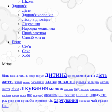
Школа
Здоров'я
Дієти
Здоров'я чоловіків
Лікар відповідає
Лікування
Народна медицина
Профілактика
Спосіб життя
Різне
Сім'я
Секс
Хобі
Мітки
дитина
дієта
вагітність
діти
біль
вода
вірус
дослідження
захворювання
життя
жінки
запалення
здоров'я
кальцію
клітини
залози
лікування
малюк
ліки
листя
мед
масаж
мозок
навчання
продукти
очі
пологи
нос
організм
печінка
ноги
операції
насіння
нирок
харчування
чай
суглоби
сік
рак
сон
руки
схуднення
іграшки
хропіння
їжа