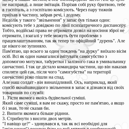
не насправді, а лише імітація. Порізав собі руку бритвою, тебе
в госпіталь, а з госпіталю комісують. Через пару тижнів
приїхав в частину, забрав речі, і додому.
Недолік у такого "звільнення" у запас був тільки один:
комісують тебе з довідкою по лінії психіатричного диспансеру.
Тобто, водійські права не отримати дозвіл на носіння зброї не
отримати, і взагалі у тебе можуть бути проблеми з
працевлаштуванням, так як тепер ти офіційний "дурень". Але
це нікого не зупиняло.
Пам'ятаю, що всього за один тиждень "на дурку" виїхало вісім
осіб. Всі як один намагалися імітувати самогубство з
допомогою мотузки, табуретки і залізного гака в умивальнику
санчастині. І так це дістало командира частини, що він наказав
спиляти цей гак, після чого "самогубства" на території
санчастині різко пішли на спад.
Але наш солдат - він винахідливий. Ось, наприклад, який
спосіб якнайшвидшого звільнення в запас я дізнався від своїх
товаришів по службі:
1. З'їсти якомога якоїсь будівельної суміші.
Який саме суміші, я вам не скажу, просто не пам'ятаю, а якщо
б і знав, то не сказав би.
2. Випити якомога більше рідини.
3. Стрибнути з висоти двох метрів.
"І навіщо це?" - здивувався я, так як всі необхідні для
"звільнення") ресурси були на той момент в необмеженій