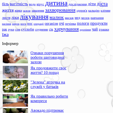
дитина
дієта
вагітність
діти
біль
вода
вірус
дослідження
захворювання
життя
жінки
запалення
здоров'я
кальцію
клітини
залози
лікування
малюк
ліки
листя
мед
масаж
мозок
навчання
продукти
очі
пологи
нос
організм
печінка
ноги
операції
насіння
нирок
харчування
чай
суглоби
сік
рак
сон
руки
схуднення
іграшки
хропіння
їжа
Інформер
Ознаки порушення
роботи щитовидної
залози
Як продовжити своє
життя? 10 порад
"Зелена" аптечка на
службі у батьків
Як правильно робити
компреси
Авокадо підтримає