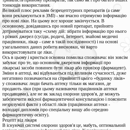
тонкощів використання.
Великий плюс реклами безрецептурних препаратів (а саме
вони рекламуються в ЗМІ) - ми вчасно отримуємо інформацію
про нові ліки. На цьому все хороше закінчується. В
основному, довідавшись про новий препарат, прийнято
дотримуватися таку «схему дій: зібрати інформацію про нього
з різних джерел (сусіди, родичі, Інтернет, знайомі медичні
працівники, лікар - саме в такій послідовності) і на основі
узагальнених даних робити висновки, чи варто
використовувати це ліки.
Ось в цьому і криється основна помилка споживача: він зовсім
забуває про те, що основним джерелом інформації про
лікарські засоби повинен бути лікар або провізор (фармацевт).
Зміни в аптеці, які відбуваються під впливом сучасності, дуже
негативно позначаються на сприйнятті цього «будинку ліків»
у споживача: люди бачать аптеку тільки як магазин, де
продають ліки (при цьому називаючи працівників аптеки
продавцями), але не як заклад охорони здоров'я, де можуть
забезпечити якісної фармацевтичної консультацією і пояснити
незрозумілі факти з області ліків (працівники аптеки -
володарі дипломів про спеціальну вищу або середню
фармацевтичну освіту).
Рецепт від лікаря
В існуючій системі охорони здоров'я це, мабуть, оптимальний