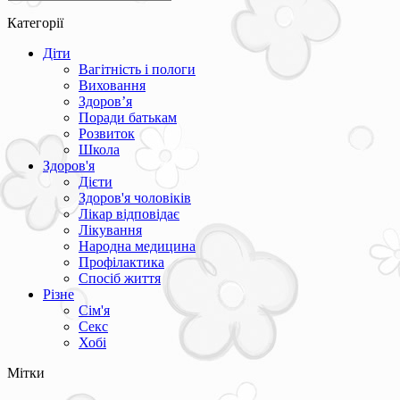
Категорії
Діти
Вагітність і пологи
Виховання
Здоров’я
Поради батькам
Розвиток
Школа
Здоров'я
Дієти
Здоров'я чоловіків
Лікар відповідає
Лікування
Народна медицина
Профілактика
Спосіб життя
Різне
Сім'я
Секс
Хобі
Мітки