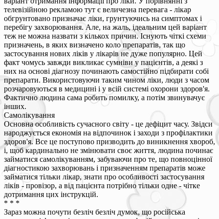
варіант отримання інформації про ліки. У порівнянні з
телевізійною рекламою тут є величезна перевага - лікар
обгрунтовано призначає ліки, грунтуючись на симптомах і
перебігу захворювання. Але, на жаль, ідеальним цей варіант
теж не можна назвати з кількох причин. Існують чіткі схеми
призначень, в яких визначено коло препаратів, так що
застосування нових ліків у лікарів не дуже популярно. Цей
факт чомусь завжди викликає сумніви у пацієнтів, а деякі з
них на основі діагнозу починають самостійно підбирати собі
препарати. Використовуючи таким чином ліки, люди з часом
розчаровуються в медицині і у всій системі охорони здоров'я.
Фактично людина сама робить помилку, а потім звинувачує
інших.
Самолікування
Основна особливість сучасного світу - це дефіцит часу. Звідси
народжується економія на відпочинок і заходи з профілактики
здоров'я. Все це поступово призводить до виникнення хвороб,
і, щоб кардинально не змінювати своє життя, людина починає
займатися самолікуванням, забуваючи про те, що повноцінної
діагностикою захворювань і призначенням препаратів може
займатися тільки лікар, знати про особливості застосування
ліків - провізор, а від пацієнта потрібно тільки одне - чітке
дотримання цих інструкцій.
* * *
Зараз можна почути безліч безліч думок, що російська