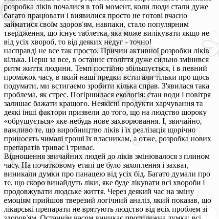
розробка ліків почалися в той момент, коли люди стали дуже
багато працювати і виявилися просто не готові вчасно
займатися своїм здоров'ям, навпаки, стало популярним
твердження, що існує таблетка, яка може вилікувати якщо не
від усіх хвороб, то від деяких недуг - точно!
насправді не все так просто. Причин активної розробки ліків
кілька. Перш за все, в останнє століття дуже сильно змінився
ритм життя людини. Темп постійно збільшується, і в певний
проміжок часу, в який наші предки встигали тільки про щось
подумати, ми встигаємо зробити кілька справ. З'явилася така
проблема, як стрес. Погіршилася екологія: стан води і повітря
залишає бажати кращого. Неякісні продукти харчування та
деякі інші фактори призвели до того, що на людство щороку
«обрушується» яке-небудь нове захворювання. І, звичайно,
важливо те, що виробництво ліків і їх реалізація щорічно
приносять чималі гроші їх власникам, а отже, розробка нових
препаратів триває і триває.
Відношення звичайних людей до ліків змінювалося з плином
часу. На початковому етапі це було захоплення і захват,
виникали думки про панацею від усіх бід. Багато думали про
те, що скоро винайдуть ліки, яке буде лікувати всі хвороби і
продовжувати людське життя. Через деякий час на зміну
емоціям прийшов тверезий логічний аналіз, який показав, що
лікарські препарати не врятують людство від всіх проблем зі
здоров'ям. Останнім часом виникає протилежна думка: всі