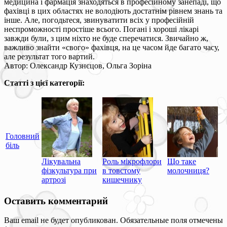
медицина і фармація знаходяться в професійному занепаді, що
фахівці в цих областях не володіють достатнім рівнем знань та
інше. Але, погодьтеся, звинуватити всіх у професійній
неспроможності простіше всього. Погані і хороші лікарі
завжди були, з цим ніхто не буде сперечатися. Звичайно ж,
важливо знайти «свого» фахівця, на це часом йде багато часу,
але результат того вартий.
Автор: Олександр Кузнєцов, Ольга Зоріна
Статті з цієї категорії:
Головний
біль
Лікувальна
Роль мікрофлори
Що таке
фізкультура при
в товстому
молочниця?
артрозі
кишечнику
Оставить комментарий
Ваш email не будет опубликован. Обязательные поля отмечены