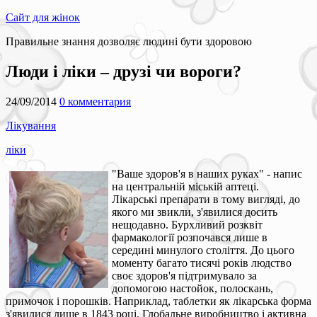
Сайт для жінок
Правильне знання дозволяє людині бути здоровою
Люди і ліки – друзі чи вороги?
24/09/2014
0 комментария
Лікування
ліки
"Ваше здоров'я в наших руках" - напис
на центральній міській аптеці.
Лікарські препарати в тому вигляді, до
якого ми звикли, з'явилися досить
нещодавно. Бурхливий розквіт
фармакології розпочався лише в
середині минулого століття. До цього
моменту багато тисячі років людство
своє здоров'я підтримувало за
допомогою настойок, полоскань,
примочок і порошків. Наприклад, таблетки як лікарська форма
з'явилися лише в 1843 році. Глобальне виробництво і активна