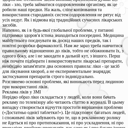
ліки - зло, треба займатися оздоровленням організму, як це
робили наші предки. На жаль, сліпе копіювання та
використання стародавніх систем оздоровлення не рятує від
усіх недуг. Як і відмова від традиційних сучасних лікарських
засобів.
Напевно, як і в будь-якої глобальної проблеми, у питанні
підтримки здоров'я істина знаходиться посередині. Медицина
майбутнього поєднувати як досвід наших предків, так і
новітні розробки фармакології. Нам же зараз треба навчитися
правильному відношенню до ліків, тобто не обожнювати їх, з
одного боку, але і не закидати в дальній кут, з іншого. Перш
ніж почати підбирати і використовувати лікарські препарати,
необхідно запам'ятати два основних правила: ліки - це засіб
для лікування хвороб, а не експериментальне знаряддя;
застосування препаратів строго індивідуально.
Розглянемо основні проблеми, які виникають перед людиною
при використанні ліків.
Реклама ліків у ЗМІ
Нерідко образ ліки складається у людей, коли вони бачать
рекламу по телевізору або читають статтю в журналі. В цьому
випадку створюється відчуття простоти вирішення проблеми
(«Достатньо однієї таблетки!»). Це підкуповує багатьох людей,
і споживачі ліків забувають про те, що в рекламному ролику
не йдеться ні про протипоказання, ні про ускладнення, ні про
тривалість прийому препаратів, так само як і про багато інших