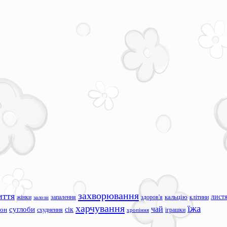
захворювання
иття
лист
жінки
запалення
здоров'я
кальцію
клітини
залози
харчування
їжа
чай
суглоби
сік
сон
схуднення
іграшки
хропіння