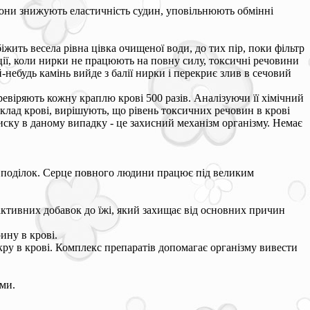
вони знижують еластичність судин, уповільнюють обмінні
жить весела рівна цівка очищеної води, до тих пір, поки фільтр
уації, коли нирки не працюють на повну силу, токсичні речовини
небудь камінь вийде з балії нирки і перекриє злив в сечовий
евіряють кожну краплю крові 500 разів. Аналізуючи її хімічний
клад крові, вирішують, що рівень токсичних речовин в крові
иску в даному випадку - це захисний механізм організму. Немає
ька поділок. Серце повного людини працює під великим
ктивних добавок до їжі, який захищає від основних причин
ину в крові.
укру в крові. Комплекс препаратів допомагає організму вивести
ми.