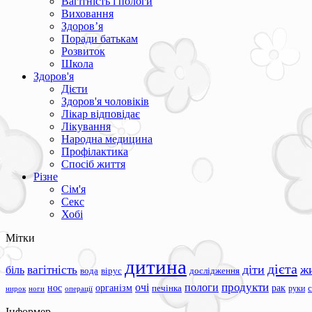
Вагітність і пологи
Виховання
Здоров’я
Поради батькам
Розвиток
Школа
Здоров'я
Дієти
Здоров'я чоловіків
Лікар відповідає
Лікування
Народна медицина
Профілактика
Спосіб життя
Різне
Сім'я
Секс
Хобі
Мітки
дитина
дієта
вагітність
діти
ж
біль
вода
вірус
дослідження
продукти
очі
пологи
нос
організм
рак
печінка
руки
ноги
операції
нирок
Інформер