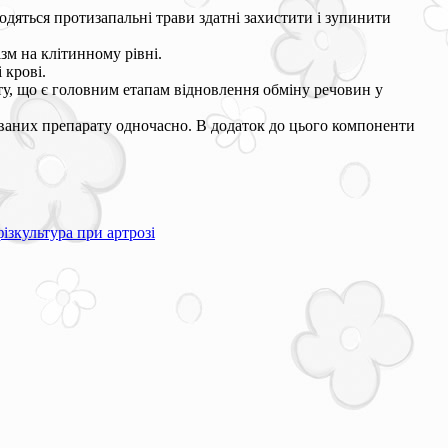
ходяться протизапальні трави здатні захистити і зупинити
зм на клітинному рівні.
 крові.
у, що є головним етапам відновлення обміну речовин у
мованих препарату одночасно. В додаток до цього компоненти
ізкультура при артрозі