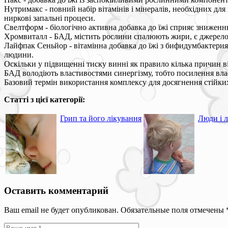
Нутримакс - повний набір вітамінів і мінералів, необхідних для
ниркові запальні процеси.
Свелтформ - біологічно активна добавка до їжі сприяє зниженн
Хромвиталл - БАД, містить рослини спалюють жири, є джерелом
Лайфпак Сеньйор - вітамінна добавка до їжі з бифидумбактери
людини.
Оскільки у підвищенні тиску винні як правило кілька причин в
БАД володіють властивостями синергізму, тобто посилення вла
Базовий термін використання комплексу для досягнення стійких 
Статті з цієї категорії:
Грип та його лікування
Люди і л
Оставить комментарий
Ваш email не будет опубликован. Обязательные поля отмечены