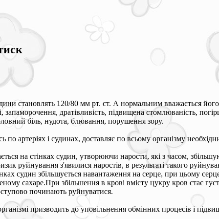
тиск
дини становлять 120/80 мм рт. ст. А нормальним вважається його
і, запаморочення, дратівливість, підвищена стомлюваність, погір
ловний біль, нудота, блювання, порушення зору.
по артеріях і судинах, доставляє по всьому організму необхідни
ться на стінках судин, утворюючи нарости, які з часом, збільш
ризик руйнування з'явилися наростів, в результаті такого руйнува
інках судин збільшується навантаження на серце, при цьому серц
ному сахаре.При збільшення в крові вмісту цукру кров стає густ
поступово починають руйнуватися.
організмі призводить до уповільнення обмінних процесів і підви