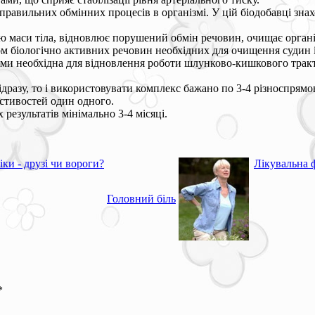
 правильних обмінних процесів в організмі. У цій біодобавці зна
ю маси тіла, відновлює порушений обмін речовин, очищає органі
 біологічно активних речовин необхідних для очищення судин і
ями необхідна для відновлення роботи шлунково-кишкового тракт
ідразу, то і використовувати комплекс бажано по 3-4 різноспря
стивостей один одного.
результатів мінімально 3-4 місяці.
іки - друзі чи вороги?
Лікувальна ф
Головний біль
*