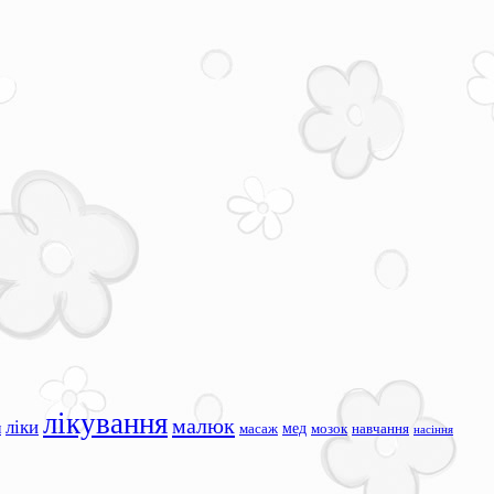
лікування
малюк
ліки
я
мед
масаж
мозок
навчання
насіння