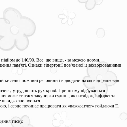
 підйом до 140/90. Все, що вище, - за межею норми.
шення пам'яті. Ознаки гіпертонії пов'язаної із захворюваннями
й кисень і поживні речовини і відводячи назад відпрацьовані
уючись, утруднюють рух крові. При цьому відбувається
ння може статися закупорка судин і, як наслідок, інфаркт та
е швидко зношується.
ою, і серце починає працювати як «важкоатлет» гойдаючи її.
щення тиску.