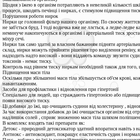
Щодня з їжею в організм потрапляють в невеликій кількості шк
процеси, шкодять печінці і нирках, є стимулом підвищення тиск
Порушення роботи нирок
Нирки це головний фільтр нашого організму. По своєму життєвом
не заб'ється бруд. І тоді водичка вже не ллється, а ледве-ледв
неминуче накопичуються в організмі і артеріальний тиск зроста
міхур сечі.
Нирки так само здатні за власним бажанням підняти артеріальн
склад, нирки можуть прийняти рішення про виділення реніну, я
надходить надто високий - вони віддають команду звузити суди
токсинів - немає тиску.
Контроль над рівнем тиску ниркам необхідний також для того, щ
Підвищення маси тіла
Оскільки при збільшенні маси тіла збільшується об'єм крові, к
навантаженням.
Засоби для профілактики і відновлення при гіпертонії
Спеціально для людей, що страждають гіпертонією або підвище
появи високого тиску.
Ці добавки до їжі, що очищають судини від холестерину , відн
За час використання добавок до їжі очищається організм від от
надлишок солей , сприяє зниженню маси тіла шляхом поліпшен
В комплекс входять такі препарати як:
Детокс - природний детоксикатор здатний впоратися навіть з 
Антиокс - антиоксидант, покращує еластичність судин і нормалі
Пакс - добавка до їжі із заспокійливими рослинними компонентам