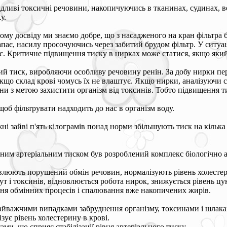
ідливі токсичні речовини, накопичуючись в тканинах, судинах, 
у.
у досвіду ми знаємо добре, що з насадженого на кран фільтра бі
е капає, насилу просочуючись через забитий брудом фільтр. У сит
є. Критичне підвищення тиску в нирках може статися, якщо який-
ий тиск, виробляючи особливу речовину ренін. За добу нирки пер
кщо склад крові чомусь їх не влаштує. Якщо нирки, аналізуючи с
ни з метою захистити організм від токсинів. Тобто підвищення т
об фільтрувати надходить до нас в організм воду.
ожні зайві п'ять кілограмів понад норми збільшують тиск на кіл
ним артеріальним тиском був розроблений комплекс біологічно а
овлюють порушений обмін речовин, нормалізують рівень холестер
рут і токсинів, відновлюється робота нирок, знижується рівень ц
ня обмінних процесів і спалювання вже накопичених жирів.
найважчими випадками забруднення організму, токсинами і шлака
зує рівень холестерину в крові.
и, що сприяє стабілізації рівня артеріального тиску.