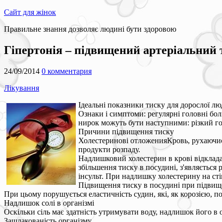
Сайт для жінок
Правильне знання дозволяє людині бути здоровою
Гіпертонія – підвищений артеріальний 
24/09/2014
0 комментария
Лікування
Ідеальні показники тиску для дорослої лю
Ознаки і симптоми: регулярні головні бол
нирок можуть бути наступними: різкий го
Причини підвищення тиску
Холестеринові отложенияКровь, рухаючись 
продукти розпаду.
Надлишковий холестерин в крові відкладає
збільшення тиску в посудині, з'являється 
інсульт. При надлишку холестерину на ст
Підвищення тиску в посудині при підвище
При цьому порушується еластичність судин, які, як корозією, 
Надлишок солі в організмі
Оскільки сіль має здатність утримувати воду, надлишок його в 
Зашлакованість організму