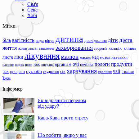
Сім'я
Секс
Хобі
Мітки
дитина
дієта
вагітність
діти
біль
вода
вірус
дослідження
захворювання
життя
жінки
запалення
здоров'я
кальцію
клітини
залози
лікування
малюк
ліки
листя
мед
масаж
мозок
навчання
продукти
очі
пологи
нос
організм
печінка
ноги
операції
насіння
нирок
харчування
чай
суглоби
сік
рак
сон
руки
схуднення
іграшки
хропіння
їжа
Інформер
Як відрізнити перелом
від удару?
Кава-Кава проти стресу
Що робити, якщо у вас