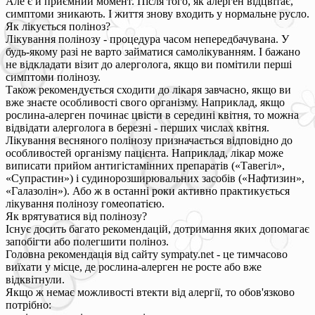
Але є й приємний момент. Після того, як алерген відцвітає,
симптоми зникають. І життя знову входить у нормальне русло.
Як лікується поліноз?
Лікування полінозу - процедура часом непередбачувана. У
будь-якому разі не варто займатися самолікуванням. І бажано
не відкладати візит до алерголога, якщо ви помітили перші
симптоми полінозу.
Також рекомендується сходити до лікаря завчасно, якщо ви
вже знаєте особливості свого організму. Наприклад, якщо
рослина-алерген починає цвісти в середині квітня, то можна
відвідати алерголога в березні - перших числах квітня.
Лікування весняного полінозу призначається відповідно до
особливостей організму пацієнта. Наприклад, лікар може
виписати прийом антигістамінних препаратів («Тавегіл»,
«Супрастин») і судинорозширювальних засобів («Нафтизин»,
«Галазолін»). Або ж в останні роки активно практикується
лікування полінозу гомеопатією.
Як врятуватися від полінозу?
Існує досить багато рекомендацій, дотримання яких допомагає
запобігти або полегшити поліноз.
Головна рекомендація від сайту sympaty.net - це тимчасово
виїхати у місце, де рослина-алерген не росте або вже
відквітнули.
Якщо ж немає можливості втекти від алергії, то обов'язково
потрібно: