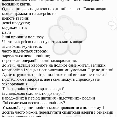
весняних квітів.
Однак, пилок - це далеко не єдиний алерген. Також людина
може страждати на алергію на:
шерсть тварин;
деякі продукти;
медикаменти;
цвіль.
Інші причини полінозу
Часто «алергією на весну» страждають люди:
зі слабким імунітетом;
часто піддаються стресам;
харчуються неповноцінно;
перенесли операції і важкі захворювання.
до Речі, частіше хворіють на поліноз саме жителі великих
мегаполісів і місць з несприятливими умовами. І це не дивно!
Адже отруюють повітря пил і токсичні викиди не тільки
послаблюють здоров'я, але і самі можуть спровокувати
захворювання.
Також поліноз часто вражає людей:
із спадковою схильністю до алергії;
народжених в період цвітіння «підступних» рослин
Які симптоми весняного полінозу?
У кожної людини поліноз може проявлятися по-своєму. І
досить часто можна переплутати симптоми алергії з ознаками
іншого захворювання.