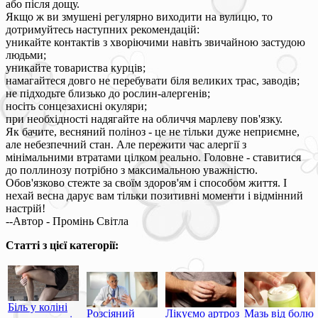
або після дощу.
Якщо ж ви змушені регулярно виходити на вулицю, то
дотримуйтесь наступних рекомендацій:
уникайте контактів з хворіючими навіть звичайною застудою
людьми;
уникайте товариства курців;
намагайтеся довго не перебувати біля великих трас, заводів;
не підходьте близько до рослин-алергенів;
носіть сонцезахисні окуляри;
при необхідності надягайте на обличчя марлеву пов'язку.
Як бачите, весняний поліноз - це не тільки дуже неприємне,
але небезпечний стан. Але пережити час алергії з
мінімальними втратами цілком реально. Головне - ставитися
до поллинозу потрібно з максимальною уважністю.
Обов'язково стежте за своїм здоров'ям і способом життя. І
нехай весна дарує вам тільки позитивні моменти і відмінний
настрій!
--Автор - Промінь Світла
Статті з цієї категорії:
Біль у коліні
Розсіяний
Лікуємо артроз
Мазь від болю