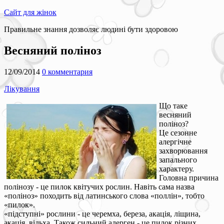
Сайт для жінок
Правильне знання дозволяє людині бути здоровою
Весняний поліноз
12/09/2014
0 комментария
Лікування
Що таке
весняний
поліноз?
Це сезонне
алергічне
захворювання
запального
характеру.
Головна причина
полінозу - це пилок квітучих рослин. Навіть сама назва
«поліноз» походить від латинського слова «поллін», тобто
«пилок».
«підступні» рослини - це черемха, береза, акація, ліщина,
акація, вільха. Також сильний алерген - це пилок різних