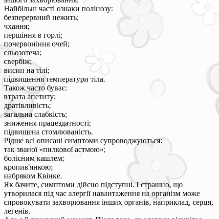
Найбільш часті ознаки полінозу:
безперервний нежить;
чхання;
першіння в горлі;
почервоніння очей;
сльозотеча;
свербіж;
висип на тілі;
підвищення температури тіла.
Також часто буває:
втрата апетиту;
дратівливість;
загальна слабкість;
зниження працездатності;
підвищена стомлюваність.
Рідше всі описані симптоми супроводжуються:
так званої «пилкової астмою»;
болісним кашлем;
кропив'янкою;
набряком Квінке.
Як бачите, симптоми дійсно підступні. І страшно, що
утворилася під час алергії навантаження на організм може
спровокувати захворювання інших органів, наприклад, серця,
легенів.