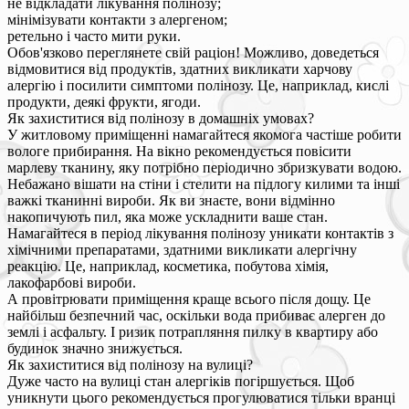
не відкладати лікування полінозу;
мінімізувати контакти з алергеном;
ретельно і часто мити руки.
Обов'язково переглянете свій раціон! Можливо, доведеться
відмовитися від продуктів, здатних викликати харчову
алергію і посилити симптоми полінозу. Це, наприклад, кислі
продукти, деякі фрукти, ягоди.
Як захиститися від полінозу в домашніх умовах?
У житловому приміщенні намагайтеся якомога частіше робити
вологе прибирання. На вікно рекомендується повісити
марлеву тканину, яку потрібно періодично збризкувати водою.
Небажано вішати на стіни і стелити на підлогу килими та інші
важкі тканинні вироби. Як ви знаєте, вони відмінно
накопичують пил, яка може ускладнити ваше стан.
Намагайтеся в період лікування полінозу уникати контактів з
хімічними препаратами, здатними викликати алергічну
реакцію. Це, наприклад, косметика, побутова хімія,
лакофарбові вироби.
А провітрювати приміщення краще всього після дощу. Це
найбільш безпечний час, оскільки вода прибиває алерген до
землі і асфальту. І ризик потрапляння пилку в квартиру або
будинок значно знижується.
Як захиститися від полінозу на вулиці?
Дуже часто на вулиці стан алергіків погіршується. Щоб
уникнути цього рекомендується прогулюватися тільки вранці